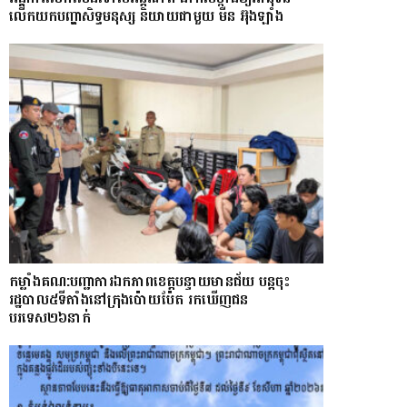
លើកយកបញ្ហាសិទ្ធមនុស្ស និយាយជាមួយ មីន អ៊ុងឡាំង
កម្លាំងគណ:បញ្ជាការឯកភាពខេត្តបន្ទាយមានជ័យ បន្តចុះ
រដ្ឋបាល៥ទីតាំងនៅក្រុងប៉ោយប៉ែត រកឃើញជន
បរទេស២៦នាក់