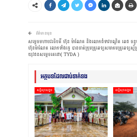
ព័ត៌មានមុន
សម្តេចមហាបវរធិបតី ហ៊ុន ម៉ាណែត និងលោកជំទាវបណ្ឌិត ពេជ ចន្ទមុន
ហ៊ុនម៉ាណែត លោកទាំងទេ្វ បានចាត់ក្រុមគ្រូពេទ្យសមាគមគ្រូពេទ្យស្ម័គ្រ
យុវជនសម្ដេចតេជោ( TYDA )
អត្ថបទដែលជាប់ទាក់ទង
សន្តិសុខសង្គម
សន្តិសុខសង្គម