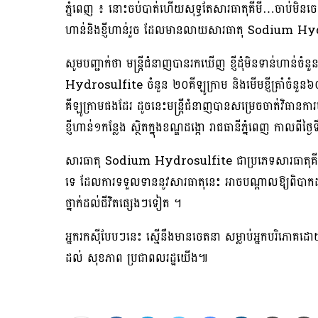
ភ្នំពេញ ៖ នោះចប់បាត់ហើយសុទ្ធតែសារធាតុគីមី…ចាប់មិនចេះអស
ហាន់និងខ្ញីហាន់រួច ដែលមានលាយសារធាតុ Sodium Hydro
សូមបញ្ជាក់ថា មន្ត្រីជំនាញបានរកឃើញ ខ្ញីដុំមិនទាន់ហាន
Hydrosulfite ចំនួន ២០គីឡូក្រាម និងមើមខ្ញីត្រាំចំន
គីឡូក្រាមផងដែរ ដូចនេះមន្ត្រីជំនាញបានសម្រេចចាត់វិធានការបន
ខ្ញីហាន់១កន្លែង ស្ថិតក្នុងខណ្ឌដង្កោ រាជធានីភ្នំពេញ កាលពីថ្ង
សារធាតុ Sodium Hydrosulfite ជាប្រភេទសារធាតុគីមីហាមឃា
ទេ ដែលការទទួលទាននូវសារធាតុនេះ អាចបណ្តាលឱ្យពិបាកដក
ថ្នាក់ដល់ជីវិតផ្សេងៗទៀត ។
អ្នករកសុីបែបៗនេះ ស្មើនឹងមានចេតនា សម្លាប់អ្នកបរិភោគដ
ដល់ សុខភាព ប្រជាពលរដ្ឋយើង៕