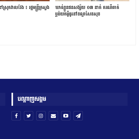
្រុក​វាល​វែង ៖ រដ្ឋមន្ត្រី​ក្រសួង
ឃាត់ខ្លួនជនសង្ស័យ ០៣ នាក់ ករណីធាក់
ប្លន់យកម៉ូតូនៅខណ្ឌសែនសុខ
បណ្តាញសង្គម