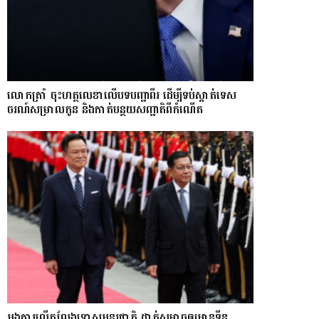
លោក​ត្រាំ ចុះហត្ថលេខាលើបទបញ្ជាពីរ ដើម្បីទប់ស្កាត់ទេស​
ចរណ៍សម្រាលកូន និងកាត់បន្ថយសញ្ជាតិពីកំណើត
អង្គការលើកលែងទោសអន្តរជាតិ ដាក់សម្ពាធឲ្យអានុទីន