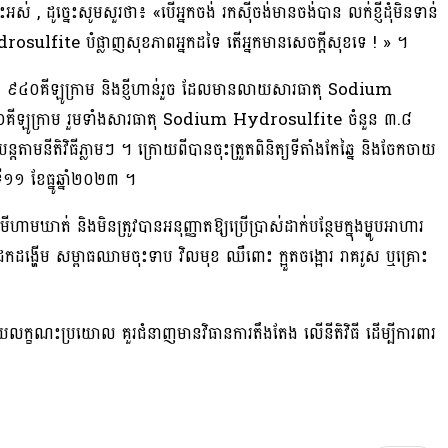
់ , ដូច្នេះសូមសួរថា៖ «បើអ្នកចង់ រកសុីចង់មានចង់បាន លក់ខ្ញីដុំមិនទាន់
sulfite បំផ្លាញសុខភាពអ្នកដទៃ តើអ្នកមានសេចក្តីសុខទេ ! » ។
់ចំនួន ៩៤០គីឡូក្រាម និងខ្ញីហាន់រួច ដែលមានលាយសារធាតុ Sodium
ួន៦០គីឡូក្រាម រួមទាំងសារធាតុ Sodium Hydrosulfite ចំនួន ៣.៨
្តតាមនីតិវិធីភ្លាមៗ ។ ក្រោយពីបានចុះត្រួតពិនិត្យទីតាំងកែឆ្នៃ និងចែកចាយ
ៃទី១១ ខែធ្នូឆ្នាំ២០២៣ ។
ត់ និងមិនត្រូវបានអនុញ្ញាតឱ្យប្រើប្រាស់ដាក់បន្ថែមក្នុងម្ហូបអាហារ
ដង្ហើម សម្ពាធឈាមចុះទាប វិលមុខ ឈឺពោះ ក្អួតចង្អោរ រាគរូស ឬគ្រោះ
ោយលក្ខណះប្រយោល គួរជំនាញមានវិធានការតឹងតែង លើនីតិវិធី ដើម្បីការពារ