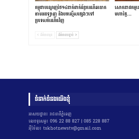
កម្ពុជាបណ្ដេញថៃ១៤នាក់ពាក់ព័ន្ធករណីឆបោក
សោកនាដកម្ម​នៅ​ស
តាមអនឡាញ និងបទល្មើសផ្សេងៗទៅ
មហាផ្ទៃ…
ប្រទេសកំណើតវិញ
ព័ត៌មានមុន
ព័ត៌មានបន្ទាប់
ទំនាក់ទំនងយើងខ្ញុំ
អាសយដ្ឋាន៖ រាជធានីភ្នំពេញ
លេខទូរសព្ទ៖ 096 22 88 827 | 085 228 887
អុីម៉ែល៖ tskhotnewstv@gmail.com