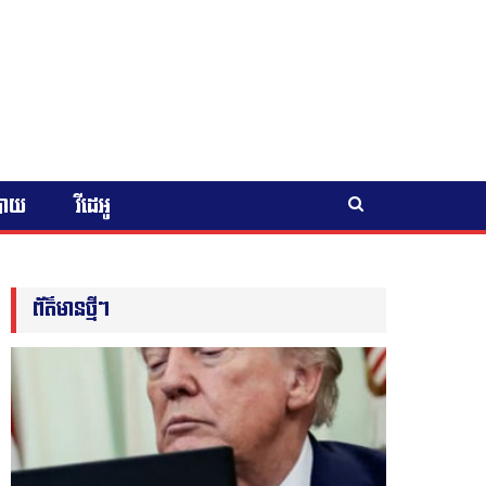
បាយ
វីដេអូ
ព័ត៌មានថ្មីៗ