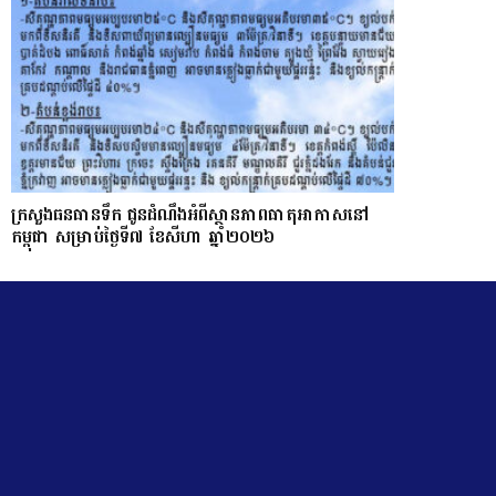
ក្រសួងធនធានទឹក ជូនដំណឹងអំពីស្ថានភាពធាតុអាកាសនៅ
កម្ពុជា សម្រាប់ថ្ងៃទី៧ ខែសីហា ឆ្នាំ២០២៦