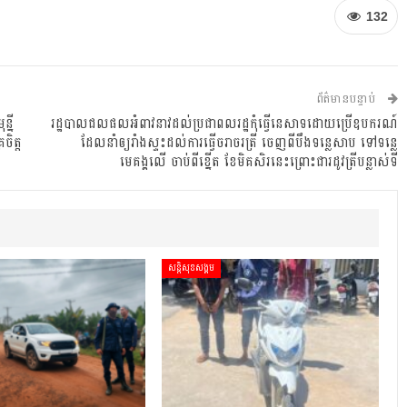
132
ព័ត៌មានបន្ទាប់
្នី
រដ្ឋបាលជលផលអំពាវនាវដល់ប្រជាពលរដ្ឋកុំធ្វើនេសាទដោយប្រើឧបករណ៍
ចិត្ត
ដែលនាំឲ្យរាំងស្ទះដល់ការធ្វើចរាចរត្រី ចេញពីបឹងទន្លេសាប ទៅទន្លេ
មេគង្គលើ ចាប់ពីខ្នើត ខែមិគសិរនេះព្រោះជារដូវត្រីបន្លាស់ទី
សន្តិសុខសង្គម