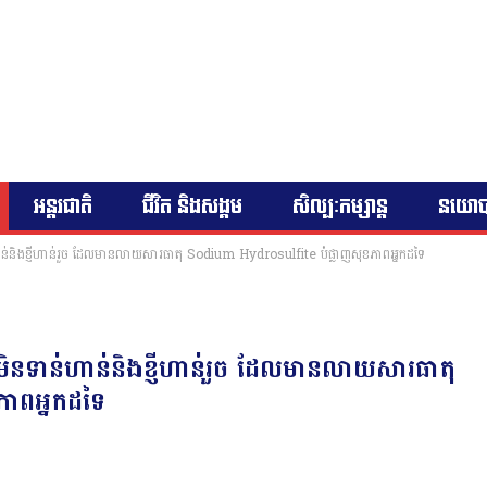
អន្តរជាតិ
ជីវិត និងសង្គម
សិល្បៈកម្សាន្ត
នយោ
ាន់ហាន់និងខ្ញីហាន់រួច ដែលមានលាយសារធាតុ Sodium Hydrosulfite បំផ្លាញសុខភាពអ្នកដទៃ
ដុំមិនទាន់ហាន់និងខ្ញីហាន់រួច ដែលមានលាយសារធាតុ
ាពអ្នកដទៃ