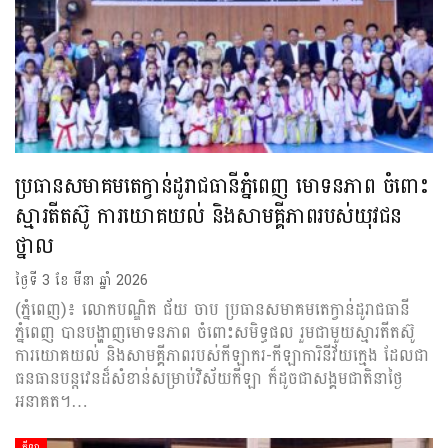
ប្រធានសមាគមតេក្វាន់ដូរាជធានីភ្នំពេញ មោទនភាព ចំពោះ
ស្មារតីតស៊ូ ការយោគយល់ និងសាមគ្គីភាពរបស់យុវជន
ថ្នាល
ថ្ងៃទី 3 ខែ មីនា ឆ្នាំ 2026
(ភ្នំពេញ)៖ លោកបណ្ឌិត ជ័យ ចាប ប្រធានសមាគមតេក្វាន់ដូរាជធានី
ភ្នំពេញ បានបង្ហាញមោទនភាព ចំពោះសមិទ្ធផល រួមជាមួយស្មារតីតស៊ូ
ការយោគយល់ និងសាមគ្គីភាពរបស់កីឡាករ-កីឡាការិនីវ័យក្មេង ដែលជា
ធនធានបន្ដវេនដ៏សំខាន់សម្រាប់វិស័យកីឡា ក៏ដូចជាសង្គមជាតិនាថ្ងៃ
អនាគត។…