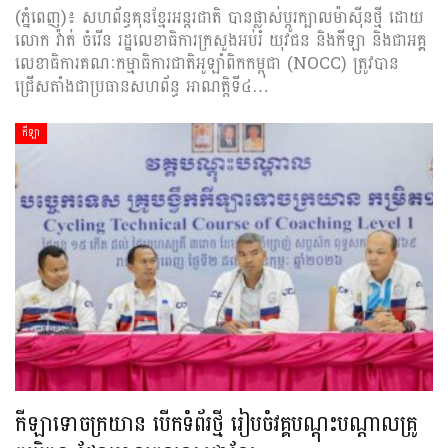
(ភ្នំពេញ)៖ សហព័ន្ធគុនខ្មែរអន្ដរជាតិ បានផ្លាស់ប្ដូរក្បាលម៉ាស៊ីនថ្មី ដោយ
លោក វ៉ាត់ ចំរើន រដ្ឋលេខាធិការក្រសួងអប់រំ យុវជន និងកីឡា និងជាអគ្គ
លេខាធិការគណៈកម្មាធិការជាតិអូឡាំពិកកម្ពុជា (NOCC) ត្រូវបាន
ជ្រើសតាំងជាប្រធានសហព័ន្ធ អាណត្តិទី៤…
កីឡា
កីឡាទោចក្រយាន បើកទំព័រថ្មី រៀបចំវគ្គបណ្ដុះបណ្ដាលគ្រូ