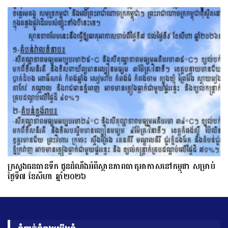
ក្រសួងធនធានទឹក ជូនដំណឹងអំពីស្ថានភាពធាតុអាកាសនៅកម្ពុជា សម្រាប់
ថ្ងៃទី៧ ខែសីហា ឆ្នាំ២០២៦