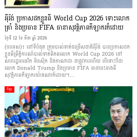
អ៉ីរ៉ង់ ប្រកាសដកខ្លួនពី World Cup 2026 ទោះលោក
ត្រាំ និងប្រធាន FIFA ធានាសុវត្ថិភាពកីឡាករក៏ដោយ
ថ្ងៃទី 12 ខែ មីនា ឆ្នាំ 2026
(បរទេស)៖ នៅទីបំផុត ក្រុមបាល់ទាត់ជម្រើសជាតិអ៉ីរ៉ង់ បានប្រកាសដក
ខ្លួនពីព្រឹត្តិការណ៍បាល់ទាត់ពិភពលោក World Cup 2026 នៅ
សហរដ្ឋអាមេរិក មិចស៊ិក និងកាណាដា ជាផ្លូវការហើយ បើទោះបីជា
លោក Donald Trump និងប្រធាន FIFA ធានាអះអាងពី
សុវត្ថិភាពកីឡាករយ៉ាងណាក៏ដោយ។…
កីឡា