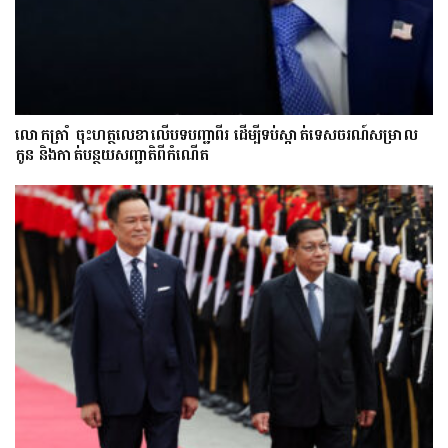
លោក​ត្រាំ ចុះហត្ថលេខាលើបទបញ្ជាពីរ ដើម្បីទប់ស្កាត់ទេស​ចរណ៍សម្រាល
កូន និងកាត់បន្ថយសញ្ជាតិពីកំណើត