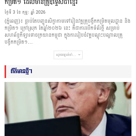
កម្រិត១ ដែលមានគ្រូឧទ្ទេសជាខ្មែរ
ថ្ងៃទី 3 ខែ កុម្ភៈ ឆ្នាំ 2026
(ភ្នំពេញ)៖ ធ្លាប់តែបញ្ជូនសិក្ខាកាមទៅរៀនវគ្គគ្រូបង្វឹកកម្រិតមូលដ្ឋាន និង
កម្រិត១ ក្រៅស្រុក តែឆ្នាំ២០២៦ នេះ គឺជាការបើកទំព័រថ្មី សម្រាប់
សហព័ន្ធកីឡាទោចក្រយានកម្ពុជា ក្នុងការរៀបចំវគ្គបណ្ដុះបណ្ដាលគ្រូ
បង្វឹកកម្រិត១…
សូមមេត្តារង់ចាំ....
ព័ត៌មានថ្មីៗ