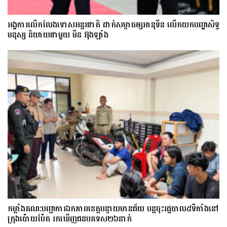
អង្គការលើកលែងទោសអន្តរជាតិ ដាក់សម្ពាធឲ្យអានុទីន លើកយកបញ្ហាសិទ្ធ
មនុស្ស និយាយជាមួយ មីន អ៊ុងឡាំង
កម្លាំងគណ:បញ្ជាការឯកភាពខេត្តបន្ទាយមានជ័យ បន្តចុះរដ្ឋបាល៥ទីតាំងនៅ
ក្រុងប៉ោយប៉ែត រកឃើញជនបរទេស២៦នាក់