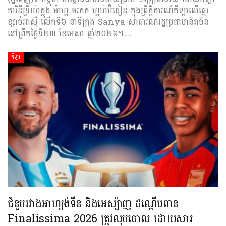
ការិនីទ្រីយ៉ាត្លុង ម៉ាហ្គ មរតក ហ្គារ៉ាប៊ិឌៀន ក្នុងព្រឹត្តិការណ៍កីឡាលើឆ្នេរ
ខ្សាច់អាស៊ី លើកទី៦ នាទីក្រុង Sanya សាធារណរដ្ឋប្រជាមានិតចិន
នៅព្រឹកថ្ងៃទី២៣ ខែមេសា ឆ្នាំ២០២៦។…
កីឡា
ជំនួបរវាងអាហ្សង់ទីន និងអេស្ប៉ាញ ដណ្តើមពាន
Finalissima 2026 ត្រូវលុបចោល ដោយសារ