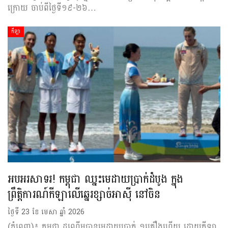
ក្រោយ ចាប់ពីថ្ងៃទី១៩-២៦…
កីឡា
អបអរសាទរ! កម្ពុជា ឈ្នះមេដាយប្រាក់ដំបូង ក្នុង
ព្រឹត្តិការណ៍កីឡាលើឆ្នេរខ្សាច់អាស៊ី នៅចិន
ថ្ងៃទី 23 ខែ មេសា ឆ្នាំ 2026
(ភ្នំពេញ)៖ កម្ពុជា ដណ្ដើមបានមេដាយប្រាក់ ១គ្រឿងហើយ ដោយកីឡា