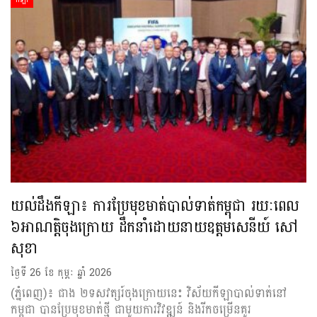
កីឡា
យល់ដឹងកីឡា៖ ការប្រែមុខមាត់បាល់ទាត់កម្ពុជា រយៈពេល
៦អាណត្តិចុងក្រោយ ដឹកនាំដោយនាយឧត្តមសេនីយ៍ សៅ
សុខា
ថ្ងៃទី 26 ខែ កុម្ភៈ ឆ្នាំ 2026
(ភ្នំពេញ)៖ ជាង ២ទសវត្សរ៍ចុងក្រោយនេះ វិស័យកីឡាបាល់ទាត់នៅ
កម្ពុជា បានប្រែមុខមាត់ថ្មី ជាមួយការវិវឌ្ឍន៍ និងរីកចម្រើនគួរ