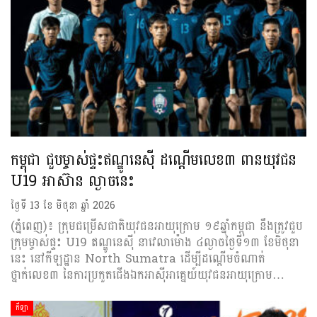
កម្ពុជា ជួបម្ចាស់ផ្ទះឥណ្ឌូនេស៊ី ដណ្ដើមលេខ៣ ពានយុវជន
U19 អាស៊ាន ល្ងាចនេះ
ថ្ងៃទី 13 ខែ មិថុនា ឆ្នាំ 2026
(ភ្នំពេញ)៖ ក្រុមជម្រើសជាតិយុវជនអាយុក្រោម ១៩ឆ្នាំកម្ពុជា នឹងត្រូវជួប
ក្រុមម្ចាស់ផ្ទះ U19 ឥណ្ឌូនេស៊ី នាវេលាម៉ោង ៤ល្ងាចថ្ងៃទី១៣ ខែមិថុនា
នេះ នៅកីឡដ្ឋាន North Sumatra ដើម្បីដណ្ដើមចំណាត់
ថ្នាក់លេខ៣ នៃការប្រកួតជើងឯកអាស៊ីអាគ្នេយ៍យុវជនអាយុក្រោម…
កីឡា