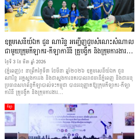
ឧត្តមសេនីយ៍ឯក ជួន ណារិន្ទ អញ្ជើញជួបសំណេះសំណាល
ជាមួយក្រុមកីឡាករ-កីឡាការិនី គ្រូបង្វឹក និងក្រុមការងារ…
ថ្ងៃទី 3 ខែ មីនា ឆ្នាំ 2026
(ភ្នំពេញ)៖ នាព្រឹកថ្ងៃទី៣ ខែមីនា ឆ្នាំ២០២៦ ឧត្តមសេនីយ៍ឯក ជួន
ណារិន្ទ អគ្គស្នងការរង និងជាស្នងការនគរបាលរាជធានីភ្នំពេញ និងជាអនុ
ប្រធានសហព័ន្ធកីឡាបាល់ទះកម្ពុជា បានអនុញ្ញាតឱ្យក្រុមកីឡាករ-កីឡា
ការិនី គ្រូបង្វឹក និងក្រុមការងារ…
កីឡា