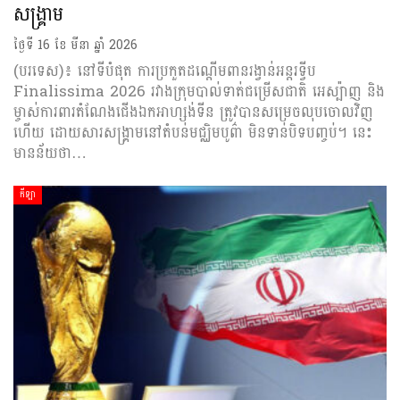
សង្រ្គាម
ថ្ងៃទី 16 ខែ មីនា ឆ្នាំ 2026
(បរទេស)៖ នៅទីបំផុត ការប្រកួតដណ្តើមពានរង្វាន់អន្តរទ្វីប
Finalissima 2026 រវាងក្រុមបាល់ទាត់ជម្រើសជាតិ អេស្ប៉ាញ និង
ម្ចាស់ការពារតំណែងជើងឯកអាហ្សង់ទីន ត្រូវបានសម្រេចលុបចោលវិញ
ហើយ ដោយសារសង្រ្គាមនៅតំបន់មជ្ឈិមបូព៌ា មិនទាន់បិទបញ្ចប់។ នេះ
មានន័យថា…
កីឡា