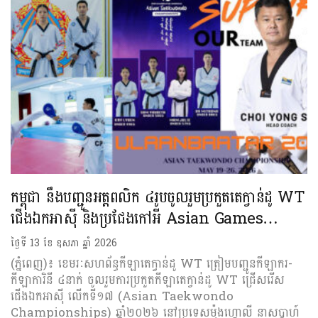
កម្ពុជា នឹងបញ្ជូនអត្តពលិក ៤រូបចូលរួមប្រកួតតេក្វាន់ដូ WT
ជើងឯកអាស៊ី និងប្រជែងកៅអី Asian Games…
ថ្ងៃទី 13 ខែ ឧសភា ឆ្នាំ 2026
(ភ្នំពេញ)៖ ខេមរៈសហព័ន្ធកីឡាតេក្វាន់ដូ WT ត្រៀមបញ្ជូនកីឡាករ-
កីឡាការិនី ៤នាក់ ចូលរួមការប្រកួតកីឡាតេក្វាន់ដូ WT ជ្រើសរើស
ជើងឯកអាស៊ី លើកទី១៧ (Asian Taekwondo
Championships) ឆ្នាំ២០២៦ នៅប្រទេសម៉ុងហ្គោលី នាសប្ដាហ៍