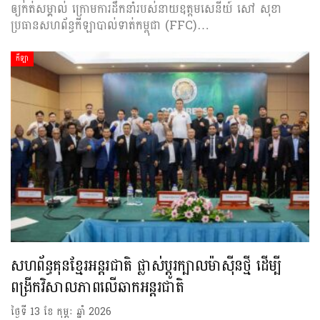
ឲ្យកត់សម្គាល់ ក្រោមការដឹកនាំរបស់នាយឧត្តមសេនីយ៍ សៅ សុខា
ប្រធានសហព័ន្ធកីឡាបាល់ទាត់កម្ពុជា (FFC)…
កីឡា
សហព័ន្ធគុនខ្មែរអន្ដរជាតិ ផ្លាស់ប្ដូរក្បាលម៉ាស៊ីនថ្មី ដើម្បី
ពង្រីកវិសាលភាពលើឆាកអន្ដរជាតិ
ថ្ងៃទី 13 ខែ កុម្ភៈ ឆ្នាំ 2026