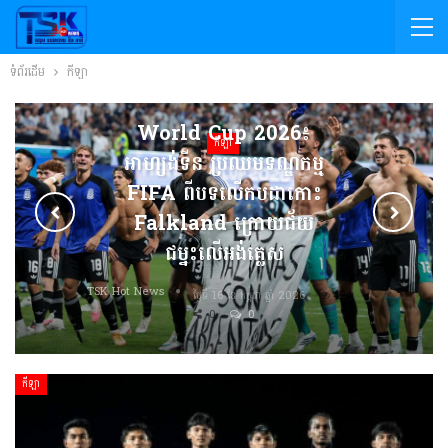
ទំព័រដើម
កីឡា
World Cup 2026៖
កីឡា
អាហ្សង់ទីន ប្រឈមទណ្ឌកម្ម
FIFA ពីបទលើកបដាកោះ
Falkland ក្រោយជ័យ
ជម្នះលើអង់គ្លេស
TSK Hot News
ថ្ងៃទី 16 ខែ កក្កដា ឆ្នាំ 2026
424
0
0
កីឡា