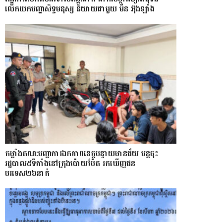
លើកយកបញ្ហាសិទ្ធមនុស្ស និយាយជាមួយ មីន អ៊ុងឡាំង
កម្លាំងគណ:បញ្ជាការឯកភាពខេត្តបន្ទាយមានជ័យ បន្តចុះ
រដ្ឋបាល៥ទីតាំងនៅក្រុងប៉ោយប៉ែត រកឃើញជន
បរទេស២៦នាក់