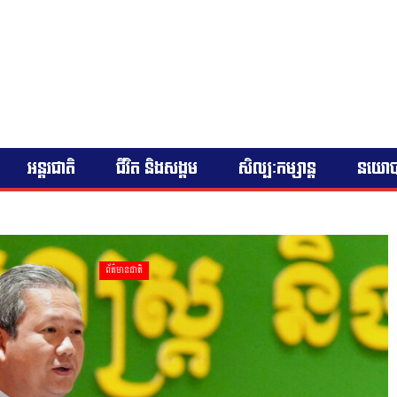
អន្តរជាតិ
ជីវិត និងសង្គម
សិល្បៈកម្សាន្ត
នយោ
ព័ត៌មានជាតិ