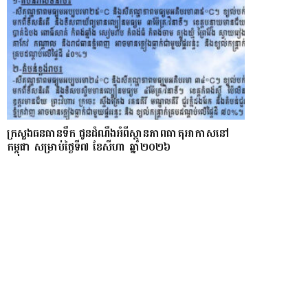
ក្រសួងធនធានទឹក ជូនដំណឹងអំពីស្ថានភាពធាតុអាកាសនៅ
កម្ពុជា សម្រាប់ថ្ងៃទី៧ ខែសីហា ឆ្នាំ២០២៦