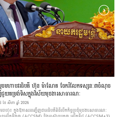
ណែត ក្រើនរំលឹកដល់គ្រឹះស្ថានអប់រំ កុំ
្រកួតប្រជែង ជាពិសេសអត់រៀន ក៏បាន
សញ្ញាបត្រដែរ
ី 6 ខែ សីហា ឆ្នាំ 2026
786
0
0
ដេចមហាបវរធិបតី ហ៊ុន ម៉ាណែត ចែករំលែកទស្សនៈ៣ចំណុច
្បីជួយតម្រង់ទិសក្នុងវិស័យមុខងារសាធារណៈ
ី 5 ខែ សីហា ឆ្នាំ 2026
រាប)៖ ក្នុងឱកាសអញ្ជើញជាអធិបតីពិធីបើកកិច្ចប្រជុំមុខងារសាធារណៈ
៊ានលើកទី២៣ (ACCSM) និងអាស៊ានបូក៣ លើកទី៨ (ACCSM+3)