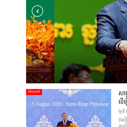
សម្តេចបវរធិបតី ហ៊ុន ម៉ា
ទម្លាក់គុណភាព ដើម្បីប
TSK Hot News
ថ្ងៃទ
សម្
ព័ត៌មានជាតិ
ដើម
ថ្ងៃទ
(សៀម
អាស