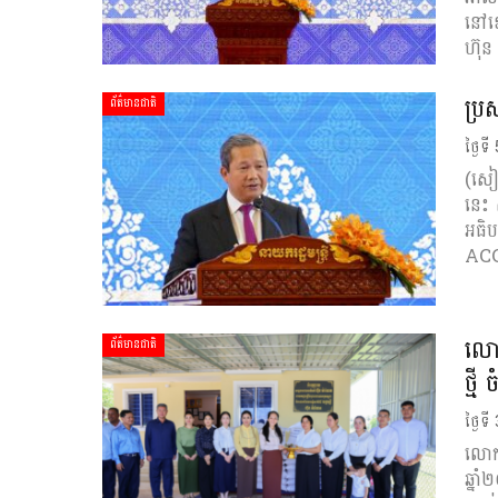
នៅខេ
ហ៊ុន
ប្រ
ព័ត៌មានជាតិ
ថ្ងៃទ
(សៀម
នេះ 
អធិប
ACCS
លោក
ព័ត៌មានជាតិ
ថ្មី
ថ្ងៃទ
លោកជ
ឆ្នា