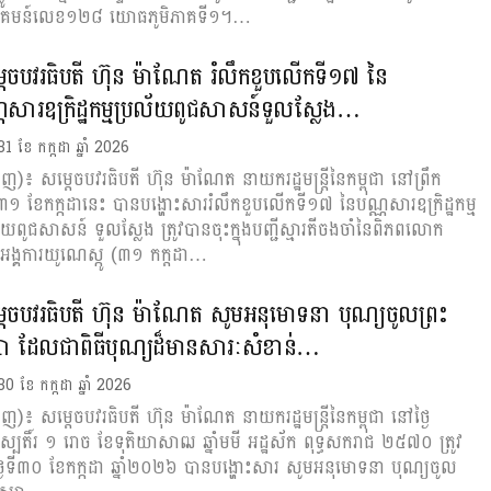
តរាគមន៍លេខ១២៨ យោធភូមិភាគទី១។…
តេចបវរធិបតី ហ៊ុន ម៉ាណែត រំលឹកខួបលើកទី១៧ នៃ
ណសារឧក្រិដ្ឋកម្មប្រល័យពូជសាសន៍ទួលស្លែង…
 31 ខែ កក្កដា ឆ្នាំ 2026
ំពេញ)៖ សម្តេចបវរធិបតី ហ៊ុន ម៉ាណែត នាយករដ្ឋមន្ត្រីនៃកម្ពុជា នៅព្រឹក
ទី៣១ ខែកក្កដានេះ បានបង្ហោះសាររំលឹកខួបលើកទី១៧ នៃបណ្ណសារឧក្រិដ្ឋកម្ម
័យពូជសាសន៍ ទួលស្លែង ត្រូវបានចុះក្នុងបញ្ជីស្មារតីចងចាំនៃពិភពលោក
អង្គការយូណេស្កូ (៣១ កក្ដដា…
តេចបវរធិបតី ហ៊ុន ម៉ាណែត សូមអនុមោទនា បុណ្យចូលព្រះ
សា ដែលជាពិធីបុណ្យដ៏មានសារៈសំខាន់…
 30 ខែ កក្កដា ឆ្នាំ 2026
ំពេញ)៖ សម្តេចបវរធិបតី ហ៊ុន ម៉ាណែត នាយករដ្ឋមន្ត្រីនៃកម្ពុជា នៅថ្ងៃ
ស្បតិ៍រ ១ រោច ខែទុតិយាសាឍ ឆ្នាំមមី អដ្ឋស័ក ពុទ្ធសករាជ ២៥៧០ ត្រូវ
្ងៃទី៣០ ខែកក្កដា ឆ្នាំ២០២៦ បានបង្ហោះសារ សូមអនុមោទនា បុណ្យចូល