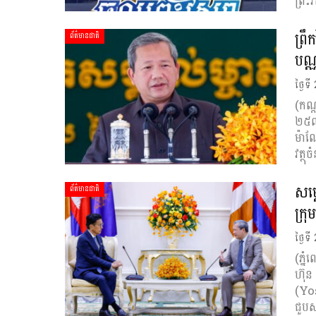
ព្រះ
ព្រ
ព័ត៌មានជាតិ
បណ្
ថ្ងៃទី
(កណ្
២៥៧០
ម៉ាណែ
វត្ថ
សម្
ព័ត៌មានជាតិ
ក្រ
ថ្ងៃទី
(ភ្ន
ហ៊ុន
(Yos
ជួប