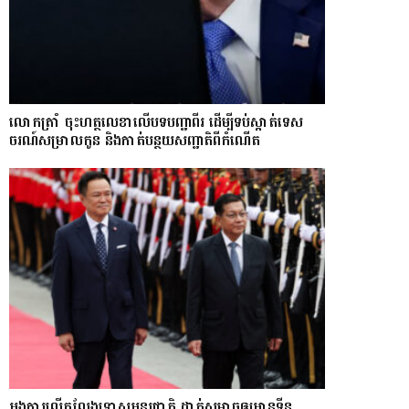
លោក​ត្រាំ ចុះហត្ថលេខាលើបទបញ្ជាពីរ ដើម្បីទប់ស្កាត់ទេស​
ចរណ៍សម្រាលកូន និងកាត់បន្ថយសញ្ជាតិពីកំណើត
TSK Hot News
ថ្ងៃទី 6 ខែ សីហា ឆ្នាំ 2026
អង្គការលើកលែងទោសអន្តរជាតិ ដាក់សម្ពាធឲ្យអានុទីន