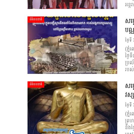
អន្
សម្
ព័ត៌មានជាតិ
បណ្
ថ្ងៃទី
(ភ្ន
ថ្ងៃ
ប្រល
របស់
សម្
ព័ត៌មានជាតិ
វស្
ថ្ងៃទី
(ភ្ន
ព្រហ
នឹងថ