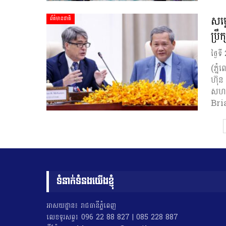
សម្
ព័ត៌មានជាតិ
ប្រឹ
ថ្ងៃទី
(ភ្ន
ហ៊ុន 
សហរដ
Bri
ទំនាក់ទំនងយើងខ្ញុំ
អាសយដ្ឋាន៖ រាជធានីភ្នំពេញ
លេខទូរសព្ទ៖ 096 22 88 827 | 085 228 887