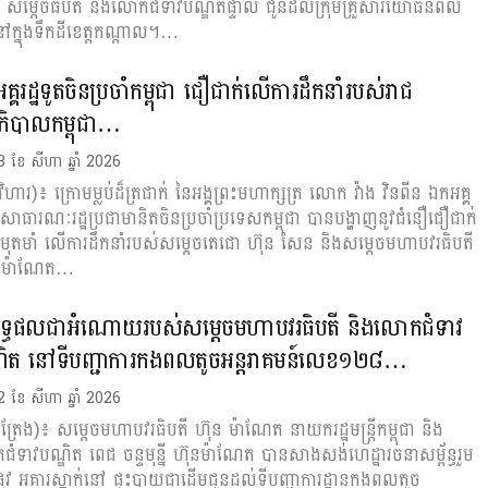
 សម្តេចធិបតី និងលោកជំទាវបណ្ឌិតផ្ទាល់ ជូនដល់ក្រុមគ្រួសារយោធិនពលី
ៅក្នុងទឹកដីខេត្តកណ្តាល។…
គ្គរដ្ឋទូតចិនប្រចាំកម្ពុជា ជឿជាក់លើការដឹកនាំរបស់រាជ
ឋាភិបាលកម្ពុជា…
ី 3 ខែ សីហា ឆ្នាំ 2026
ះវិហារ)៖ ក្រោមម្លប់ដ៏ត្រជាក់ នៃអង្គព្រះមហាក្សត្រ លោក វ៉ាង វិនពីន ឯកអគ្គ
នៃសាធារណៈរដ្ឋប្រជាមានិតចិនប្រចាំប្រទេសកម្ពុជា បានបង្ហាញនូវជំនឿជឿជាក់
មុតមាំ លើការដឹកនាំរបស់សម្ដេចតេជោ ហ៊ុន សែន និងសម្ដេចមហាបវរធិបតី
ន ម៉ាណែត…
ទ្ធផលជាអំណោយរបស់សម្តេចមហាបវរធិបតី និងលោកជំទាវ
ឌិត នៅទីបញ្ជាការកងពលតូចអន្តរាគមន៍លេខ១២៨…
ី 2 ខែ សីហា ឆ្នាំ 2026
ឹងត្រែង)៖ សម្តេចមហាបវរធិបតី ហ៊ុន ម៉ាណែត នាយករដ្ឋមន្ត្រីកម្ពុជា និង
ំទាវបណ្ឌិត ពេជ ចន្ទមុន្នី ហ៊ុនម៉ាណែត បានសាងសង់ហេដ្ឋារចនាសម្ព័ន្ធរួម
្លូវ អគារស្នាក់នៅ ផ្ទះបាយជាដើមជូនដល់ទីបញ្ជាការដ្ឋានកងពលតូច