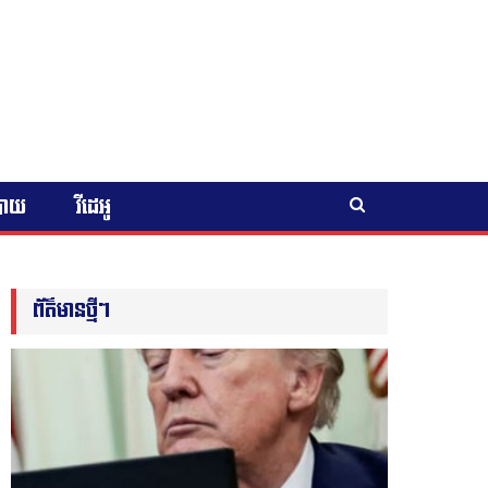
បាយ
វីដេអូ
ព័ត៌មានថ្មីៗ
ព័ត៌មានជាតិ