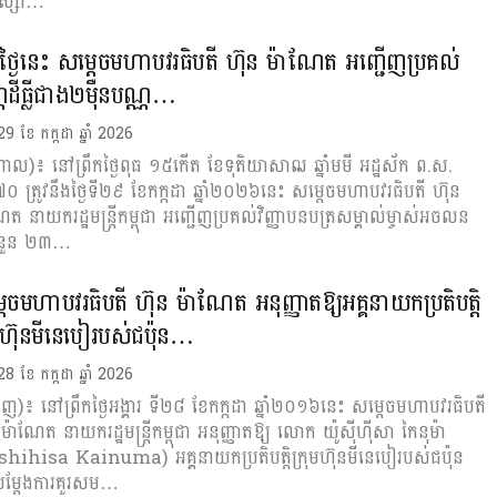
វស្សា…
ឹកថ្ងៃនេះ សម្តេចមហាបវរធិបតី ហ៊ុន ម៉ាណែត អញ្ជើញប្រគល់
ណដីធ្លី​ជាង២ម៉ឺនបណ្ណ…
 29 ខែ កក្កដា ឆ្នាំ 2026
តាល)៖ នៅព្រឹកថ្ងៃពុធ ១៥កើត ខែទុតិយាសាឍ ឆ្នាំមមី អដ្ឋស័ក ព.ស.
 ត្រូវនឹងថ្ងៃទី២៩ ខែកក្កដា ឆ្នាំ២០២៦នេះ សម្តេចមហាបវរធិបតី ហ៊ុន
ត នាយករដ្ឋមន្ត្រីកម្ពុជា អញ្ជើញប្រគល់វិញ្ញាបនបត្រសម្គាល់​ម្ចាស់​​​អចល​ន
ុចំនួន ២៣…
តេចមហាបវរធិបតី ហ៊ុន ម៉ាណែត អនុញ្ញាតឱ្យអគ្គនាយកប្រតិបត្តិ
ុមហ៊ុនមីនេបៀរបស់ជប៉ុន…
 28 ខែ កក្កដា ឆ្នាំ 2026
ំពេញ)៖ នៅព្រឹកថ្ងៃអង្គារ ទី២៨ ខែកក្កដា ឆ្នាំ២០១៦នេះ សម្តេចមហាបវរធិបតី
 ម៉ាណែត នាយករដ្ឋមន្ត្រីកម្ពុជា អនុញ្ញាតឱ្យ លោក យ៉ូស៊ីហ៊ីសា កៃនុម៉ា
hihisa Kainuma) អគ្គនាយកប្រតិបត្តិក្រុមហ៊ុនមីនេបៀរបស់ជប៉ុន
សម្តែងការគួរសម…