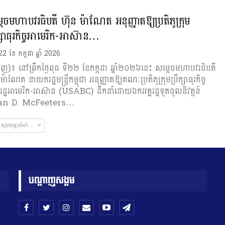
តេចមហាបវរធិបតី ហ៊ុន ម៉ាណែត អនុញ្ញាតឱ្យប្រតិភូក្រុម
ក្សាធុរកិច្ចអាមេរិក-អាស៊ាន…
 22 ខែ កក្កដា ឆ្នាំ 2026
ំពេញ)៖ នៅព្រឹកថ្ងៃពុធ ទី២២ ខែកក្កដា ឆ្នាំ២០២៦នេះ សម្តេចមហាបវរ​ធិប​តី
ម៉ាណែត នាយករដ្ឋមន្ត្រីកម្ពុជា អនុញ្ញាតឱ្យគណៈប្រតិភូក្រុម​ប្រឹក្សា​​ធុរកិច្ច
្ឋអាមេរិក-អាស៊ាន (USABC) ដឹកនាំដោយ​ឯក​អគ្គរដ្ឋ​ទូតចូលនិវត្តន៍
an D. McFeeters…
សូមមេត្តារង់ចាំ....
បណ្តាញសង្គម