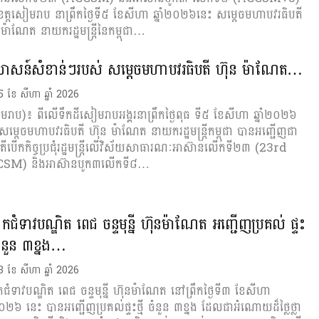
ត្តសៀមរាប នាព្រឹកថ្ងៃទី៥ ខែសីហា ឆ្នាំ២០២៦នេះ សម្ដេចមហាបវរធិបតី
 ម៉ាណែត នាយករដ្ឋមន្ដ្រីនៃកម្ពុជា…
សាសន៍សំខាន់ៗរបស់ សម្តេចមហាបវរធិបតី ហ៊ុន ម៉ាណែត…
ី 5 ខែ សីហា ឆ្នាំ 2026
រាប)៖ ពីលើទឹកដីសៀមរាបអង្គរនាព្រឹកថ្ងៃពុធ ទី៥ ខែសីហា ឆ្នាំ២០២៦​
សម្តេចមហាបវរធិបតី ហ៊ុន ម៉ាណែត នាយករដ្ឋមន្ត្រីកម្ពុជា បានអញ្ជើញជា​
​តី​​បើក​កិច្ច​ប្រជុំរដ្ឋមន្ត្រីលើវិស័យ​សាធារណៈអាស៊ានលើកទី២៣ (23rd
M) និងអាស៊ាន​បូក​៣​លើក​​ទី៨…
ជំទាវបណ្ឌិត ពេជ ចន្ទមុន្នី ហ៊ុនម៉ាណែត អញ្ជើញប្រគល់ ផ្ទះ
 ចំនួន ៣ខ្នង…
ី 3 ខែ សីហា ឆ្នាំ 2026
ំទាវបណ្ឌិត ពេជ ចន្ទមុន្នី ហ៊ុនម៉ាណែត នៅព្រឹកថ្ងៃទី៣ ខែសីហា
ំ២០២៦ នេះ បានអញ្ជើញប្រគល់ផ្ទះថ្មី ចំនួន ៣ខ្នង ដែលជាអំណោយដ៏ថ្លៃថ្លា