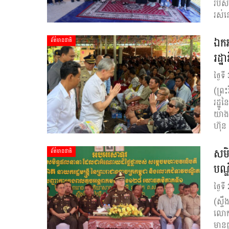
របស់
រស់ន
ឯកអ
ព័ត៌មានជាតិ
រដ្
ថ្ងៃទ
(ព្រ
រដ្ឋ
យ៉ាង
ហ៊ុ
សមិ
ព័ត៌មានជាតិ
បណ្
ថ្ងៃទ
(ស្ទ
លោកជ
មានផ