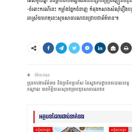
ពេលមួយឆ្នាំ និងធ្លាប់ជាប់មណ្ឌលអប់រំបន្សាបគ្រឿងញៀនច
-ចំពោះករណីនេះ កម្លាំងផ្នែកជំនាញ កំពុងកសាងសំណុំរឿងបន្តត
អាស្រ័យហេតុនេះសូមសាធារណជនជ្រាបជាព័ត៌មាន៕
ព័ត៌មានមុន
ក្រុមការងារព័ត៌មាន និងប្រតិកម្មរហ័ស នៃស្នងការដ្ឋាននគរបាលខេត្ត
កណ្តាល មានកិត្តិយសសូមជម្រាបជូនសាធារណជន
អត្ថបទដែលជាប់ទាក់ទង
សន្តិសុខសង្គម
សន្តិសុខសង្គម