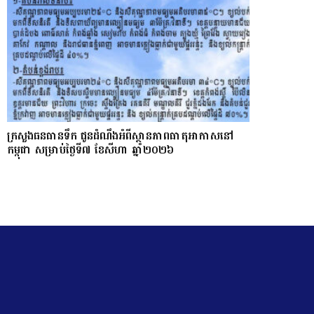
ក្រសួងធនធានទឹក ជូនដំណឹងអំពីស្ថានភាពធាតុអាកាសនៅ
កម្ពុជា សម្រាប់ថ្ងៃទី៧ ខែសីហា ឆ្នាំ២០២៦