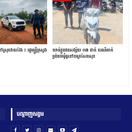
្រុក​វាល​វែង ៖ រដ្ឋមន្ត្រី​ក្រសួង
ឃាត់ខ្លួនជនសង្ស័យ ០៣ នាក់ ករណីធាក់
ប្លន់យកម៉ូតូនៅខណ្ឌសែនសុខ
បណ្តាញសង្គម