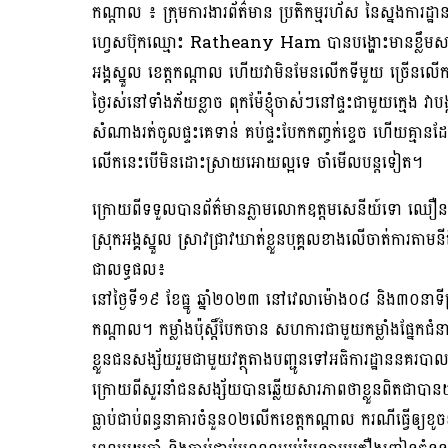
កណ្តាល ៖ ក្រុមការងារព័ត៌មាន ប្រតិកម្មរហ័ស នៃស្នងក
ហ្វេសប៊ុកឈ្មោះ Ratheany Ham បានបង្ហោះមានខ្លឹមសារថា «ខ្ញ
អង្គស្នួល ខេត្តកណ្តាល ហើយវាមិនមែនលើកទីមួយ ច្រើន
ថ្ងៃរស់នៅទាំងភ័យខ្លាច ពុកម៉ែខ្ញុំចាស់ៗនៅផ្ទះជាមួយក្មេង វា
សំណាងរត់ចូលផ្ទះគេទាន់ គប់ផ្ទះបែកកញ្ចក់ខ្ទេច ហើយគ្មា
លើកនេះបើមិនដោះស្រាយអោយល្អទេ ចាំមើលបន្តទៀត។
ក្រោយពីទទួលបានព័ត៌មានភ្លាមលោកឧត្តមសេនីយ៍ទោ ឈឿន ស
ស្រុកអង្គស្នួល ស្រាវជ្រាវឃាត់ខ្លួនបុគ្គលខាងលើចាត់ការតាមនីត
ជាលទ្ធផល៖
នៅថ្ងៃទី១៩ ខែធ្នូ ឆ្នាំ២០២៣ នៅវេលាម៉ោង០៨ និង៣០នាទីព្រឹ
កណ្តាល។ កម្លាំងប៉ុស្ដិ៍បែកចាន សហការជាមួយកម្លាំងផ្នែ
ខ្លួនជនសង្ស័យរួមជាមួយវត្ថុតាងបញ្ជូនទៅអធិការដ្ឋាននគរបាលស្
ក្រោយពីសួរនាំជនសង្ស័យបានឆ្លើយសារភាពថាខ្លួនពិតជាបានយ
ធ្លាប់ជាប់ពន្ធនាគារចំនួន០២លើកខេត្តកណ្ដាល ករណីធ្វើឲ្