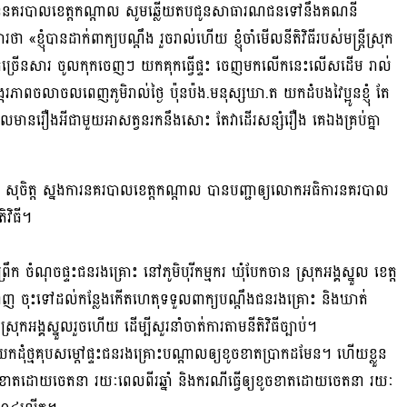
ារដ្ឋាននគរបាលខេត្តកណ្តាល សូមឆ្លើយតបជូនសាធារណជនទៅនឹងគណនី
ុំបានដាក់ពាក្យបណ្តឹង រួចរាល់ហើយ ខ្ញុំចាំមើលនីតិវិធីរបស់មន្ត្រីស្រុក
លើកច្រើនសារ ចូលកុកចេញៗ យកគុកធ្វើផ្ទះ ចេញមកលើកនេះលើសដើម រាល់
បង្ករភាពចលាចលពេញភូមិរាល់ថ្ងៃ ប៉ុនប៉ង.មនុស្សឃា.ត យកដំបងវៃប្អូនខ្ញុំ តែ
នដែលមានរឿងអីជាមួយអាសត្វនរកនឹងសោះ តែវាដើរសន្សំរឿង គេឯងគ្រប់គ្នា
ុចិត្ត ស្នងការនគរបាលខេត្តកណ្តាល បានបញ្ជាឲ្យលោកអធិការនគរបាល
ិវិធី។
ក ចំណុចផ្ទះជនរងគ្រោះ នៅភូមិបុរីកម្មករ ឃុំបែកចាន ស្រុកអង្គស្នួល ខេត្ត
កជំនាញ ចុះទៅដល់កន្លែងកើតហេតុទទួលពាក្យបណ្ដឹងជនរងគ្រោះ និងឃាត់
រុកអង្គស្នួលរួចហើយ ដើម្បីសួរនាំចាត់ការតាមនីតិវិធីច្បាប់។
កដុំថ្មគុបសម្ដៅផ្ទះជនរងគ្រោះបណ្ដាលឲ្យខូចខាតប្រាកដមែន។ ហើយខ្លួន
យខូចខាតដោយចេតនា រយៈពេលពីរឆ្នាំ និងករណីធ្វើឲ្យខូចខាតដោយចេតនា រយៈ