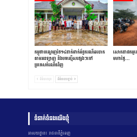
កម្ពុជាបណ្ដេញថៃ១៤នាក់ពាក់ព័ន្ធករណីឆបោក
សោកនាដកម្ម​នៅ​ស
តាមអនឡាញ និងបទល្មើសផ្សេងៗទៅ
មហាផ្ទៃ…
ប្រទេសកំណើតវិញ
ព័ត៌មានមុន
ព័ត៌មានបន្ទាប់
ទំនាក់ទំនងយើងខ្ញុំ
អាសយដ្ឋាន៖ រាជធានីភ្នំពេញ