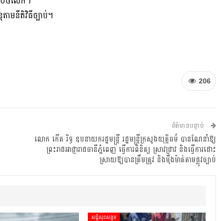
ំនួន០៤លើក។
ាមនីតិវិធីច្បាប់។
206
ព័ត៌មានបន្ទាប់
លោក កើត រិទ្ធ ឧបនាយករដ្ឋមន្រ្តី រដ្ឋមន្រ្តីក្រសួងយុត្តិធម៌ បានណែនាំឱ្យ
ព្រះរាជអាជ្ញារាជធានីភ្នំពេញ ធ្វើការពិនិត្យ ស្រាវជ្រាវ និងធ្វើការដោះ
ស្រាយឱ្យបានត្រឹមត្រូវ និងម៉ឹងម៉ាត់តាមផ្លូវច្បាប់
សន្តិសុខសង្គម