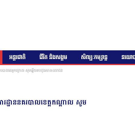
អន្តរជាតិ
ជីវិត និងសង្គម
សិល្បៈកម្សាន្ត
នយោ
ឋាននគរបាលខេត្តកណ្តាល សូមឆ្លើយតបជូនសាធារណជន
នងការដ្ឋាននគរបាលខេត្តកណ្តាល សូម