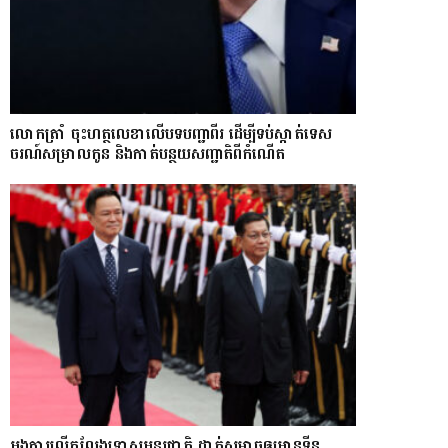
លោក​ត្រាំ ចុះហត្ថលេខាលើបទបញ្ជាពីរ ដើម្បីទប់ស្កាត់ទេស​
ចរណ៍សម្រាលកូន និងកាត់បន្ថយសញ្ជាតិពីកំណើត
អង្គការលើកលែងទោសអន្តរជាតិ ដាក់សម្ពាធឲ្យអានុទីន