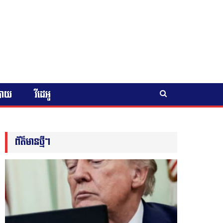
បាយ
វីដេអូ
ព័ត៌មានថ្មីៗ