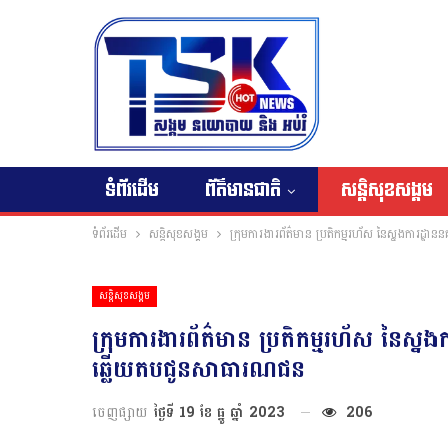
ទំព័រដើម
ព័ត៌មានជាតិ
សន្តិសុខសង្គម
ទំព័រដើម
សន្តិសុខសង្គម
ក្រុមការងារព័ត៌មាន ប្រតិកម្មរហ័ស នៃស្នងការដ្
សន្តិសុខសង្គម
ក្រុមការងារព័ត៌មាន ប្រតិកម្មរហ័ស នៃស្
ឆ្លើយតបជូនសាធារណជន
ចេញផ្សាយ
ថ្ងៃទី 19 ខែ ធ្នូ ឆ្នាំ 2023
206