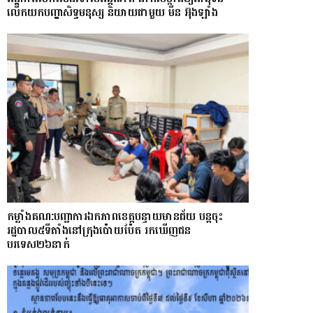
លើកយកបញ្ហាសិទ្ធមនុស្ស និយាយជាមួយ មីន អ៊ុងឡាំង
កម្លាំងគណ:បញ្ជាការឯកភាពខេត្តបន្ទាយមានជ័យ បន្តចុះ
រដ្ឋបាល៥ទីតាំងនៅក្រុងប៉ោយប៉ែត រកឃើញជន
បរទេស២៦នាក់