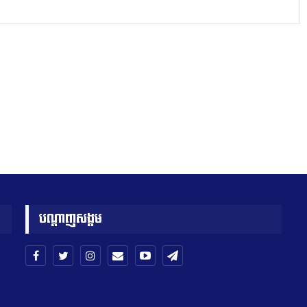
បណ្តាញសង្គម