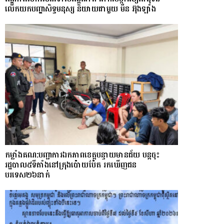
លើកយកបញ្ហាសិទ្ធមនុស្ស និយាយជាមួយ មីន អ៊ុងឡាំង
កម្លាំងគណ:បញ្ជាការឯកភាពខេត្តបន្ទាយមានជ័យ បន្តចុះ
រដ្ឋបាល៥ទីតាំងនៅក្រុងប៉ោយប៉ែត រកឃើញជន
បរទេស២៦នាក់