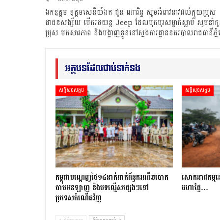
ឯកឧត្តម ឧត្តមសេនីយ៍ឯក ជួន ណារិន្ទ សូមអំពាវនាវដល់ក្មួយប្រុស
ជាជនសង្ស័យ បើករថយន្ដ Jeep ដែលបុកបុរសម្នាក់ស្លាប់ សូមនាំក
ប្រុស មកសារភាព និងបង្ហាញខ្លួននៅស្នងការដ្ឋាននគរបាលរាជធានីភ្ន
អត្ថបទដែលជាប់ទាក់ទង
សន្តិសុខសង្គម
សន្តិសុខសង្គម
កម្ពុជាបណ្ដេញថៃ១៤នាក់ពាក់ព័ន្ធករណីឆបោក
សោកនាដកម្ម​នៅ​ស
តាមអនឡាញ និងបទល្មើសផ្សេងៗទៅ
មហាផ្ទៃ…
ប្រទេសកំណើតវិញ