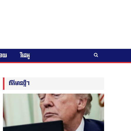
បាយ
វីដេអូ
ព័ត៌មានថ្មីៗ