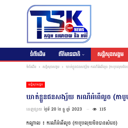
ទំព័រដើម
ព័ត៌មានជាតិ
សន្តិសុខសង្គម
ទំព័រដើម
សន្តិសុខសង្គម
ឃាត់ខ្លួនជនសង្ស័យ ករណីអំពើលួច (កាបូបលុយមិន
សន្តិសុខសង្គម
ឃាត់ខ្លួនជនសង្ស័យ ករណីអំពើលួច (កាប
ចេញផ្សាយ
ថ្ងៃទី 20 ខែ ធ្នូ ឆ្នាំ 2023
115
កណ្តាល ៖ ករណីអំពើលួច (កាបូបលុយមិនបានសំរេច)