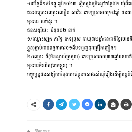
-នៅថ្ងៃទី១៩ខែធ្នូ ឆ្នាំ២០២៣ ស្ថិតក្នុងភូមិស្តៅកន្លែង២ ឃុំ
ជនរងគ្រោះឈ្មោះឈឿន សាវិន ភេទប្រុសអាយុ១៨ឆ្នាំ ជនជាតិខ្
មុខរបរ លក់ដូរ ។
ជនសង្ស័យ÷ ចំនួន០២ នាក់
១/ឈ្មោះសូត្រ ភារិទ្ធ ភេទប្រុស អាយុ៣២ឆ្នាំជនជាតិខ្មែរមា
ខ្លួន)ធ្លាប់ជាប់ពន្ធនាគារ០១ពីបទជួញដូរគ្រឿងញៀន។
២/ឈ្មោះ ធី(មិនស្គាល់ត្រកូល) ភេទប្រុសអាយុ៣៣ឆ្នាំជនជាតិខ្ម
មុខរបរមិនពិត(គេចខ្លួន) ។
បច្ចុប្បន្នជនសង្ស័យកំពុងឃាត់ខ្លួនកសាងសំណុំរឿងដើម្បីបន្តនិតិ
ព័ត៌មានមុន