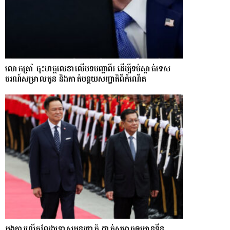
លោក​ត្រាំ ចុះហត្ថលេខាលើបទបញ្ជាពីរ ដើម្បីទប់ស្កាត់ទេស​
ចរណ៍សម្រាលកូន និងកាត់បន្ថយសញ្ជាតិពីកំណើត
អង្គការលើកលែងទោសអន្តរជាតិ ដាក់សម្ពាធឲ្យអានុទីន