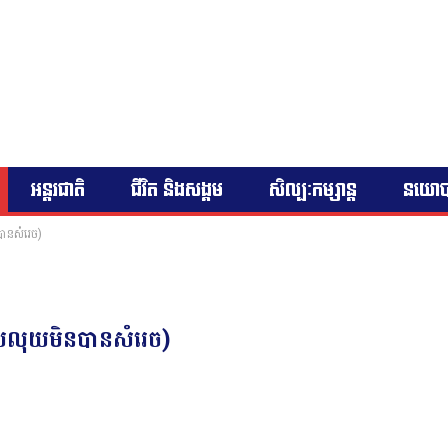
អន្តរជាតិ
ជីវិត និងសង្គម
សិល្បៈកម្សាន្ត
នយោ
បានសំរេច)
ូបលុយមិនបានសំរេច)