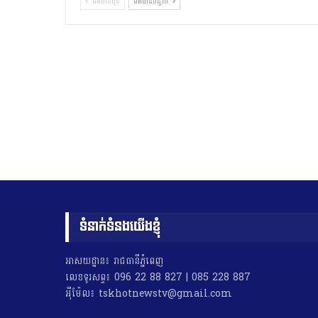
ព័ត៌មានមុន
ព័ត៌មានបន្ទាប់
ទំនាក់ទំនងយើងខ្ញុំ
អាសយដ្ឋាន៖ រាជធានីភ្នំពេញ
លេខទូរសព្ទ៖ 096 22 88 827 | 085 228 887
អុីម៉ែល៖ tskhotnewstv@gmail.com