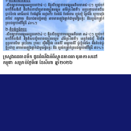
ក្រសួងធនធានទឹក ជូនដំណឹងអំពីស្ថានភាពធាតុអាកាសនៅ
កម្ពុជា សម្រាប់ថ្ងៃទី៧ ខែសីហា ឆ្នាំ២០២៦