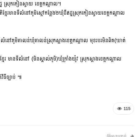
ដីឥដ្ឋ ស្រុកកៀនស្វាយ ខេត្តកណ្តាល។
មែរមានទីលំនៅភូមិស្តៅកន្លែង២ឃុំដីឥដ្ឋស្រុកកៀនស្វាយខេត្តកណ្តាល
នទីលំនៅភូមិតាលន់ឃុំតាលន់ស្រុកស្អាងខេត្តកណ្តាល មុខរបរមិនពិត(ឃាត់
ែរ មានទីលំនៅ (មិនស្គាល់ភូមិ)ឃុំក្រាំងយ៉ូវ ស្រុកស្អាងខេត្តកណ្តាល
វិធីច្បាប់ ៕
115
ព័ត៌មានបន្ទាប់