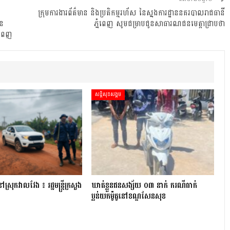
ក្រុមការងារព័ត៌មាន និងប្រតិកម្មរហ័ស នៃស្នងការដ្ឋាននគរបាលរាជធានី
ូន
ភ្នំពេញ សូមជម្រាបជូនសាធារណជនមេត្តាជ្រាបថា
ំពេញ
សន្តិសុខសង្គម
្រុក​វាល​វែង ៖ រដ្ឋមន្ត្រី​ក្រសួង
ឃាត់ខ្លួនជនសង្ស័យ ០៣ នាក់ ករណីធាក់
ប្លន់យកម៉ូតូនៅខណ្ឌសែនសុខ