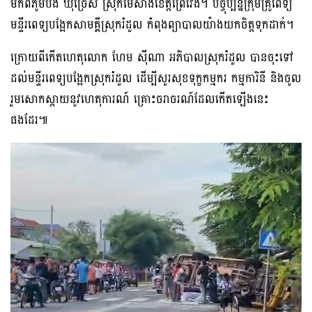
មកពីភូមិបឹង ឃុំច្រេស ស្រុកមេសាងខេត្តព្រៃវែង។ បច្ចុប្បន្នក្រុមគ្រូពេទ្យ
មន្ទីរពេទ្យបង្អែកសាមគ្គីស្រុករំដួល កំពុងព្យាបាលយ៉ាងយកចិត្តទុកដាក់។
ក្រោយពីកើតហេតុលោក ហែម ស៊ីណា អភិបាលស្រុករំដួល បានចុះទៅ
ដល់មន្ទីរពេទ្យបង្អែកស្រុករំដួល ដើម្បីសួរសុខទុក្ខកម្មករ កម្មការិនី និងចូល
រួមសោកស្ដាយនូវហេតុការណ៍ គ្រោះចរាចរណ៍ដែលកើតឡើងនេះ
ផងដែរ៕