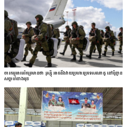
ចារកម្ម​អាមេរិក​ព្រមាន​ថា​ រុស្ស៊ី​ អាចនឹងវាយប្រហារប្រទេស​​ណា​តូ ​នៅ​ប៉ុន្មាន​
សប្តាហ៍​​ខាង​មុខ​​