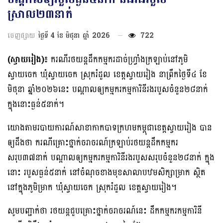
ស្រាល២៣នាក់
ចេញផ្សាយ
ថ្ងៃទី 4 ខែ មិថុនា ឆ្នាំ 2026
722
(ស្វាយរៀង)៖
ករណីរថយន្តដឹកកម្មករដាច់ហ្វ្រាំងក្រឡាប់នៅភូមិ
ស្វាយចេក ឃុំស្វាយចេក ស្រុករំដួល ខេត្តស្វាយរៀង នាព្រឹកថ្ងៃទី៤ ខែ
មិថុនា ឆ្នាំ២០២៦នេះ បណ្ដាលឲ្យកម្មករកម្មការិនីរងរបួសចំនួន២៨នាក់
ក្នុងនោះធ្ងន់៥នាក់។
យោងតាមរបាយការណ៍សាខាកាកបាទក្រហមកម្ពុជាខេត្តស្វាយរៀង បាន
ឲ្យដឹងថា ករណីគ្រោះថ្នាក់ចរាចរណ៍ក្រឡាប់រថយន្តដឹកកម្មករ
សរុប៣៧នាក់ បណ្ដាលឲ្យកម្មករកម្មការិនីរងរបួសសរុបចំនួន២៨នាក់ ក្នុង
នោះ របួសធ្ងន់៥នាក់ នៅចំណុចខាងមុខសាលាបឋមសិក្សាម្រាក ស្ថិត
នៅក្នុងភូមិម្រាក ឃុំស្វាយចេក ស្រុករំដួល ខេត្តស្វាយរៀង។
សូមបញ្ជាក់ថា រថយន្តជួបគ្រោះថ្នាក់ចរាចរណ៍នេះ ដឹកកម្មករកម្មការិនី