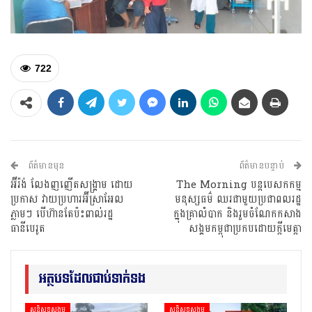
722
ព័ត៌មានមុន
ព័ត៌មានបន្ទាប់
​អ៊ីរ៉ង់​ ​លែង​ញញើតសង្គ្រាម​​​ ដោយ​
The Morning បន្តបេសកកម្ម
ប្រកាស​​ ​វាយ​ប្រហារ​អ៊ីស្រាអែល
មនុស្សធម៌ ឈរជាមួយប្រជាពលរដ្ឋ
ភ្លាមៗ បើហ៊ានតែ​ប៉ះពាល់រដ្ឋ
ក្នុងគ្រាលំបាក និងរួមចំណែកកសាង
ធានីបេរូត​
សង្គមកម្ពុជាប្រកបដោយក្តីមេត្តា
អត្ថបទដែលជាប់ទាក់ទង
សន្តិសុខសង្គម
សន្តិសុខសង្គម