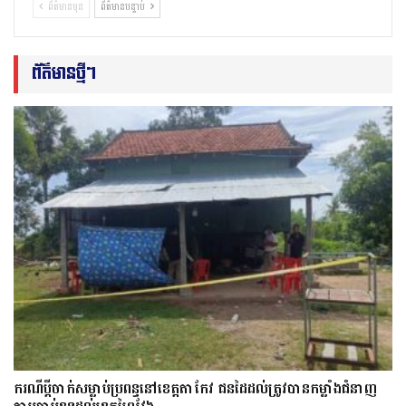
ព័ត៌មានមុន
ព័ត៌មានបន្ទាប់
ព័ត៌មានថ្មីៗ
ករណីប្ដីចាក់សម្លាប់ប្រពន្ធនៅខេត្តតាកែវ ជនដៃដល់ត្រូវបានកម្លាំងជំនាញ