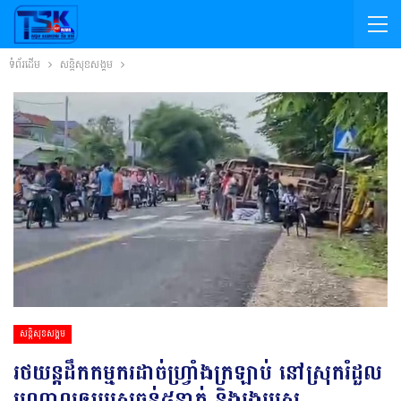
ទំព័រដើម
សន្តិសុខសង្គម
សន្តិសុខសង្គម
រថយន្តដឹកកម្មករដាច់ហ្វ្រាំងក្រឡាប់ នៅស្រុករំដួល
បណ្ដាលឲ្យរបួសធ្ងន់៥នាក់ និងរងរបួស