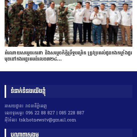
អំណោយសម្តេចតេជោ និងសម្តេចកិត្តិព្រឹទ្ធបណ្ឌិត ត្រូវប្រគល់ជូនកងកម្លាំងជួរ
មុខនៅកងអន្តរគមន៍លេខ៣២៤…
ទំនាក់ទំនងយើងខ្ញុំ
អាសយដ្ឋាន៖ រាជធានីភ្នំពេញ
លេខទូរសព្ទ៖ 096 22 88 827 | 085 228 887
អុីម៉ែល៖ tskhotnewstv@gmail.com
បណ្តាញសង្គម