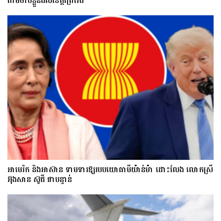
តាមចាប់ខ្លួនដល់ខេត្តព្រៃវែង
អាមេរិក និងអាស៊ាន ទាមទារឱ្យ​របបយោធាមីយ៉ាន់ម៉ា​ ដោះ​លែង​ លោកស្រី
អ៊ុងសាន ស៊ូជី ជា​បន្ទាន់