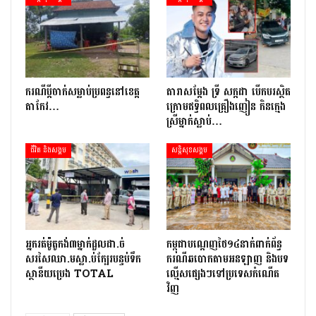
ករណីប្ដីចាក់សម្លាប់ប្រពន្ធនៅខេត្ត
តារាសម្ដែង ទ្រី សក្កដា បើកបរស្ថិត
តាកែវ…
ក្រោមឥទ្ធិពលគ្រឿងញៀន កិនក្មេង
ស្រីម្នាក់ស្លាប់…
ជីវិត និងសង្គម
សន្តិសុខសង្គម
អ្នក​រត់​ម៉ូតូកង់៣​​ម្នាក់​ដួល​ដា.ច់​
កម្ពុជាបណ្ដេញថៃ១៤នាក់ពាក់ព័ន្ធ
សរសៃឈា.ម​ស្លា.ប់​ក្បែរ​បន្ទប់ទឹក​
ករណីឆបោកតាមអនឡាញ និងបទ
ស្ថានីយ​ប្រេង ​TOTAL
ល្មើសផ្សេងៗទៅប្រទេសកំណើត
វិញ