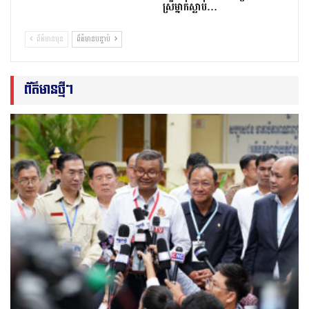
ស្រីម្នាក់ស្លាប់…
ព័ត៌មានមុន
ព័ត៌មានបន្ទាប់
ព័ត៌មានថ្មីៗ