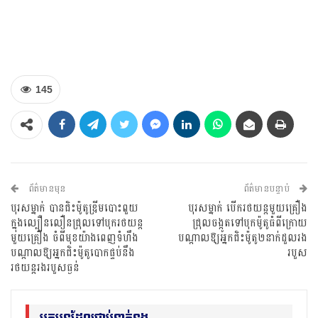
145
ព័ត៌មានមុន
ព័ត៌មានបន្ទាប់
បុរសម្នាក់ បានជិះម៉ូតូឌ្រីមបោះពួយ
បុរសម្នាក់ បេីករថយន្តមួយគ្រឿង
ក្នុងល្បឿនលឿនជ្រុលទៅបុករថយន្ត
ជ្រុលចង្កូតទៅបុកម៉ូតូធំពីក្រោយ
មួយគ្រឿង ចំពីមុខយ៉ាងពេញទំហឹង
បណ្ដាលឱ្យអ្នកជិះម៉ូតូ២នាក់ដួលរង
បណ្ដាលឱ្យអ្នកជិះម៉ូតូបោកផ្ទប់នឹង
របួស
រថយន្តរងរបួសធ្ងន់