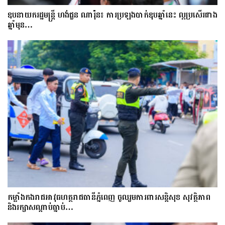
ឧបនាយករដ្ឋមន្ត្រី ហង់ជួន ណារ៉ុន៖ ការប្រឡងបាក់ឌុបឆ្នាំនេះ ល្អប្រសើរជាង
ឆ្នាំមុន…
កម្លាំងកងរាជអាវុធហត្ថរាជធានីភ្នំពេញ ចូលរួមការពារសន្តិសុខ សុវត្ថិភាព
និងរក្សាសណ្តាប់ធ្នាប់…