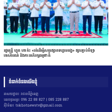
រដ្ឋមន្ត្រី ហួត ហាក់៖ «រត់ដើម្បីសត្វផ្សោតទន្លេមេគង្គ» ផ្សារភ្ជាប់កីឡា
ទេសចរណ៍ និងការអភិរក្សធម្មជាតិ
ទំនាក់ទំនងយើងខ្ញុំ
អាសយដ្ឋាន៖ រាជធានីភ្នំពេញ
លេខទូរសព្ទ៖ 096 22 88 827 | 085 228 887
អុីម៉ែល៖ tskhotnewstv@gmail.com