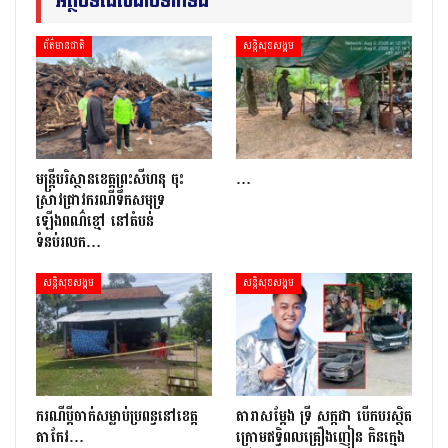
អត្ថបទដែលជាប់ទាក់ទង
ព័ត៌មានជាតិ
សន្តិសុខសង្គម
មន្រ្តីបរិស្ថានខេត្តព្រះសីហនុ ចុះ
…
ស្រាវជ្រាវករណីទឹកសមុទ្រ
ឡើងពណ៌ខ្មៅ នៅតំបន់
ទំនប់រលក…
សន្តិសុខសង្គម
សន្តិសុខសង្គម
ករណីប្ដីចាក់សម្លាប់ប្រពន្ធនៅខេត្ត
តារាសម្ដែង ទ្រី សក្កដា បើកបរស្ថិត
តាកែវ…
ក្រោមឥទ្ធិពលគ្រឿងញៀន កិនក្មេង