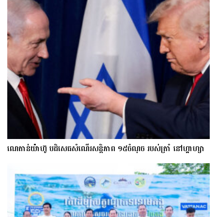
ណេតាន់យ៉ាហ៊ូ បដិសេធសំណើរសន្តិភាព ១៥ចំណុច របស់ត្រាំ នៅហ្គាហ្សា