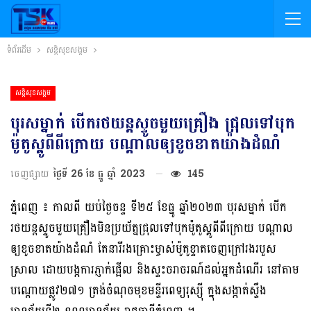
ទំព័រដើម
សន្តិសុខសង្គម
សន្តិសុខសង្គម
បុរសម្នាក់ បេីករថយន្តស្ទូចមួយគ្រឿង ជ្រុលទៅបុក
ម៉ូតូស្គូពីពីក្រោយ បណ្ដាលឲ្យខូចខាតយ៉ាងដំណំ
ចេញផ្សាយ
ថ្ងៃទី 26 ខែ ធ្នូ ឆ្នាំ 2023
145
ភ្នំពេញ ៖ កាលពី យប់ថ្ងៃចន្ទ ទី២៥ ខែធ្នូ ឆ្នាំ២០២៣ បុរសម្នាក់ បេីក
រថយន្តស្ទូចមួយគ្រឿងមិនប្រយ័ត្នជ្រុលទៅបុកម៉ូតូស្គូពីពីក្រោយ បណ្ដាល
ឲ្យខូចខាតយ៉ាងដំណំ តែនារីរងគ្រោះម្ចាស់ម៉ូតូខ្ទាតចេញក្រៅរងរបួស
ស្រាល ដោយបង្កការភ្ញាក់ផ្អេីល និងស្ទះចរាចរណ៍ដល់អ្នកដំណេីរ នៅតាម
បណ្ដោយផ្លូវ២៧១ ត្រង់ចំណុចមុខមន្ទីរពេទ្យរុស្សុី ក្នុងសង្កាត់ស្ទឹង