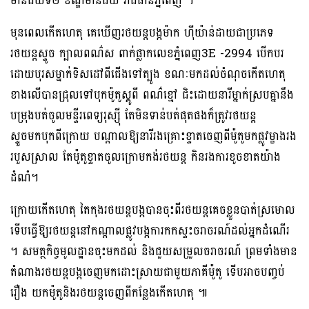
មានជ័យទី២ ខណ្ឌមានជ័យ រាជធានីភ្នំពេញ ។
មុនពេលកើតហេតុ គេឃើញរថយន្តបង្កម៉ាក ហ៊ីយ៉ាន់ដាយជាប្រភេទ
រថយន្តស្ទូច ក្បាលពណ៌ស ពាក់ផ្លាកលេខភ្នំពេញ3E -2994 បើកបរ
ដោយបុរសម្នាក់ទិសដៅពីជើងទៅត្បូង ខណៈមកដល់ចំណុចកើតហេតុ
ខាងលើបានជ្រុលទៅបុកម៉ូតូស្គូពី ពណ៌ខ្មៅ ជិះដោយនារីម្នាក់ស្របគ្នានឹង
បម្រុងបត់ចូលមន្ទីរពេទ្យរុស្សុី តែមិនទាន់បត់ផុតផងក៏ត្រូវរថយន្ត
ស្ទួចមកបុកពីក្រោយ បណ្ដាលឱ្យនារីរងគ្រោះខ្ទាតចេញពីម៉ូតូមកផ្លូវម្ខាងរង
របួសស្រាល តែម៉ូតូខ្ទាតចូលក្រោមកង់រថយន្ត កិនរងការខូចខាតយ៉ាង
ដំណំ។
ក្រោយកើតហេតុ តៃកុងរថយន្តបង្កបានចុះពីរថយន្តគេចខ្លួនបាត់ស្រមោល
ទេីបធ្វេីឱ្យរថយន្តនៅកណ្ដាលផ្លូវបង្កការកកស្ទះចរាចរណ៍ដល់អ្នកដំណេីរ
។ សមត្ថកិច្ចមូលដ្ឋានចុះមកដល់ និងជួយសម្រួលចរាចរណ៍ ព្រមទាំងមាន
តំណាងរថយន្តបង្កចេញមកដោះស្រាយជាមួយភាគីម៉ូតូ ទេីបអាចបញ្ចប់
រឿង យកម៉ូតូនិងរថយន្តចេញពីកន្លែងកេីតហេតុ ៕