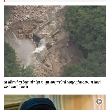
​បាក់​ដី​កាត់ផ្តាច់ផ្លូវ​​នៅជប៉ុន បណ្តាល​ឲ្យ​ជាប់​គាំង​​​មនុស្ស​ជិត​៤០០នាក់​នៅ
តំបន់រមណីយដ្ឋាន​