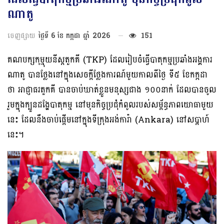
ណាតូ​​
ចេញផ្សាយ
ថ្ងៃទី 6 ខែ កក្កដា ឆ្នាំ 2026
151
គណបក្សកុម្មុយនីស្តតួកគី (TKP) ​​ដែលរៀបចំ​ធ្វើបាតុកម្ម​ប្រឆាំង​អង្គការ​
ណាតូ​ បានថ្លែងនៅក្នុងសេចក្តីថ្លែងការណ៍មួយកាលពីថ្ងៃ ទី៥ ខែកក្កដា
ថា អាជ្ញាធរតួកគី បាន​ចាប់​ឃាត់ខ្លួនមនុស្សជាង ១០០នាក់ ដែលបានចូល
រួមក្នុងក្បួនដង្ហែបាតុកម្ម នៅមុន​កិច្ចប្រជុំកំពូលរបស់សម្ព័ន្ធភាពយោធាមួយ
នេះ​ ដែល​​នឹង​ចាប់ផ្តើមនៅក្នុង​ទីក្រុងអង់ការ៉ា (Ankara) ​នៅ​សប្តាហ៍​
នេះ​​។