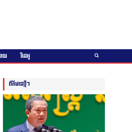
បាយ
វីដេអូ
ព័ត៌មានថ្មីៗ