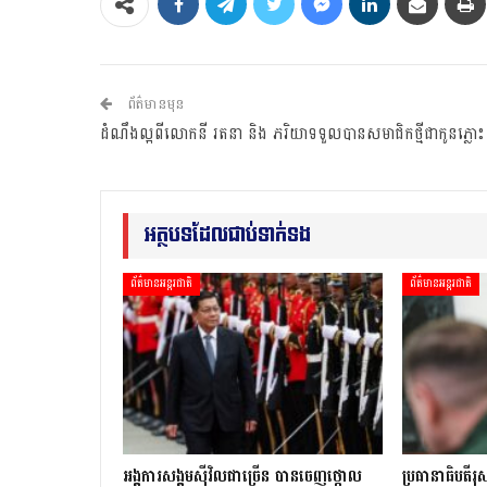
ព័ត៌មានមុន
ដំណឹងល្អពីលោកនី រតនា និង ភរិយាទទួលបានសមាជិកថ្មីជាកូនភ្លោះ
អត្ថបទដែលជាប់ទាក់ទង
ព័ត៌មានអន្តរជាតិ
ព័ត៌មានអន្តរជាតិ
អង្គការសង្គមស៊ីវិលជាច្រើន បានចេញថ្កោល
ប្រធានាធិបតីរុស្