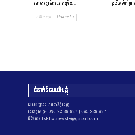
ទោសរដ្ឋាភិបាលអានុទីន…
រុះរើមេទ័ពកំព
ព័ត៌មានមុន
ព័ត៌មានបន្ទាប់
ទំនាក់ទំនងយើងខ្ញុំ
អាសយដ្ឋាន៖ រាជធានីភ្នំពេញ
លេខទូរសព្ទ៖ 096 22 88 827 | 085 228 887
អុីម៉ែល៖ tskhotnewstv@gmail.com