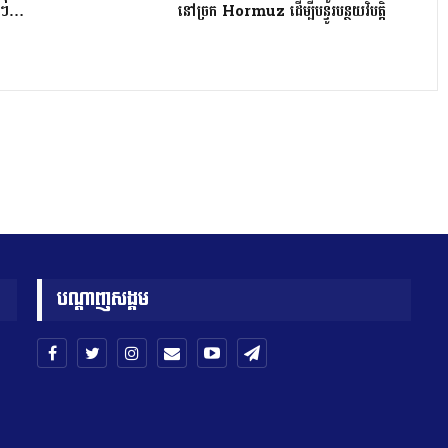
ូលៗ…
នៅច្រក Hormuz ដើម្បីបន្ធូរបន្ថយវិបត្តិ
បណ្តាញសង្គម