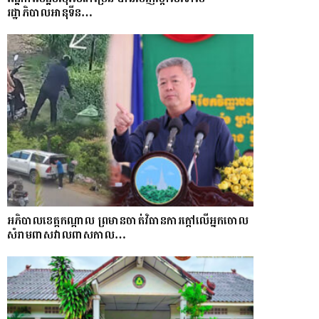
រដ្ឋាភិបាលអានុទីន…
អភិបាលខេត្តកណ្ដាល ព្រមានចាត់វិធានការក្ដៅលើអ្នកចោល
សំរាមពាសវាលពាសកាល…