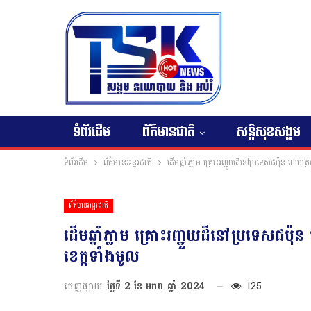
ទំព័រដើម
ព័ត៌មានជាតិ
សន្តិសុខសង្គម
ទំព័រដើម
ព័ត៌មានអន្តរជាតិ
ដើមឆ្នាំភ្លាម គ្រោះរញ្ជួយដីនៅប្រទេសជប៉ុន លេបត្
ព័ត៌មានអន្តរជាតិ
ដើមឆ្នាំភ្លាម គ្រោះរញ្ជួយដីនៅប្រទេសជប៉ុ
ខេត្តទាំងមូល
ចេញផ្សាយ
ថ្ងៃទី 2 ខែ មករា ឆ្នាំ 2024
125