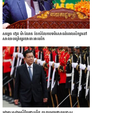
សម្តេច ហ៊ុន ម៉ាណែត ចែករំលែកបទពិសោធន៍ពេលសិក្សានៅ
សាលាបណ្ឌិត្យ​យោ​ធា​អាមេរិក
អង្គការសង្គមស៊ីវិលជាច្រើន បានចេញថ្កោលទោស