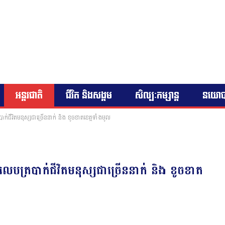
អន្តរជាតិ
ជីវិត និងសង្គម
សិល្បៈកម្សាន្ត
នយោ
របាក់ជីវិតមនុស្សជាច្រើននាក់ និង ខូចខាតខេត្តទាំងមូល
ន លេបត្របាក់ជីវិតមនុស្សជាច្រើននាក់ និង ខូចខាត