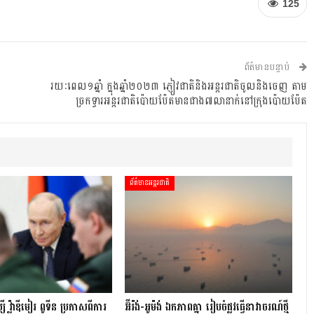
125
ព័ត៌មានបន្ទាប់
រយៈពេល១ឆ្នាំ ក្នុងឆ្នាំ២០២៣ ភ្ញៀវជាតិនិងអន្តរជាតិចូលនិងចេញ តាម
ច្រកទ្វារអន្តរជាតិប៉ោយប៉ែតមានជាង៧លានាក់នៅក្រុងប៉ោយប៉ែត
ព័ត៌មានអន្តរជាតិ
ស៊ី វ្ល៉ាឌីមៀរ ពូទីន ប្រកាសពីការ
អ៊ីរ៉ង់-អូម៉ង់ ឯកភាពគ្នា រៀបចំផ្លូវធ្វើនាវាចរណ៍ថ្មី