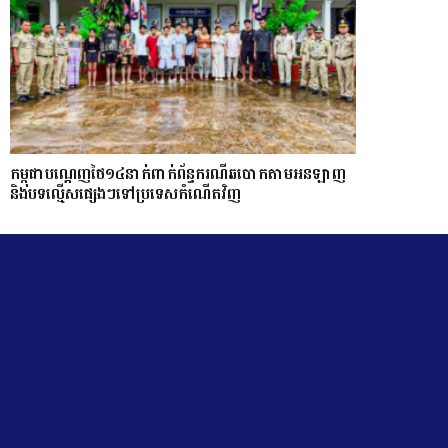
កម្ពុជាបណ្ដេញថៃ១៤នាក់ពាក់ព័ន្ធករណីឆបោកតាមអនឡាញ
និងបទល្មើសផ្សេងៗទៅប្រទេសកំណើតវិញ