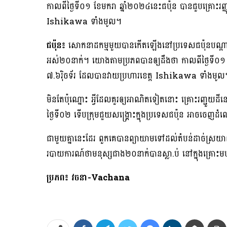
កាលពីថ្ងៃទី០១ ខែមករា ឆ្នាំ២០២៤នេះជប៉ុន បានជួបគ្រោះរញ្ញ
Ishikawa ទាំងមូល។
ជប៉ុន៖​
សោកនាដកម្មមួយបានកើតឡើងនៅប្រទេសជប៉ុនបណ្ដាលឲ្យ
អស់២០នាក់។ យោងតាមប្រភពបានឲ្យដឹងថា កាលពីថ្ងៃទី០១ ខែម
៧.៦រ៉ិចទ័រ ដែលបានវាយប្រហារខេត្ត Ishikawa ទាំងមូល
មិនតែប៉ុណ្នោះ អ្វីដែលគួរឲ្យអាណិតទៀតនោះ គ្រោះរញ្ជួយដី
ថ្ងៃទី០២ ទើបក្រុមជួយសង្គ្រោះក្នុងប្រទេសជប៉ុន អាចចេញដ
ជាមួយគ្នានេះដែរ ពួកគេបានព្យាយាមទៅដល់តំបន់ដាច់ស្រយ
របាយការណ៍ថាមនុស្សជាង២០នាក់បានស្លា.ប់ នៅក្នុងគ្រោះមហ
ប្រភព៖ វចនា-Vachana