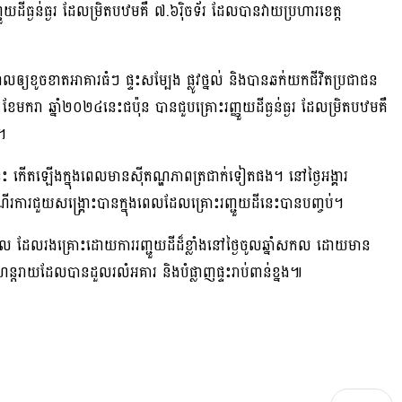
ួយដីធ្ងន់ធ្ងរ ដែលម្រិតបឋមគឺ ៧.៦រ៉ិចទ័រ ដែលបានវាយប្រហារខេត្ត
ខូចខាតអាគារធំៗ ផ្ទះសម្បែង ផ្លូវថ្នល់ និងបានឆក់យកជីវិតប្រជាជន
ករា ឆ្នាំ២០២៤នេះជប៉ុន បានជួបគ្រោះរញ្ញួយដីធ្ងន់ធ្ងរ ដែលម្រិតបឋមគឺ
។
នេះ កើតឡើងក្នុងពេលមានស៉ីតណ្ហភាពត្រជាក់ទៀតផង។ នៅថ្ងៃអង្គារ
ំណើរការជួយសង្គ្រោះបានក្នុងពេលដែលគ្រោះរញ្ជួយដីនេះបានបញ្ចប់។
ាល ដែលរងគ្រោះដោយការរញ្ជួយដីដ៏ខ្លាំងនៅថ្ងៃចូលឆ្នាំសកល ដោយមាន
ន្តរាយដែលបានដួលរលំអគារ និងបំផ្លាញផ្ទះរាប់ពាន់ខ្នង៕