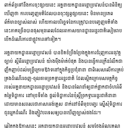
ពាក់ព័ន្ធទៅនឹងការចុះផ្សាយនេះ អគ្គនាយកដ្ឋានអន្តោប្រវេសន៍បានពិនិត្យ
ឃើញថា ការបញ្ចេញមតិដែលបានចុះផ្សព្វផ្សាយនេះ មិនមានប្រភព
ព័ត៌មានច្បាស់លាស់ ហើយកាលបរិច្ឆេទនៃការត្រូវបានបញ្ចេញមតិទាំង
នេះភាគច្រើនបានផុសមុនពេលដែលអាកាសយានដ្ឋានអន្តរជាតិសៀមរាប
បើកដំណើរការជាផ្លូវការទៅទៀត។
អគ្គនាយកដ្ឋានអន្តោប្រវេសន៍ បានខិតខំប្រឹងប្រែងក្នុងការជំរុញការអនុវត្ត
ច្បាប់ ស្ដីពីអន្តោប្រវេសន៍ យ៉ាងម៉ឺងម៉ាត់បំផុត និងបានធ្វើការក្រើនរំលឹកជា
ញឹកញាប់ដល់មន្ត្រីក្រោមឱវាទនៅក្នុងកិច្ចប្រជុំនានា ជាពិសេសលើការគ្រប់
គ្រងដំណើរចេញ-ចូលតាមច្រកទ្វារអន្តរជាតិ ដែលស្ថិតក្រោមសមត្ថកិច្ច
របស់អគ្គនាយកដ្ឋានអន្តោប្រវេសន៍ និងបានណែនាំឲ្យដាក់ផ្លាកជាចំហអំពី
តម្លៃទិដ្ឋាការ នៅមុខទីតាំង ផ្តល់ទិដ្ឋាការនៃប៉ុស្តិ៍ច្រកទ្វារអន្តរជាតិនានា
ដោយមានសរសេរជាភាសាអង់គ្លេស ដាក់នៅចំពីមុខបញ្ជរ ស្នើសុំទិដ្ឋាការ
ជូនអ្នកដំណើរ និងភ្ញៀវបរទេសឲ្យបានឃើញច្បាស់ផងដែរ។
ឆ្លៀតក្នុងឱកាសនេះ អគ្គនាយកដ្ឋានអន្តោប្រវេសន៍ សូមថ្លែងអំណរគុណ