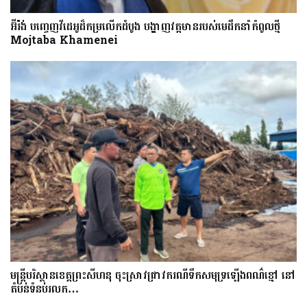
អ៊ីរ៉ង់ បញ្ចេញវីដេអូដ៏កម្រលើក​ដំបូង បង្ហាញ​វត្តមាន​​​របស់​​មេដឹកនាំកំពូលថ្មី
Mojtaba Khamenei
មន្រ្តីបរិស្ថានខេត្តព្រះសីហនុ ចុះស្រាវជ្រាវករណីទឹកសមុទ្រឡើងពណ៌ខ្មៅ នៅ
តំបន់ទំនប់រលក…