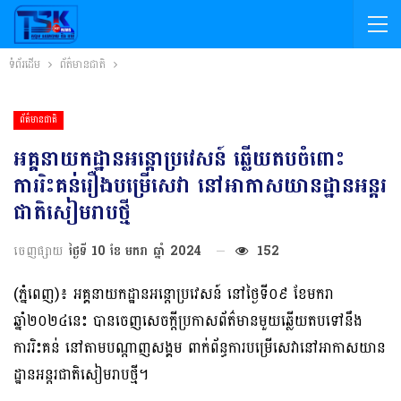
ទំព័រដើម
ព័ត៌មានជាតិ
ព័ត៌មានជាតិ
អគ្គនាយកដ្ឋានអន្ដោប្រវេសន៍ ឆ្លើយតបចំពោះ
ការរិះគន់រឿងបម្រើសេវា នៅអាកាសយានដ្ឋានអន្ដរ
ជាតិសៀមរាបថ្មី
ចេញផ្សាយ
ថ្ងៃទី 10 ខែ មករា ឆ្នាំ 2024
152
(ភ្នំពេញ)៖ អគ្គនាយកដ្ឋានអន្តោប្រវេសន៍ នៅថ្ងៃទី០៩ ខែមករា
ឆ្នាំ២០២៤នេះ បានចេញសេចក្ដីប្រកាសព័ត៌មានមួយឆ្លើយតបទៅនឹង
ការរិះគន់ នៅតាមបណ្ដាញសង្គម ពាក់ព័ន្ធការបម្រើសេវានៅអាកាសយាន
ដ្ឋានអន្ដរជាតិសៀមរាបថ្មី។