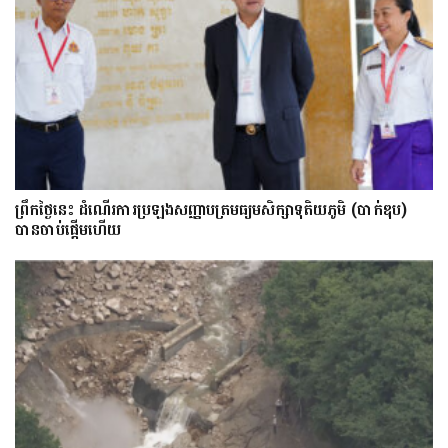
ព្រឹកថ្ងៃនេះ ដំណើរការប្រឡងសញ្ញាបត្រមធ្យមសិក្សាទុតិយភូមិ (បាក់ឌុប)
បានចាប់ផ្តើមហើយ