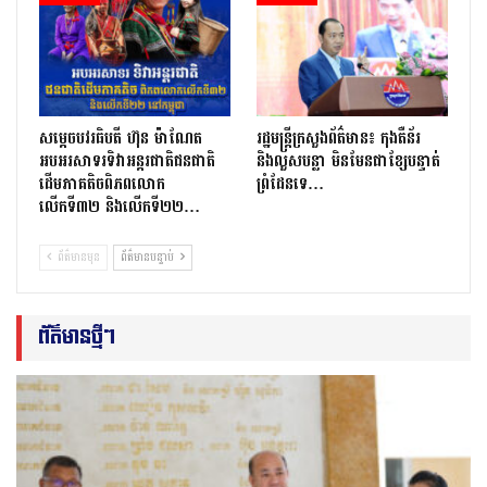
សម្តេចបវរធិបតី ហ៊ុន ម៉ាណែត
រដ្ឋមន្ត្រីក្រសួងព័ត៌មាន៖ កុងតឺន័រ
អបអរសាទរទិវាអន្តរជាតិជនជាតិ
និងលួសបន្លា មិនមែនជាខ្សែបន្ទាត់
ដើមភាគតិចពិភពលោក
ព្រំដែនទេ…
លើកទី៣២ និងលើកទី២២…
ព័ត៌មានមុន
ព័ត៌មានបន្ទាប់
ព័ត៌មានថ្មីៗ