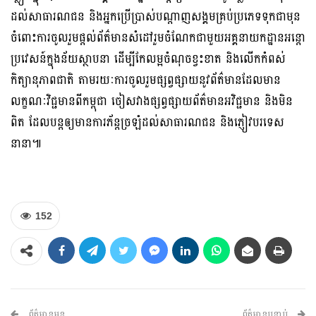
ដល់សាធារណជន និងអ្នកប្រើប្រាស់បណ្តាញសង្គមគ្រប់ប្រភេទទុកជាមុន
ចំពោះការចូលរួមផ្ដល់ព័ត៌មានសំដៅរួមចំណែកជាមួយអគ្គនាយកដ្ឋានអន្តោ
ប្រវេសន៍ក្នុងន័យស្ថាបនា ដើម្បីកែលម្អចំណុចខ្វះខាត និងលើកកំពស់
កិត្យានុភាពជាតិ តាមរយៈការចូលរួមផ្សព្វផ្សាយនូវព័ត៌មានដែលមាន
លក្ខណៈវិជ្ជមានពីកម្ពុជា ចៀសវាងផ្សព្វផ្សាយព័ត៌មានអវិជ្ជមាន និងមិន
ពិត ដែលបន្តឲ្យមានការភ័ន្តច្រឡំដល់សាធារណជន និងភ្ញៀវបរទេស
នានា៕
152
ព័ត៌មានមុន
ព័ត៌មានបន្ទាប់