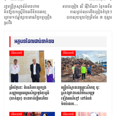
រដ្ឋមន្រ្តីក្រសួងព័ត៌មានហាម
តារាចម្រៀង លី អុីវ៉ាធីណា រំឭកអតីត
មិនឱ្យយកស្រ្តីនិងអនីតិជនអាយុ
កាលធ្លាប់ឈរជើងច្រៀងដំបូងៗ
ក្រោម១៨ឆ្នាំផ្សាយពាណិជ្ជកម្មគ្រឿង
បានលុយមួយថ្ងៃត្រឹមតែ ៣ ដុល្លារ
ស្រវឹង
អត្ថបទដែលជាប់ទាក់ទង
ព័ត៌មានជាតិ
ព័ត៌មានជាតិ
ព្រឹកថ្ងៃនេះ ដំណើរការប្រឡង
មន្រ្តីបរិស្ថានខេត្តព្រះសីហនុ ចុះ
សញ្ញាបត្រមធ្យមសិក្សាទុតិយភូមិ
ស្រាវជ្រាវករណីទឹកសមុទ្រ
(បាក់ឌុប) បានចាប់ផ្តើមហើយ
ឡើងពណ៌ខ្មៅ នៅតំបន់
ទំនប់រលក…
ព័ត៌មានជាតិ
ព័ត៌មានជាតិ