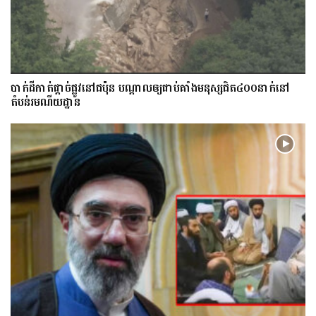
​បាក់​ដី​កាត់ផ្តាច់ផ្លូវ​​នៅជប៉ុន បណ្តាល​ឲ្យ​ជាប់​គាំង​​​មនុស្ស​ជិត​៤០០នាក់​នៅ
តំបន់រមណីយដ្ឋាន​