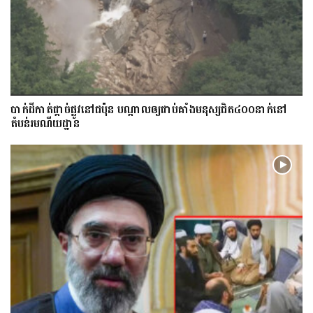
​បាក់​ដី​កាត់ផ្តាច់ផ្លូវ​​នៅជប៉ុន បណ្តាល​ឲ្យ​ជាប់​គាំង​​​មនុស្ស​ជិត​៤០០នាក់​នៅ
តំបន់រមណីយដ្ឋាន​