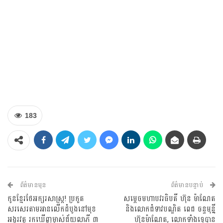
183
ព័ត៌មានមុន
ព័ត៌មានបន្ទាប់
កូនខ្មែរថែអក្សរសាស្ត្រ! ប្រកួត
សម្តេចមហាបវរធិបតី ហ៊ុន ម៉ាណែត
សរសេរតាមអានលើកដំបូងនៅមុខ
និងលោកជំទាវបណ្ឌិត ពេជ ចន្ទមុន្នី
អង្គរវត្ត រកឃើញម្ចាស់ជ័យលាភី ៣
ហ៊ុនម៉ាណែត, លោកទាំងទ្វេបាន