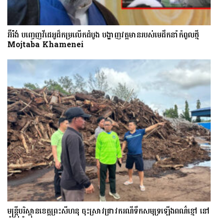
អ៊ីរ៉ង់ បញ្ចេញវីដេអូដ៏កម្រលើក​ដំបូង បង្ហាញ​វត្តមាន​​​របស់​​មេដឹកនាំកំពូលថ្មី
Mojtaba Khamenei
មន្រ្តីបរិស្ថានខេត្តព្រះសីហនុ ចុះស្រាវជ្រាវករណីទឹកសមុទ្រឡើងពណ៌ខ្មៅ នៅ