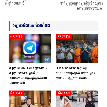
រូប ពូកែៗណាស់
ចាត់ឱ្យក្រុមគ្រូពេទ្យស្ម័គ្រចិត្តយុវជន
សម្តេតេជោ(TYDA)
អត្ថបទដែលជាប់ទាក់ទង
សិល្បៈកម្សាន្ត
សិល្បៈកម្សាន្ត
Apple ដក Telegram ពី
The Morning បន្ត
App Store មួយភ្លែត
បេសកកម្មមនុស្សធម៌ ឈរជាមួយ
ដោយសារមានអ្នកប្រើម្នាក់បំពាន
ប្រជាពលរដ្ឋក្នុងគ្រាលំបាក…
គោលការណ៍
សិល្បៈកម្សាន្ត
សិល្បៈកម្សាន្ត