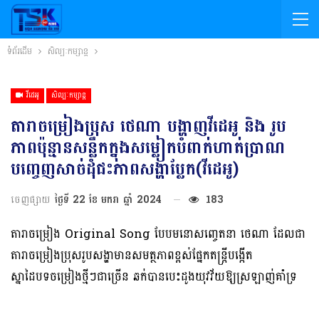
ទំព័រដើម
សិល្បៈកម្សាន្ត
វីដេអូ
សិល្បៈកម្សាន្ត
តារាចម្រៀងប្រុស ថេណា បង្ហាញវីដេអូ និង រូប
ភាពប៉ុន្មានសន្លឹកក្នុងសម្លៀកបំពាក់ហាត់ប្រាណ
បញ្ចេញសាច់ដុំជះភាពសង្ហាប្លែក(វីដេអូ)
ចេញផ្សាយ
ថ្ងៃទី 22 ខែ មករា ឆ្នាំ 2024
183
តារាចម្រៀង Original Song បែបមនោសញ្ចេតនា ថេណា ដែលជា
តារាចម្រៀងប្រុសរូបសង្ហាមានសមត្ថភាពខ្ពស់ផ្នែកតន្រ្តីបង្កើត
ស្នាដៃបទចម្រៀងថ្មីៗជាច្រើន ឆក់បានបេះដូងយុវវ័យឱ្យស្រឡាញ់គាំទ្រ