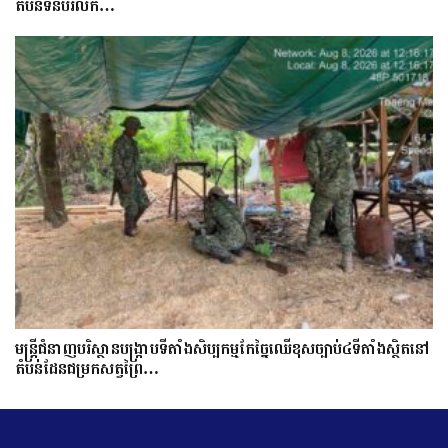
តំបន់ទំនប់រលក…
មន្ត្រីជំនាញបរិស្ថានបង្រ្កាបទីតាំងសិប្បកម្មកែច្នៃឈើខុសច្បាប់៤ទីតាំងស្ថិតនៅ
តំបន់ដែនជម្រកសត្វព្រៃ…