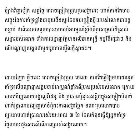
ម៉្យាងវិញទៀត សព្វថ្ងៃ តារាចម្រៀងប្រុសរូបសង្ហានេះ ហាក់កាន់តែមាន
សន្ទុះនៃការគាំទ្រខ្លាំងជាមួយនឹងស្នាដៃបទចម្រៀងថ្មីៗរបស់លោកជាបន្ត
បន្ទាប់ ជាពិសេសទទួលបានការចាប់អារម្មណ៍ខ្លាំងពីរូបសម្រស់ដ៏ស្រស់
សង្ហារបស់លោក ទាំងការបង្ហាញវត្តមានលើឆាកតន្រ្តី កម្មវិធីផ្សេងៗ និង
លើបណ្ដាញសង្គមជាមួយរូបភាពស្ទីលថ្មីស្អាតៗ។
ដោយឡែក ថ្មីៗនេះ តារាចម្រៀងប្រុស ថេណា កាន់តែធ្វើឱ្យមហាជនអ្នក
គាំទ្រលើបណ្ដាញសង្គមចាប់អារម្មណ៍ខ្លាំងពីរូបសម្រស់របស់លោក ក្រោយ
បានឃើញលោកបង្ហាញវីដេអូ និង រូបភាពប៉ុន្មានសន្លឹកក្នុងសម្លៀកបំពាក់
ហាត់ប្រាណបញ្ចេញសាច់ដុំជះភាពសង្ហាប្លែក ខណៈរូបលោកបាន
ព្យាយាមហាត់ប្រាណអស់រយៈពេល ៣ ខែ ដែលកំពុងធ្វើឱ្យអ្នកគាំទ្រ
រំជួលបេះដូងសរសើរពីភាពស្រស់សង្ហាលោក៕