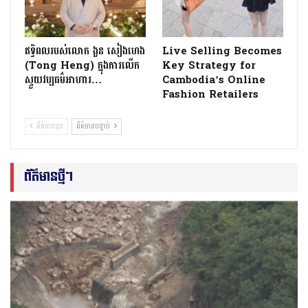
ឥទ្ធិពលរបស់លោក ងួន សៀងហេង
Live Selling Becomes
(Tong Heng) ក្នុងការលើក
Key Strategy for
ស្ទួយវប្បធម៌អាហារ…
Cambodia’s Online
Fashion Retailers
ព័ត៌មានមុន
ព័ត៌មានបន្ទាប់
ព័ត៌មានថ្មីៗ