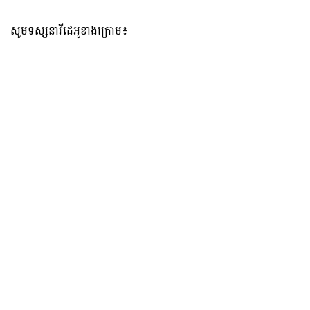
សូមទស្សនាវីដេអូខាងក្រោម៖