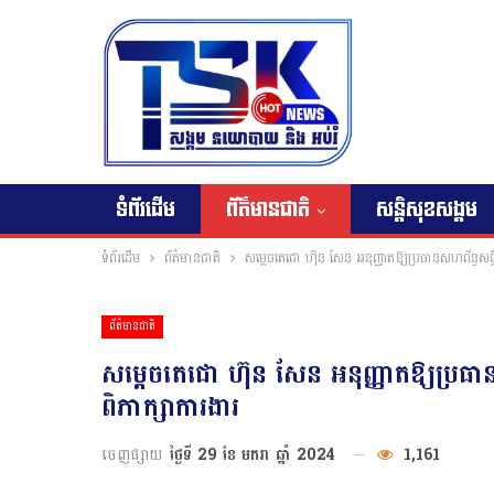
ទំព័រដើម
ព័ត៌មានជាតិ
សន្តិសុខសង្គម
ទំព័រដើម
ព័ត៌មានជាតិ
សម្តេចតេជោ ហ៊ុន សែន អនុញ្ញាតឱ្យប្រធានសហព័ន្ធស
ព័ត៌មានជាតិ
សម្តេចតេជោ ហ៊ុន សែន អនុញ្ញាតឱ្យប្រធ
ពិភាក្សាការងារ
ចេញផ្សាយ
ថ្ងៃទី 29 ខែ មករា ឆ្នាំ 2024
1,161