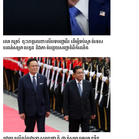
លោក​ត្រាំ ចុះហត្ថលេខាលើបទបញ្ជាពីរ ដើម្បីទប់ស្កាត់ទេស​
ចរណ៍សម្រាលកូន និងកាត់បន្ថយសញ្ជាតិពីកំណើត
អង្គការលើកលែងទោសអន្តរជាតិ ដាក់សម្ពាធឲ្យអានុទីន