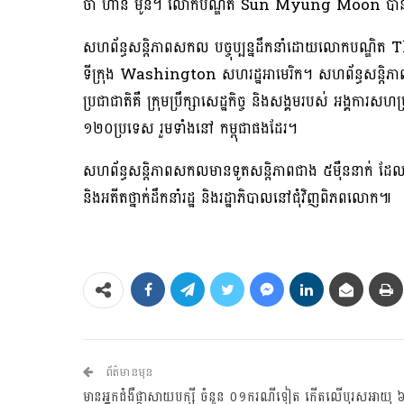
ចា ហាន់ មូន។ លោកបណ្ឌិត Sun Myung Moon បាន
សហព័ន្ធសន្តិភាពសកល បច្ចុប្បន្នដឹកនាំដោយលោកបណ្ឌ
ទីក្រុង Washington សហរដ្ឋអាមេរិក។ សហព័ន្ធសន្តិភា
ប្រជាជាតិគឺ ក្រុមប្រឹក្សាសេដ្ឋកិច្ច និងសង្គមរបស់ អង្
១២០ប្រទេស រួមទាំងនៅ កម្ពុជាផងដែរ។
សហព័ន្ធសន្តិភាពសកលមានទូតសន្តិភាពជាង ៥ម៉ឺននាក់ ដែលជាឯក
និងអតីតថ្នាក់ដឹកនាំរដ្ឋ និងរដ្ឋាភិបាលនៅជុំវិញពិភពលោក៕
ព័ត៌មានមុន
មានអ្នកជំងឺផ្តាសាយបក្សី ចំនួន ០១ករណីទៀត កើតលើបុរសអាយុ ៦៩