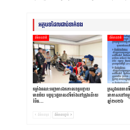
អត្ថបទដែលជាប់ទាក់ទង
ព័ត៌មានជាតិ
ព័ត៌មានជាតិ
កម្លាំងគណ:បញ្ជាការឯកភាពខេត្តបន្ទាយ
ក្រសួងធនធានទឹ
មានជ័យ បន្តចុះរដ្ឋបាល៥ទីតាំងនៅក្រុងប៉ោយ
អាកាសនៅកម្ពុ
ប៉ែត…
ឆ្នាំ២០២៦
ព័ត៌មានមុន
ព័ត៌មានបន្ទាប់