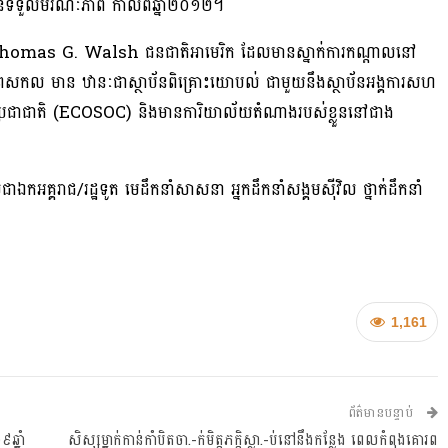
ទទួលមរណៈភាព កាលពីឆ្នាំ២០១២។
ិត Thomas G. Walsh ជនជាតិអាមេរិក ដែលមានស្នាក់ការកណ្តាលនៅ
ពសកល មាន ឋានៈជាស្ថាប័នពិគ្រោះយោបល់ ជាមួយនឹងស្ថាប័នអង្គការសហ
គការសហប្រជាជាតិ (ECOSOC) និងមានការិយាល័យតំណាងរបស់ខ្លួននៅជាង
អគ្គរាជ/រដ្ឋទូត មេដឹកនាំសាសនា អ្នកដឹកនាំសង្គមស៊ីវិល ថ្នាក់ដឹកនាំ
1,161
ព័ត៌មានបន្ទាប់
ឆ្នាំ
សិស្សម្នាក់កាន់កាំបិតចា.-ក់មិត្តភក្តិស្លា.-ប់នៅនឹងកន្លែង ពេលកំពុងគោរព