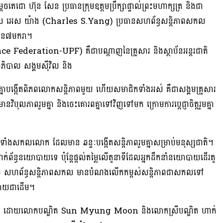
េចតេជោ ហ៊ុន សែន ប្រធានក្រុមឧត្តមប្រឹក្សាផ្ទាល់ព្រះមហាក្សត្រ និងជា
 ឆាល អេស យ៉ាង (Charles S.Yang) ប្រធានសហព័ន្ធសន្តិភាពសកល
មាន៧មករា។
e Federation-UPF) គឺជាបណ្តាញនៃគ្រួសារ និងស្ថាប័នអន្តរជាតិ
ភិបាល សង្គមស៊ីវិល និង
មគ្នាបង្កើតពិភពលោកសន្តិភាពមួយ ហើយសមាជិកទាំងអស់ គឺជាសង្គមគ្រួសារ
បុលភាពរួមគ្នា និងចេះគោរពគ្នាទៅវិញទៅមក ក្រោមការប្តេជ្ញាចិត្តរួមគ្នា
ូទាំងសកលលោក ដែលមាន ឆន្ទៈបង្កើតសន្តិភាពរួមគ្នាសម្រាប់មនុស្សជាតិ។
្ធនយោបាយទេ ប៉ុន្តែផ្តល់តម្លៃលើតួនាទីដែលអ្នកដឹកនាំនយោបាយដើរតួ
្តរជាតិ។ សហព័ន្ធសន្តិភាពសកល មានបំណងលើកកម្ពស់សន្តិភាពជាសកលទៅ
បាយជាដើម។
ំ២០០៥ ដោយលោកបណ្ឌិត Sun Myung Moon និងលោកស្រីបណ្ឌិត ហាក់