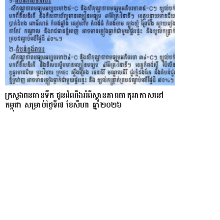
ក្រសួងធនធានទឹក ជូនដំណឹងអំពីស្ថានភាពធាតុអាកាសនៅ
កម្ពុជា សម្រាប់ថ្ងៃទី៧ ខែសីហា ឆ្នាំ២០២៦