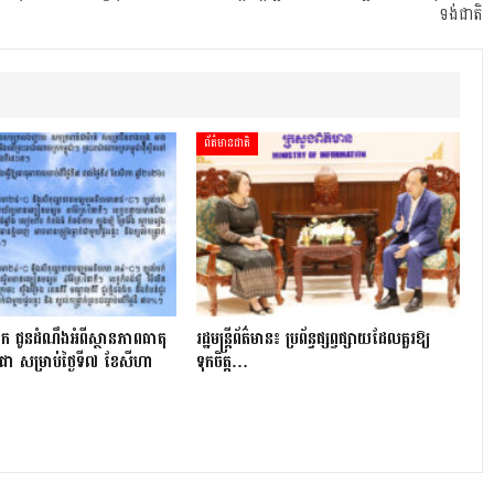
ទង់ជាតិ
ព័ត៌មានជាតិ
ក ជូនដំណឹងអំពីស្ថានភាពធាតុ
រដ្ឋមន្ត្រីព័ត៌មាន៖ ប្រព័ន្ធផ្សព្វផ្សាយដែលគួរឱ្យ
ជា សម្រាប់ថ្ងៃទី៧ ខែសីហា
ទុកចិត្ត…