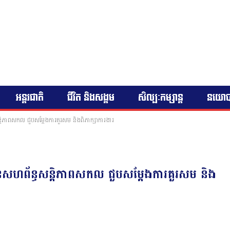
អន្តរជាតិ
ជីវិត និងសង្គម
សិល្បៈកម្សាន្ត
នយោ
ន្តិភាពសកល ជួបសម្តែងការគួរសម និងពិភាក្សាការងារ
ានសហព័ន្ធសន្តិភាពសកល ជួបសម្តែងការគួរសម និង