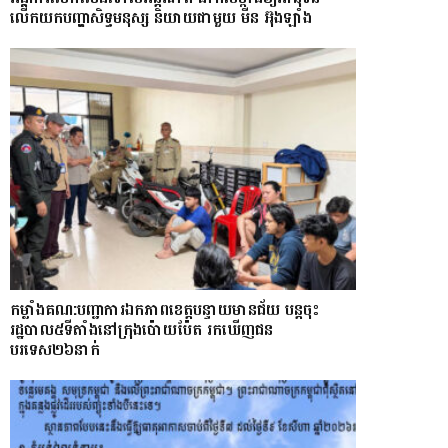
លើកយកបញ្ហាសិទ្ធមនុស្ស និយាយជាមួយ មីន អ៊ុងឡាំង
កម្លាំងគណ:បញ្ជាការឯកភាពខេត្តបន្ទាយមានជ័យ បន្តចុះ
រដ្ឋបាល៥ទីតាំងនៅក្រុងប៉ោយប៉ែត រកឃើញជន
បរទេស២៦នាក់