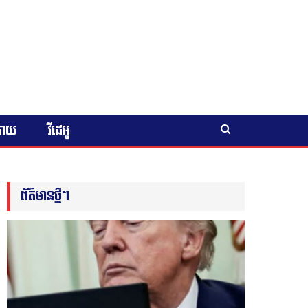
បាយ
វីដេអូ
ព័ត៌មានថ្មីៗ