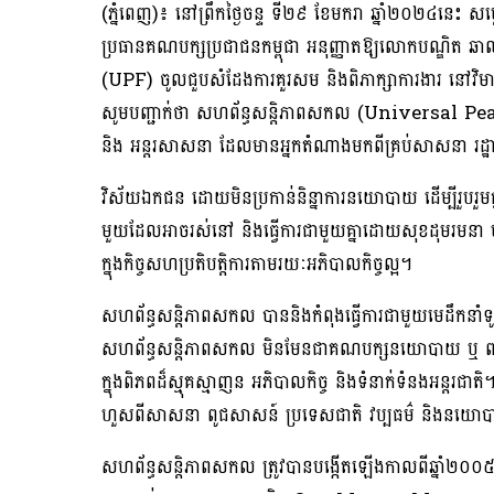
(ភ្នំពេញ)៖ នៅព្រឹកថ្ងៃចន្ទ ទី២៩ ខែមករា ឆ្នាំ២០២៤នេះ សម្ដ
ប្រធានគណបក្សប្រជាជនកម្ពុជា អនុញ្ញាតឱ្យលោកបណ្ឌិត
(UPF) ចូលជួបសំដែងការគួរសម និងពិភាក្សាការងារ នៅវិ
សូមបញ្ជាក់ថា សហព័ន្ធសន្តិភាពសកល (Universal Peac
និង អន្តរសាសនា ដែលមានអ្នកតំណាងមកពីគ្រប់សាសនា រដ្ឋា
វិស័យឯកជន ដោយមិនប្រកាន់និន្នាការនយោបាយ ដើម្បីរួបរួ
មួយដែលអាចរស់នៅ និងធ្វើការជាមួយគ្នាដោយសុខដុមរមនា មានវិ
ក្នុងកិច្ចសហប្រតិបត្តិការតាមរយៈអភិបាលកិច្ចល្អ។
សហព័ន្ធសន្តិភាពសកល បាននិងកំពុងធ្វើការជាមួយមេដឹកនាំទ
សហព័ន្ធសន្តិភាពសកល មិនមែនជាគណបក្សនយោបាយ ឬ ពាក់ព័ន
ក្នុងពិភពដ៏ស្មុគស្មាញន អភិបាលកិច្ច និងទំនាក់ទំនងអន
ហួសពីសាសនា ពូជសាសន៍ ប្រទេសជាតិ វប្បធម៌ និងនយោ
សហព័ន្ធសន្តិភាពសកល ត្រូវបានបង្កើតឡើងកាលពីឆ្នា