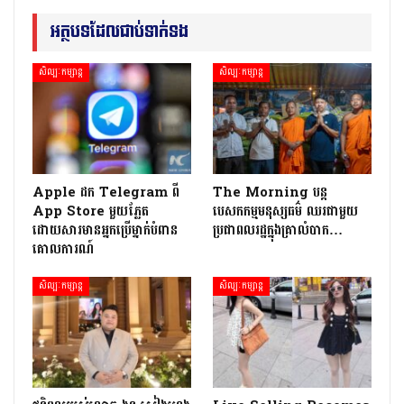
អត្ថបទដែលជាប់ទាក់ទង
សិល្បៈកម្សាន្ត
សិល្បៈកម្សាន្ត
Apple ដក Telegram ពី
The Morning បន្ត
App Store មួយភ្លែត
បេសកកម្មមនុស្សធម៌ ឈរជាមួយ
ដោយសារមានអ្នកប្រើម្នាក់បំពាន
ប្រជាពលរដ្ឋក្នុងគ្រាលំបាក…
គោលការណ៍
សិល្បៈកម្សាន្ត
សិល្បៈកម្សាន្ត