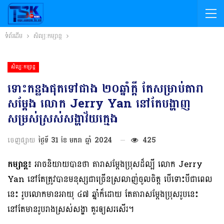
ទំព័រដើម
សិល្បៈកម្សាន្ត
សិល្បៈកម្សាន្ត
ទោះកន្លងផុតទៅជាង ២០ឆ្នាំក្ដី តែសម្រាប់តារា
សម្ដែង លោក Jerry Yan នៅតែបង្ហាញ
សម្រស់ស្រស់សង្ហាវ័យក្មេង
ចេញផ្សាយ
ថ្ងៃទី 31 ខែ មករា ឆ្នាំ 2024
425
កម្សាន្ត៖
អាចនិយាយបានថា តារាសម្ដែងប្រុសដ៏ល្បី លោក Jerry
Yan នៅតែត្រូវបានមនុស្សជាច្រើនស្រលាញ់ចូលចិត្ត បើទោះបីជាពេល
នេះ រូបលោកមានអាយុ ៤៧ ឆ្នាំក៏ដោយ តែតារាសម្ដែងប្រុសរូបនេះ
នៅតែមានរូបរាងស្រស់សង្ហា គួរឲ្យសរសើរ។