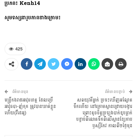
ប្រភព៖ Kenh14
សូមទស្សនារូបភាពខាងក្រោម៖
425
ព័ត៌មានមុន
ព័ត៌មានបន្ទាប់
មន្រ្តីកងរាជអាវុធហត្ថ ដែលប្រើ
សពយុវតីម្នាក់ ប្រទះឃើញអណ្ដែត
អាវុធបា-ញ់កុក ត្រូវបានឃាត់ខ្លួន
ទឹកហើយ នៅក្រោមស្ពានជ្រោយចង្វារ
ហើយ(វីដេអូ)
ព្រោះតូចចិត្តប្រឡងបាក់ឌុបធ្លាក់
បន្ទាប់ពីលោតទឹកពីលើស្ពានខ្សែកាប
ឫស្សីកែវ កាលពី២ថ្ងៃមុន