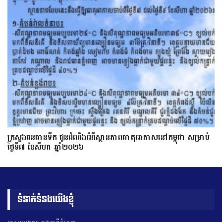
ក្រសួងធនធានទឹក ជូនដំណឹងអំពីស្ថានភាពធាតុអាកាសនៅកម្ពុជា សម្រាប់
ថ្ងៃទី៧ ខែសីហា ឆ្នាំ២០២៦
ទំនាក់ទំនងយើងខ្ញុំ