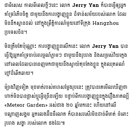
ជាពិសេស កាលពីពេលថ្មីៗនេះ លោក
Jerry Yan
ក៏បានធ្វើឲ្យអ្នក
គាំទ្ររំភើបចិត្ត ជាមួយនឹងការបង្ហាញខ្លួន ដ៏ទាន់សម័យរបស់លោក ដែល
មិននឹកស្មានដល់ នៅក្នុងព្រឹត្តិការណ៍មួយនៅទីក្រុង Hangzhou
ប្រទេសចិន។
មិនត្រឹមតែប៉ុណ្ណោះ ការបង្ហាញខ្លួនលើកនេះ លោក
Jerry Yan
បាន
ធ្វើឱ្យអ្នកគាំទ្រចាប់អារម្មណ៍ភ្លាមៗ ជាមួយនឹងរូបរាង និងសម្រស់វ័យក្មេង
នៅពេលដែលបានចេញមកជាមួយនឹងស្ទាយ៍តុបតែងខ្លួន ក្នុងឈុតពណ៌
ខ្មៅដ៏ឆើតឆាយ។
ម៉្យាងវិញទៀត មុខមាត់​របស់​តារា​សម្ដែងរូបនេះ ត្រូវបានគេមើលឃើញថា
ហាក់មិន​បាន​ផ្លាស់​ប្ដូរ​អ្វី​ច្រើន​ឡើយ ​បន្ទាប់​ពីការបង្ហាញខ្លួនក្នុងរឿងភាគល្បី
«Meteor Garden» អស់ជាង ២០ ឆ្នាំមកនេះ​ ហើយនៅលើ
បណ្ដាញសង្គម អ្នកលេងអ៊ីនធឺណេត ក៏បានសរសើរមិនដាច់ពីមាត់ ចំពោះ
រូបរាង សង្ហា របស់លោក ផងដែរ៕