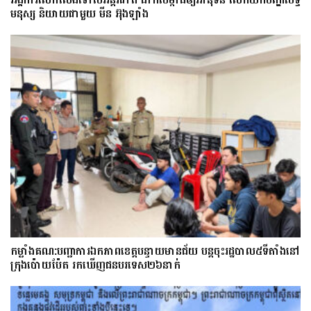
មនុស្ស និយាយជាមួយ មីន អ៊ុងឡាំង
កម្លាំងគណ:បញ្ជាការឯកភាពខេត្តបន្ទាយមានជ័យ បន្តចុះរដ្ឋបាល៥ទីតាំងនៅ
ក្រុងប៉ោយប៉ែត រកឃើញជនបរទេស២៦នាក់