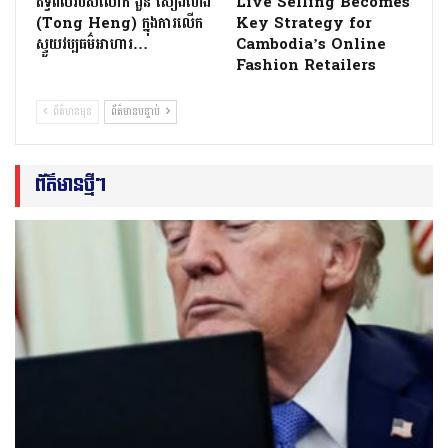
ឥទ្ធិពលរបស់លោក ងួន សៀងហេង
Live Selling Becomes
(Tong Heng) ក្នុងការលើក
Key Strategy for
ស្ទួយវប្បធម៌អាហារ…
Cambodia’s Online
Fashion Retailers
ព័ត៌មានមុន
ព័ត៌មានបន្ទាប់
ព័ត៌មានថ្មីៗ