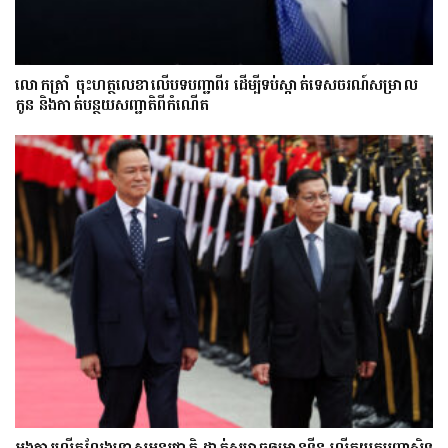
លោក​ត្រាំ ចុះហត្ថលេខាលើបទបញ្ជាពីរ ដើម្បីទប់ស្កាត់ទេស​ចរណ៍សម្រាល
កូន និងកាត់បន្ថយសញ្ជាតិពីកំណើត
អង្គការលើកលែងទោសអន្តរជាតិ ដាក់សម្ពាធឲ្យអានុទីន លើកយកបញ្ហាសិទ្ធ