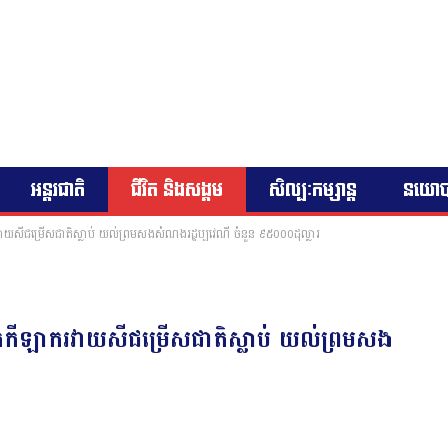
អន្តរជាតិ
ជីវិត និងសង្គម
សិល្បៈកម្សាន្ត
នយោ
វាយសីជម្រើសជាតិស្លាប់ យល់ព្រមសងសំណងរដ្ឋប្បវេណី ចំនួន ៩៥០០០ដុល្លារ
ុកកីឡាករវាយសីជម្រើសជាតិស្លាប់ យល់ព្រមសង