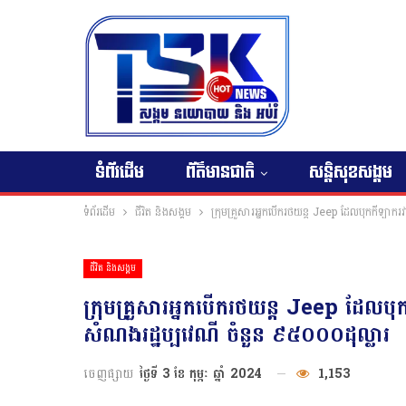
ទំព័រដើម
ព័ត៌មានជាតិ
សន្តិសុខសង្គម
ទំព័រដើម
ជីវិត និងសង្គម
ក្រុមគ្រួសារអ្នកបើករថយន្ត Jeep ដែលបុកកីឡាករ
ជីវិត និងសង្គម
ក្រុមគ្រួសារអ្នកបើករថយន្ត Jeep ដែលប
សំណងរដ្ឋប្បវេណី ចំនួន ៩៥០០០ដុល្លារ
ចេញផ្សាយ
ថ្ងៃទី 3 ខែ កុម្ភៈ ឆ្នាំ 2024
1,153