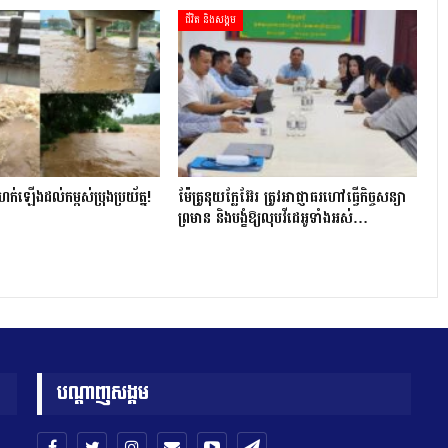
ជីវិត និងសង្គម
ហក់ឡើងដល់កម្ពស់ប្រុងប្រយ័ត្ន!
ម៉ែគ្រូនុយក្លែអ៊ែរ ត្រូវអាជ្ញាធរហៅធ្វើកិច្ចសន្យា
ព្រមាន និងបង្ខំឱ្យលុបវីដេអូទាំងអស់…
បណ្តាញសង្គម