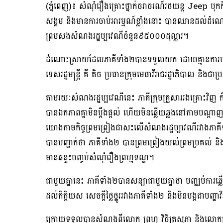
(ភ្នំពេញ)៖ សំណុំរឿងគ្រោះថ្នាក់ចរាចរណ៍រថយន្ត Jeep បុ
សង្គម និងមានការចាប់អារម្មណ៍ខ្លាំងនោះ បានឈានដល់ដំណ
ព្រមសងសំណងរដ្ឋប្បវេណីចំនួន៩៥០០០ដុល្លារ។
ដំណោះស្រាយដែលភាគីទាំង២បានទទួលយក ដោយគ្មានការបង្ខិ
ទេសរដ្ឋមន្រ្តី គី តិច ប្រធានក្រុមមេធាវីរាជរដ្ឋាភិបាល និង
តាមរយៈសំណងរដ្ឋប្បវេណីនេះ ភាគីក្រុមគ្រួសាររងគ្រោះវិ
បានឯកភាពគ្នាមិនប្តឹងផ្តល់ ហើយមិនឆ្លើយឆ្លងនៅតាមបណ្
យោងតាមកិច្ចព្រមព្រៀងជាសះលើសំណងរដ្ឋប្បវេណីរវាងភាគីទ
បានបញ្ជាក់ថា ភាគីទាំង២ បានព្រមព្រៀងយល់ព្រមប្រគល់ និង
មានឆន្ទះបញ្ចប់សំណុំរឿងព្រហ្មទណ្ឌ។
ជាមួយគ្នានេះ ភាគីទាំង២បានសន្យាជាមួយគ្នាថា បញ្ឈប់ការ
ដល់កិត្តិយស សេចក្តីថ្លៃថ្នូររវាងភាគីទាំង២ និងមិនបង្ក
ក្រោយទទួលបានសំណងពីលោក ព្រហ្ម វិចិត្រសុភា និងលោកស