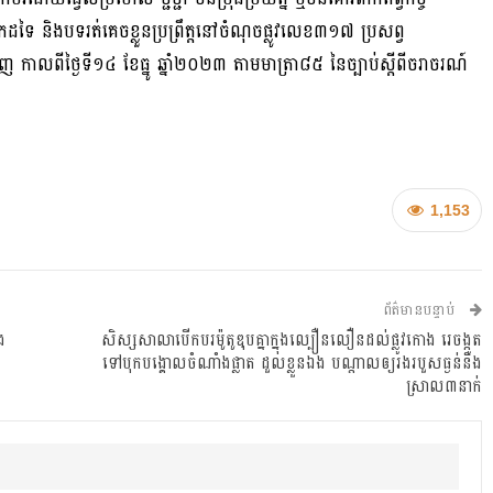
អ្នកដទៃ និងបទរត់គេចខ្លួនប្រព្រឹត្តនៅចំណុចផ្លូវលេខ៣១៧ ប្រសព្វ
 កាលពីថ្ងៃទី១៤ ខែធ្នូ ឆ្នាំ២០២៣ តាមមាត្រា៨៥ នៃច្បាប់ស្តីពីចរាចរណ៍
1,153
ព័ត៌មានបន្ទាប់
ង
សិស្សសាលាបើកបរម៉ូតូឌុបគ្នាក្នុងល្បឿនលឿនដល់ផ្លូវកោង រេចង្កូត
ទៅបុកបង្គោលចំណាំងផ្លាត ដួលខ្លួនឯង បណ្តាលឲ្យរងរបួសធ្ងន់និង
ស្រាល៣នាក់