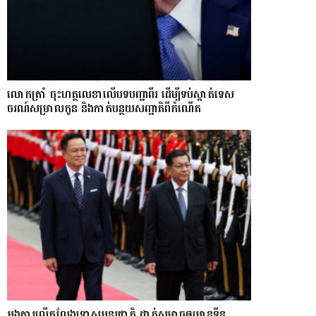
លោក​ត្រាំ ចុះហត្ថលេខាលើបទបញ្ជាពីរ ដើម្បីទប់ស្កាត់ទេស​
ចរណ៍សម្រាលកូន និងកាត់បន្ថយសញ្ជាតិពីកំណើត
អង្គការលើកលែងទោសអន្តរជាតិ ដាក់សម្ពាធឲ្យអានុទីន