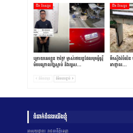
ជីវិត និងសង្គម
ជីវិត និងសង្គម
ក្រោយ​គេចខ្លួន ២​ថ្ងៃ​! ម្ចាស់​រថយន្ត​ដែល​បុក​ម៉ូតូ​រ៉ឺ​
ទឹកស្ទឹងប៉ៃលិន 
ម៉ក​បណ្តាល​ឱ្យ​ស្លាប់ និង​របួស…
អាជ្ញាធរ…
ព័ត៌មានមុន
ព័ត៌មានបន្ទាប់
ទំនាក់ទំនងយើងខ្ញុំ
អាសយដ្ឋាន៖ រាជធានីភ្នំពេញ