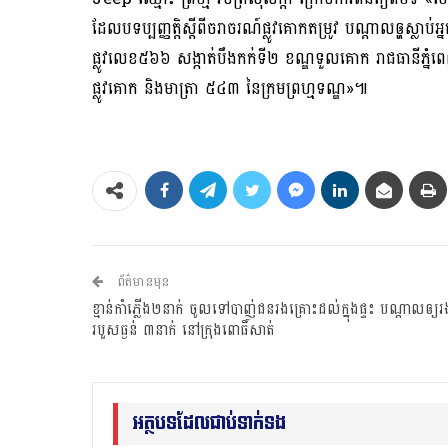
ដែលបទប្បញ្ញត្តិស្តីពីចរាចរណ៍ផ្លូវគោកតម្រូវ បណ្តាលឲ្ហស្លាប់
ផ្លូវលេខ៥៦៦ សង្កាត់បឹងកក់ទី២ ខណ្ឌទួលគោក រាជធានីភ្នំពេញ
ផ្លូវគោក និងមាត្រា ៥៤៣ នៃក្រមព្រហ្មទណ្ឌ»៕
ព័ត៌មានមុន
ខ្មាន់កាំភ្លើង២នាក់ ចូលទៅបាញ់ជនរងគ្រោះដល់ក្នុងផ្ទះ បណ្តាលឲ្យរ
របួសធ្ងន់ ៣នាក់ នៅក្រុងពោធិ៍សាត់
អត្ថបទដែលជាប់ទាក់ទង