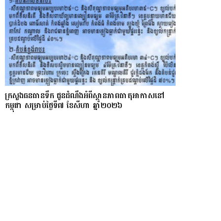
ក្រសួងធនធានទឹក ជូនដំណឹងអំពីស្ថានភាពធាតុអាកាសនៅ
កម្ពុជា សម្រាប់ថ្ងៃទី៧ ខែសីហា ឆ្នាំ២០២៦