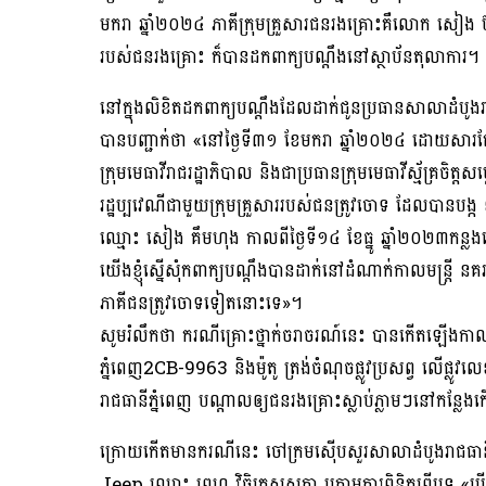
មករា ឆ្នាំ២០២៤ ភាគីក្រុមគ្រួសារជនរងគ្រោះគឺលោក សៀ
របស់ជនរងគ្រោះ ក៏បានដកពាក្យបណ្តឹងនៅស្ថាប័នតុលាការ។
នៅក្នុងលិខិតដកពាក្យបណ្តឹងដែលដាក់ជូនប្រធានសាលាដំប
បានបញ្ជាក់ថា «នៅថ្ងៃទី៣១ ខែមករា ឆ្នាំ២០២៤ ដោយសារតែមានក
ក្រុមមេធាវីរាជរដ្ឋាភិបាល និងជាប្រធានក្រុមមេធាវីស្ម័គ្
រដ្ឋប្បវេណីជាមួយក្រុមគ្រួសាររបស់ជនត្រូវចោទ ដែលបានបង្ក 
ឈ្មោះ សៀង គឹមហុង កាលពីថ្ងៃទី១៤ ខែធ្នូ ឆ្នាំ២០២៣កន្
យើងខ្ញុំស្នើសុំកពាក្យបណ្តឹងបានដាក់នៅដំណាក់កាលមន្ត្រី នគ
ភាគីជនត្រូវចោទទៀតនោះទេ»។
សូមរំលឹកថា ករណីគ្រោះថ្នាក់ចរាចរណ៍នេះ បានកើតឡើងកាលពី
ភ្នំពេញ2CB-9963 និងម៉ូតូ ត្រង់ចំណុចផ្លូវប្រសព្វ លើផ្ល
រាជធានីភ្នំពេញ បណ្ដាលឲ្យជនរងគ្រោះស្លាប់ភ្លាមៗនៅកន្លែ
ក្រោយកើតមានករណីនេះ ចៅក្រមស៉ើបសួរសាលាដំបូងរាជធានីភ្ន
Jeep ឈ្មោះ ព្រហ្ម វិចិត្រសុសក្ដា ក្រោមការពិនិត្យពីបទ «បើ