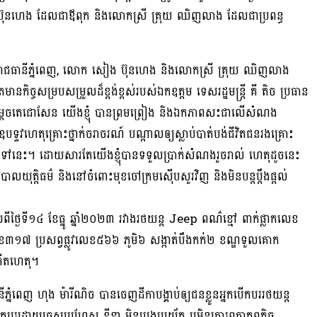
ង ប៊ុនហេង ដែលជាឪពុក និងលោកស្រី គ្រុយ ឈិញលាង ដែលជាប្រពន្ធ
ូងរាជធានីភ្នំពេញ, លោក សៀង ប៊ុនហេង និងលោកស្រី គ្រុយ ឈិញលាង
ិច្ចសម្របសម្រួលដ៏ខ្ពង់ខ្ពស់របស់ឯកឧត្តម ទេសរដ្ឋមន្រ្តី គី តិច ប្រធាន
រចិត្តសម្តេចតេជោសែន យើងខ្ញុំ បានព្រមព្រៀង និងឯកភាពសះជាលើសំណង
ឧបទ្ទវហេតុគ្រោះថ្នាក់ចរាចរណ៍ បណ្តាលឲ្យស្លាប់បាត់បង់ជីវិតជនរងគ្រោះ
លងទៅនេះ។ ដោយសារតែយើងខ្ញុំបានទទួលប្រាក់សំណងរួចរាល់ ហេតុដូចនេះ
របាលយុត្តិធម៌ និងនៅចំពោះមុខចៅក្រមស៊ើបសួរវិញ និងមិនបន្តប្តឹងផ្តល់
ថ្ងៃទី១៤ ខែធ្នូ ឆ្នាំ២០២៣ រវាងរថយន្ត Jeep ពណ៌ខ្មៅ ពាក់ផ្លាកលេខ
ូវលេខ៣១៧ ប្រសព្វផ្លូវលេខ៥៦៦ ភូមិ៦ សង្កាត់បឹងកក់២ ខណ្ឌទួលគោក
ងកើតហេតុ។
ំពេញ ហុង ម៉ារីណិច បានចេញដីកាបង្គាប់ឲ្យជនខ្លួនអ្នកបើកបររថយន្ដ
កបរដោយធ្វេសប្រហែស ខ្ជីខ្ជា មិនប្រុងប្រយ័ត្ន ឬមិនគោរពកាតព្វកិច្ច