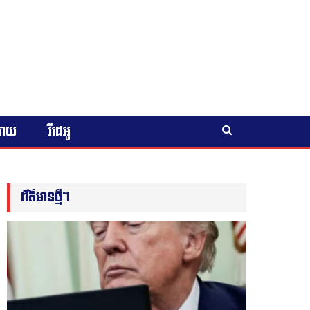
បាយ
វីដេអូ
ព័ត៌មានថ្មីៗ