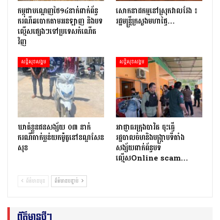
កម្ពុជាបណ្ដេញថៃ១៤នាក់ពាក់ព័ន្ធ
សោកនាដកម្ម​នៅ​ស្រុក​វាល​វែង ៖
ករណីឆបោកតាមអនឡាញ និងបទ
រដ្ឋមន្ត្រី​ក្រសួងមហាផ្ទៃ…
ល្មើសផ្សេងៗទៅប្រទេសកំណើត
វិញ
សន្តិសុខសង្គម
សន្តិសុខសង្គម
ឃាត់ខ្លួនជនសង្ស័យ ០៣ នាក់
អាជ្ញាធរក្រុងបាវិត ចុះធើ្វ
ករណីធាក់ប្លន់យកម៉ូតូនៅខណ្ឌសែន
រដ្ឋបាលចំហនិងបង្ក្រាបទីតាំង
សុខ
សង្ស័យពាក់ព័ន្ធបទ
ល្មើសOnline scam…
ព័ត៌មានមុន
ព័ត៌មានបន្ទាប់
ព័ត៌មានថ្មីៗ