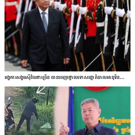
អង្គការសង្គមស៊ីវិលជាច្រើន បានចេញថ្កោលទោសរដ្ឋាភិបាលអានុទីន…