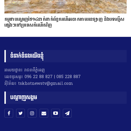
កម្ពុជាបណ្ដេញថៃ១៤នាក់ពាក់ព័ន្ធករណីឆបោកតាមអនឡាញ និងបទល្មើស
ផ្សេងៗទៅប្រទេសកំណើតវិញ
ទំនាក់ទំនងយើងខ្ញុំ
អាសយដ្ឋាន៖ រាជធានីភ្នំពេញ
លេខទូរសព្ទ៖ 096 22 88 827 | 085 228 887
អុីម៉ែល៖ tskhotnewstv@gmail.com
បណ្តាញសង្គម