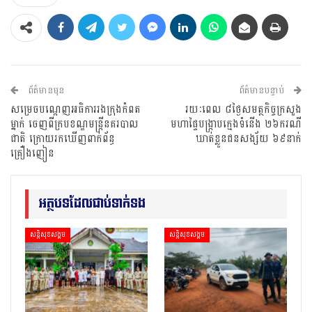
ព័ត៌មានមុន
ព័ត៌មានបន្ទាប់
សម្រេចបណ្ដេញអធិការរងក្រុងកំពត
រយៈពេល ៨ថ្ងៃសមត្ថកិច្ចក្រសួង
ម្នាក់ ចេញពីក្របខណ្ឌមន្ដ្រីនគរបាល
មហាផ្ទៃបង្ក្រាបក្មេងទំនើង ២៦ករណី
ជាតិ ក្រោយរកឃើញពាក់ព័ន្ធ
ឃាត់ខ្លួនជនសង្ស័យ ៦៩នាក់
គ្រឿងញៀន
អត្ថបទដែលជាប់ទាក់ទង
សន្តិសុខសង្គម
សន្តិសុខសង្គម