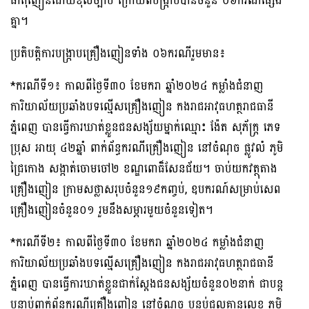
ធាតុញៀនដោយខុសច្បាប់ ក្រោយពីបង្ក្រាបបានចំនួន ០៦ករណីផ្សេង
គ្នា។
ប្រតិបត្តិការបង្រ្កាបគ្រឿងញៀនទាំង ០៦ករណីរួមមាន៖
*ករណីទី១៖ កាលពីថ្ងៃទី៣០ ខែមករា ឆ្នាំ២០២៤ កម្លាំងជំនាញ
ការិយាល័យប្រឆាំងបទល្មើសគ្រឿងញៀន កងរាជអាវុធហត្ថរាជធានី
ភ្នំពេញ បានធ្វើការឃាត់ខ្លួនជនសង្ស័យម្នាក់ឈ្មោះ ង៉ែត សុភ័ក្រ្ត ភេទ
ប្រុស អាយុ ៤២ឆ្នាំ ពាក់ព័ន្ធករណីគ្រឿងញៀន នៅចំណុច ផ្លូវលំ ភូមិ
ជ្រៃកោង សង្កាត់ចោមចៅ២ ខណ្ឌពោធិ៏សែនជ័យ។ ចាប់យកវត្ថុតាង
គ្រឿងញៀន ក្រាមសថ្លាសរុបចំនួន១៩កញ្ចប់, ឧបករណ៍សម្រាប់សេព
គ្រឿងញៀនចំនួន០១ រួមនឹងសម្ភារមួយចំនួនទៀត។
*ករណីទី២៖ កាលពីថ្ងៃទី៣០ ខែមករា ឆ្នាំ២០២៤ កម្លាំងជំនាញ
ការិយាល័យប្រឆាំងបទល្មើសគ្រឿងញៀន កងរាជអាវុធហត្ថរាជធានី
ភ្នំពេញ បានធ្វើការឃាត់ខ្លួនជាក់ស្តែងជនសង្ស័យចំនួន០២នាក់ ជាបន្ត
បន្ទាប់ពាក់ព័ន្ធករណីគ្រឿងញៀន នៅចំណុច បន្ទប់ជួលគ្មានលេខ ភូមិ