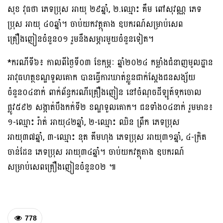
សុខ វុធថា ភេទប្រុស អាយុ ២៩ឆ្នាំ, ២.ឈ្មោះ គឹម ពៅសុវណ្ណ ភេទ
ប្រុស អាយុ ៤០ឆ្នាំ។ ចាប់យកវត្ថុតាង ឧបករណ៍សម្រាប់សេព
គ្រឿងញៀនចំនួន០១ រួមនឹងសម្ភារមួយចំនួនទៀត។
*ករណីទី៦៖ កាលពីថ្ងៃទី០៣ ខែកុម្ភៈ ឆ្នាំ២០២៤ កម្លាំងជំនាញមូលដ្ឋាន
អាវុធហត្ថខណ្ឌទួលគោក បានធ្វើការឃាត់ខ្លួនជាក់ស្តែងជនសង្ស័យ
ចំនួន០៤នាក់ ពាក់ព័ន្ធករណីគ្រឿងញៀន នៅចំណុចដីឡូត៍ទុកចោល
ផ្លូវ៥៩២ សង្កាត់បឹងកក់ទី២ ខណ្ឌទួលគោក។ ជនទាំង០៤នាក់ រួមមាន៖
១-ឈ្មោះ រ៉ាត់ អាយុ៤២ឆ្នាំ, ២-ឈ្មោះ ឈិន ព្រឹក ភេទប្រុស
អាយុ៣៧ឆ្នាំ, ៣-ឈ្មោះ នុត គីមហុង ភេទប្រុស អាយុ៣១ឆ្នាំ, ៤-ក្រិត
ចាន់ដែន ភេទប្រុស អាយុ៣៤ឆ្នាំ។ ចាប់យកវត្ថុតាង ឧបករណ៍
សម្រាប់សេពគ្រឿងញៀនចំនួន០២ ៕
778