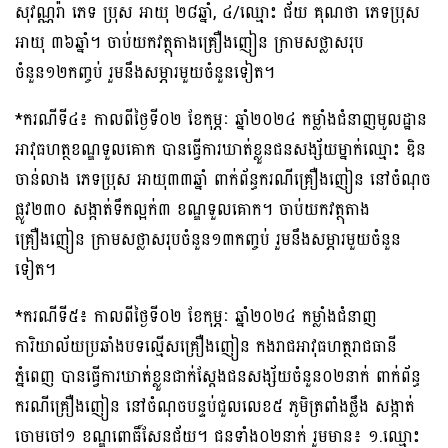
សុវណ្ណរ៉ា ភេទ ប្រុស អាយុ ២៨ឆ្នាំ, ៤/ឈ្មោះ ជ័យ គុណថា ភេទប្រុស
អាយុ ៣៦ឆ្នាំ។ ចាប់យកវត្ថុតាងគ្រឿងញៀន ក្រាមសថ្លាសរុប
ចំនួន១២កញ្ចប់ រួមនឹងសម្ភារមួយចំនួនទៀត។
*ករណីទី៤៖ កាលពីថ្ងៃទី០២ ខែកុម្ភៈ ឆ្នាំ២០២៤ កម្លាំងជំនាញមូលដ្ឋាន
អាវុធហត្ថខណ្ឌទួលគោក បានធ្វើការឃាត់ខ្លួនជនសង្ស័យម្នាក់ឈ្មោះ ឌិន
ចាន់លាង ភេទប្រុស អាយុ៣៣ឆ្នាំ ពាក់ព័ន្ធករណីគ្រឿងញៀន នៅចំណុច
ផ្លូវ២៣០ សង្កាត់ទឹកល្អក់៣ ខណ្ឌទួលគោក។ ចាប់យកវត្ថុតាង
គ្រឿងញៀន ក្រាមសថ្លាសរុបចំនួន១៣កញ្ចប់ រួមនឹងសម្ភារមួយចំនួន
ទៀត។
*ករណីទី៥៖ កាលពីថ្ងៃទី០២ ខែកុម្ភៈ ឆ្នាំ២០២៤ កម្លាំងជំនាញ
ការិយាល័យប្រឆាំងបទល្មើសគ្រឿងញៀន កងរាជអាវុធហត្ថរាជធានី
ភ្នំពេញ បានធ្វើការឃាត់ខ្លួនជាក់ស្តែងជនសង្ស័យចំនួន០២នាក់ ពាក់ព័ន្ធ
ករណីគ្រឿងញៀន នៅចំណុចបន្ទប់ជួលលេខ៥ ភូមិត្រពាំងថ្លឹង សង្កាត់
ចោមចៅ១ ខណ្ឌពោធិ៍សែនជ័យ។ ជនទាំង០២នាក់ រួមមាន៖ ១.ឈ្មោះ