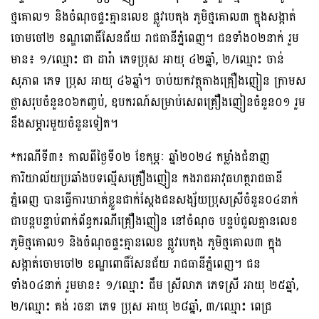
ថ្មគោល១ និងចំណុចផ្ទះគ្មានលេខ ផ្លូវបេតុង ភូមិថ្មគោល៣ ក្នុងសង្កាត់
ចោមចៅ២ ខណ្ឌពោធិ៍សែនជ័យ រាជធានីភ្នំពេញ។ ជនទាំង០២នាក់ រួម
មាន៖ ១/ឈ្មោះ ជា ដារ៉ា ភេទប្រុស អាយុ ៤២ឆ្នាំ, ២/ឈ្មោះ ចាន់
សុភាព ភេទ ប្រុស អាយុ ៤៦ឆ្នាំ។ ចាប់យកវត្ថុតាងគ្រឿងញៀន ក្រាមស
ថ្លាសរុបចំនួន០៦កញ្ចប់, ឧបករណ៍សម្រាប់សេពគ្រឿងញៀនចំនួន០១ រួម
នឹងសម្ភារមួយចំនួនទៀត។
*ករណីទី៣៖ កាលពីថ្ងៃទី០២ ខែកុម្ភៈ ឆ្នាំ២០២៤ កម្លាំងជំនាញ
ការិយាល័យប្រឆាំងបទល្មើសគ្រឿងញៀន កងរាជអាវុធហត្ថរាជធានី
ភ្នំពេញ បានធ្វើការឃាត់ខ្លួនជាក់ស្តែងជនសង្ស័យប្រុសស្រីចំនួន០៤នាក់
ជាបន្តបន្ទាប់ពាក់ព័ន្ធករណីគ្រឿងញៀន នៅចំណុច បន្ទប់ជួលគ្មានលេខ
ភូមិថ្មគោល១ និងចំណុចផ្ទះគ្មានលេខ ផ្លូវបេតុង ភូមិថ្មគោល៣ ក្នុង
សង្កាត់ចោមចៅ២ ខណ្ឌពោធិ៍សែនជ័យ រាជធានីភ្នំពេញ។ ជន
ទាំង០៤នាក់ រួមមាន៖ ១/ឈ្មោះ ជឹម ស្រីលាភ ភេទស្រី អាយុ ២៥ឆ្នាំ,
២/ឈ្មោះ គង់ រចនា ភេទ ប្រុស អាយុ ២៨ឆ្នាំ, ៣/ឈ្មោះ ពេជ្រ