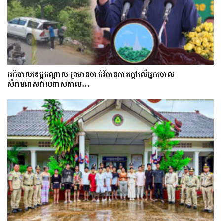
អភិបាលខេត្តកណ្ដាល ព្រមានចាត់វិធានការក្ដៅលើអ្នកចោល
សំរាមពាសវាលពាសកាល…