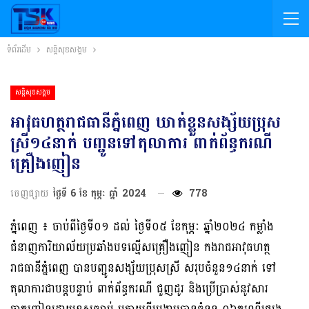
ទំព័រដើម
សន្តិសុខសង្គម
សន្តិសុខសង្គម
អាវុធហត្ថរាជធានីភ្នំពេញ ឃាត់ខ្លួនសង្ស័យប្រុស
ស្រី១៤នាក់ បញ្ជូនទៅតុលាការ ពាក់ព័ន្ធករណី
គ្រឿងញៀន
ចេញផ្សាយ
ថ្ងៃទី 6 ខែ កុម្ភៈ ឆ្នាំ 2024
778
ភ្នំពេញ ៖ ចាប់ពីថ្ងៃទី០១ ដល់ ថ្ងៃទី០៥ ខែកុម្ភៈ ឆ្នាំ២០២៤ កម្លាំង
ជំនាញការិយាល័យប្រឆាំងបទល្មើសគ្រឿងញៀន កងរាជអាវុធហត្ថ
រាជធានីភ្នំពេញ បានបញ្ជូនសង្ស័យប្រុសស្រី សរុបចំនួន១៤នាក់ ទៅ
តុលាការជាបន្តបន្ទាប់ ពាក់ព័ន្ធករណី ជួញដូរ និងប្រើប្រាស់នូវសារ