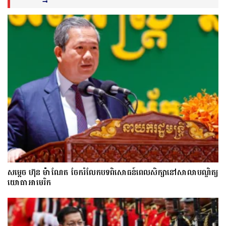
សម្តេច ហ៊ុន ម៉ាណែត ចែករំលែកបទពិសោធន៍ពេលសិក្សានៅសាលាបណ្ឌិត្យ​
យោ​ធា​អាមេរិក