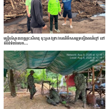
មន្រ្តីបរិស្ថានខេត្តព្រះសីហនុ ចុះស្រាវជ្រាវករណីទឹកសមុទ្រឡើងពណ៌ខ្មៅ នៅ
តំបន់ទំនប់រលក…