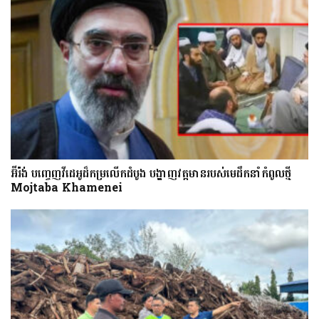
អ៊ីរ៉ង់ បញ្ចេញវីដេអូដ៏កម្រលើក​ដំបូង បង្ហាញ​វត្តមាន​​​របស់​​មេដឹកនាំកំពូលថ្មី
Mojtaba Khamenei