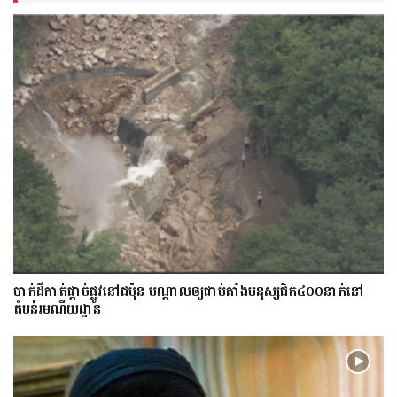
​បាក់​ដី​កាត់ផ្តាច់ផ្លូវ​​នៅជប៉ុន បណ្តាល​ឲ្យ​ជាប់​គាំង​​​មនុស្ស​ជិត​៤០០នាក់​នៅ
តំបន់រមណីយដ្ឋាន​