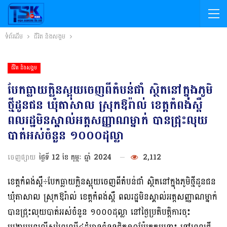
ទំព័រដើម
ជីវិត និងសង្គម
ជីវិត និងសង្គម
បែកធ្លាយក្លិនស្អុយចេញពីតំបន់ជាំ ស្ថិតនៅក្នុងភូមិ
ថ្មីដូនជន ឃុំតាសាល ស្រុកឱរ៉ាល់ ខេត្ដកំពង់ស្ពឺ
ពលរដ្ឋមិនស្គាល់អត្តសញ្ញាណម្នាក់ បានជ្រុះលុយ
បាត់អស់ចំនួន ១០០០ដុល្លា
ចេញផ្សាយ
ថ្ងៃទី 12 ខែ កុម្ភៈ ឆ្នាំ 2024
2,112
ខេត្តកំពង់ស្ពឺ÷បែកធ្លាយក្លិនស្អុយចេញពីតំបន់ជាំ ស្ថិតនៅក្នុងភូមិថ្មីដូនជន
ឃុំតាសាល ស្រុកឱរ៉ាល់ ខេត្ដកំពង់ស្ពឺ ពលរដ្ឋមិនស្គាល់អត្តសញ្ញាណម្នាក់
បានជ្រុះលុយបាត់អស់ចំនួន ១០០០ដុល្លា នៅថ្ងៃប្រតិបត្តិការចុះ