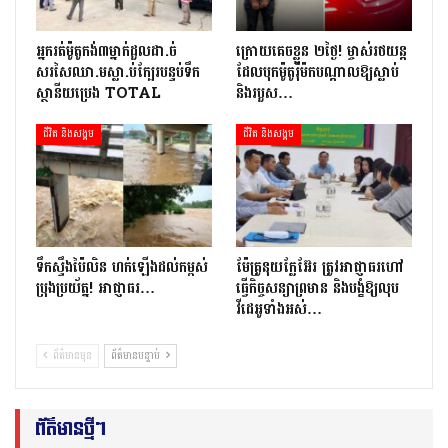
អ្នក​រត់​ម៉ូតូកង់៣​​ម្នាក់​ដួល​ដា.ច់​
ក្រោយ​គេចខ្លួន ២​ថ្ងៃ​! ម្ចាស់​រថយន្ត​
សរសៃឈា.ម​ស្លា.ប់​ក្បែរ​បន្ទប់ទឹក​
ដែល​បុក​ម៉ូតូ​រ៉ឺ​ម៉ក​បណ្តាល​ឱ្យ​ស្លាប់
ស្ថានីយ​ប្រេង ​TOTAL
និង​របួស…
ជីវិត និងសង្គម
ជីវិត និងសង្គម
ទឹកស្ទឹងប៉ៃលិន ហក់ឡើងដល់កម្ពស់
ម៉ែគ្រូនុយក្លែអ៊ែរ ត្រូវអាជ្ញាធរហៅ
ប្រុងប្រយ័ត្ន! អាជ្ញាធរ…
ធ្វើកិច្ចសន្យាព្រមាន និងបង្ខំឱ្យលុប
វីដេអូទាំងអស់…
ព័ត៌មានមុន
ព័ត៌មានបន្ទាប់
ព័ត៌មានថ្មីៗ