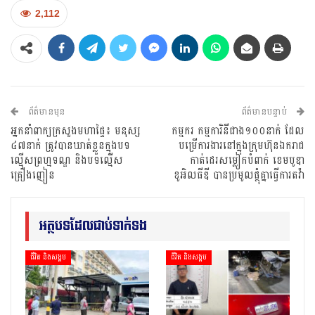
2,112
ព័ត៌មានមុន
ព័ត៌មានបន្ទាប់
អ្នកនាំពាក្យក្រសួងមហាផ្ទៃ៖ មនុស្ស
កម្មករ កម្មការិនីជាង១០០នាក់ ដែល
៤៧នាក់ ត្រូវបានឃាត់ខ្លួនក្នុងបទ
បម្រើការងារនៅក្នុងក្រុមហ៊ុនឯករាជ
ល្មើសព្រហ្មទណ្ឌ និងបទល្មើស
កាត់ដេរសម្លៀកបំពាក់ ខេមបូឌា
គ្រឿងញៀន
ខូអិលធីឌី បានប្រមូលផ្ថុំគ្នាធ្វើការតវ៉ា
អត្ថបទដែលជាប់ទាក់ទង
ជីវិត និងសង្គម
ជីវិត និងសង្គម