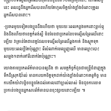
បង្ក្រាបបទល្មើសព្រៃឈើ៤ដុំមានចំនួនជិត១០ម៉ែត្រគូបនោះ នៅពេលថ្មី
នេះ ពលរដ្ឋដឹងអ្នករើសបានហើយតែហួសចិត្តយ៉ាងខ្លាំងចំពោះបុគ្គល
អ្នករើសបាននោះ។
-ប្រភពមួយទៀតបងប្អូនដឹងហើយថា មួយរយៈពេលកន្លងមកនោះធ្លាប់ឮ
និងដឹងហើយថាខេត្តកំពង់ស្ពឺ មិនមែនជាប្រភពនៃបទល្មើសព្រៃឈើនោះ
ឡើយ វាគ្រាន់តែជាខេត្តដែលបទល្មើសព្រៃឈើឆ្លងកាត់ និងស្តុកទុក
មួយរយ:ពេលខ្លីតែប៉ុណ្ណោះ ពីសំណាក់មេឈ្មួញឈើ មានឈ្មោះបោះ
សម្លេង១នាក់ទៅពីរនាក់តែប៉ុណ្ណោះ។
យោងតាមប្រភពព័ត៌មានបានឲ្យដឹង ថា សមត្ថកិច្ចក៏ដូចជាមន្ត្រីជំនាញក្នុង
ទឹកដីស្រុកឱរ៉ាល់ មានការយកចិត្តទុកដាក់យ៉ាងខ្លាំងចំពោះកាតព្វកិច្ច មាន
ការយឺតយ៉ាវបន្តិចបន្តួចតែដល់គោលដៅច្បាស់លាស់ មិនដូចការចោទ
ប្រកាន់បងប្អូនអ្នកសារព័ត៌មានបានចុះផ្សាយនោះឡើយ ៕