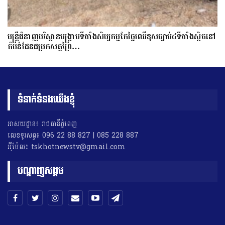
មន្ត្រីជំនាញបរិស្ថានបង្រ្កាបទីតាំងសិប្បកម្មកែច្នៃឈើខុសច្បាប់៤ទីតាំងស្ថិតនៅ
តំបន់ដែនជម្រកសត្វព្រៃ…
ទំនាក់ទំនងយើងខ្ញុំ
អាសយដ្ឋាន៖ រាជធានីភ្នំពេញ
លេខទូរសព្ទ៖ 096 22 88 827 | 085 228 887
អុីម៉ែល៖ tskhotnewstv@gmail.com
បណ្តាញសង្គម