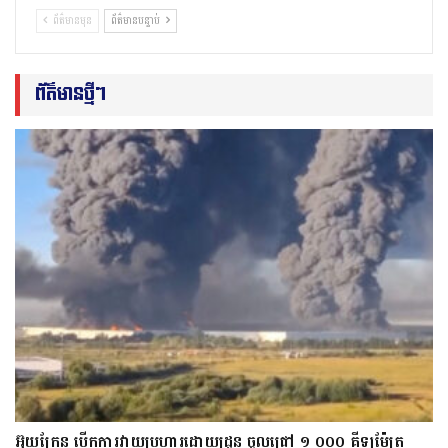
ព័ត៌មានមុន
ព័ត៌មានបន្ទាប់
ព័ត៌មានថ្មីៗ
អ៊ុយក្រែន បើកការវាយប្រហារដោយដ្រូន ចូលជ្រៅ ១ ០០០ គីឡូម៉ែត្រ