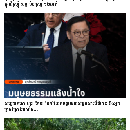
ក្នុងដីរុស្ស៊ី សម្លាប់មនុស្ស ១២នាក់
សម្តេចតេជោ ហ៊ុន សែន ចែករំលែកអត្ថបទរបស់អ្នកសារព័ត៌មាន និងអ្នក
ស្រាវជ្រាវរបស់ថៃ…