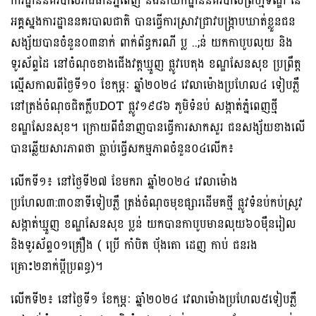
ការដ្ឋាននគរបាលរាជធានីភ្នំពេញ និងនាយកដ្ឋាននគរបាលព្រហ្មទណ្ឌ នៃ
អគ្គស្នងការដ្ឋាននគរបាលជាតិ បានធ្វើការស្រាវជ្រាវបង្ក្រាបឃាត់ខ្លួនជន
សង្ស័យបានចំនួន០៣នាក់ ពាក់ព័ន្ធករណី ប្ល ..;ន់ យកកាបូបលុយ និង
ទូរស័ព្ទដៃ នៅចំណុចខាងជេីងវត្តឃ្មួញ ផ្លូវបេតុង ខណ្ឌសែនសុខ ប្រព្រឹត្ត
ល្មើសកាលពីថ្ងៃទី១០ ខែកុម្ភៈ ឆ្នាំ២០២៤ វេលាម៉ោងប្រហែល៤ ទៀបភ្លឺ
នៅត្រង់ចំណុចជិតក្លឹបDOT ផ្លូវ១៩៨៦ ភូមិទំនប់ សង្កាត់ភ្នំពេញថ្មី
ខណ្ឌសែនសុខ។ ក្រោយពីជំនាញបានធ្វើការសាកសួរ ជនសង្ស័យខាងលើ
បានឆ្លេីយសារភាពថា ធ្លាប់ធ្វេីសកម្មភាពចំនួន០៤លេីក៖
លេីកទី១៖ នៅថ្ងៃទី២៧ ខែមករា ឆ្នាំ២០២៤ វេលាម៉ោង
ប្រហែល៣:៣០នាទីទៀបភ្លឺ ត្រង់ចំណុចមុខផ្សារដេីមគថ្មី ផ្លូវទំនប់កប់ស្រូវ
សង្កាត់ឃ្មួញ ខណ្ឌសែនសុខ ប្លន់ យកបានកាបូបមានលុយ៦០មុឺនរៀល
និងទូរស័ព្ទ០១គ្រឿង ( ប្រេី កាំបិត បុ័ងតោ ដេញ កាប់ ជនរង
គ្រោះ២នាក់ប្តីប្រពន្ធ)។
លេីកទី២៖ នៅថ្ងៃទី១ ខែកុម្ភៈ ឆ្នាំ២០២៤ វេលាម៉ោងប្រហែល៥ទៀបភ្លឺ