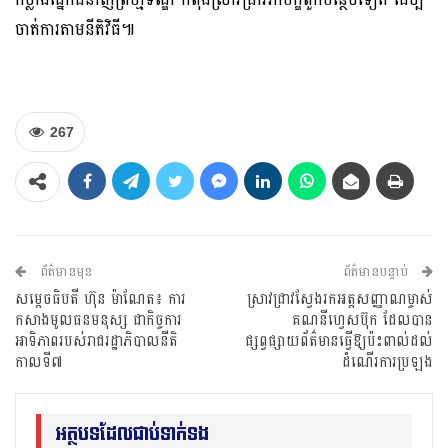
ចាត់ការតាមនីតិវិធី៕
267
ព័ត៌មានមុន
ព័ត៌មានបន្ទាប់
សម្តេចធិបតី ហ៊ុន ម៉ាណែត៖ ការ
ស្រាវជ្រាវស្វែងរកអត្តសញ្ញាណម្ចាស់
កសាងមូលធនមនុស្ស ជាកិច្ចការ
គណនីហ្វេសប៊ុក ដែលបាន
អាទិភាពរបស់រាជរដ្ឋាភិបាលនីតិ
ផ្សព្វផ្សាយព័ត៌មានធ្វើឱ្យប៉ះពាល់ដល់
កាលទី៧
ដំណើរការប្រឡង
អត្ថបទដែលជាប់ទាក់ទង