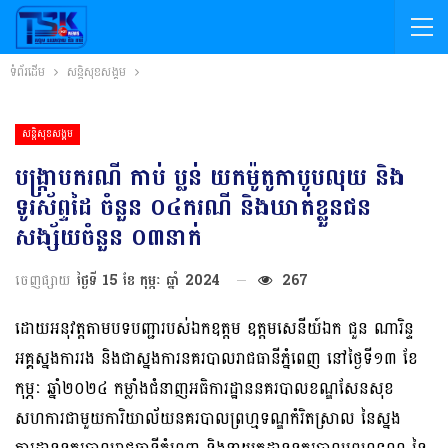
ទំព័រដើម
សន្តិសុខសង្គម
សន្តិសុខសង្គម
បង្ក្រាបករណី កាប់ ប្លន់ យកម៉ូតូកាបូបលុយ និង
ទូរស័ព្ទដៃ ចំនួន ០៤ករណី និងឃាត់ខ្លួនជន
សង្ស័យចំនួន ០៣នាក់
ចេញផ្សាយ
ថ្ងៃទី 15 ខែ កុម្ភៈ ឆ្នាំ 2024
267
ដោយអនុវត្តតាមបទបញ្ជារបស់ឯកឧត្តម ឧត្តមសេនីយ៍ឯក ជួន ណារិន្ទ
អគ្គស្នងការរង និងជាស្នងការនគរបាលរាជធានីភ្នំពេញ នៅថ្ងៃទី១៣ ខែ
កុម្ភៈ ឆ្នាំ២០២៤ កម្លាំងជំនាញអធិការដ្ឋាននគរបាលខណ្ឌសែនសុខ
សហការជាមួយការិយាល័យនគរបាលព្រហ្មទណ្ឌកំរិតស្រាល នៃស្នង