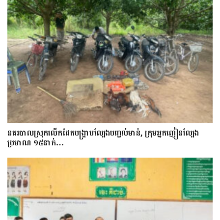
នគរបាលស្រុកលើកដែកបង្ក្រាបល្បែងបញ្ជល់មាន់, ក្រុមអ្នកញៀនល្បែង
ប្រមាណ ១៥នាក់…