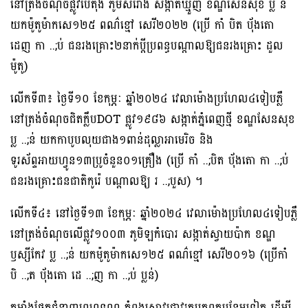
នៅត្រង់ចំណុចផ្លូវបេតុង ភូមិសំរោង សង្កាត់ឃ្មួញ ខណ្ឌសែនសុខ ប្ល ន់
យកម៉ូតូម៉ាកសេ១២៥ ពណ៌ខ្មៅ សេរី២០២២ (ប្រេី កាំ បិត បុ័ងតោ
ដេញ កា ..;ប់ ជនរងគ្រោះ២នាក់ប្តីប្រពន្ធបណ្តាលឱ្យជនរងគ្រោះ ដួល
ម៉ូតូ)
លេីកទី៣៖ ថ្ងៃទី១០ ខែកុម្ភៈ ឆ្នាំ២០២៤ វេលាម៉ោងប្រហែល៤ទៀបភ្លឺ
នៅត្រង់ចំណុចជិតក្លឹបDOT ផ្លូវ១៩៨៦ សង្កាត់ភ្នំពេញថ្មី ខណ្ឌសែនសុខ
ប្ល ..;ន់ យកកាបូបលុយជាង១ពាន់ដុល្លាអាមេរិច និង
ទូរស័ព្ទអាយហ្វូន១៣ប្រូចំនួន០១គ្រឿង (ប្រេី កាំ ..;បិត បុ័ងតោ កា ..;ប់
ជនរងគ្រោះជនជាតិកូរ៉េ បណ្តាលឱ្យ រ ..;បួស) ។
លេីកទី៤៖ នៅថ្ងៃទី១៣ ខែកុម្ភៈ ឆ្នាំ២០២៤ វេលាម៉ោងប្រហែល៤ទៀបភ្លឺ
នៅត្រង់ចំណុចលេីផ្លូវ១០០៣ ភូមិឡកំបោរ សង្កាត់ស្វាយប៉ាក ខណ្ឌ
ឫស្សីកែវ ប្ល ..;ន់ យកម៉ូតូម៉ាកសេ១២៥ ពណ៌ខ្មៅ សេរី២០១៦ (ប្រេីកាំ
បិ ..;ត បុ័ងតោ ដេ ..;ញ កា ..;ប់ ប្លន់)
កម្លាំងផ្នែកជំនាញព្រហ្មទណ្ឌ កំពុងស្រាវជ្រាវរកបក្ឌពួកបន្ថែមទៀត ដើម្បី