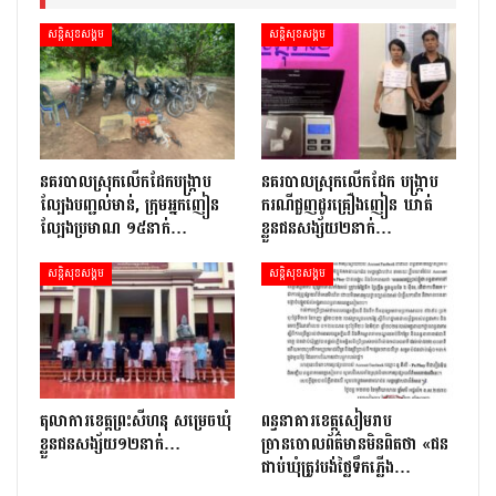
សន្តិសុខសង្គម
សន្តិសុខសង្គម
នគរបាលស្រុកលើកដែកបង្ក្រាប
នគរបាលស្រុកលើកដែក បង្ក្រាប
ល្បែងបញ្ជល់មាន់, ក្រុមអ្នកញៀន
ករណីជួញដូរគ្រឿងញៀន ឃាត់
ល្បែងប្រមាណ ១៥នាក់…
ខ្លួនជនសង្ស័យ២នាក់…
សន្តិសុខសង្គម
សន្តិសុខសង្គម
តុលាការខេត្តព្រះសីហនុ សម្រេចឃុំ
ពន្ធនាគារខេត្តសៀមរាប
ខ្លួនជនសង្ស័យ១២នាក់…
ច្រានចោលព័ត៌មានមិនពិតថា «ជន
ជាប់ឃុំត្រូវបង់ថ្លៃទឹកភ្លើង…