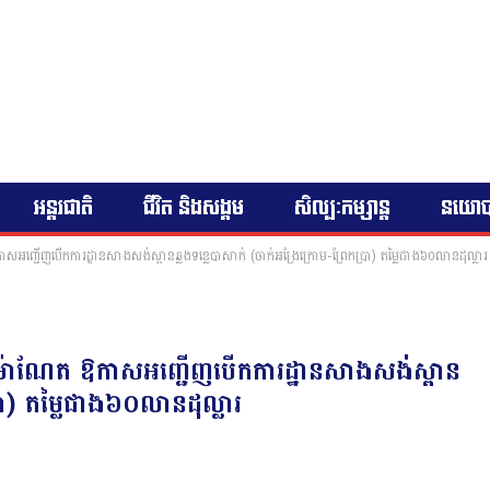
អន្តរជាតិ
ជីវិត និងសង្គម
សិល្បៈកម្សាន្ត
នយោ
សអញ្ជើញបើកការដ្ឋានសាងសង់ស្ពានឆ្លងទន្លេបាសាក់ (ចាក់អង្រែក្រោម-ព្រែកប្រា) តម្លៃជាង៦០លានដុល្លារ
ន ម៉ាណែត ឱកាសអញ្ជើញបើកការដ្ឋានសាងសង់ស្ពាន
្រា) តម្លៃជាង៦០លានដុល្លារ