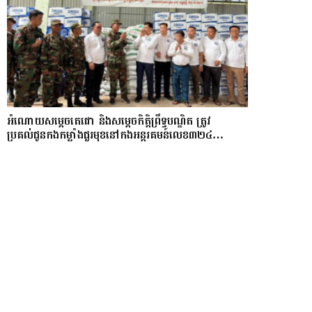
អំណោយសម្តេចតេជោ និងសម្តេចកិត្តិព្រឹទ្ធបណ្ឌិត ត្រូវ
ប្រគល់ជូនកងកម្លាំងជួរមុខនៅកងអន្តរគមន៍លេខ៣២៤…