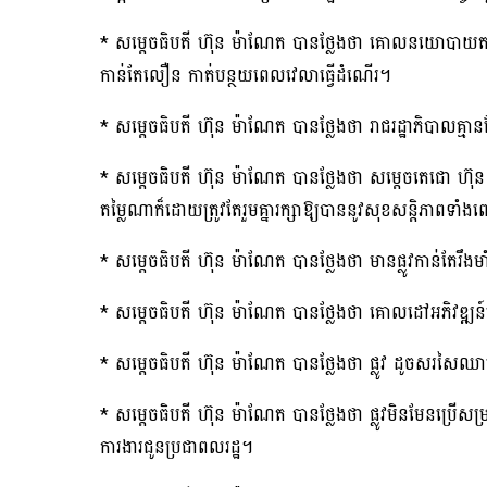
* សម្តេចធិបតី ហ៊ុន ម៉ាណែត បានថ្លែងថា គោលនយោបាយតភ្ជាប់
កាន់តែលឿន កាត់បន្ថយពេលវេលាធ្វើដំណើរ។
* សម្តេចធិបតី ហ៊ុន ម៉ាណែត បានថ្លែងថា រាជរដ្ឋាភិបាលគ
* សម្តេចធិបតី ហ៊ុន ម៉ាណែត បានថ្លែងថា សម្តេចតេជោ ហ៊ុន 
តម្លៃណាក៏ដោយត្រូវតែរួមគ្នារក្សាឱ្យបាននូវសុខសន្តិភាពទាំង
* សម្តេចធិបតី ហ៊ុន ម៉ាណែត បានថ្លែងថា មានផ្លូវកាន់តែរឹងមាំ ក
* សម្តេចធិបតី ហ៊ុន ម៉ាណែត បានថ្លែងថា គោលដៅអភិវឌ្ឍន
* សម្តេចធិបតី ហ៊ុន ម៉ាណែត បានថ្លែងថា ផ្លូវ ដូចសរសៃឈាម
* សម្តេចធិបតី ហ៊ុន ម៉ាណែត បានថ្លែងថា ផ្លូវមិនមែនប្រើសម្
ការងារជូនប្រជាពលរដ្ឋ។