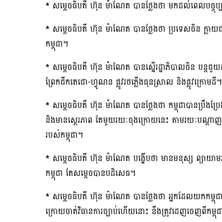
* សម្តេចធិបតី ហ៊ុន ម៉ាណែត បានថ្លែងថា មកដល់ពេលបច្ចុប្
* សម្តេចធិបតី ហ៊ុន ម៉ាណែត បានថ្លែងថា ប្រទេសចិន ក្លា
កម្ពុជា។
* សម្តេចធិបតី ហ៊ុន ម៉ាណែត បានស្នើរដ្ឋាភិបាលចិន បន្តជួ
ព្រែកជីកតេជោ-ហ្វូណន ផ្លូវរថភ្លើងធុនស្រាល និងផ្លូវក្រោមដី។
* សម្តេចធិបតី ហ៊ុន ម៉ាណែត បានថ្លែងថា កម្ពុជាបានប្រឹងប្រ
និងមានស្ថេរភាព តែមួយរយៈចុងក្រោយនេះ តាមរយៈបណ្តាញផ្សព្
របស់កម្ពុជា។
* សម្តេចធិបតី ហ៊ុន ម៉ាណែត បង្ហើបថា មានមនុស្ស ព្យាយាមអន
កម្ពុជា តែសម្តេចបានបដិសេធ។
* សម្តេចធិបតី ហ៊ុន ម៉ាណែត បានថ្លែងថា អ្នកដែលយកកម្ពុជាផល
ក្រោយចាត់វិធានការច្បាប់ហើយនោះ នឹងត្រូវដេញចេញពីកម្ពុ