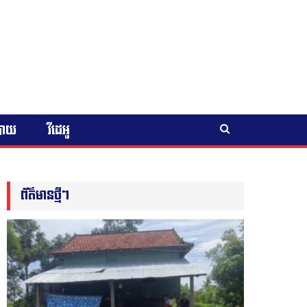
បាយ
វីដេអូ
ព័ត៌មានថ្មីៗ