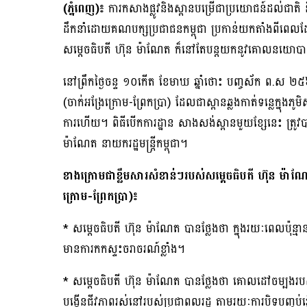
(ភ្នំពេញ)៖
ការកសាងផ្លូវនិងស្ពានបម្រើជាប្រយោជន៍ដល់ជាតិ
ដឹកនាំដោយគណបក្សប្រជាជនកម្ពុជា ប្រកាន់យកតាំងពីពេលដែល
សម្តេចធិបតី ហ៊ុន ម៉ាណែត ក៏នៅតែបន្តយកនូវគោលនយោ
នៅព្រឹកថ្ងៃចន្ទ ១០កើត ខែមាឃ ឆ្នាំថោះ បញ្ចស័ក ព.ស ២៥៦៧ ត
(ចាក់អង្រែក្រោម-ព្រែកប្រា) ដែលជាស្ពានឆ្លងកាត់ទន្លេក្នុងភ
ការហើយ។ ពិធីបើកការដ្ឋាន សាងសង់ស្ពានមួយខ្សែនេះ ត្រូវបាន
ម៉ាណែត នាយករដ្ឋមន្ត្រីកម្ពុជា។
ខាងក្រោមជាខ្លឹមសារសំខាន់ៗរបស់សម្តេចធិបតី ហ៊ុន ម៉ាណ
ក្រោម-ព្រែកប្រា)៖
* សម្តេចធិបតី ហ៊ុន ម៉ាណែត បានថ្លែងថា ក្នុងរយៈពេលប៉ុ
មានការកកស្ទះចរាចរណ៍ខ្លាំង។
* សម្តេចធិបតី ហ៊ុន ម៉ាណែត បានថ្លែងថា គោលដៅចម្បងរបស់រ
បង្កើនជីវភាពរស់នៅរបស់ប្រជាពលរដ្ឋ តាមរយៈការបិទបញ្ចប់ភ្ល