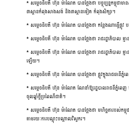
* សម្តេចធិបតី ហ៊ុន ម៉ាណែត បានថ្លែងថា បច្ចុប្បន្នកម្ពុជាមាន
៣ស្ពានកំពុងសាងសង់ និង៣ស្ពានទៀត កំពុងសិក្សា។
* សម្តេចធិបតី ហ៊ុន ម៉ាណែត បានថ្លែងថា កន្លែងណាធ្វើផ្លូវ
* សម្តេចធិបតី ហ៊ុន ម៉ាណែត បានថ្លែងថា រាជរដ្ឋាភិបាល គ
* សម្តេចធិបតី ហ៊ុន ម៉ាណែត បានថ្លែងថា រាជរដ្ឋាភិបាល 
ឡើយ។
* សម្តេចធិបតី ហ៊ុន ម៉ាណែត បានថ្លែងថា ផ្លូវក្នុងរាជធាន
* សម្តេចធិបតី ហ៊ុន ម៉ាណែត ណែនាំឱ្យរដ្ឋបាលរាជនីភ្នំព
ចូលឆ្នាំថ្មីប្រពៃណីជាតិ។
* សម្តេចធិបតី ហ៊ុន ម៉ាណែត បានថ្លែងថា មហិច្ឆតារបស់កម្
តាមរយៈការបណ្តុះបណ្តាលវិស្វករ។