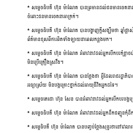
* សម្តេចធិបតី ហ៊ុន ម៉ាណែត បានព្រមានដល់ជនមានចេតនាអាក្រក
ចំពោះជនមានចេតនាអាក្រក់។
* សម្តេចធិបតី ហ៊ុន ម៉ាណែត បានបង្ហាញក្តីសង្ឃឹមថា ឆ្នាំផ្លា
ព័ត៌មានខុសពីការពិតទាំងឡាយនាពេលកន្លងមក។
* សម្តេចធិបតី ហ៊ុន ម៉ាណែត អំពាវនាវដល់អ្នកបើកបរកុំខ្ល
មិនប្រើគ្រឿងស្រវឹង។
* សម្តេចធិបតី ហ៊ុន ម៉ាណែត បានថ្លែងថា អ្វីដែលរាជរដ្ឋ
អធ្យាស្រ័យ មិនបង្កគ្រោះថ្នាក់ដល់អាយុជីវិតអ្នកដទៃ។
* សម្តេចតេជោ ហ៊ុន សែន បានអំពាវនាវដល់អ្នកបើកបរបង្កគ្រោះថ
* សម្តេចធិបតី ហ៊ុន ម៉ាណែត អំពាវនាវដល់អ្នកដឹកជញ្ជូនកុំដ
* សម្តេធិបតី ហ៊ុន ម៉ាណែត បានបញ្ចប់ថ្លែងសុន្ទរថានៅវេលាម