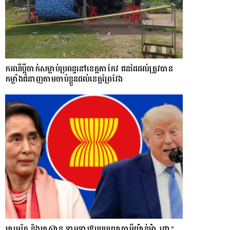
ករណីប្ដីចាក់សម្លាប់ប្រពន្ធនៅខេត្តតាកែវ ជនដៃដល់ត្រូវបាន
កម្លាំងជំនាញតាមចាប់ខ្លួនដល់ខេត្តព្រៃវែង
អាមេរិក និងអាស៊ាន ទាមទារឱ្យ​របបយោធាមីយ៉ាន់ម៉ា​ ដោះ​