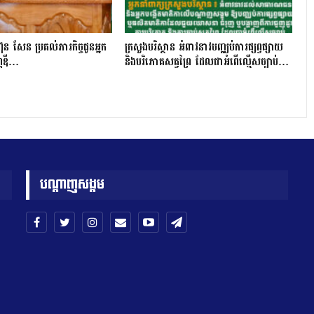
ុន សែន ប្រគល់ភារកិច្ចជូនអ្នក
ក្រសួងបរិស្ថាន អំពាវនាវបញ្ឈប់ការផ្សព្វផ្សាយ
្ណឌី…
និងបរិភោគសត្វព្រៃ ដែលជាអំពើល្មើសច្បាប់…
បណ្តាញសង្គម