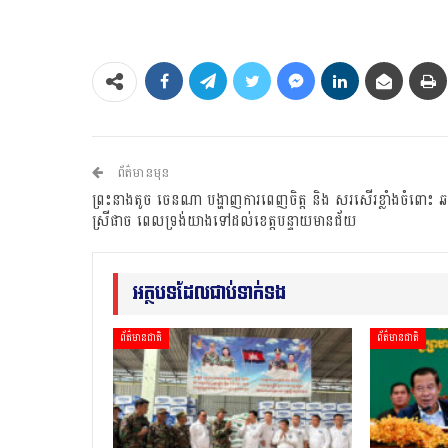
ព័ត៌មានមុន
ព្រះនាងតូច ចេនណា បង្ហាញការពេញចិត្ត និង សរសើរខ្លាំងចំពោះ 
ស្រីផាច ពេលទ្រង់យាងទៅដល់ខេត្តបន្ទាយមានជ័យ
អត្ថបទដែលជាប់ទាក់ទង
ព័ត៌មានជាតិ
ព័ត៌មានជាតិ