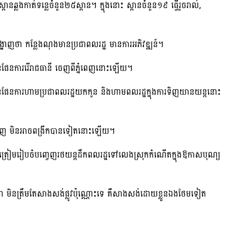
ស្ពានឆ្លងកាត់ទន្លេចំនួន២៥ស្ពាន។ ក្នុងនោះ ស្ពានចំនួន១៩ ធ្វើរួចរាល់,
 បង្ហាញថា កន្លែងណុងមានប្រជាពលរដ្ឋ មានការអភិវឌ្ឍន៍។
្មានផែនការរើរាជធានី ចេញពីភ្នំពេញនោះឡើយ។
គ្មានផែនការហាមប្រជាពលរដ្ឋយកកូន និងហាមពលរដ្ឋក្នុងការទិញយានយន្តនោះ
ីភ្នំពេញ មិនអាចពង្រីកបានទៀតនោះឡើយ។
េញ ត្រៀមរៀបចំបញ្ចេញរថយន្តដឹកពលរដ្ឋទៅលេងស្រុកកំណើតក្នុងឱកាសបុណ្យ
ពុជា មិនត្រឹមតែសាងសង់ផ្លូវប៉ុណ្ណោះទេ គឺសាងសង់ដោយខ្លួនឯងថែមទៀត