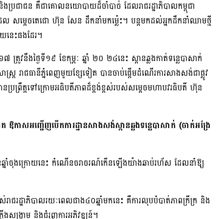
 និងប្រជាជន គឺជាគោលនយោបាយដ៏ចាំបាច់ ដែលរាជរដ្ឋាភិបាលកម្ពុជា
 សម្តេចតេជោ ហ៊ុន សែន ដឹកនាំមកម្ល៉េះ។ បន្តមកដល់អ្នកដឹកនាំឈាមថ្មី
បាយនេះផងដែរ។
្រូវនឹងថ្ងៃទី១៩ ខែកុម្ភៈ ឆ្នាំ ២០ ២៤នេះ ស្ពានឆ្លងកាត់ទន្លេបាសាក់
ូមិសាស្ត្រ រាជធានីភ្នំពេញមួយខ្សែទៀត បានចាប់ផ្តើមដំណើរការសាងសង់ជាផ្លូវ
ប្រព្រឹត្តទៅក្រោមអធិបតីភាពដ៏ខ្ពង់ខ្ពស់របស់សម្តេចមហាបវរធិបតី ហ៊ុន
ែត ឱកាសអញ្ជើញបើកការដ្ឋានសាងសង់ស្ពានឆ្លងទន្លេបាសាក់ (ចាក់អង្រែ
ន្មានឆ្នាំចុងក្រោយនេះ កំណើនចរាចរណ៍កើនឡើងយ៉ាងឆាប់រហ័ស ដែលនាំឱ្យ
ាជរដ្ឋាភិបាលរយៈពេលជាង​៤០ឆ្នាំមកនេះ គឺការលុបបំបាត់ភាពក្រីក្រ និង
ើងសង្គ្រាម និងជំរុញការអភិវឌ្ឍន៍។