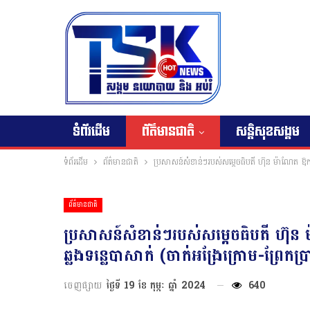
ទំព័រដើម
ព័ត៌មានជាតិ
សន្តិសុខសង្គម
ទំព័រដើម
ព័ត៌មានជាតិ
ប្រសាសន៍សំខាន់ៗរបស់សម្តេចធិបតី ហ៊ុន ម៉ាណែត ឱកា
ព័ត៌មានជាតិ
ប្រសាសន៍សំខាន់ៗរបស់សម្តេចធិបតី ហ៊ុ
ឆ្លងទន្លេបាសាក់ (ចាក់អង្រែក្រោម-ព្រែកប
ចេញផ្សាយ
ថ្ងៃទី 19 ខែ កុម្ភៈ ឆ្នាំ 2024
640