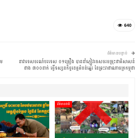
640
ព័ត៌មានបន្ទាប់
ឆម
នាវាទេសចរណ៍បរទេស ០១គ្រឿង បាននាំភ្ញៀវទេសចរចម្រុះជាតិសាសន៍
ជាង ៣០០នាក់ ធ្វើទស្សនកិច្ចខេត្តតំបន់ឆ្នេរ នៃព្រះរាជាណាចក្រកម្ពុជា
ព័ត៌មានជាតិ