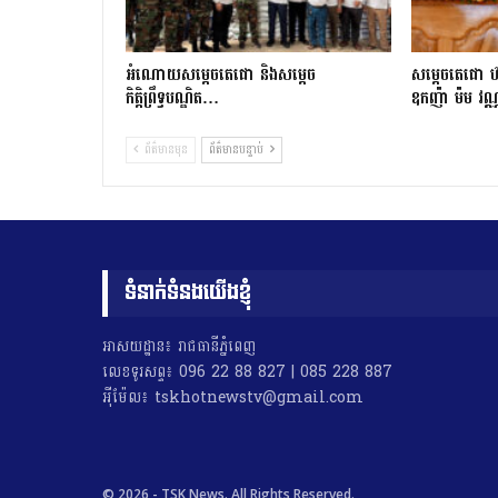
អំណោយសម្តេចតេជោ និងសម្តេច
សម្តេចតេជោ ហ៊
កិត្តិព្រឹទ្ធបណ្ឌិត…
ឧកញ៉ា ម៉ម វណ
ព័ត៌មានមុន
ព័ត៌មានបន្ទាប់
ទំនាក់ទំនងយើងខ្ញុំ
អាសយដ្ឋាន៖ រាជធានីភ្នំពេញ
លេខទូរសព្ទ៖ 096 22 88 827 | 085 228 887
អុីម៉ែល៖ tskhotnewstv@gmail.com
© 2026 - TSK News. All Rights Reserved.