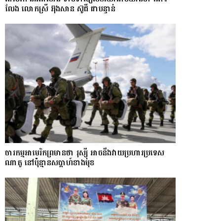
លែង​ លោកស្រី អ៊ុងសាន ស៊ូជី ជា​បន្ទាន់
ចារកម្ម​អាមេរិក​ព្រមាន​ថា​ រុស្ស៊ី​ អាចនឹងវាយប្រហារប្រទេស​​
ណា​តូ ​នៅ​ប៉ុន្មាន​សប្តាហ៍​​ខាង​មុខ​​