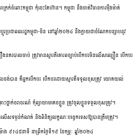
់ចំពោះកម្ពុជា កុំចេះតែហ៊ាន។ កម្ពុជា នឹងចាត់វិធានការម៉ឺងម៉ាត់
ស់ប្តូរប្រជាពលរដ្ឋកម្ពុជា-ចិន នៅឆ្នាំ២០២៤ នឹងក្លាយជាចំណែកបន្សាបនូវ
ាចរឿងនគរបាលចាប់ ត្រូវមានស្មារតីគោរពច្បាប់បើកបរមិនលើសល្បឿន បើកបរ
ាភិបាលចង់បាន គឺអ្នកបើកបរ បើកបរដោយស្មារតីទទួលខុសត្រូវ យោគយល់
្នាក់ចរាចរណ៍ កុំព្យាយាមគេចខ្លួន ត្រូវចូលខ្លួនទទួលខុសត្រូវ។
ឹកលើសទម្ងន់កំណត់ និងពិនិត្យលក្ខណៈបច្ចេកទេសឱ្យបានត្រឹមត្រូវ។
៉ោង ៩៖៤៥នាទី នាព្រឹកថ្ងៃទី១៩ ខែកុម្ភៈ ឆ្នាំ២០២៤