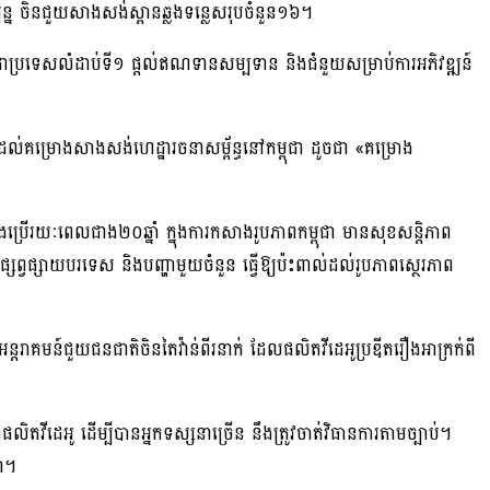
បន្ន ចិនជួយសាងសង់ស្ពានឆ្លងទន្លេសរុបចំនួន១៦។
យជាប្រទេសលំដាប់ទី១ ផ្តល់ឥណទានសម្បទាន និងជំនួយសម្រាប់ការអភិវឌ្ឍន៍
យដល់គម្រោងសាងសង់ហេដ្ឋារចនាសម្ព័ន្ធនៅកម្ពុជា ដូចជា «គម្រោង
ែងប្រើរយៈពេលជាង២០ឆ្នាំ ក្នុងការកសាង​រូប​ភាពកម្ពុជា មានសុខសន្តិភាព
វ​ផ្សាយបរទេស និងបញ្ហាមួយចំនួន ធ្វើឱ្យប៉ះពាល់ដល់រូបភាពស្ថេរភាព
្តរាគមន៍ជួយជនជាតិចិនតៃវ៉ាន់ពីរនាក់ ដែលផលិតវីដេអូប្រឌីតរឿងអាក្រក់ពី
ិតវីដេអូ ដើម្បីបានអ្នកទស្សនាច្រើន នឹងត្រូវចាត់វិធានការតាមច្បាប់។
ជា។