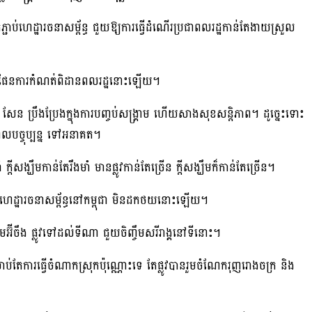
ហេដ្ឋារចនាសម្ព័ន្ធ ជួយឱ្យការធ្វើដំណើរ​ប្រជា​ពលរដ្ឋកាន់តែងាយស្រួល
្មានផែនការកំណត់ពិដានពលរដ្ឋនោះឡើយ។
សែន ប្រឹងប្រែងក្នុងការបញ្ចប់សង្គ្រាម ហើយសាងសុខសន្តិភាព។ ដូច្នេះទោះ
ពេលបច្ចុប្បន្ន ទៅអនាគត។
្តីសង្ឃឹមកាន់តែរឹងមាំ មានផ្លូវកាន់តែច្រើន ក្តីសង្ឃឹមក៏កាន់តែច្រើន។
៍ហេដ្ឋារចនាសម្ព័ន្ធនៅកម្ពុជា មិនដកថយនោះឡើយ។
អ៊ីចឹង ផ្លូវទៅដល់ទីណា ជួយចិញ្ចឹមសរីរាង្គនៅទីនោះ។
រាប់តែការធ្វើចំណាកស្រុកប៉ុណ្ណោះទេ តែផ្លូវបានរួមចំណែករុញរោងចក្រ និង