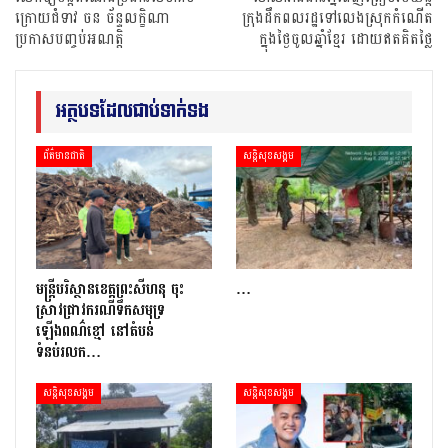
ក្រោយជំទាវ ចន ច័ន្ទលក្ខិណា
ក្រុងដឹកពលរដ្ឋទៅលេងស្រុកកំណើត
ប្រកាសបញ្ចប់អណត្តិ
ក្នុងថ្ងៃចូលឆ្នាំខ្មែរ ដោយឥតគិតថ្លៃ
អត្ថបទដែលជាប់ទាក់ទង
ព័ត៌មានជាតិ
សន្តិសុខសង្គម
មន្រ្តីបរិស្ថានខេត្តព្រះសីហនុ ចុះ
…
ស្រាវជ្រាវករណីទឹកសមុទ្រ
ឡើងពណ៌ខ្មៅ នៅតំបន់
ទំនប់រលក…
សន្តិសុខសង្គម
សន្តិសុខសង្គម