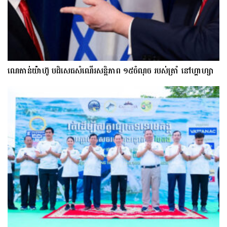
ណេតាន់យ៉ាហ៊ូ បដិសេធសំណើរសន្តិភាព ១៥ចំណុច របស់ត្រាំ នៅហ្គាហ្សា