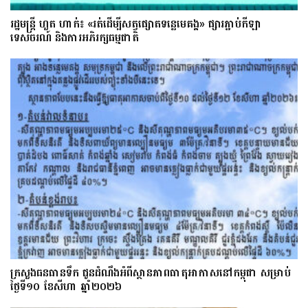
រដ្ឋមន្ត្រី ហួត ហាក់៖ «រត់ដើម្បីសត្វផ្សោតទន្លេមេគង្គ» ផ្សារភ្ជាប់កីឡា
ទេសចរណ៍ និងការអភិរក្សធម្មជាតិ
ក្រសួងធនធានទឹក ជូនដំណឹងអំពីស្ថានភាពធាតុអាកាសនៅកម្ពុជា សម្រាប់
ថ្ងៃទី១០ ខែសីហា ឆ្នាំ២០២៦