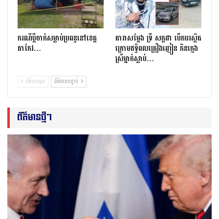
ករណីប្ដីចាក់សម្លាប់ប្រពន្ធនៅខេត្ត
តារាសម្ដែង ទ្រី សក្កដា បើកបរស្ថិត
តាកែវ…
ក្រោមឥទ្ធិពលគ្រឿងញៀន កិនក្មេង
ស្រីម្នាក់ស្លាប់…
ព័ត៌មានមុន
ព័ត៌មានបន្ទាប់
ព័ត៌មានថ្មីៗ