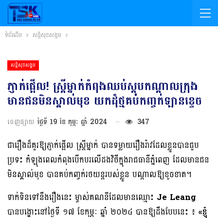
ទំព័រដើម
សន្តិសុខសង្គម
សន្តិសុខសង្គម
ភ្ញាក់ផ្អើល! ស្ត្រីម្នាក់កំពុងឈប់ស្តុបកណ្ដាលក្រុង
មានជនមិនស្គាល់មុខ យកដុំថ្មគប់កញ្ចក់ឡានខ្ទេច
ចេញផ្សាយ
ថ្ងៃទី 19 ខែ កុម្ភៈ ឆ្នាំ 2024
347
ជារឿងដ៏គួរឱ្យភ្ញាក់ផ្អើល ស្ត្រីម្នាក់ បានទម្លាយរឿងរ៉ាវដែលខ្លួនបានជួប
ប្រទះ កំឡុងពេលកំពុងបើកបរលើដងវិថីក្នុងរាជធានីភ្នំពេញ ដែលមានជន
មិនស្គាល់មុខ បានគប់កញ្ចក់រថយន្តរបស់ខ្លួន បណ្ដាលឱ្យខូចខាត។
ទាក់ទិនទៅនឹងរឿងនេះ ម្ចាស់គណនីដែលមានឈ្មោះ
Je Leang
បានបង្ហោះនៅថ្ងៃទី ១៧ ខែកុម្ភៈ ឆ្នាំ ២០២៤ បានឱ្យដឹងបែបនេះ ៖
«
ខ្ញុំ