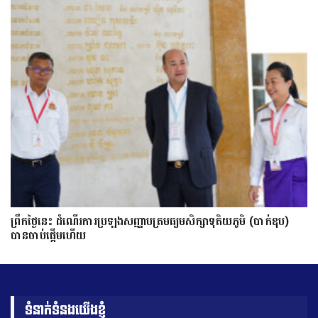
ព្រឹកថ្ងៃនេះ ដំណើរការប្រឡងសញ្ញាបត្រមធ្យមសិក្សាទុតិយភូមិ (បាក់ឌុប)
បានចាប់ផ្តើមហើយ
ទំនាក់ទំនងយើងខ្ញុំ