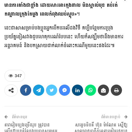
មានការគាំងជាខ្លាំង ដោយសារអាក្មេងពាល មិនស្គាល់មុខ គប់រត់
កណ្តាលក្រុងតែម្តង ពេលកំពុងឈប់ស្តុប»
។
នេះជាសាសម្រាប់បងប្អូនអ្នកបើកបរលើដងវិថី គប្បីបន្ថែមការប្រុង
ប្រយ័ត្នចៀសវាងជួបហេតុការណ៍បែបនេះ ហើយក៏សង្ឃឹមថានឹងមានការ
អន្តរាគមន៍ និងបកស្រាយជាក់លាក់ចំពោះករណីមួយនេះផងដែរ៕
347
ព័ត៌មានមុន
ព័ត៌មានបន្ទាប់
តារារៀមច្បងច្រើនរូប ត្រូវបាន
សម្ដេចធិបតី ហ៊ុន ម៉ាណែត ស្នើឱ្យ
លើកឱ្យបន្តតំណែងប្រធានសមាគម
សាលារាជធានីភ្នំពេញត្រៀមរថយន្ដ