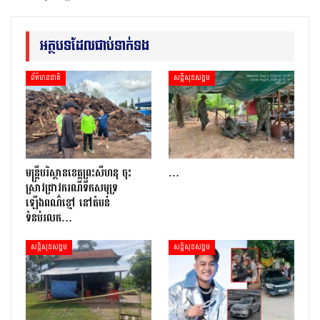
អត្ថបទដែលជាប់ទាក់ទង
ព័ត៌មានជាតិ
សន្តិសុខសង្គម
មន្រ្តីបរិស្ថានខេត្តព្រះសីហនុ ចុះ
…
ស្រាវជ្រាវករណីទឹកសមុទ្រ
ឡើងពណ៌ខ្មៅ នៅតំបន់
ទំនប់រលក…
សន្តិសុខសង្គម
សន្តិសុខសង្គម