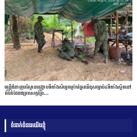
មន្ត្រីជំនាញបរិស្ថានបង្រ្កាបទីតាំងសិប្បកម្មកែច្នៃឈើខុសច្បាប់៤ទីតាំងស្ថិតនៅ
តំបន់ដែនជម្រកសត្វព្រៃ…
ទំនាក់ទំនងយើងខ្ញុំ