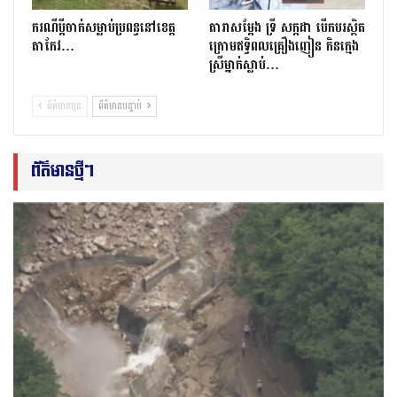
ករណីប្ដីចាក់សម្លាប់ប្រពន្ធនៅខេត្ត
តារាសម្ដែង ទ្រី សក្កដា បើកបរស្ថិត
តាកែវ…
ក្រោមឥទ្ធិពលគ្រឿងញៀន កិនក្មេង
ស្រីម្នាក់ស្លាប់…
ព័ត៌មានមុន
ព័ត៌មានបន្ទាប់
ព័ត៌មានថ្មីៗ