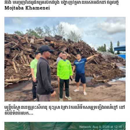
អ៊ីរ៉ង់ បញ្ចេញវីដេអូដ៏កម្រលើក​ដំបូង បង្ហាញ​វត្តមាន​​​របស់​​មេដឹកនាំកំពូលថ្មី
Mojtaba Khamenei
មន្រ្តីបរិស្ថានខេត្តព្រះសីហនុ ចុះស្រាវជ្រាវករណីទឹកសមុទ្រឡើងពណ៌ខ្មៅ នៅ
តំបន់ទំនប់រលក…