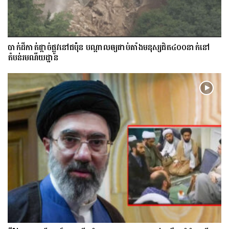
​បាក់​ដី​កាត់ផ្តាច់ផ្លូវ​​នៅជប៉ុន បណ្តាល​ឲ្យ​ជាប់​គាំង​​​មនុស្ស​ជិត​៤០០នាក់​នៅ
តំបន់រមណីយដ្ឋាន​