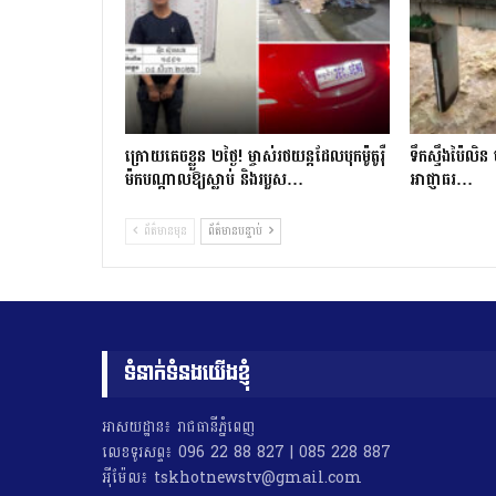
ក្រោយ​គេចខ្លួន ២​ថ្ងៃ​! ម្ចាស់​រថយន្ត​ដែល​បុក​ម៉ូតូ​រ៉ឺ​
ទឹកស្ទឹងប៉ៃលិន 
ម៉ក​បណ្តាល​ឱ្យ​ស្លាប់ និង​របួស…
អាជ្ញាធរ…
ព័ត៌មានមុន
ព័ត៌មានបន្ទាប់
ទំនាក់ទំនងយើងខ្ញុំ
អាសយដ្ឋាន៖ រាជធានីភ្នំពេញ
លេខទូរសព្ទ៖ 096 22 88 827 | 085 228 887
អុីម៉ែល៖ tskhotnewstv@gmail.com