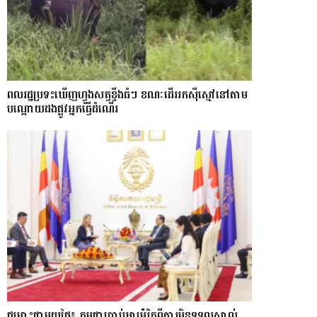
ពលរដ្ឋប្រទះឃេីញហ្វូងសត្វខ្ទីងធំៗ ខណៈ​ដើររកស៊ីស្មៅនៅតាម
បណ្តោយ​ដងផ្លូវអ្នកធ្វើដំណើរ
ជម្លោះជាមួយថៃ៖ កម្ពុជាប្រាប់អាម៉េរិកពីការមិនទទួលស្គាល់