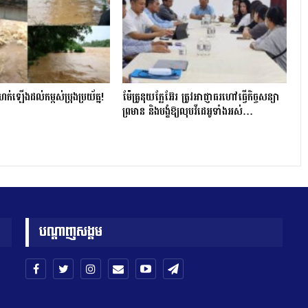
ហក់ឡើងដល់កម្ពស់ប្រុងប្រយ័ត្ន!
ម៉ែគ្រូនុយក្លែអ៊ែរ ត្រូវអាជ្ញាធរហៅធ្វើកិច្ចសន្យា
ព្រមាន និងបង្ខំឱ្យលុបវីដេអូទាំងអស់…
បណ្តាញសង្គម