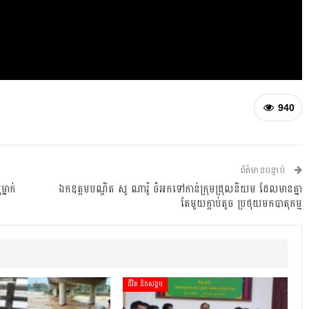
940
ព័ត៌មានបន្ទាប់
្នាក់
ឯកឧត្តមបណ្ឌិត សូ ណារ៉ូ ចំអកទៅកាន់ក្រុមជ្រុលនិយម ដែលមានគ្នា
តែមួយក្តាប់តូច ប្រថុយមកបាតុកម្ម
ជីវិត និងសង្គម