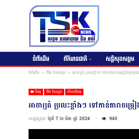
ទំព័រដើម
ព័ត៌មានជាតិ
សន្តិសុខសង្គម
ទំព័រដើម
ជីវិត និងសង្គម
អាចារ្យធំ ប្រលះខ្លាំងៗ ទៅកាន់តារាចម្រៀងមួយរ
វីដេអូ
ជីវិត និងសង្គម
ព័ត៌មានវីដេអូ
អាចារ្យធំ ប្រលះខ្លាំងៗ ទៅកាន់តារាចម
ចេញផ្សាយ
ថ្ងៃទី 7 ខែ មីនា ឆ្នាំ 2024
940