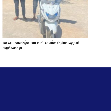
ឃាត់ខ្លួនជនសង្ស័យ ០៣ នាក់ ករណីធាក់ប្លន់យកម៉ូតូនៅ
ខណ្ឌសែនសុខ