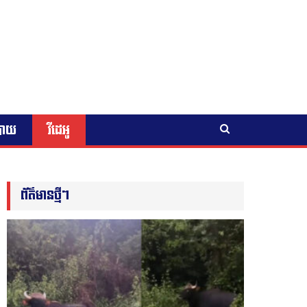
បាយ
វីដេអូ
ព័ត៌មានថ្មីៗ