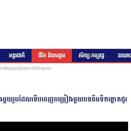
អន្តរជាតិ
ជីវិត និងសង្គម
សិល្បៈកម្សាន្ត
នយោ
ូបដែលទើបចេញចម្រៀងមួយបទធីមទឹកត្នោតជូរ
្រៀងមួយរូបដែលទើបចេញចម្រៀងមួយបទធីមទឹកត្នោតជូរ