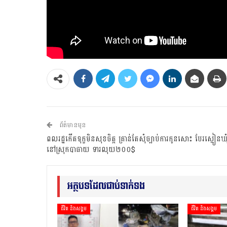
ព័ត៌មានមុន
ពលរដ្ឋកើតទុក្ខមិនសុខចិត្ត គ្រាន់តែសុំច្បាប់ការកូនសោះ បែរស្មៀនឃុំម
នៅស្រុកបាធាយ ទារលុយ២០០$
អត្ថបទដែលជាប់ទាក់ទង
ជីវិត និងសង្គម
ជីវិត និងសង្គម