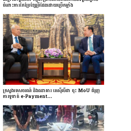
ចំពោះការកែប្រែខ្សែព្រំដែនដោយប្រើកម្លាំង
ក្រសួងទេសចរណ៍ និងធនាគារ អេស៊ីលីដា ចុះ MoU ជំរុញ
ការទូទាត់ e-Payment…