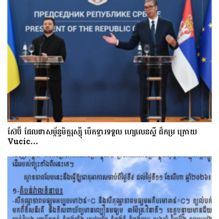
ស៊ែប៊ី​ ដែល​ជា​សម្ព័ន្ធមិត្តរុស្ស៊ី បើក​ទ្វារទទួល​ ហ្សេលេនស្គី​​ ដ៏​កម្រ ក្រោយ
Vucic…