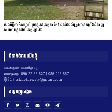
ករណីប្ដីចាក់សម្លាប់ប្រពន្ធនៅខេត្តតាកែវ ជនដៃដល់ត្រូវបានកម្លាំងជំនាញ
តាមចាប់ខ្លួនដល់ខេត្តព្រៃវែង
ទំនាក់ទំនងយើងខ្ញុំ
អាសយដ្ឋាន៖ រាជធានីភ្នំពេញ
លេខទូរសព្ទ៖ 096 22 88 827 | 085 228 887
អុីម៉ែល៖ tskhotnewstv@gmail.com
បណ្តាញសង្គម