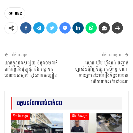
682
ព័ត៌មានមុន
ព័ត៌មានបន្ទាប់
ឃាត់ខ្លួនជនសង្ស័យ ចំនួន០២នាក់
លោក ឃឹម ហ្វីណង់ បញ្ជាក់
ពាក់ព័ន្ធនឹងជួញដូរ និង រក្សាទុក
ច្បាស់ៗជុំវិញទីផ្សារកសិកម្ម ខណៈ
ដោយខុសច្បាប់ នូវសារធាតុញៀន
មានអ្នកនៅឆ្ងល់រឿងទិន្នផលបាន
ហើយដាក់លក់នៅឯណា
អត្ថបទដែលជាប់ទាក់ទង
ជីវិត និងសង្គម
ជីវិត និងសង្គម