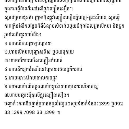
លោកអ្នកនាំពាក្យ បានបង្ហាញពីសេចក្តីក្រើនរំលឹកដើម្បីការពារសុវត្ថិភាព
ក្នុងការធ្វើដំណើរនៅលើផ្លូវល្បឿនលឿន។
សូមជម្រាបជូនថា ក្រុមហ៊ុនផ្លូវល្បឿនលឿនភ្នំពេញ-ព្រះសីហនុ សូមធ្វើ
ការក្រើនរំលឹកបន្ថែមអំពីចំណុចសំខាន់ៗមួយចំនួនដែលអ្នកបើកបរ និងអ្នក
រួមដំណើរគួរយល់ដឹង៖
១.ហាមបើកបរត្រឡប់ក្រោយ
២.ហាមបើកបរបញ្រ្ចាសទិស ឬថយក្រោយ
៣.ហាមបើកបរលើសល្បឿនកំណត់
៤.ហាមដឹកអ្នកដំណើរនៅក្រោយរថយន្តភីកអាប់
៥.ហាមបោះសំរាមចោលតាមផ្លូវ
៦.ហាមឈប់លើគន្លងឈប់បន្ទាន់ដោយគ្មានករណីអាសន្ន
៧.ហាមបង្ហោះម៉ូតូលើផ្លូវល្បឿនលឿន។
បញ្ជាក់៖ករណីបន្ទាន់ឬមានចម្ងល់ផ្សេងៗសូមទំនាក់ទំនង៖1399 ឬ092
33 1399 /098 33 1399 ៕