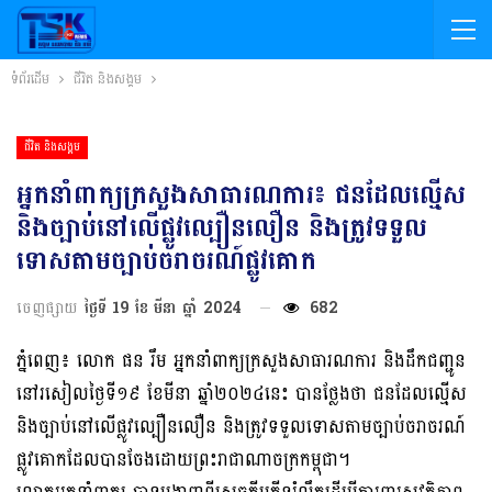
ទំព័រដើម
ជីវិត និងសង្គម
ជីវិត និងសង្គម
អ្នកនាំពាក្យក្រសួងសាធារណការ៖ ជនដែលល្មើស
និងច្បាប់នៅលើផ្លូវល្បឿនលឿន និងត្រូវទទួល
ទោសតាមច្បាប់ចរាចរណ៍ផ្លូវគោក
ចេញផ្សាយ
ថ្ងៃទី 19 ខែ មីនា ឆ្នាំ 2024
682
ភ្នំពេញ៖ លោក ផន រឹម អ្នកនាំពាក្យក្រសួងសាធារណការ និងដឹកជញ្ជូន
នៅរសៀលថ្ងៃទី១៩ ខែមីនា ឆ្នាំ២០២៤នេះ បានថ្លែងថា ជនដែលល្មើស
និងច្បាប់នៅលើផ្លូវល្បឿនលឿន និងត្រូវទទួលទោសតាមច្បាប់ចរាចរណ៍
ផ្លូវគោកដែលបានចែងដោយព្រះរាជាណាចក្រកម្ពុជា។