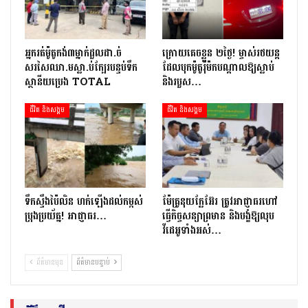
អ្នក​រត់​ម៉ូតូកង់៣​​ម្នាក់​ដួល​ដា.ច់​
ក្រោយ​គេចខ្លួន ២​ថ្ងៃ​! ម្ចាស់​រថយន្ត​
សរសៃឈា.ម​ស្លា.ប់​ក្បែរ​បន្ទប់ទឹក​
ដែល​បុក​ម៉ូតូ​រ៉ឺ​ម៉ក​បណ្តាល​ឱ្យ​ស្លាប់
ស្ថានីយ​ប្រេង ​TOTAL
និង​របួស…
ជីវិត និងសង្គម
ជីវិត និងសង្គម
ទឹកស្ទឹងប៉ៃលិន ហក់ឡើងដល់កម្ពស់
ម៉ែគ្រូនុយក្លែអ៊ែរ ត្រូវអាជ្ញាធរហៅ
ប្រុងប្រយ័ត្ន! អាជ្ញាធរ…
ធ្វើកិច្ចសន្យាព្រមាន និងបង្ខំឱ្យលុប
វីដេអូទាំងអស់…
ព័ត៌មានមុន
ព័ត៌មានបន្ទាប់