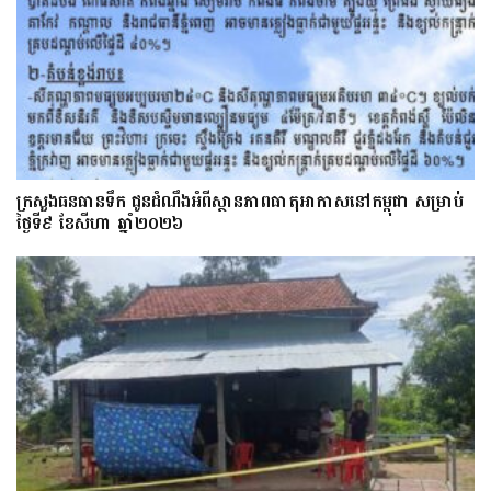
ក្រសួងធនធានទឹក ជូនដំណឹងអំពីស្ថានភាពធាតុអាកាសនៅកម្ពុជា សម្រាប់
ថ្ងៃទី៩ ខែសីហា ឆ្នាំ២០២៦