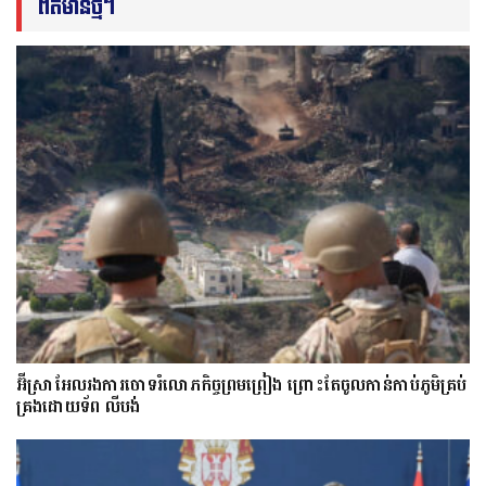
ព័ត៌មានថ្មីៗ
អ៊ីស្រាអែលរង​ការ​ចោទ​​រំលោភកិច្ចព្រមព្រៀង ព្រោះតែ​​ចូល​កាន់​កាប់​ភូមិគ្រប់
គ្រងដោយទ័ព លីបង់