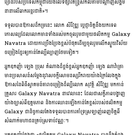
ច្រើនរបស់ប្រទេសកម្ពុជាយើងលើទីផ្សារតន្រ្តីសកលតាមបណ្តាញសង្គម
នានាលើឆាកអន្តរជាតិ»។
ទទួលបានឱកាសដ៏កម្រនេះ លោក សិរីវុឌ្ឍ ប្តេជ្ញាចិត្តនឹងយកទេព
កោសល្យដែលលោកមានទាំងអស់មកចូលរួមជាមួយផលិតកម្ម Galaxy
Navatra ដោយការប្រឹងប្រែងខ្ពស់បំផុតដើម្បចូលរួមលើកស្ទួយវិស័យ
ចម្រៀងខ្មែរឲ្យកាន់តែល្បីល្បាញថែមទៀត។
អ្នកឧកញ៉ា ឡេង ប្រុស តំណាងដ៏ខ្ពង់ខ្ពស់អ្នកឧកញ៉ា ឡេង ណាវ៉ាត្រា
មានប្រសាសន៍សម្តែងនូវសេចក្តីសោមនស្សរីករាយយ៉ាងក្រៃលែងក្នុង
ឱកាសនៃពិធីស្វាគមន៍តារាចម្រៀងដ៏ល្បីលោក សុវត្ថិ សិរីវុឌ្ឍ មកកាន់
គ្រួសារ Galaxy Navatra នាវេលានេះ ដែលជាសក្ខីភាពបង្ហាញ
យ៉ាងច្បាស់ពីឧត្តមភាព និងការឈានឡើងកាន់តែខ្ពស់របស់ផលិតកម្ម
Galaxy ជានិច្ចកាលតែងទទួលបានការគាំទ្រស្រឡាញ់ពេញចិត្តពី
សំណាក់មហាជនគ្រប់ស្រទាប់វណ្ណៈ។
អ្នកឧកញ៉ាថ្លែងថា «ផលិតកម្ម Galaxy Navatra បាននឹងកំពុង