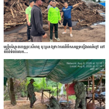
មន្រ្តីបរិស្ថានខេត្តព្រះសីហនុ ចុះស្រាវជ្រាវករណីទឹកសមុទ្រឡើងពណ៌ខ្មៅ នៅ
តំបន់ទំនប់រលក…