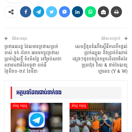
ព័ត៌មានមុន
ព័ត៌មានបន្ទាប់
ប្រជាពលរដ្ឋ ដែលមានក្រដាសប្រាក់
សេចក្តីជូនដំណឹងស្តីពីការបើកផ្តល់
ចាស់ ទក់ រហែក អាចមកប្ដូរក្រដាស
ប្រាក់ឈ្នួល និងប្រាក់បំណាច់
ប្រាក់រៀលថ្មី មិនគិតថ្លៃ នៅគ្រប់សាខា
ផ្សេងៗជូនបងប្អូនកម្មករនិយោជិតនៃ
ធនាគារជាតិនៃកម្ពុជា ចាប់ពី
ក្រុមហ៊ុន វ៉ាយ & ដាប់បែលយូ
ថ្ងៃទី២០-២៩ ខែមីនា
ហ្គាមេន (Y & W)
អត្ថបទដែលជាប់ទាក់ទង
សិល្បៈកម្សាន្ត
សិល្បៈកម្សាន្ត