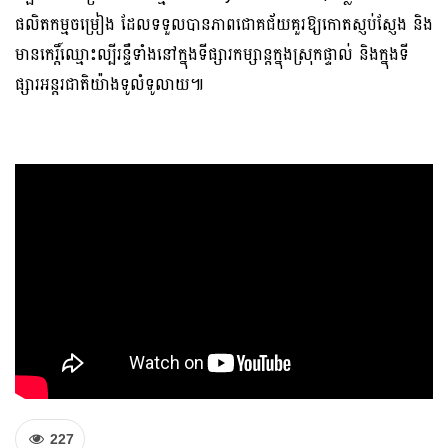
ផលិតកម្មចម្រៀង ដែលទទួលបានភាពជោគជ័យគួរឱ្យកោតស្ញប់ស្ញែង និង
មានកេរ្តិ៍ឈ្មោះល្បីរន្ទឺទាំងនៅក្នុងទីផ្សារកម្សាន្តក្នុងស្រុកផ្ទាល់ និងក្នុងទី
ផ្សារអន្តរជាតិយ៉ាងទូលំទូលាយ៕
227