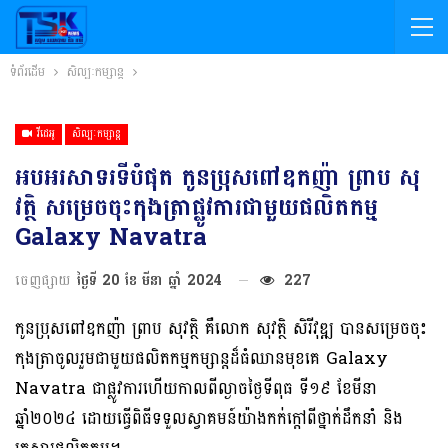
ទំព័រដើម
សិល្បៈកម្សាន្ត
វីដេអូ
សិល្បៈកម្សាន្ត
អបអរសាទរទីបំផុត កូនប្រុសពៅឧកញ៉ា ព្រាប សុ
វត្ថិ សម្រេចចុះកុងត្រាផ្លូវការជាមួយផលិតកម្ម
Galaxy Navatra
ចេញផ្សាយ
ថ្ងៃទី 20 ខែ មីនា ឆ្នាំ 2024
227
កូនប្រុសពៅឧកញ៉ា ព្រាប សុវត្ថិ គឺលោក សុវត្ថិ សិរីវុឌ្ឍ បានសម្រេចចុះ
កុងត្រាចូលរួមជាមួយផលិតកម្មកម្សាន្តដ៏ធំឈានមុខគេ Galaxy
Navatra ជាផ្លូវការហើយកាលពីល្ងាចថ្ងៃទីពុធ ទី១៩ ខែមីនា
ឆ្នាំ២០២៤ ដោយធ្វើពិធីទទួលស្វាគមន៍យ៉ាងកក់ក្តៅពីថ្នាក់ដឹកនាំ និង