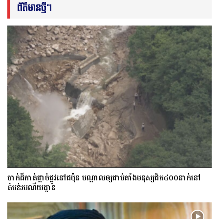
ព័ត៌មានថ្មីៗ
​បាក់​ដី​កាត់ផ្តាច់ផ្លូវ​​នៅជប៉ុន បណ្តាល​ឲ្យ​ជាប់​គាំង​​​មនុស្ស​ជិត​៤០០នាក់​នៅ
តំបន់រមណីយដ្ឋាន​