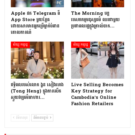
Apple ដក Telegram ពី
The Morning បន្ត
App Store មួយភ្លែត
បេសកកម្មមនុស្សធម៌ ឈរជាមួយ
ដោយសារមានអ្នកប្រើម្នាក់បំពាន
ប្រជាពលរដ្ឋក្នុងគ្រាលំបាក…
គោលការណ៍
សិល្បៈកម្សាន្ត
សិល្បៈកម្សាន្ត
ឥទ្ធិពលរបស់លោក ងួន សៀងហេង
Live Selling Becomes
(Tong Heng) ក្នុងការលើក
Key Strategy for
ស្ទួយវប្បធម៌អាហារ…
Cambodia’s Online
Fashion Retailers
ព័ត៌មានមុន
ព័ត៌មានបន្ទាប់