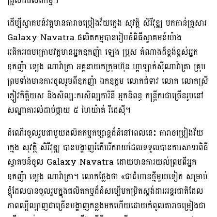
គ្រួសារផលិតកម្ម។
ដើម្បីស្វាគមន៍វត្តមានតារាចម្រៀងវ័យក្មេង សុវត្ថិ សិរីវុឌ្ឍ មកកាន់គ្រួសារ
Galaxy Navatra ផលិតកម្មបានរៀបចំពិធីស្វាគមន៍យ៉ាង
អធិកអធមក្រោមវត្តមានអ្នកឧកញ៉ា ឡេង ប្រុស តំណាងដ៏ខ្ពង់ខ្ពស់អ្នក
ឧកញ៉ា ឡេង ណាវ៉ាត្រា អគ្គនាយកក្រុមហ៊ុន ហ្គាឡាក់ស៊ីណាវ៉ាត្រា គ្រុប
ព្រមទាំងមានការចូលរួមពីឧកញ៉ា ឯកឧត្តម លោកជំទាវ លោក លោកស្រី
ភ្ញៀវកិត្តិយស និងសិល្បៈករសិល្បការិនី អ្នកនិពន្ធ តន្រ្តីករជាច្រើនរូបនៅ
សណ្ឋាគារលំដាប់ផ្កាយ ៥ ហៃយ៉ាត់ រីជេស៊ី។
ដំណើរចូលរួមជាមួយផលិតកម្មកម្សាន្តដ៏ធំនៅពេលនេះ តារាចម្រៀងវ័យ
ក្មេង សុវត្ថិ សិរីវុឌ្ឍ បានបង្ហាញរំភើបរីករាយដែលទទួលបានការសាទរពិធី
ស្វាគមន៍ចូល Galaxy Navatra ដោយមានការយល់ព្រមពីអ្នក
ឧកញ៉ា ឡេង ណាវ៉ាត្រា។ លោកថ្លែងថា «ជាជំហានថ្មីមួយទៀត សម្រាប់
ខ្ញុំដែលបានចូលរួមក្នុងផលិតកម្មដ៏ធំសម្បើមកម្រិតស្តង់ដារអន្តរជាតិដែល
ភាពល្បីល្បាញជាច្រើនបង្ហាញកន្លងមកហើយដោយកំពូលតារាចម្រៀងជា