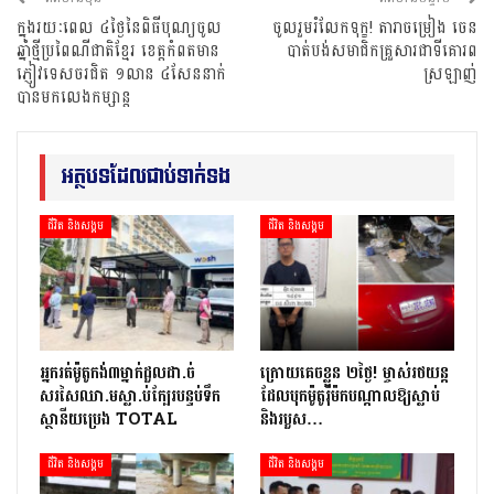
ក្នុងរយៈពេល ៤ថ្ងៃនៃពិធីបុណ្យចូល
ចូលរួមរំលែកទុក្ខ! តារាចម្រៀង ចេន
ឆ្នាំថ្មីប្រពៃណីជាតិខ្មែរ ខេត្តកំពតមាន
បាត់បង់សមាជិកគ្រួសារជាទីគោរព
ភ្ញៀវទេសចរជិត ១លាន ៤សែននាក់
ស្រឡាញ់
បានមកលេងកម្សាន្ត
អត្ថបទដែលជាប់ទាក់ទង
ជីវិត និងសង្គម
ជីវិត និងសង្គម
អ្នក​រត់​ម៉ូតូកង់៣​​ម្នាក់​ដួល​ដា.ច់​
ក្រោយ​គេចខ្លួន ២​ថ្ងៃ​! ម្ចាស់​រថយន្ត​
សរសៃឈា.ម​ស្លា.ប់​ក្បែរ​បន្ទប់ទឹក​
ដែល​បុក​ម៉ូតូ​រ៉ឺ​ម៉ក​បណ្តាល​ឱ្យ​ស្លាប់
ស្ថានីយ​ប្រេង ​TOTAL
និង​របួស…
ជីវិត និងសង្គម
ជីវិត និងសង្គម