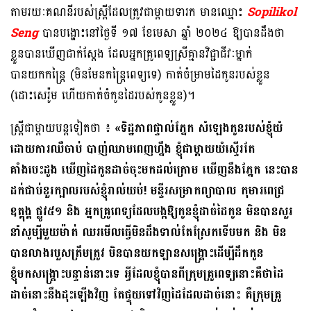
តាមរយៈគណនីរបស់ស្ត្រីដែលត្រូវជាម្ដាយទារក មានឈ្មោះ
Sopilikol
Seng
បានបង្ហោះនៅថ្ងៃទី ១៧ ខែមេសា​ ឆ្នាំ ២០២៤ ឱ្យបានដឹងថា
ខ្លួនបានឃើញជាក់ស្តែង ដែលអ្នកគ្រូពេទ្យស្រីគ្មានវិជ្ជាជីវៈម្នាក់
បានយកកន្រៃ្ត (មិនមែនកន្ត្រៃពេទ្យទេ) កាត់ចំម្រាមដៃកូនរបស់ខ្លួន
(ដោះសេរ៉ូម ហើយកាត់ចំកូនដៃរបស់កូនខ្លួន​)។
ស្ត្រីជាម្ដាយបន្តទៀតថា ៖
«ទិដ្ឋភាពផ្ទាល់ភ្នែក សំឡេងកូនរបស់ខ្ញុំយំ
ដោយការឈឺចាប់ បាញ់ឈាមពេញហ្នឹង ខ្ញុំជាម្តាយយំស្ទើរតែ
គាំងបេះដូង ឃើញដៃកូនដាច់ចុះមកដល់ក្រោម ឃើញនឹងភ្នែក នេះបាន
ដក់ជាប់ខួរក្បាលរបស់ខ្ញុំរាល់យប់! មន្ទីរសម្រាកព្យាបាល កុមារពេជ្រ
ឧត្តុង្គ ផ្លូវ៥១ និង អ្នកគ្រូពេទ្យដែលបង្កឱ្យកូនខ្ញុំដាច់ដៃកូន មិនបានសួរ
នាំសូម្បីមួយម៉ាត់ ឈរមើលធ្វើមិនដឹងទាល់តែស្រែកទើបមក និង មិន
បានលាងរបួសត្រឹមត្រូវ មិនបានយកឡានសង្គ្រោះដើម្បីដឹកកូន
ខ្ញុំមកសង្គ្រោះបន្ទាន់នោះទេ អ្វីដែលខ្ញុំបានពីក្រុមគ្រូពេទ្យនោះគឺថាដៃ
ដាច់នោះនឹងដុះឡើងវិញ តែផ្ទុយទៅវិញដៃដែលដាច់នោះ គឺក្រុមគ្រូ