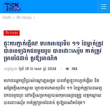
ទំព័រដើម
ជីវិត និងសង្គម
ជីវិត និងសង្គម
ផ្ទុះការភ្ញាក់ផ្អើល! ទារកអាយុទើប ១១ ខែម្នាក់ត្រូវ
បានពេទ្យឯកជនមួយរូប បានដោះសេរ៉ូម កាត់ត្រូវ
ម្រាមដៃដាច់ គួរឱ្យអាណិត
ចេញផ្សាយ
ថ្ងៃទី 18 ខែ មេសា ឆ្នាំ 2024
344
មហាជនអ្នកប្រើប្រាស់បណ្ដាញសង្គម បាននាំគ្នាផ្ទុះការភ្ញាក់ផ្អើល និង
សម្ដែងក្ដីសោកស្ដាយ ក្រោយទារកអាយុទើប ១១ ខែម្នាក់ត្រូវបានពេទ្យ
ឯកជនមួយរូប នៅមន្ទីរសម្រាកព្យាបាលកុមារពេជ្រឧត្តុង្គ ខេត្តកណ្ដាល
បានដោះសេរ៉ូម កាត់ត្រូវម្រាមដៃដាច់ គួរឱ្យអាណិតបំផុត។