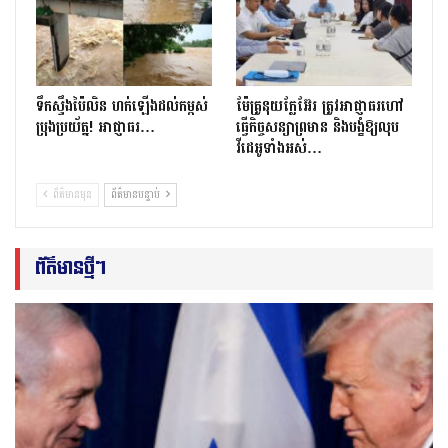
ទឹកស្ទឹងប៉ៃលិន ហក់ឡើងដល់កម្ពស់
ម៉ែគ្រូនុយក្លែអ៊ែរ ត្រូវអាជ្ញាធរហៅ
ប្រុងប្រយ័ត្ន! អាជ្ញាធរ…
ធ្វើកិច្ចសន្យាព្រមាន និងបង្ខំឱ្យលុប
វីដេអូទាំងអស់…
ព័ត៌មានមុន
ព័ត៌មានបន្ទាប់
ព័ត៌មានថ្មីៗ