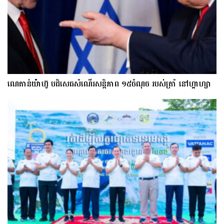
ណេតាន់យ៉ាហ៊ូ បដិសេធសំណើរសន្តិភាព ១៥ចំណុច របស់ត្រាំ នៅហ្គាហ្សា