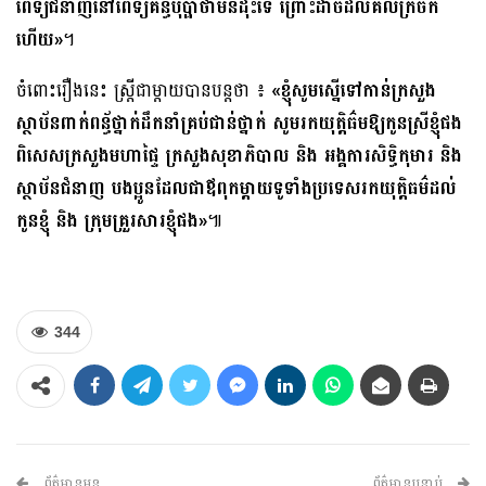
ពេទ្យជំនាញនៅពេទ្យគន្ធបុប្ផាថាមិនដុះទេ ព្រោះដាច់ដល់គល់ក្រចក
ហើយ»
។
ចំពោះរឿងនេះ ស្ត្រីជាម្ដាយបានបន្តថា ៖
«
ខ្ញុំសូមស្នើទៅកាន់ក្រសួង
ស្ថាប័នពាក់ពន្ធ័ថ្នាក់ដឹកនាំគ្រប់ជាន់ថ្នាក់ សូមរកយុត្តិធ៌មឱ្យកូនស្រីខ្ញុំផង
ពិសេសក្រសួងមហាផ្ទៃ ក្រសួងសុខាភិបាល និង អង្គការសិទ្ធិកុមារ និង
ស្ថាប័នជំនាញ បងប្អូនដែលជាឪពុកម្តាយទូទាំងប្រទេសរកយុត្តិធម៌ដល់
កូនខ្ញុំ និង ក្រុមគ្រួរសារខ្ញុំផង»
៕
344
ព័ត៌មានមុន
ព័ត៌មានបន្ទាប់