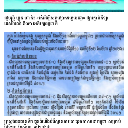
រដ្ឋមន្ត្រី ហួត ហាក់៖ «រត់ដើម្បីសត្វផ្សោតទន្លេមេគង្គ» ផ្សារភ្ជាប់កីឡា
ទេសចរណ៍ និងការអភិរក្សធម្មជាតិ
ក្រសួងធនធានទឹក ជូនដំណឹងអំពីស្ថានភាពធាតុអាកាសនៅកម្ពុជា សម្រាប់
ថ្ងៃទី១០ ខែសីហា ឆ្នាំ២០២៦