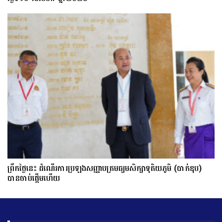
ព្រឹកថ្ងៃនេះ ដំណើរការប្រឡងសញ្ញាបត្រមធ្យមសិក្សាទុតិយភូមិ (បាក់ឌុប)
បានចាប់ផ្តើមហើយ