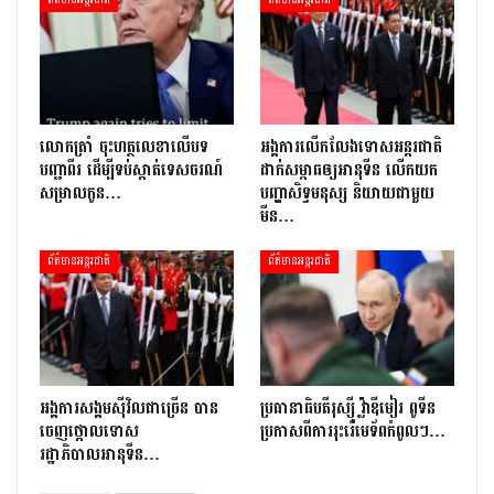
លោក​ត្រាំ ចុះហត្ថលេខាលើបទ
អង្គការលើកលែងទោសអន្តរជាតិ
បញ្ជាពីរ ដើម្បីទប់ស្កាត់ទេស​ចរណ៍
ដាក់សម្ពាធឲ្យអានុទីន លើកយក
សម្រាលកូន…
បញ្ហាសិទ្ធមនុស្ស និយាយជាមួយ
មីន…
ព័ត៌មានអន្តរជាតិ
ព័ត៌មានអន្តរជាតិ
អង្គការសង្គមស៊ីវិលជាច្រើន បាន
ប្រធានាធិបតីរុស្ស៊ី វ្ល៉ាឌីមៀរ ពូទីន
ចេញថ្កោលទោស
ប្រកាសពីការរុះរើមេទ័ពកំពូលៗ…
រដ្ឋាភិបាលអានុទីន…