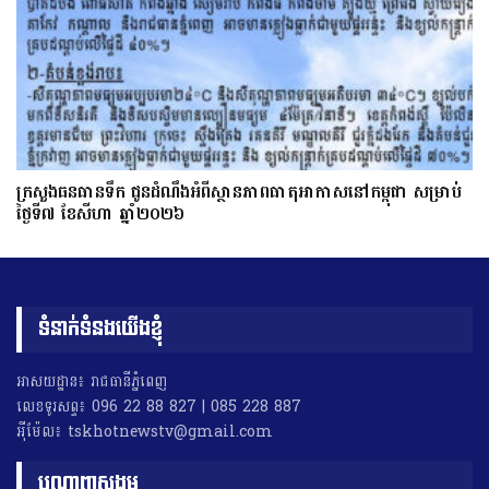
ក្រសួងធនធានទឹក ជូនដំណឹងអំពីស្ថានភាពធាតុអាកាសនៅកម្ពុជា សម្រាប់
ថ្ងៃទី៧ ខែសីហា ឆ្នាំ២០២៦
ទំនាក់ទំនងយើងខ្ញុំ
អាសយដ្ឋាន៖ រាជធានីភ្នំពេញ
លេខទូរសព្ទ៖ 096 22 88 827 | 085 228 887
អុីម៉ែល៖ tskhotnewstv@gmail.com
បណ្តាញសង្គម