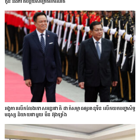
កូន និងកាត់បន្ថយសញ្ជាតិពីកំណើត
អង្គការលើកលែងទោសអន្តរជាតិ ដាក់សម្ពាធឲ្យអានុទីន លើកយកបញ្ហាសិទ្ធ
មនុស្ស និយាយជាមួយ មីន អ៊ុងឡាំង