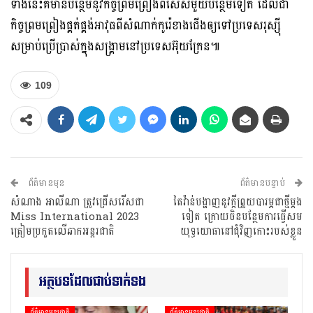
ទាំងនេះគឺមានបន្ថែមនូវកិច្ចព្រមព្រៀងពិសេសមួយបន្ថែមទៀត ដែលជា
កិច្ចព្រមព្រៀងផ្គត់ផ្គង់អាវុធពីសំណាក់កូរ៉េខាងជើងឲ្យទៅប្រទេសរុស្ស៊ី
សម្រាប់ប្រើប្រាស់ក្នុងសង្គ្រាមនៅប្រទេសអ៊ុយក្រែន៕
109
ព័ត៌មានមុន
ព័ត៌មានបន្ទាប់
សំណាង អា​លី​ណា ត្រូវ​ជ្រើសរើស​ជា
តៃវ៉ាន់បង្ហាញនូវក្តីព្រួយបារម្ភជាថ្មីម្តង
Miss International 2023
ទៀត ក្រោយចិនបន្ថែមការធ្វើសម
ត្រៀម​ប្រកួត​លើ​ឆាក​អន្តរ​ជាតិ
យុទ្ធយោធានៅជុំវិញកោះរបស់ខ្លួន
អត្ថបទដែលជាប់ទាក់ទង
ព័ត៌មានអន្តរជាតិ
ព័ត៌មានអន្តរជាតិ