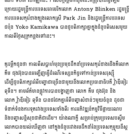
សៅរ៍ ទី២៣ ខែកញ្ញានេះ។ សេចក្តីថ្លែងការរួមនេះគឺត្រូវបានធ្វើឡើង
ក្រោយរដ្ឋមន្ត្រីការបរទេសអាមេរិកលោក Antony Blinken រដ្ឋមន្រ្តី
ការបរទេសកូរ៉េខាងត្បូងលោកស្រី Park Jin និងរដ្ឋមន្ត្រីការបរទេស
ជប៉ុន Yoko Kamikawa បានជួបពិភាក្សាគ្នាក្នុងជំនួបពិសេសមួយ
កាលពីថ្ងៃសុក្រកន្លងទៅនេះ។
គួររម្លឹកជូនថា កាលពីសប្តាហ៍មុនប្រមុខដឹកនាំប្រទេសកូរ៉េខាងជើងគឺលោក
គឹម ជុងអ៊ុនបានអញ្ជើញធ្វើដំណើរទស្សនកិច្ចទៅកាន់ប្រទេសរុស្ស៊ី
ដើម្បីជួបពិភាក្សាអំពីបញ្ហាជាច្រើនជាមួយនឹងលោកប្រធានាធិបតី វ្ល៉ាឌីមៀរ
ពូទីន។ តាមព័ត៌មានផ្លូវការបានបង្ហាញថា លោក គឹម ជុងអ៊ុន និង
លោក វ្ល៉ាឌីមៀរ ពូទីន បានជជែកគ្នាអំំពីបញ្ហាសំខាន់ៗមួយចំនួន ដូចជា
ទំនាក់ទំនងការទូតរវាងប្រទេសទាំងពីរ ការអភិវឌ្ឍន៍កម្មវិធីផ្កាយរណប
និងបញ្ហាសន្តិសុខជាតិជាដើម។​ យ៉ាងណាក្តី សម្រាប់ក្រុមប្រទេសបស្ចឹម
លោកបានយល់ឃើញថា នៅក្នុងជំនួបរវាងមេដឹកនាំនៃប្រទេសកុម្មុយនីស្ត