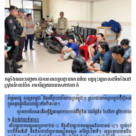
កម្លាំងគណ:បញ្ជាការឯកភាពខេត្តបន្ទាយមានជ័យ បន្តចុះរដ្ឋបាល៥ទីតាំងនៅ
ក្រុងប៉ោយប៉ែត រកឃើញជនបរទេស២៦នាក់