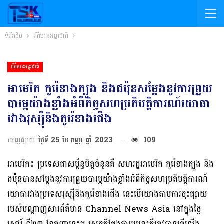
ទំព័រដើម
ព័ត៌មានអន្តរជាតិ
ព័ត៌មានអន្តរជាតិ
អាមេរិក កូរ៉េខាងត្បូង និងជប៉ុនសម្តែងនូវការព្រួយ
បារម្ភយ៉ាងខ្លាំងអំពីកិច្ចសហប្រតិបត្តិការណ៍យោធា
រវាងរុស្ស៊ីនិងកូរ៉េខាងជើង
ចេញផ្សាយ
ថ្ងៃទី 25 ខែ កញ្ញា ឆ្នាំ 2023
109
អាមេរិក៖ ប្រទេសជាសម្ព័ន្ធមិត្តចំ​នួនគឺ សហរដ្ឋអាមេរិក កូរ៉េខាងត្បូង និង
ជប៉ុនបានសម្តែងនូវការព្រួយបារម្ភយ៉ាងខ្លាំងអំពីកិច្ចសហប្រតិបត្តិការណ៍
យោធារវាងប្រទេសរុស្ស៊ីនិងកូរ៉េខាងជើង នេះបើយោងតាមការចុះផ្សាយ
របស់បណ្តាញសារព័ត៌មាន Channel News Asia នៅក្នុងថ្ងៃ