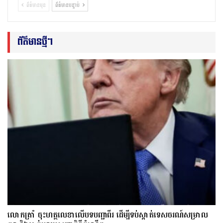
ព័ត៌មានមុន
ព័ត៌មានបន្ទាប់
ព័ត៌មានថ្មីៗ
លោក​ត្រាំ ចុះហត្ថលេខាលើបទបញ្ជាពីរ ដើម្បីទប់ស្កាត់ទេស​ចរណ៍សម្រាល