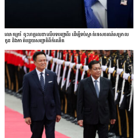
លោក​ត្រាំ ចុះហត្ថលេខាលើបទបញ្ជាពីរ ដើម្បីទប់ស្កាត់ទេស​ចរណ៍សម្រាល
កូន និងកាត់បន្ថយសញ្ជាតិពីកំណើត