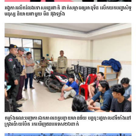
អង្គការលើកលែងទោសអន្តរជាតិ ដាក់សម្ពាធឲ្យអានុទីន លើកយកបញ្ហាសិទ្ធ
មនុស្ស និយាយជាមួយ មីន អ៊ុងឡាំង
កម្លាំងគណ:បញ្ជាការឯកភាពខេត្តបន្ទាយមានជ័យ បន្តចុះរដ្ឋបាល៥ទីតាំងនៅ
ក្រុងប៉ោយប៉ែត រកឃើញជនបរទេស២៦នាក់