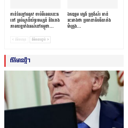
កាន់តែក្តៅគគុក! ចាប់ពីពេលនេះត
ឯកឧត្តម ហ្សង់ ហ្រ្វង់ស័រ តាន់
ទៅ គ្រប់ស្ថានីយ៍ទូរទស្សន៍ និងរោង
អះអាងថា ប្រធានាធិបតីបារាំង
ភាពយន្តទាំងអស់នៅកម្ពុជា…
ម៉ាក្រុង…
ព័ត៌មានមុន
ព័ត៌មានបន្ទាប់
ព័ត៌មានថ្មីៗ