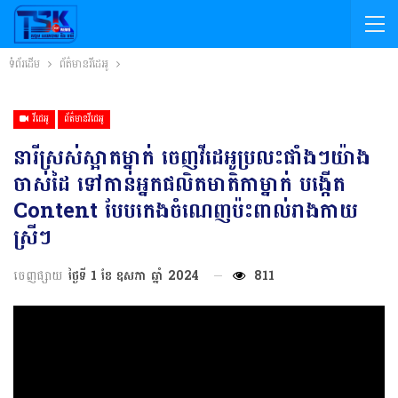
ទំព័រដើម
ព័ត៌មានវីដេអូ
វីដេអូ
ព័ត៌មានវីដេអូ
នារីស្រស់ស្អាតម្នាក់ ចេញវីដេអូប្រលះផាំងៗយ៉ាង
ចាស់ដៃ ទៅកាន់អ្នកផលិតមាតិកាម្នាក់ បង្កើត
Content បែបកេងចំណេញប៉ះពាល់រាងកាយ
ស្រីៗ
ចេញផ្សាយ
ថ្ងៃទី 1 ខែ ឧសភា ឆ្នាំ 2024
811