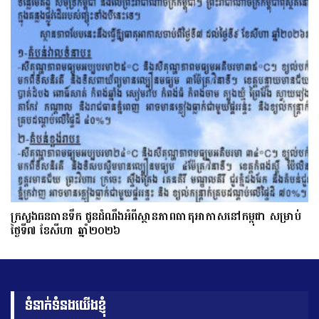
ក្រសួងធនធានទឹក ជូនដំណឹងអំពីស្ថានភាពធាតុអាកាសនៅកម្ពុជា សម្រាប់
ថ្ងៃទី៧ ខែសីហា ឆ្នាំ២០២៦
ទំនាក់ទំនងយើងខ្ញុំ