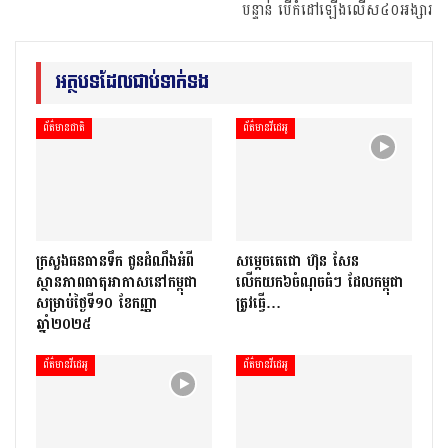
បន្ទាន់ បើកំដៅឡើងលើស៤០អង្សារ
អត្ថបទដែលជាប់ទាក់ទង
ព័ត៌មានជាតិ
ព័ត៌មានវីដេអូ
ក្រសួងធនធានទឹក ជូនដំណឹងអំពី
សម្តេចតេជោ ហ៊ុន សែន
ស្ថានភាពធាតុអាកាសនៅកម្ពុជា
លើកយក៦ចំណុចធំៗ ដែលកម្ពុជា
សម្រាប់ថ្ងៃទី១០ ខែកញ្ញា
ត្រូវធ្វើ…
ឆ្នាំ២០២៥
ព័ត៌មានវីដេអូ
ព័ត៌មានវីដេអូ