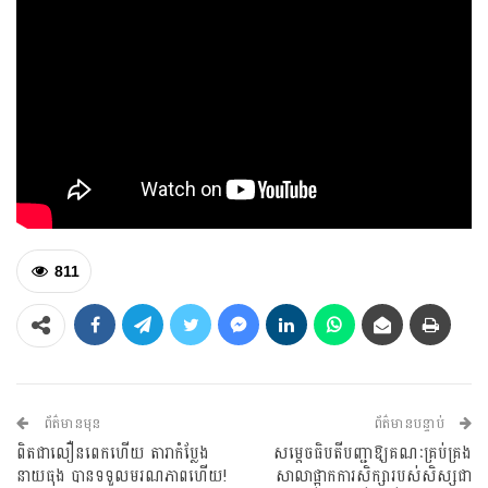
811
ព័ត៌មានមុន
ព័ត៌មានបន្ទាប់
ពិតជាលឿនពេកហើយ តារាកំប្លែង
សម្ដេចធិបតីបញ្ជាឱ្យគណៈគ្រប់គ្រង
នាយធុង បានទទួលមរណភាពហើយ!
សាលាផ្អាកការសិក្សារបស់សិស្សជា