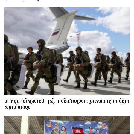
ចារកម្ម​អាមេរិក​ព្រមាន​ថា​ រុស្ស៊ី​ អាចនឹងវាយប្រហារប្រទេស​​ណា​តូ ​នៅ​ប៉ុន្មាន​
សប្តាហ៍​​ខាង​មុខ​​