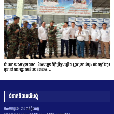
អំណោយសម្តេចតេជោ និងសម្តេចកិត្តិព្រឹទ្ធបណ្ឌិត ត្រូវប្រគល់ជូនកងកម្លាំងជួរ
មុខនៅកងអន្តរគមន៍លេខ៣២៤…
ទំនាក់ទំនងយើងខ្ញុំ
អាសយដ្ឋាន៖ រាជធានីភ្នំពេញ