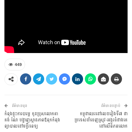
449
ព័ត៌មានមុន
ព័ត៌មានបន្ទាប់
កំពុងផ្ទុះការបារម្ភ កូនប្រុសលោកតា
កម្ពុជាឈរនៅលេខរៀងទី៧ ជា
គង់ ណៃ បង្ហាញស្ថានភាពឪពុកកំពុង
ប្រទេសនាំចេញស្រូវ-អង្ករធំជាងគេ
ព្យាបាលនៅមន្ទីរពេទ្យ
នៅលើពិភពលោក