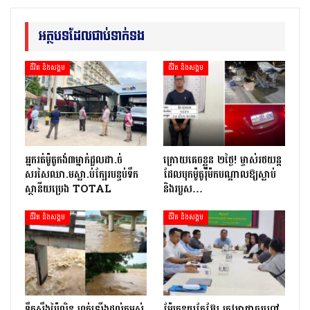
អត្ថបទដែលជាប់ទាក់ទង
ជីវិត និងសង្គម
ជីវិត និងសង្គម
អ្នក​រត់​ម៉ូតូកង់៣​​ម្នាក់​ដួល​ដា.ច់​
ក្រោយ​គេចខ្លួន ២​ថ្ងៃ​! ម្ចាស់​រថយន្ត​
សរសៃឈា.ម​ស្លា.ប់​ក្បែរ​បន្ទប់ទឹក​
ដែល​បុក​ម៉ូតូ​រ៉ឺ​ម៉ក​បណ្តាល​ឱ្យ​ស្លាប់
ស្ថានីយ​ប្រេង ​TOTAL
និង​របួស…
ជីវិត និងសង្គម
ជីវិត និងសង្គម
ទឹកស្ទឹងប៉ៃលិន ហក់ឡើងដល់កម្ពស់
ម៉ែគ្រូនុយក្លែអ៊ែរ ត្រូវអាជ្ញាធរហៅ