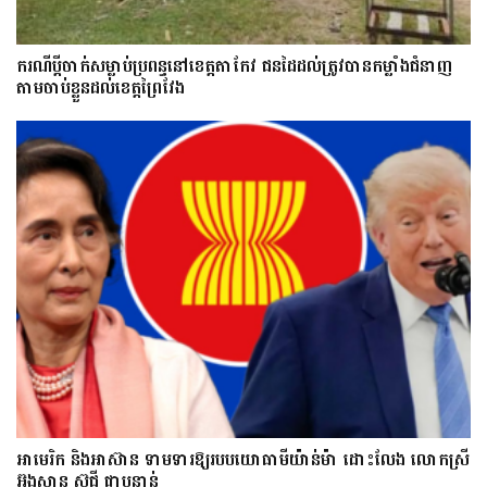
ករណីប្ដីចាក់សម្លាប់ប្រពន្ធនៅខេត្តតាកែវ ជនដៃដល់ត្រូវបានកម្លាំងជំនាញ
តាមចាប់ខ្លួនដល់ខេត្តព្រៃវែង
អាមេរិក និងអាស៊ាន ទាមទារឱ្យ​របបយោធាមីយ៉ាន់ម៉ា​ ដោះ​លែង​ លោកស្រី
អ៊ុងសាន ស៊ូជី ជា​បន្ទាន់