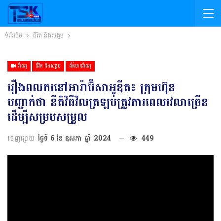
ទំព័រដើម
ជីវិត និងសង្គម
វីដេអូ
ជីវិត និងសង្គម
ព័ត៌មានវីដេអូ
រឿងពលករនៅអារ៉ាប៊ីសាអូឌីត៖ ក្រុមហ៊ុន
បញ្ជាក់ថា នីតិវិធីវិលត្រឡប់ត្រូវការពេលវេលាច្រើន
ដើម្បីសម្របសម្រួល
ចេញផ្សាយ
ថ្ងៃទី 6 ខែ ឧសភា ឆ្នាំ 2024
449