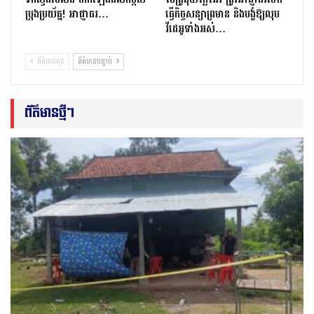
ប្រុងប្រយ័ត្ន! អាជ្ញាធរ…
ធ្វើកិច្ចសន្យាព្រមាន និងបង្ខំឱ្យលុប
វីដេអូទាំងអស់…
ព័ត៌មានមុន
ព័ត៌មានបន្ទាប់
ព័ត៌មានថ្មីៗ