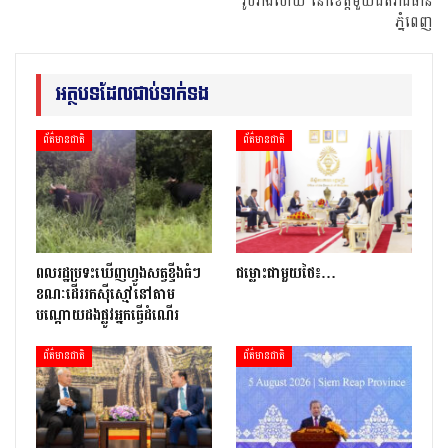
រូបរាងហើយ នៅខេត្តមួយជិតរាជធានី
ភ្នំពេញ
អត្ថបទដែលជាប់ទាក់ទង
ព័ត៌មានជាតិ
ព័ត៌មានជាតិ
ពលរដ្ឋប្រទះឃេីញហ្វូងសត្វខ្ទីងធំៗ
ជម្លោះជាមួយថៃ៖…
ខណៈ​ដើររកស៊ីស្មៅនៅតាម
បណ្តោយ​ដងផ្លូវអ្នកធ្វើដំណើរ
ព័ត៌មានជាតិ
ព័ត៌មានជាតិ