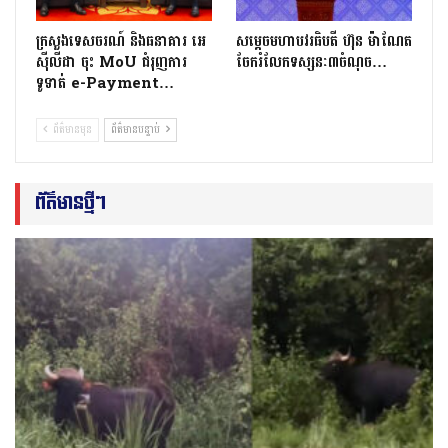
ក្រសួងទេសចរណ៍ និងធនាគារ អេ
សម្ដេចមហាបវរធិបតី ហ៊ុន ម៉ាណែត
ស៊ីលីដា ចុះ MoU ជំរុញការ
ចែករំលែកទស្សនៈ៣ចំណុច…
ទូទាត់ e-Payment…
ព័ត៌មានមុន
ព័ត៌មានបន្ទាប់
ព័ត៌មានថ្មីៗ