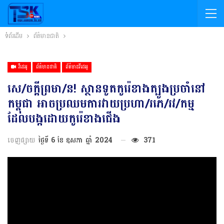
ទំព័រដើម
ព័ត៌មានជាតិ
វីដេអូ
ព័ត៌មានជាតិ
ព័ត៌មានវីដេអូ
សេ/ចក្តីព្រមា/ន! ស្ថានទូតកូរ៉េខាងត្បូងប្រចាំនៅ
កម្ពុជា អាចប្រឈមការវាយប្រហា/រភេ/រវ/កម្ម
ដែលបង្កដោយកូរ៉េខាងជើង
ចេញផ្សាយ
ថ្ងៃទី 6 ខែ ឧសភា ឆ្នាំ 2024
371