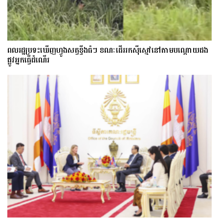
ពលរដ្ឋប្រទះឃេីញហ្វូងសត្វខ្ទីងធំៗ ខណៈ​ដើររកស៊ីស្មៅនៅតាមបណ្តោយ​ដង
ផ្លូវអ្នកធ្វើដំណើរ