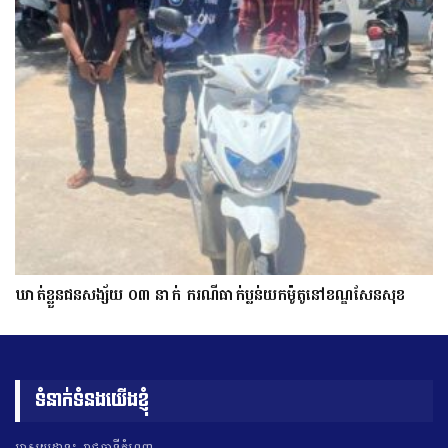
ឃាត់ខ្លួនជនសង្ស័យ ០៣ នាក់ ករណីធាក់ប្លន់យកម៉ូតូនៅខណ្ឌសែនសុខ
ទំនាក់ទំនងយើងខ្ញុំ