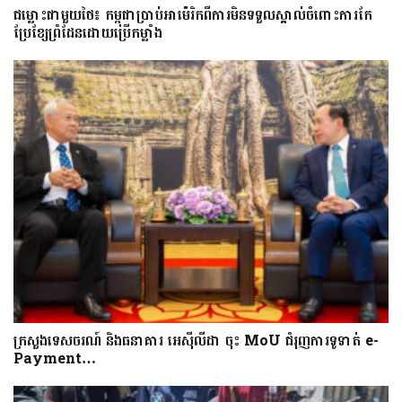
ជម្លោះជាមួយថៃ៖ កម្ពុជាប្រាប់អាម៉េរិកពីការមិនទទួលស្គាល់ចំពោះការកែ
ប្រែខ្សែព្រំដែនដោយប្រើកម្លាំង
ក្រសួងទេសចរណ៍ និងធនាគារ អេស៊ីលីដា ចុះ MoU ជំរុញការទូទាត់ e-
Payment…