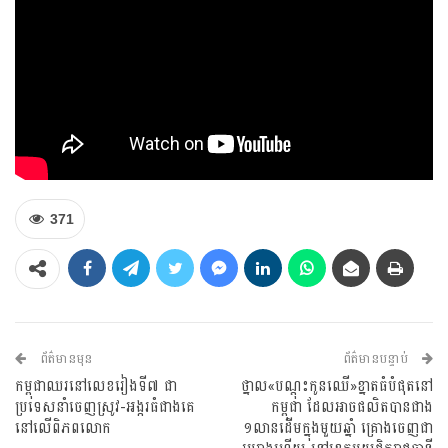
371
ព័ត៌មានមុន
ព័ត៌មានបន្ទាប់
កម្ពុជាឈរនៅលេខរៀងទី៧ ជា
ថ្នាល«បណ្តុះកូនឈើ»ខ្នាតធំបំផុតនៅ
ប្រទេសនាំចេញស្រូវ-អង្ករធំជាងគេ
កម្ពុជា ដែលអាចផលិតបានជាង
នៅលើពិភពលោក
១លានដើមក្នុងមួយឆ្នាំ គ្រោងចេញជា