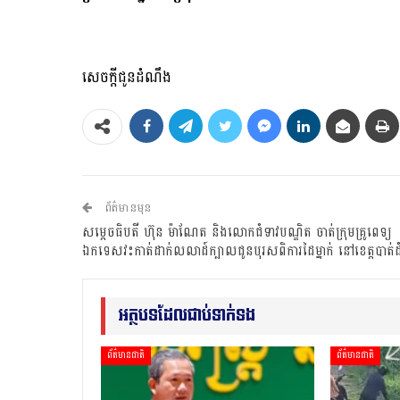
សេចក្តីជូនដំណឹង
ព័ត៌មានមុន
សម្តេចធិបតី ហ៊ុន ម៉ាណែត និងលោកជំទាវបណ្ឌិត ចាត់ក្រុមគ្រូពេទ្យ
ឯកទេសវះកាត់ដាក់លលាដ៍ក្បាលជូនបុរសពិការដៃម្នាក់ នៅខេត្តបាត់
អត្ថបទដែលជាប់ទាក់ទង
ព័ត៌មានជាតិ
ព័ត៌មានជាតិ