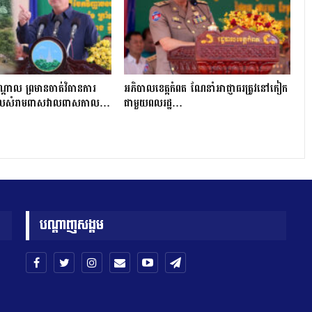
្ដាល ព្រមានចាត់វិធានការ
អភិបាលខេត្តកំពត ណែនាំអាជ្ញាធរត្រូវនៅកៀក
ចោលសំរាមពាសវាលពាសកាល…
ជាមួយពលរដ្ឋ…
បណ្តាញសង្គម