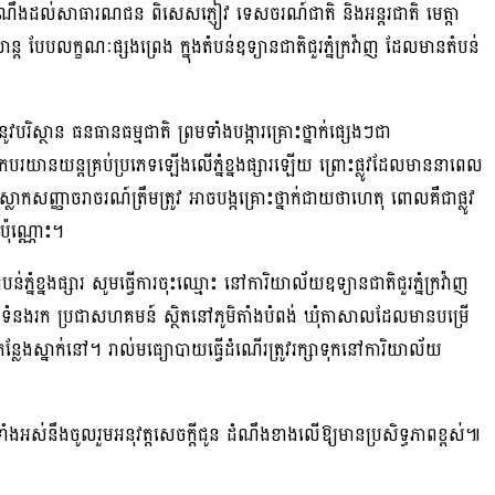
នដំណឹងដល់សាធារណជន ពិសេសភ្ញៀវ ទេសចរណ៍ជាតិ និងអន្តរជាតិ មេត្តា
្ត បែបលក្ខណៈផ្សងព្រេង ក្នុងតំបន់ឧទ្យានជាតិជួរភ្នំក្រវ៉ាញ ដែលមានតំបន់
ូវបរិស្ថាន ធនធានធម្មជាតិ ព្រមទាំងបង្ការគ្រោះថ្នាក់ផ្សេងៗជា
ើកបរយានយន្តគ្រប់ប្រភេទឡើងលើភ្នំខ្នងផ្សារឡើយ ព្រោះផ្លូវដែលមាននាពេល
្លាកសញ្ញាចរាចរណ៍ត្រឹមត្រូវ អាចបង្កគ្រោះថ្នាក់ជាយថាហេតុ ពោលគឺជាផ្លូវ
ប៉ុណ្ណោះ។
ខ្នងផ្សារ សូមធ្វើការចុះឈ្មោះ នៅការិយាល័យឧទ្យានជាតិជួរភ្នំក្រវ៉ាញ
ក់ទំនងរក ប្រជាសហគមន៍ ស្ថិតនៅភូមិតាំងបំពង់ ឃុំតាសាលដែលមានបម្រើ
និងកន្លែងស្នាក់នៅ។ រាល់មធ្យោបាយធ្វើដំណើរត្រូវរក្សាទុកនៅការិយាល័យ
ទាំងអស់នឹងចូលរួមអនុវត្តសេចក្តីជូន ដំណឹងខាងលើឱ្យមានប្រសិទ្ធភាពខ្ពស់៕