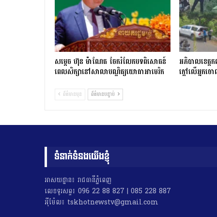
សម្តេច ហ៊ុន ម៉ាណែត ចែករំលែកបទពិសោធន៍
អភិបាលខេត្តកណ
ពេលសិក្សានៅសាលាបណ្ឌិត្យ​យោ​ធា​អាមេរិក
ក្ដៅលើអ្នក
ព័ត៌មានមុន
ព័ត៌មានបន្ទាប់
ទំនាក់ទំនងយើងខ្ញុំ
អាសយដ្ឋាន៖ រាជធានីភ្នំពេញ
លេខទូរសព្ទ៖ 096 22 88 827 | 085 228 887
អុីម៉ែល៖ tskhotnewstv@gmail.com