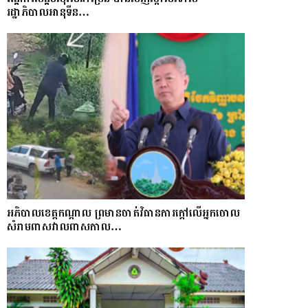
រដ្ឋាភិបាលអានុទីន…
អភិបាលខេត្តកណ្ដាល ព្រមានចាត់វិធានការក្ដៅលើអ្នកចោល
សំរាមពាសវាលពាសកាល…