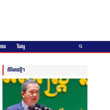
បាយ
វីដេអូ
ព័ត៌មានថ្មីៗ