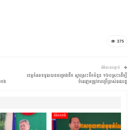
375
ព័ត៌មានបន្ទាប់
ខេត្តកំពតទទួលបានគម្រោងជីក ស្តារស្រះទឹកចំនួន ១៦០ស្រះដើម្បី
ដំបង
បំពេញតម្រូវការប្រើប្រាស់ពលរដ្ឋ
ព័ត៌មានជាតិ