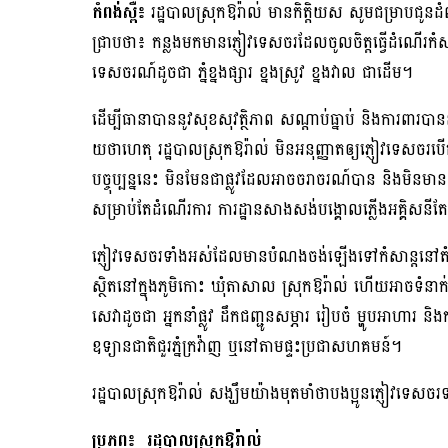
កំពង់ស្ពឺ៖
រដ្ឋបាលស្រុកឱរ៉ាល់ មានកិត្តិយស សូមជម្រាបជូ
ជ្រាបថា៖ កន្លងមកមានភ្ញៀវទេសចរដែលចូលចិត្តធ្វើដំណើរកំសាន
ទេសចរណ៍ដូចជា ភ្នំខ្នងផ្សារ ខ្នងស្រូវ ខ្នងវាល ជាដើម។
ដើម្បីធានាបាននូវសុខសុវត្ថិភាព សណ្តាប់ធ្នាប់ និងការពារបានន
យថាហេតុ រដ្ឋបាលស្រុកឱរ៉ាល់ មិនអនុញ្ញាតឲ្យភ្ញៀវទេសចរប
បច្ចុប្បន្ននេះ មិនមែនជាផ្លូវដែលអាចចរាចរណ៍បាន និងមិនមានស
សម្រាប់តែដំណើរការ ការដ្ឋានសាងសង់បង្គោលភ្លើងអគ្គិសនីតែ
ភ្ញៀវទេសចរទាំងអស់ដែលមានបំណងចង់ឡើងទៅកំសាន្តនៅតំបន់ភ្នំ
ស្ថិតនៅក្នុងភូមិកោះ ឃុំតាសាល ស្រុកឱរ៉ាល់ ហើយអាចទំនា
សេវាដូចជា អ្នកនាំផ្លូវ ដឹកជញ្ជូនសម្ភារ រៀបចំ ម្ហូបអាហារ 
ឧទ្យានជាតិជួរភ្នំក្រវ៉ាញ ឬនៅតាមផ្ទះប្រជាសហគមន៍។
រដ្ឋបាលស្រុកឱរ៉ាល់ សង្ឃឹមយ៉ាងមុតមាំថាបងប្អូនភ្ញៀវទេសចរ
ប្រភព៖ រដ្ឋបាលស្រុកឱរ៉ាល់