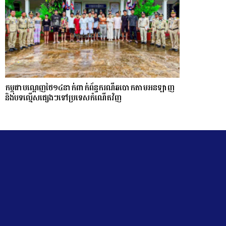
កម្ពុជាបណ្ដេញថៃ១៤នាក់ពាក់ព័ន្ធករណីឆបោកតាមអនឡាញ
និងបទល្មើសផ្សេងៗទៅប្រទេសកំណើតវិញ