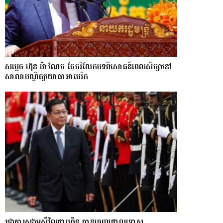
សម្តេច ហ៊ុន ម៉ាណែត ចែករំលែកបទពិសោធន៍ពេលសិក្សានៅ
សាលាបណ្ឌិត្យ​យោ​ធា​អាមេរិក
អង្គការសង្គមស៊ីវិលជាច្រើន បានចេញថ្កោលទោស