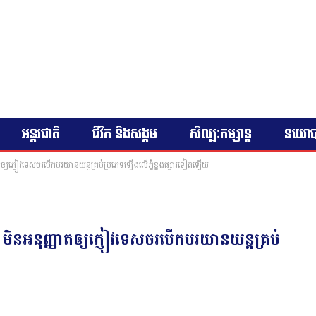
អន្តរជាតិ
ជីវិត និងសង្គម
សិល្បៈកម្សាន្ត
នយោ
ាតឲ្យភ្ញៀវទេសចរបើកបរយានយន្តគ្រប់ប្រភេទឡើងលើភ្នំខ្នងផ្សារទៀតឡើយ
 មិនអនុញ្ញាតឲ្យភ្ញៀវទេសចរបើកបរយានយន្តគ្រប់