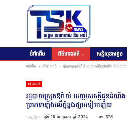
ទំព័រដើម
ព័ត៌មានជាតិ
សន្តិសុខសង្គម
ទំព័រដើម
ព័ត៌មានជាតិ
រដ្ឋបាលស្រុកឱរ៉ាល់ ចេញសេចក្តីជូនដំណឹង មិនអនុញ្ញ
ព័ត៌មានជាតិ
រដ្ឋបាលស្រុកឱរ៉ាល់ ចេញសេចក្តីជូនដំណឹង
ប្រភេទឡើងលើភ្នំខ្នងផ្សារទៀតឡើយ
ចេញផ្សាយ
ថ្ងៃទី 10 ខែ ឧសភា ឆ្នាំ 2024
375