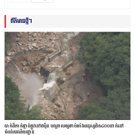
ព័ត៌មានថ្មីៗ
​បាក់​ដី​កាត់ផ្តាច់ផ្លូវ​​នៅជប៉ុន បណ្តាល​ឲ្យ​ជាប់​គាំង​​​មនុស្ស​ជិត​៤០០នាក់​នៅ
តំបន់រមណីយដ្ឋាន​