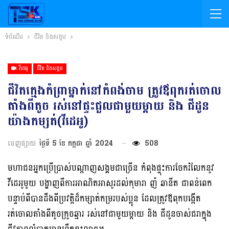
ទំព័រដើម
ជីវិត និងសង្គម
វីដេអូ
ជីវិត និងសង្គម
ជីវិតក្មេងកំព្រាម្នាក់នៅកំពង់ចាម ត្រូវឪពុករត់ចោល
តាំងពីតូច រស់នៅផ្ទះជួលជាមួយម្ដាយ និង ជីដូន
យ៉ាងកម្សត់(វីដេអូ)
ចេញផ្សាយ
ថ្ងៃទី 5 ខែ កក្កដា ឆ្នាំ 2024
508
មហាជនអ្នកប្រើប្រាស់បណ្ដាញសង្គមជាច្រើន កំពុងផ្ទុះការចែករំលែកនូវ
វីដេអូមួយ បង្ហាញពីការអាណិតអាសូរដល់កុមារា ញ៉ ឆានីត ជាពន់ពេក
បន្ទាប់ពីបានដឹងពីប្រវត្តិដ៏កម្សាត់កម្ររបស់ប្អូន ដែលត្រូវឪពុកបង្កើត
រត់ចោលតាំងពីតូចក្រូចឆ្មារ រស់នៅជាមួយម្ដាយ និង ជីដូនចាស់ជរាក្នុង