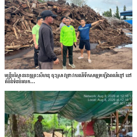
មន្រ្តីបរិស្ថានខេត្តព្រះសីហនុ ចុះស្រាវជ្រាវករណីទឹកសមុទ្រឡើងពណ៌ខ្មៅ នៅ
តំបន់ទំនប់រលក…