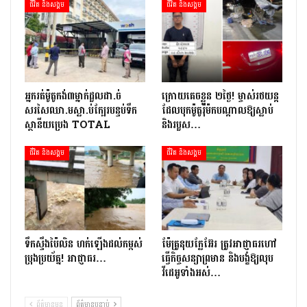
ជីវិត និងសង្គម
ជីវិត និងសង្គម
អ្នក​រត់​ម៉ូតូកង់៣​​ម្នាក់​ដួល​ដា.ច់​
ក្រោយ​គេចខ្លួន ២​ថ្ងៃ​! ម្ចាស់​រថយន្ត​
សរសៃឈា.ម​ស្លា.ប់​ក្បែរ​បន្ទប់ទឹក​
ដែល​បុក​ម៉ូតូ​រ៉ឺ​ម៉ក​បណ្តាល​ឱ្យ​ស្លាប់
ស្ថានីយ​ប្រេង ​TOTAL
និង​របួស…
ជីវិត និងសង្គម
ជីវិត និងសង្គម
ទឹកស្ទឹងប៉ៃលិន ហក់ឡើងដល់កម្ពស់
ម៉ែគ្រូនុយក្លែអ៊ែរ ត្រូវអាជ្ញាធរហៅ
ប្រុងប្រយ័ត្ន! អាជ្ញាធរ…
ធ្វើកិច្ចសន្យាព្រមាន និងបង្ខំឱ្យលុប
វីដេអូទាំងអស់…
ព័ត៌មានមុន
ព័ត៌មានបន្ទាប់