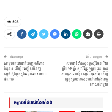
508
ព័ត៌មានមុន
ព័ត៌មានបន្ទាប់
សម្ដេចតេជោដាក់ចេញអាទិភាព
សមជាទំពាំងស្នងឫស្សីមែន! វ័យ
ចំនួន២ ដើម្បីបញ្ចៀសមិនឱ្យ
ត្រឹម១២ឆ្នាំ កុមារីខ្មែរ១ក្រុមនេះ មាន
កម្ពុជាផុងខ្លួនក្នុងអន្ទាក់របស់មហា
សមត្ថភាពបង្កើតកម្មវិធីទូរស័ព្ទ ដើម្បី
អំណាច
ផ្សព្វផ្សាយទេសចរណ៍នៅក្នុងខេត្ត
គោលដៅមួយ
អត្ថបទដែលជាប់ទាក់ទង