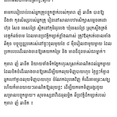
ជីវភាពលំបាកមានព្រឹកខ្វះល្ងាច។
តាមការរៀបរាប់របស់អ្នកគ្រូបន្ទុកថ្នាក់របស់កុមារា ញ៉ ឆានីត បានឱ្យ
ដឹងថា កូនសិស្សរបស់អ្នកគ្រូ រៀននៅសាលាបឋមសិក្សាសម្ដេចតេជោ
ហ៊ុន សែន មេសរជ្រៃ ស្ថិតនៅភូមិអូរបេង ឃុំមេសរជ្រៃ ស្រុកស្ទឹងត្រង់
ខេត្តកំពង់ចាម ដែលមានប្រវត្តិកម្សាត់ខ្លាំងណាស់ ត្រូវឪពុករត់ចោលតាំង
ពីតូច បច្ចុប្បន្នរូបគេរស់នៅផ្ទះជួលមួយខែ ៨ ម៉ឺនរៀលជាមួយម្ដាយ ដែល
ប្រកបរបរដើរលាងចានឱ្យគេយកកម្រៃ និង មានជីដូនចាស់ជរាម្នាក់។
កុមារា ញ៉ ឆានីត និយាយទាំងទឹកភ្នែកហូរសស្រាក់អាណិតដល់អ្នកម្ដាយ
ដែលខិតខំដើរលាងចានឱ្យគេដើម្បីយកលុយទិញបាយហូប ថ្ងៃខ្លះក៏គ្មាន
អ្នកហៅគ្មានលុយទិញបាយហូប ចំណែកឯរូបគេវិញ ក៏ដើរតាមព្រះសង្ឃ
ហើយក៏មានយាយៗអាណិតឱ្យលុយខ្លះ ដើម្បីយកមកទិញអង្ករជួយ
សម្រាលបន្ទុកម្ដាយ។ សូមទស្សនាវីដេអូលម្អិត ពីប្រវត្តិដ៏កម្សាត់របស់
កុមារា ញ៉ ឆានីត ៖