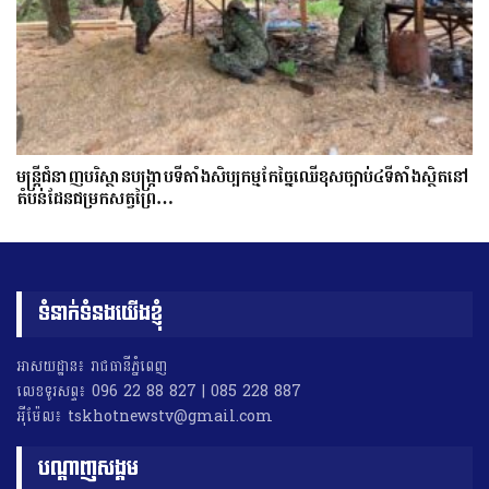
មន្ត្រីជំនាញបរិស្ថានបង្រ្កាបទីតាំងសិប្បកម្មកែច្នៃឈើខុសច្បាប់៤ទីតាំងស្ថិតនៅ
តំបន់ដែនជម្រកសត្វព្រៃ…
ទំនាក់ទំនងយើងខ្ញុំ
អាសយដ្ឋាន៖ រាជធានីភ្នំពេញ
លេខទូរសព្ទ៖ 096 22 88 827 | 085 228 887
អុីម៉ែល៖ tskhotnewstv@gmail.com
បណ្តាញសង្គម