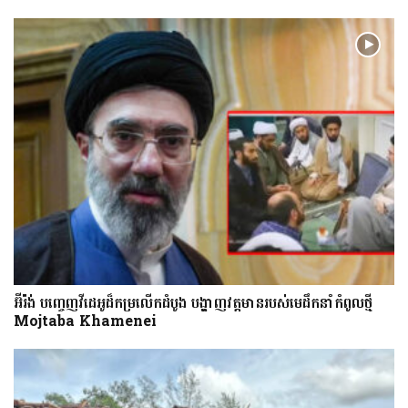
អ៊ីរ៉ង់ បញ្ចេញវីដេអូដ៏កម្រលើក​ដំបូង បង្ហាញ​វត្តមាន​​​របស់​​មេដឹកនាំកំពូលថ្មី
Mojtaba Khamenei