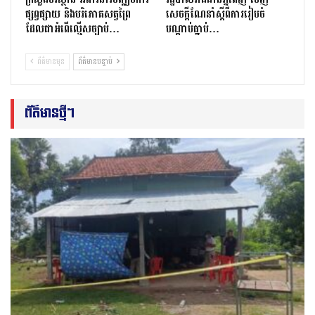
ផ្សព្វផ្សាយ និងបរិភោគសត្វព្រៃ
សេចក្ដីណែនាំស្ដីពីការរៀបចំ
ដែលជាអំពើល្មើសច្បាប់…
បណ្ដាប់ធ្នាប់…
ព័ត៌មានមុន
ព័ត៌មានបន្ទាប់
ព័ត៌មានថ្មីៗ