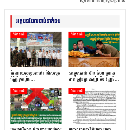
សូមមកដាក់ពាក្យស្វ័យប្រកាស
អត្ថបទដែលជាប់ទាក់ទង
ព័ត៌មានជាតិ
ព័ត៌មានជាតិ
អំណោយសម្តេចតេជោ និងសម្តេច
សម្តេចតេជោ ហ៊ុន សែន ប្រគល់
កិត្តិព្រឹទ្ធបណ្ឌិត…
ភារកិច្ចជូនអ្នកឧកញ៉ា ម៉ម វណ្ណឌី…
ព័ត៌មានជាតិ
ព័ត៌មានជាតិ
ក្រសួងបរិស្ថាន អំពាវនាវបញ្ឈប់ការ
រដ្ឋបាលរាជធានីភ្នំពេញ ចេញ