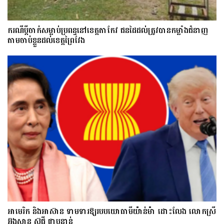
ករណីប្ដីចាក់សម្លាប់ប្រពន្ធនៅខេត្តតាកែវ ជនដៃដល់ត្រូវបានកម្លាំងជំនាញ
តាមចាប់ខ្លួនដល់ខេត្តព្រៃវែង
អាមេរិក និងអាស៊ាន ទាមទារឱ្យ​របបយោធាមីយ៉ាន់ម៉ា​ ដោះ​លែង​ លោកស្រី
អ៊ុងសាន ស៊ូជី ជា​បន្ទាន់