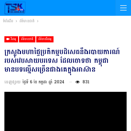
ទំព័រដើម
ព័ត៌មានជាតិ
វីដេអូ
ព័ត៌មានជាតិ
ព័ត៌មានវីដេអូ
ក្រសួងមហាផ្ទៃប្រតិកម្មបដិសេធនឹងរបាយការណ៍
របស់វេបសាយបរទេស ដែលចោទថា កម្ពុជា
មានបទល្មើសច្រើនជាងគេក្នុងអាស៊ាន
ចេញផ្សាយ
ថ្ងៃទី 6 ខែ កក្កដា ឆ្នាំ 2024
831