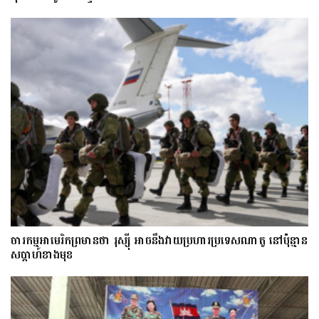
ចារកម្ម​អាមេរិក​ព្រមាន​ថា​ រុស្ស៊ី​ អាចនឹងវាយប្រហារប្រទេស​​ណា​តូ ​នៅ​ប៉ុន្មាន​
សប្តាហ៍​​ខាង​មុខ​​