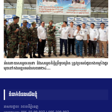
អំណោយសម្តេចតេជោ និងសម្តេចកិត្តិព្រឹទ្ធបណ្ឌិត ត្រូវប្រគល់ជូនកងកម្លាំងជួរ
មុខនៅកងអន្តរគមន៍លេខ៣២៤…
ទំនាក់ទំនងយើងខ្ញុំ
អាសយដ្ឋាន៖ រាជធានីភ្នំពេញ