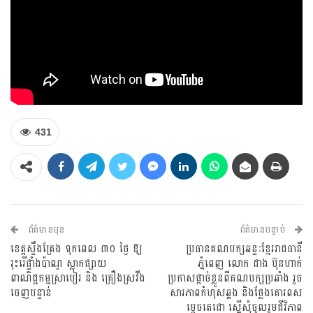
431
ព័ត៌មានមុន
ព័ត៌មានបន្ទាប់
ខេត្តស្ទឹងត្រែង ទុកពេល ៣០ ថ្ងៃ ឱ្យ
ប្រធានគណបក្សឆន្ទៈខ្មែររាជធានី
រុះរើផ្ទាំងប៉ាណូ ស្លាកផ្សាយ
ភ្នំពេញ លោក ដាង ប៊ុនហាក់
ពាណិជ្ជកម្មស្រាបៀរ និង គ្រឿងស្រវឹង
ប្រកាសផ្តាច់ខ្លួនពីគណបក្សប្រឆាំង រួច
ចេញបន្ទាន់
សារភាពកំហុសឆ្គង និងថ្លែងគោរពស
ម្តេចតេជោ ស្នើសុំចូលរួមជីវិភាព