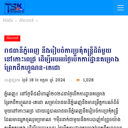
ទំព័រដើម
ព័ត៌មានជាតិ
ព័ត៌មានជាតិ
រាជធានីភ្នំពេញ នឹងរៀបចំការប្រគុំតន្ត្រីដ៏ធំមួយ
នៅកោះពេជ្រ ដើម្បីអបអរថ្ងៃ​បើកការដ្ឋានគម្រោង
ព្រែកជីកហ្វូណន-តេជោ
ចេញផ្សាយ
ថ្ងៃទី 18 ខែ កក្កដា ឆ្នាំ 2024
1,028
ភ្នំពេញ៖ នៅថ្ងៃទី៥សីហាឆ្នាំ២០២៤ជាថ្ងៃបើកការដ្ឋានគម្រោង
ព្រែកជីកហ្វូណន-តេជោ សម្រាប់រាជធានីភ្នំពេញនឹងមានព្រឹត្តការណ៍ដ៏ធំ
មួយនៅកោះពេជ្រ ដោយរដ្ឋបាលរាជធានីភ្នំពេញនឹងរៀបចំការប្រគុំតន្ត្រី
ដែលមានអ្នកចូលរួមប្រមាណ ១ម៉ឺននាក់ជាមួយនឹងការបាញ់កាំជ្រួចយ៉ាង