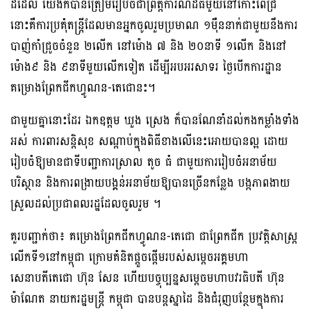
ដដែល យើងក៏បានត្រៀមរៀបចំជាព្រឹត្តការណ៍ដ៏ធំមួយនៅកោះពេជ្រ
នោះគឺការប្រគុំតន្ត្រីដែលមានអ្នកចូលរួមប្រមាណ ១ម៉ឺននាក់ជាមួយនឹងការ
បាញ់កាំជ្រូចចំនួន ២លើក នៅម៉ោង ៧ និង ២០នាទី ១លើក និងនៅ
ម៉ោង៩ និង ៩នាទីមួយលើកទៀត ដើម្បីអបអរសាទរ ថ្ងៃបើកការដ្ឋាន
គម្រោងព្រែកជីកហ្វូណន-តេជោនះ។
ជាមួយគ្នានោះដែរ ឯកឧត្ដម ឃួង ស្រេង ក៏បានណែនាំដល់កងកម្លាំងទាំង
អស់ ការពារសន្តិសុខ សណ្តាប់ក្នុងពិធីខាងលើនេះអោយបានល្អ ដោយ
រៀបចំឱ្យមានជាទីបញ្ជាការស្រាល តូច ធំ ជាមួយការរៀបចំអនាម័យ
បរិស្ថាន និងការពង្រាយបង្គន់អនាម័យឱ្យបានច្រើនកន្លែង បង្កភាពងាយ
ស្រួលដល់ប្រជាពលរដ្ឋដែលចូលរួម ។
គួរបញ្ជាក់ថា៖ គម្រោងព្រែកជីកហ្វូណន-តេជោ ជាព្រែកជីក ប្រវត្តិសាស្ត្រ
លើកទី១នៅកម្ពុជា ក្រោមគំនិតផ្តួចផ្តើមរបស់សម្តេចអគ្គមហា
សេនាបតីតេជោ ហ៊ុន សែន ហើយបច្ចុប្បន្នសម្តេចមហាបវរធិបតី ហ៊ុន
ម៉ាណែត នាយករដ្ឋមន្ត្រី កម្ពុជា បានបន្តស្នាដៃ និងជំរុញបន្ថែមក្នុងការ