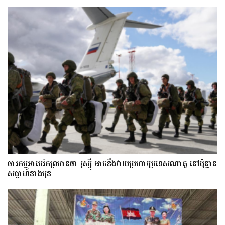
ចារកម្ម​អាមេរិក​ព្រមាន​ថា​ រុស្ស៊ី​ អាចនឹងវាយប្រហារប្រទេស​​ណា​តូ ​នៅ​ប៉ុន្មាន​
សប្តាហ៍​​ខាង​មុខ​​