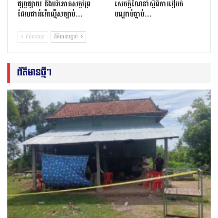
ផ្សព្វផ្សាយ និងបរិភោគសត្វព្រៃ
សេចក្ដីណែនាំស្ដីពីការរៀបចំ
ដែលជាអំពើល្មើសច្បាប់…
បណ្ដាប់ធ្នាប់…
ព័ត៌មានមុន
ព័ត៌មានបន្ទាប់
ព័ត៌មានថ្មីៗ