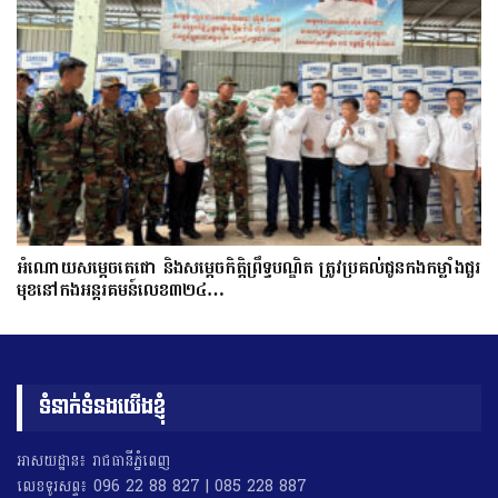
អំណោយសម្តេចតេជោ និងសម្តេចកិត្តិព្រឹទ្ធបណ្ឌិត ត្រូវប្រគល់ជូនកងកម្លាំងជួរ
មុខនៅកងអន្តរគមន៍លេខ៣២៤…
ទំនាក់ទំនងយើងខ្ញុំ
អាសយដ្ឋាន៖ រាជធានីភ្នំពេញ
លេខទូរសព្ទ៖ 096 22 88 827 | 085 228 887