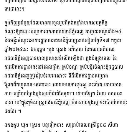
គគ្រឹកគគ្រេង ដើម្បីអបអរសាទរ ថ្ងៃបើកការដ្ឋានគម្រោងព្រែកជីកហ្វូណន-
តេជោនេះ។
ក្នុងកិច្ចប្រជុំមួយដែលមានការចូលរួមពីកងកម្លាំងមានសមត្ថកិច្ច
ចំណុះឱ្យគណៈបញ្ជាការឯកភាពរាជធានីភ្នំពេញ អាជ្ញាធរខណ្ឌទាំង១៤
និងមន្ទីរចំណុះអោយរដ្ឋបាលរាជធានីភ្នំពេញនារសៀលថ្ងៃទី១៧ កក្កដា
ឆ្នាំ២០២៤នេះ ឯកឧត្ដម ឃួង ស្រេង អភិបាល នៃគណៈអភិបាល
រាជធានីភ្នំពេញបានមានប្រសាសន៍លើកឡើងថា ក្នុងអំឡុងពេល នៃ
ការបើកការដ្ឋាននេះនៅពេលព្រឹក គ្រប់ខណ្ឌ គ្រប់មន្ទីរចំណុះឱ្យរដ្ឋបាល
រាជធានីភ្នំពេញត្រូវរៀបចំអបអរសាទរ ពិធីបើកការដ្ឋានគម្រោង
ព្រែកជីកហ្វូណន-តេជោនេះ ដោយមានការទូងស្គ ទះប៉ោត អោយមាន
ភាព គគ្រឹកគគ្រែងក្នុងស្មារតីជាតិតែមួយ។ ដោយឡែក វិហារ សាសនា
នានា នៅក្នុងភូមិសាស្ត្ររាជធានីភ្នំពេញ ក៏មានការទូងស្គ ទះប៉ោតបែបនេះ
ផងដែរ ។
ឯកឧត្ដម ឃួង ស្រេង បន្តទៀតថា៖ សម្រាប់ពេលរាត្រីថ្ងៃ០៥ សីហា