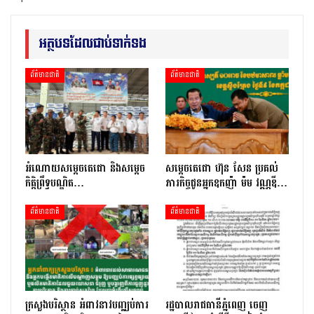
អត្ថបទដែលជាប់ទាក់ទង
ព័ត៌មានជាតិ
ព័ត៌មានជាតិ
អំណោយសម្តេចតេជោ និងសម្តេច
សម្តេចតេជោ ហ៊ុន សែន ប្រគល់
កិត្តិព្រឹទ្ធបណ្ឌិត…
ភារកិច្ចជូនអ្នកឧកញ៉ា ម៉ម វណ្ណឌី…
ព័ត៌មានជាតិ
ព័ត៌មានជាតិ
ក្រសួងបរិស្ថាន អំពាវនាវបញ្ឈប់ការ
រដ្ឋបាលរាជធានីភ្នំពេញ ចេញ