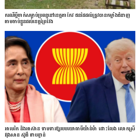
ករណីប្ដីចាក់សម្លាប់ប្រពន្ធនៅខេត្តតាកែវ ជនដៃដល់ត្រូវបានកម្លាំងជំនាញ
តាមចាប់ខ្លួនដល់ខេត្តព្រៃវែង
អាមេរិក និងអាស៊ាន ទាមទារឱ្យ​របបយោធាមីយ៉ាន់ម៉ា​ ដោះ​លែង​ លោកស្រី
អ៊ុងសាន ស៊ូជី ជា​បន្ទាន់