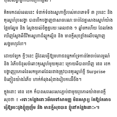
បុរសសង្ហាម្នាក់យ៉ាងភ្ញាក់ផ្អើល។
គិតមកដល់ពេលនេះ ទំនាក់ទំនងស្នេហាថ្មីរបស់តារាភេទទី ៣ រូបនេះ និង
គូស្នេហ៍រូបសង្ហា បានបើកបង្ហាញជាសាធារណៈចាប់ដៃគ្នាសាងស្នេហ៍យ៉ាង
ផ្អែមល្ហែម និង ស្វែងយល់ចិត្តគ្នារយៈពេលជាង ១ ឆ្នាំមកហើយ ដែលតែង
ឃើញស្ដែងពីជីវិតស្នេហាដ៏ល្អូកល្អិន និង មានក្ដីសុខខ្លាំងលើបណ្ដាញ
សង្គមហូរហែ។
ដោយឡែក ថ្មីៗនេះ អ្វីដែលធ្វើឱ្យមហាជនអ្នកគាំទ្រកាន់តែចាប់អារម្មណ៍
និង រំភើបជំនួសចំពោះគូស្នេហ៍មួយគូនេះ ក្រោយពីបានឃើញ ផេន ខេក
បង្ហាញរូបភាពនៃសកម្មភាពដែលនាងត្រូវបានគូស្នេហ៍ថ្មី Surprise
ចិញ្ចៀនយ៉ាងរំភើប ហាក់កំពុងសុំនាងរៀបការអ៊ីចឹង។
ក្នុងនោះ ផេន ខេក ក៏បានសរសេរសារភ្ជាប់ជាមួយរូបភាពយ៉ាងមានក្ដី
សុខថា ៖ «
ទោះកន្លែងនោះមើលទៅសាមញ្ញ មិនអស្ចារ្យ តែឱ្យតែអាច
ធ្វើឱ្យបេះដូងខ្ញុំញញឹម និង មានក្តីសុខបាន ខ្ញុំនៅកន្លែងនោះ
»៕