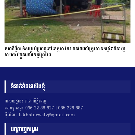
ករណីប្ដីចាក់សម្លាប់ប្រពន្ធនៅខេត្តតាកែវ ជនដៃដល់ត្រូវបានកម្លាំងជំនាញ
តាមចាប់ខ្លួនដល់ខេត្តព្រៃវែង
ទំនាក់ទំនងយើងខ្ញុំ
អាសយដ្ឋាន៖ រាជធានីភ្នំពេញ
លេខទូរសព្ទ៖ 096 22 88 827 | 085 228 887
អុីម៉ែល៖ tskhotnewstv@gmail.com
បណ្តាញសង្គម