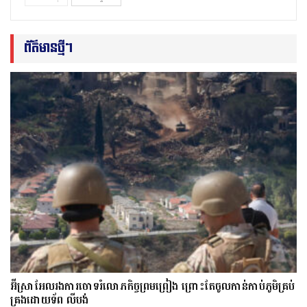
ព័ត៌មានថ្មីៗ
អ៊ីស្រាអែលរង​ការ​ចោទ​​រំលោភកិច្ចព្រមព្រៀង ព្រោះតែ​​ចូល​កាន់​កាប់​ភូមិគ្រប់
គ្រងដោយទ័ព លីបង់