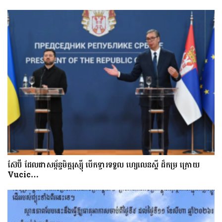
ស៊ែប៊ី​ ដែល​ជា​សម្ព័ន្ធមិត្តរុស្ស៊ី បើក​ទ្វារទទួល​ ហ្សេលេនស្គី​​ ដ៏​កម្រ ក្រោយ
Vucic…