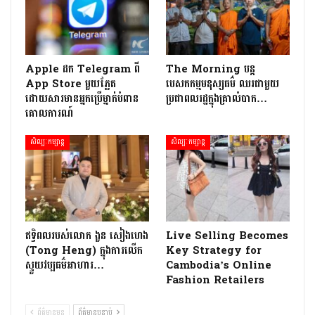
Apple ដក Telegram ពី
The Morning បន្ត
App Store មួយភ្លែត
បេសកកម្មមនុស្សធម៌ ឈរជាមួយ
ដោយសារមានអ្នកប្រើម្នាក់បំពាន
ប្រជាពលរដ្ឋក្នុងគ្រាលំបាក…
គោលការណ៍
សិល្បៈកម្សាន្ត
សិល្បៈកម្សាន្ត
ឥទ្ធិពលរបស់លោក ងួន សៀងហេង
Live Selling Becomes
(Tong Heng) ក្នុងការលើក
Key Strategy for
ស្ទួយវប្បធម៌អាហារ…
Cambodia’s Online
Fashion Retailers
ព័ត៌មានមុន
ព័ត៌មានបន្ទាប់