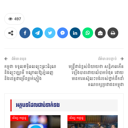
497
ព័ត៌មានមុន
ព័ត៌មានបន្ទាប់
កម្ពុជា ទទួលឥទ្ធិពលព្យុះព្រះពិរុណ
មន្ត្រីជាន់ខ្ពស់និយាយថា សន្តិភាពកើត
និងព្យុះហ្គ្សាមី បណ្ដាលឱ្យភ្នំពេញ
ឡើងបានដោយលំបាកបំផុត ដោយ
និងខេត្តជាច្រើនធ្លាក់ភ្លៀង
មានការតស៊ូលះបង់របស់ថ្នាក់ដឹកនាំ
គណបក្សប្រជាជនកម្ពុជា
អត្ថបទដែលជាប់ទាក់ទង
សិល្បៈកម្សាន្ត
សិល្បៈកម្សាន្ត