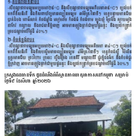
ក្រសួងធនធានទឹក ជូនដំណឹងអំពីស្ថានភាពធាតុអាកាសនៅកម្ពុជា សម្រាប់
ថ្ងៃទី៩ ខែសីហា ឆ្នាំ២០២៦