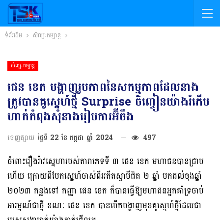
ទំព័រដើម
សិល្បៈកម្សាន្ត
សិល្បៈកម្សាន្ត
ផេន ខេក បង្ហាញរូបភាពនៃសកម្មភាពដែលនាង
ត្រូវបានគូស្នេហ៍ថ្មី Surprise ចិញ្ចៀនយ៉ាងរំភើប
ហាក់កំពុងសុំនាងរៀបការអ៊ីចឹង
ចេញផ្សាយ
ថ្ងៃទី 22 ខែ កក្កដា ឆ្នាំ 2024
497
ចំពោះរឿងរ៉ាវស្នេហារបស់តារាភេទទី ៣ ផេន ខេក មហាជនបានជ្រាប
ហើយ ក្រោយពីបែកស្នេហ៍ចាស់ពីអតីតស្វាមីជិត ២ ឆ្នាំ មកដល់ចុងឆ្នាំ
២០២៣ កន្លងទៅ កញ្ញា ផេន ខេក ក៏បានធ្វើឱ្យមហាជនអ្នកគាំទ្រចាប់
អារម្មណ៍ជាថ្មី ខណៈ ផេន ខេក បានបើកបង្ហាញមុខគូស្នេហ៍ថ្មីដែលជា