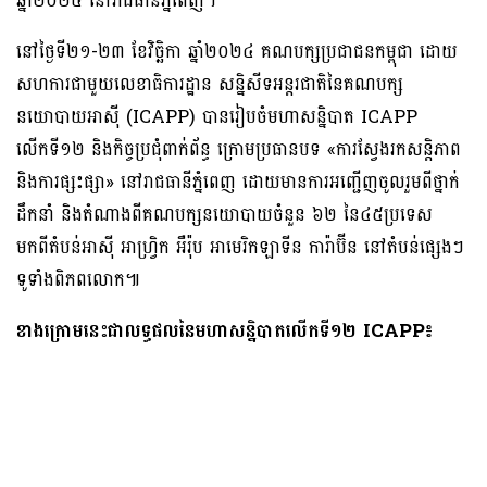
ឆ្នាំ២០២៤ នៅរាជធានីភ្នំពេញ។
នៅថ្ងៃទី២១-២៣ ខែវិច្ឆិកា ឆ្នាំ២០២៤ គណបក្សប្រជាជនកម្ពុជា ដោយ
សហការជាមួយលេខាធិការដ្ឋាន សន្និសីទអន្តរជាតិនៃគណបក្ស
នយោបាយអាស៊ី (ICAPP) បានរៀបចំមហាសន្និបាត ICAPP
លើកទី១២ និងកិច្ចប្រជុំពាក់ព័ន្ធ ក្រោមប្រធានបទ «ការស្វែងរកសន្តិភាព
និងការផ្សះផ្សា» នៅរាជធានីភ្នំពេញ ដោយមានការអញ្ជើញចូលរួមពីថ្នាក់
ដឹកនាំ និងតំណាងពីគណបក្សនយោបាយចំនួន ៦២ នៃ៤៥ប្រទេស
មកពីតំបន់អាស៊ី អាហ្វ្រិក អឺរ៉ុប អាមេរិកឡាទីន ការ៉ាប៊ីន នៅតំបន់ផ្សេងៗ
ទូទាំងពិភពលោក៕
ខាងក្រោមនេះជាលទ្ធផលនៃមហាសន្និបាតលើកទី១២ ICAPP៖