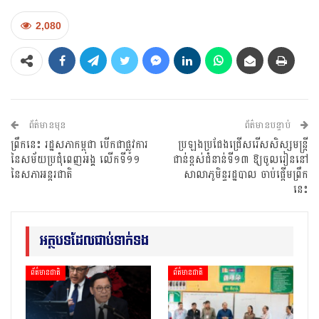
2,080
ព័ត៌មានមុន
ព័ត៌មានបន្ទាប់
ព្រឹកនេះ រដ្ឋសភាកម្ពុជា បើកជាផ្លូវការ
ប្រឡងប្រជែងជ្រើសរើសសិស្សមន្ត្រី
នៃសម័យប្រជុំពេញអង្គ លើកទី១១
ជាន់ខ្ពស់ជំនាន់ទី១៣ ឱ្យចូលរៀននៅ
នៃសភាអន្តរជាតិ
សាលាភូមិន្ទរដ្ឋបាល ចាប់ផ្តើមព្រឹក
នេះ
អត្ថបទដែលជាប់ទាក់ទង
ព័ត៌មានជាតិ
ព័ត៌មានជាតិ