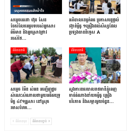
សម្តេចតេជោ ហ៊ុន សែន
អភិបាលខេត្តកំពត ប្រកាសបន្តផ្តល់
ចែករំលែកអត្ថបទរបស់អ្នកសារ
រង្វាន់ម៉ូតូ ១គ្រឿងដល់សិស្សដែល
ព័ត៌មាន និងអ្នកស្រាវជ្រាវ
ប្រឡងបាននិទ្ទេស A
របស់ថៃ…
ព័ត៌មានជាតិ
ព័ត៌មានជាតិ
សម្តេច ម៉ែន សំអន អញ្ជើញជួប
ស្នងការនគរបាលរាជធានីភ្នំពេញ
សំណេះសំណាលជាមួយអតីតយុទ្ធ
ចាត់តំណាងនាំយកម៉ូតូ គ្រឿង
មិត្ត ៤៩១គ្រួសារ នៅស្រុក
បរិភោគ និងសម្ភារមួយចំនួន…
រមាសហែក…
ព័ត៌មានមុន
ព័ត៌មានបន្ទាប់