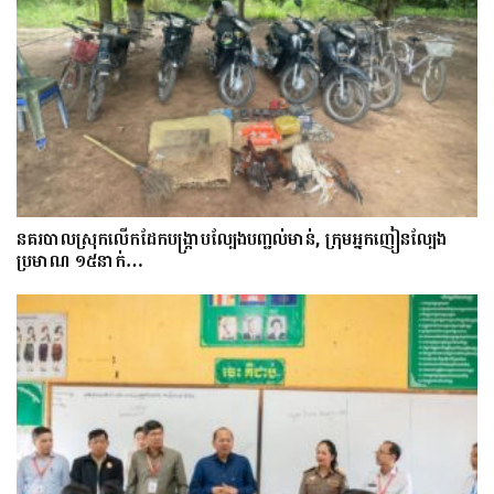
នគរបាលស្រុកលើកដែកបង្ក្រាបល្បែងបញ្ជល់មាន់, ក្រុមអ្នកញៀនល្បែង
ប្រមាណ ១៥នាក់…