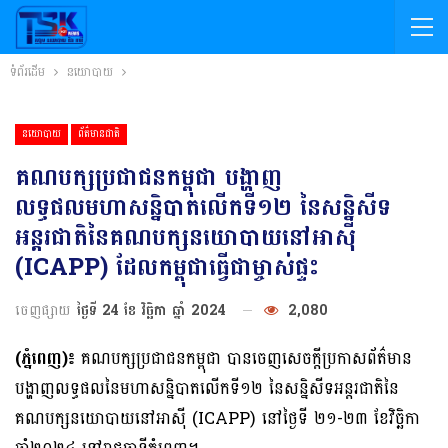
ទំព័រដើម
នយោបាយ
នយោបាយ
ព័ត៌មានជាតិ
គណបក្សប្រជាជនកម្ពុជា បង្ហាញ
លទ្ធផលមហាសន្និបាតលើកទី១២ នៃសន្និសីទ
អន្តរជាតិនៃគណបក្សនយោបាយនៅអាស៉ី
(ICAPP) ដែលកម្ពុជាធ្វើជាម្ចាស់ផ្ទះ
ចេញផ្សាយ
ថ្ងៃទី 24 ខែ វិច្ឆិកា ឆ្នាំ 2024
2,080
(ភ្នំពេញ)៖​
គណបក្សប្រជាជនកម្ពុជា បានចេញសេចក្តីប្រកាសព័ត៌មាន
បង្ហាញលទ្ធផលនៃមហាសន្និបាតលើកទី១២ នៃសន្និសីទអន្តរជាតិនៃ
គណបក្សនយោបាយនៅអាស៊ី (ICAPP) នៅថ្ងៃទី ២១-២៣ ខែវិច្ឆិកា