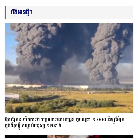
ព័ត៌មានថ្មីៗ
អ៊ុយក្រែន បើកការវាយប្រហារដោយដ្រូន ចូលជ្រៅ ១ ០០០ គីឡូម៉ែត្រ
ក្នុងដីរុស្ស៊ី សម្លាប់មនុស្ស ១២នាក់