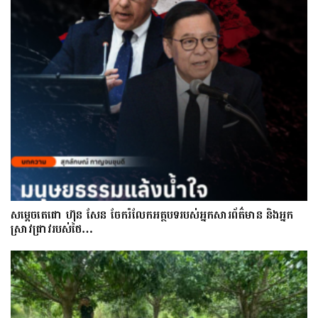
សម្តេចតេជោ ហ៊ុន សែន ចែករំលែកអត្ថបទរបស់អ្នកសារព័ត៌មាន និងអ្នក
ស្រាវជ្រាវរបស់ថៃ…