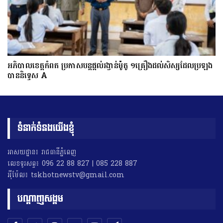
អភិបាលខេត្តកំពត ប្រកាសបន្តផ្តល់រង្វាន់ម៉ូតូ ១គ្រឿងដល់សិស្សដែលប្រឡង
បាននិទ្ទេស A
ទំនាក់ទំនងយើងខ្ញុំ
អាសយដ្ឋាន៖ រាជធានីភ្នំពេញ
លេខទូរសព្ទ៖ 096 22 88 827 | 085 228 887
អុីម៉ែល៖ tskhotnewstv@gmail.com
បណ្តាញសង្គម