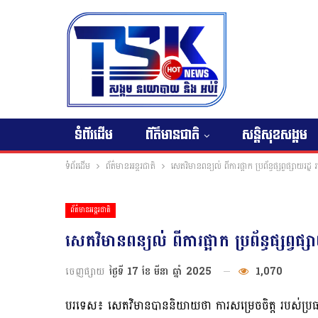
ទំព័រដើម
ព័ត៌មានជាតិ
សន្តិសុខសង្គម
ទំព័រដើម
ព័ត៌មានអន្តរជាតិ
សេតវិមានពន្យល់ ពីការផ្អាក ប្រព័ន្ធផ្សព្វផ្សាយរ
ព័ត៌មានអន្តរជាតិ
សេតវិមានពន្យល់ ពីការផ្អាក ប្រព័ន្ធផ្សព្
ចេញផ្សាយ
ថ្ងៃទី 17 ខែ មីនា ឆ្នាំ 2025
1,070
បរទេស៖ សេតវិមានបាននិយាយថា ការសម្រេចចិត្ត របស់ប្រធា