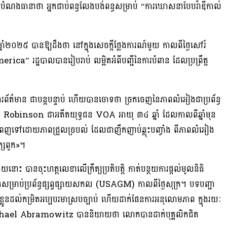
ណងធានាថា អ្នកជាប់ពន្ធលែងបង់ពន្ធសម្រាប់ “ការឃោសនាបែបរ៉ាឌីកាល់
ំ២០២៥ បានឱ្យដឹងថា នៅក្នុងសេចក្តីថ្លែងការណ៍មួយ កាលពីថ្ងៃសៅរ៍
ដ្ឋបាលបានរៀបរាប់ លម្អិតអំពីបញ្ជីនៃការបំពាន ដែលប្រព្រឹត្ត
ព័ត៌មាន ជាបន្តបន្ទាប់ ហើយបានចោទថា ច្រកចេញនៃភាពលំអៀងជាប្រព័ន្ធ
 Robinson ជាអតីតយុទ្ធជន VOA អាយុ ៣៤ ឆ្នាំ ដែលកាលពីឆ្នាំមុន
ោរពេញទៅដោយភាពជ្រួលច្របល់ ដែលជាញឹកញាប់ឆ្លុះបញ្ចាំង ពីភាពលំអៀង
ក្សពួក»។
នោះ បានចុះហត្ថលេខាលើក្រឹត្យប្រតិបត្តិ កាត់បន្ថយការផ្តល់មូលនិធិ
រិកសម្រាប់ប្រព័ន្ធផ្សព្វផ្សាយសកល (USAGM) កាលពីថ្ងៃសុក្រ។ បទបញ្ជា
របស់ខ្លួនដល់កម្រិតអប្បបរមាស្របច្បាប់ ហើយដាក់ផែនការអនុលោមភាព ក្នុងរយៈ
ichael Abramowitz បាននិយាយថា លោកបានដាក់បុគ្គលិកជិត