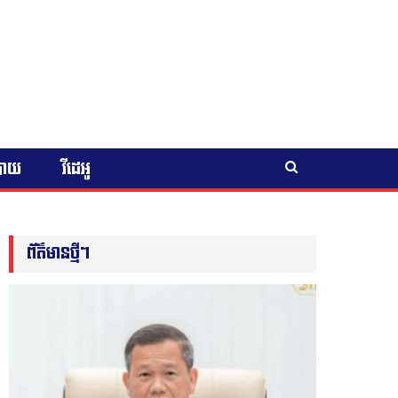
បាយ
វីដេអូ
ព័ត៌មានថ្មីៗ