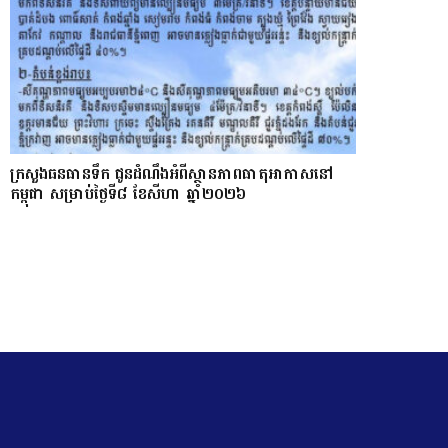
ក្រសួងធនធានទឹក ជូនដំណឹងអំពីស្ថានភាពធាតុអាកាសនៅ
កម្ពុជា សម្រាប់ថ្ងៃទី៨ ខែសីហា ឆ្នាំ២០២៦