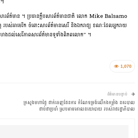
ស។
ព សារព័ត៌មាន ។ ប្រធានក្លឹបសារព័ត៌មានជាតិ លោក Mike Balsamo
ចិត្ត របស់អាមេរិក ចំពោះសារព័ត៌មានសេរី និងឯករាជ្យ ខណៈដែលអ្នករាយ
ាមកំហែងដល់សេរីភាពសារព័ត៌មានទូទាំងពិភពលោក” ។
1,070
ព័ត៌មានបន្ទាប់
ក្រសួងមហាផ្ទៃ ដាក់ចេញផែនការ​ កំណែទម្រង់លើកងកម្លាំង នគរបាល
ជាប់ជាប្រចាំ ស្របតាមគោលនយោបាយ របស់រាជរដ្ឋាភិបាល