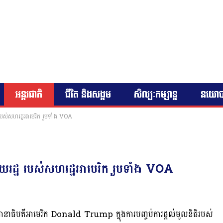
អន្តរជាតិ
ជីវិត និងសង្គម
សិល្បៈកម្សាន្ត
នយោ
ដ្ឋ របស់សហរដ្ឋអាមេរិក រួមទាំង VOA
វផ្សាយរដ្ឋ របស់សហរដ្ឋអាមេរិក រួមទាំង VOA
នាធិបតីអាមេរិក Donald Trump ក្នុងការបញ្ចប់ការផ្តល់មូលនិធិរបស់