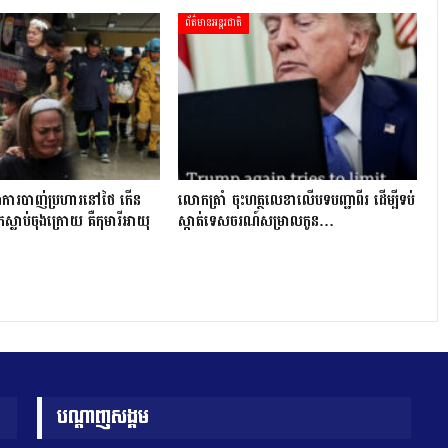
ព័ត៌មានអន្តរជាតិ
ក្នុងការបាញ់ប្រហារនៅថៃ កើន
លោក​ត្រាំ ចុះហត្ថលេខាលើបទបញ្ជាពីរ ដើម្បីទប់
កស្លាប់ចុងក្រោយ គឺកុមារីអាយុ
ស្កាត់ទេស​ចរណ៍សម្រាលកូន…
បណ្តាញសង្គម