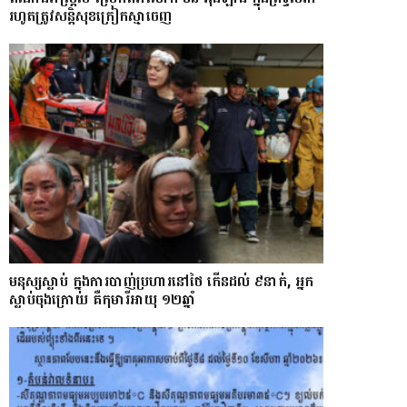
រហូតត្រូវសន្តិសុខក្រៀកស្មាចេញ
មនុស្សស្លាប់ ក្នុងការបាញ់ប្រហារនៅថៃ កើនដល់ ៩នាក់, អ្នក
ស្លាប់ចុងក្រោយ គឺកុមារីអាយុ ១២ឆ្នាំ