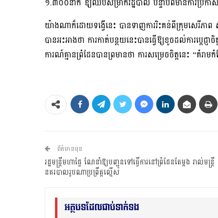
១.៣០០នាក់ ឱ្យឈប់សម្រាករដ្ឋបាល បន្ទាប់ពីមានការប្រកា
យ៉ាងណាក៏ដោយទង្វើនេះ បានទាញការរិះគន់ពីក្រុមសេរីភា
បានអះអាងថា ការកាត់បន្ថយនេះបានធ្វើឱ្យខូចដល់ការប្តេជ្ញា
ការណ៍គ្មានព្រំដែនបានព្រមានថា ការសម្រេចចិត្តនេះ “គំរ
ព័ត៌មានមុន
រដ្ឋមន្ដ្រីមហាផ្ទៃ ណែនាំឱ្យបញ្ជូនទៅធ្វើការនៅព្រំដែនតែម្ដង រាល់មន្រ្តី
នគរបាលរូបណាប្រព្រឹត្តល្មើស
អត្ថបទដែលជាប់ទាក់ទង