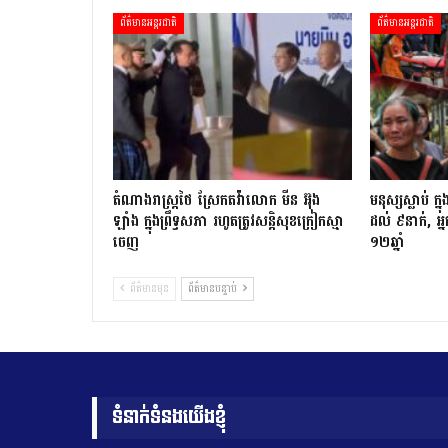
ព័ត៌មានអន្តរជាតិ
ព័ត៌មានអន្តរជាតិ
តំណាងរាស្ត្រថៃ ស្រែកតវ៉ាលោក មីន អ៊ុង
មនុស្សស្លាប់ 
ឡាំង ក្នុងព្រឹទ្ធសភា រហូតត្រូវសន្តិសុខក្រៀកស្មា
ដល់ ៩នាក់, អ្ន
ចេញ
១២ឆ្នាំ
ព័ត៌មានមុន
ព័ត៌មានបន្ទាប់
ទំនាក់ទំនងយើងខ្ញុំ