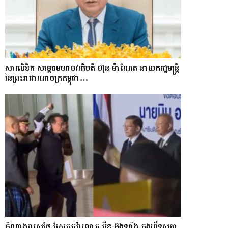
សារលិខិត សម្តេចមហាបវរធិបតី ហ៊ុន ម៉ាណែត នាយករដ្ឋមន្ត្រី
នៃព្រះរាជាណាចក្រកម្ពុជា…
តំណាងរាស្ត្រថៃ ស្រែកតវ៉ាលោក មីន អ៊ុងឡាំង ក្នុងព្រឹទ្ធសភា