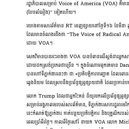
រដ្ឋាភិបាលសម្រាប់ Voice of America (VOA) គឺមានបំ
(បែបលំអៀង)” ទៀតហើយ។
យោងតាមសារព័ត៌មាន RT ចេញផ្សាយនៅថ្ងៃទី១៦ ខែមីនា ឆ្នា
ដែលមានចំណងជើងថា “The Voice of Radical America” រ
ដោយ VOA។
សេតវិមានបានអះអាងថា VOA បានបំពានលើស្តង់ដារអ្នកសារ
ដោយដកស្រង់ប្រភពជាច្រើន ។ ក្នុងចំណោមពួកគេមាន Dan
បានហៅទីភ្នាក់ងារនេះថា ជា «ប្រតិបត្តិការបញ្ឆោត ដែលព
ឆ្វេងនិយម ដែលស្របនឹងប្រព័ន្ធផ្សព្វផ្សាយជាតិ ដែលប្រកាន់ប
លោក Trump ដែលជាអ្នករិះគន់ ដ៏យូរមកលើប្រព័ន្ធផ្សព្វផ្សាយ
សម្រាប់អង្គភាពមេរបស់សារព័ត៌មាន, ទីភ្នាក់ងារសហរដ្ឋអាមេ
នេះកំណត់ឱ្យភ្នាក់ងារ កាត់បន្ថយប្រតិបត្តិការ និងបុគ្គលិក
ពេលប្រាំពីរថ្ងៃ។ កាលពីថ្ងៃសៅរ៍ នាយក VOA លោក M