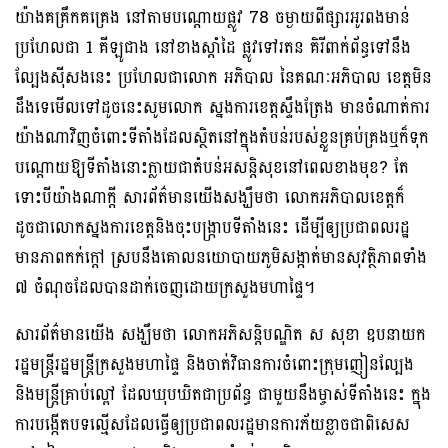
យ៉ាងគគ្រឹកគគ្រេង នៅតាមបណ្ដោយផ្លូវ 78 ចម្ងាយពីផ្សារអូរពងមាន់
ប្រហែលជា 1 គីឡូជាង នៅខាងស្ដាំដៃ ផ្លូវទៅរតន គិរីពាក់ព័ន្ធទៅនឹង
ល្បែងស៊ីសងនេះ ប្រហែលជាលោក អភិបាល នៃគណៈអភិបាល ខេត្តមិន
ដឹងទេមើលទៅដូចនេះសូមលោក ស្នងការខេត្តស្ទឹងត្រែង មានចំណាត់ការ
យ៉ាងណាវិញចំពោះទីតាំងដែលស្ថិតនៅក្នុងតំបន់របស់ខ្លួនគ្រប់គ្រងឬក៏ទុក
បណ្ដោយឱ្យទីតាំងនោះក្លាយជាតំបន់អសន្តិសុខនៅពេលខាងមុខ? តែ
ទោះបីយ៉ាងណាក្តី សារព័ត៌មានយើងសង្ឃឹមថា លោកអភិបាលខេត្តក៏
ដូចជាលោកស្នងការខេត្តនិងចុះបង្ក្រាបទីតាំងនេះ ដើម្បីឲ្យប្រជាពលរដ្ឋ
មានភាពកក់ក្តៅ ស្របនឹងគោលនយោបាយភូមិសង្កាត់មានសុវត្ថិភាពទាំង
៧ ចំណុចដែលបានដាក់ចេញដោយក្រសួងមហាផ្ទៃ។
សារព័ត៌មានយើង សង្ឃឹមថា លោកអភិសន្តិបណ្ឌិត ស សុខា ឧបនាយក
រដ្ឋមន្ត្រីរដ្ឋមន្ត្រីក្រសួងមហាផ្ទៃ និងចាត់វិធានការចំពោះក្រុមញៀនល្បែង
និងមន្ត្រីគ្រាប់ល្ពៅ ដែលឃុបឃិតជាប្រព័ន្ធ ជាមួយនឹងម្ចាស់ទីតាំងនេះ ក្នុង
ការបង្កើតបទល្មើសដែលធ្វើឲ្យប្រជាពលរដ្ឋមានការភ័យខ្លាចជាពិសេស