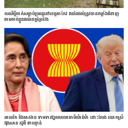
ករណីប្ដីចាក់សម្លាប់ប្រពន្ធនៅខេត្តតាកែវ ជនដៃដល់ត្រូវបានកម្លាំងជំនាញ
តាមចាប់ខ្លួនដល់ខេត្តព្រៃវែង
អាមេរិក និងអាស៊ាន ទាមទារឱ្យ​របបយោធាមីយ៉ាន់ម៉ា​ ដោះ​លែង​ លោកស្រី
អ៊ុងសាន ស៊ូជី ជា​បន្ទាន់