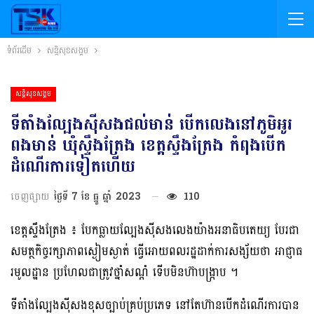
ទំព័រដើម
សន្តិសុខសង្គម
សន្តិសុខសង្គម
ទីតាំងល្បែងស៊ីសងជល់មាន់ បេីកលេងនៅភូមិអូរ
ពងមាន់ ឃុំស្ទឹងត្រែង ខេត្តស្ទឹងត្រែង កំពុងបើក
ដំណើរការទៀតហើយ
ចេញផ្សាយ
ថ្ងៃទី 7 ខែ ធ្នូ ឆ្នាំ 2023
110
ខេត្តស្ទឹងត្រែង ៖ បែកធ្លាយល្បែងស៊ីសងលេងយ៉ាងអនាធិបតេយ្យ បែរជា
សមត្ថកិច្ចរក្សាភាពស្ងៀមស្ងាត់ ធ្វើអោយពលរដ្ឋដាក់ការសង្ស័យថា អាជ្ញាធ
រមូលដ្ឋាន ប្រហែលជាត្រូវថ្នាំសណ្តំ ទើបមិនហ៊ាបង្ក្រាប ។
ទីតាំងល្បែងស៊ីសងខុសច្បាប់គ្រប់ប្រភេទ នៅតែហ៊ានបើកដំណើរការបាន