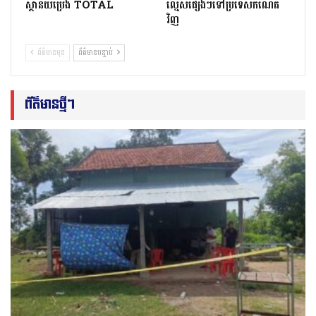
ស្ថានីយ​ប្រេង ​TOTAL
ល្មើសផ្សេងៗទៅប្រទេសកំណើត
វិញ
ព័ត៌មានមុន
ព័ត៌មានបន្ទាប់
ព័ត៌មានថ្មីៗ