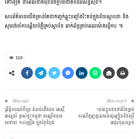
ទៅទៀត នាពេលខាងមុខនិងក្លាយជាតំបន់អសន្តិសុខ។
សារព័ត៌មានយើងគ្រាន់តែជាកញ្ចក់ឆ្លុះបញ្ចាំងរិះគន់ក្នុងន័យស្ថាបនា និង
សូមរង់ចាំការឆ្លើយបំភ្លឺគ្រប់ស្ថាប័ន ពាក់ព័ន្ធគ្រប់ពេលម៉ោងធ្វើការ ៕
110
ព័ត៌មានមុន
ព័ត៌មានបន្ទាប់
ព្រឹត្តិការណ៍កីឡា ចំបាប់ជើងឯក អាស៊ី
ឃាត់ខ្លួនជនជាតិថៃម្នាក់
អាគ្នេយ៍ ម្ចាស់ផ្ទះកម្ពុជា ដណ្ដើមបាន
ករណីជួញដូរសារធាតុញៀននិងប្រើ
មេដាយ ១៤គ្រឿង ក្នុងថ្ងៃដំបូង
អាវុធខុសច្បាប់