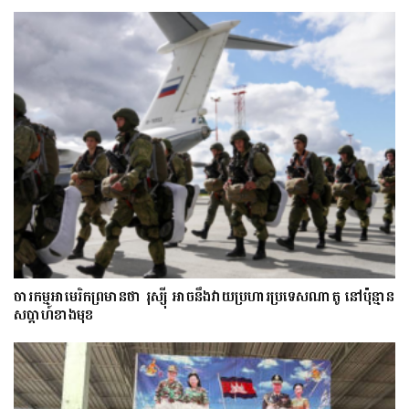
ចារកម្ម​អាមេរិក​ព្រមាន​ថា​ រុស្ស៊ី​ អាចនឹងវាយប្រហារប្រទេស​​ណា​តូ ​នៅ​ប៉ុន្មាន​
សប្តាហ៍​​ខាង​មុខ​​