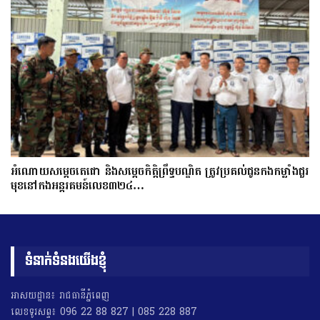
អំណោយសម្តេចតេជោ និងសម្តេចកិត្តិព្រឹទ្ធបណ្ឌិត ត្រូវប្រគល់ជូនកងកម្លាំងជួរ
មុខនៅកងអន្តរគមន៍លេខ៣២៤…
ទំនាក់ទំនងយើងខ្ញុំ
អាសយដ្ឋាន៖ រាជធានីភ្នំពេញ
លេខទូរសព្ទ៖ 096 22 88 827 | 085 228 887