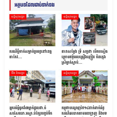
អត្ថបទដែលជាប់ទាក់ទង
សន្តិសុខសង្គម
សន្តិសុខសង្គម
ករណីប្ដីចាក់សម្លាប់ប្រពន្ធនៅខេត្ត
តារាសម្ដែង ទ្រី សក្កដា បើកបរស្ថិត
តាកែវ…
ក្រោមឥទ្ធិពលគ្រឿងញៀន កិនក្មេង
ស្រីម្នាក់ស្លាប់…
ជីវិត និងសង្គម
សន្តិសុខសង្គម
អ្នក​រត់​ម៉ូតូកង់៣​​ម្នាក់​ដួល​ដា.ច់​
កម្ពុជាបណ្ដេញថៃ១៤នាក់ពាក់ព័ន្ធ
សរសៃឈា.ម​ស្លា.ប់​ក្បែរ​បន្ទប់ទឹក​
ករណីឆបោកតាមអនឡាញ និងបទ