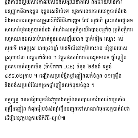
ឆ្លងតាមចម្លើយសារភាពរបស់ជនសង្ស័យខាងលើ និងដោយមានការ
អនុញ្ញាតពីឯកឧត្តម ឧត្តមសេនីយ៍ទោ ស្នងការនគរបាលខេត្តបាត់ដំបង
និងមានការសម្របសម្រួលនីតិវិធីពីឯកឧត្តម កែវ សុជាតិ ព្រះរាជអាជ្ញាអម
សាលាដំបូងខេត្តបាត់ដំបង កំលាំងសមត្ថកិច្ចយើងបានបន្តកិច្ច ប្រតិបត្តិការ
រហូតឈានដល់ចាប់ឃាត់ខ្លួនជនសង្ស័យបាន ម្នាក់ទៀត ឈ្មោះ រស់
សូយទី ភេទប្រុស អាយុ៤១ឆ្នាំ មានទីលំនៅភូមិកោះរាម ឃុំខ្នាចរមាស
ស្រុកបវេល ខេត្តបាត់ដំបង ។ វត្ថុតាងចាប់យកបានរួមមាន៖ ថ្នាំញៀន
ប្រភេទមេតំហ្វេតាមីន (ម៉ាទឹកកក ICE) ចំនួន ២៩ថង់ ទម្ងន់
៤៩៨,០២ក្រាម ។ ជញ្ជីងសម្រាប់ថ្លឹងថ្នាំញៀនលក់ចំនួន ០១គ្រឿង
និងថង់សម្រាប់រំលែកច្រកថ្នាំញៀនលក់មួយចំនួន ។
បច្ចុប្បន្ន ជនសង័្សយរួមនិងវត្ថុតាងកម្លាំងនគរបាលការិយាល័យប្រឆាំង
គ្រឿងញៀន កំពុងរៀបចំសំណុំរឿងបញ្ជូនទៅសាលាដំបូងខេត្តបាត់ដំបង
ដើម្បីអនុវត្តបន្តតាមនីតិវិធី-ច្បាប់៕