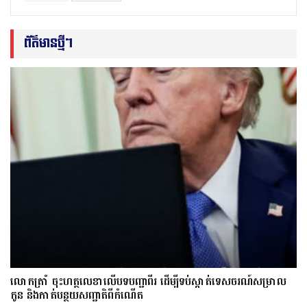
ព័ត៌មានថ្មីៗ
លោក​ត្រាំ ចុះហត្ថលេខាលើបទបញ្ជាពីរ ដើម្បីទប់ស្កាត់ទេស​ចរណ៍សម្រាល
កូន និងកាត់បន្ថយសញ្ជាតិពីកំណើត