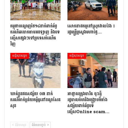
កម្ពុជាបណ្ដេញថៃ១៤នាក់ពាក់ព័ន្ធ
សោកនាដកម្ម​នៅ​ស្រុក​វាល​វែង ៖
ករណីឆបោកតាមអនឡាញ និងបទ
រដ្ឋមន្ត្រី​ក្រសួងមហាផ្ទៃ…
ល្មើសផ្សេងៗទៅប្រទេសកំណើត
វិញ
សន្តិសុខសង្គម
សន្តិសុខសង្គម
ឃាត់ខ្លួនជនសង្ស័យ ០៣ នាក់
អាជ្ញាធរក្រុងបាវិត ចុះធើ្វ
ករណីធាក់ប្លន់យកម៉ូតូនៅខណ្ឌសែន
រដ្ឋបាលចំហនិងបង្ក្រាបទីតាំង
សុខ
សង្ស័យពាក់ព័ន្ធបទ
ល្មើសOnline scam…
ព័ត៌មានមុន
ព័ត៌មានបន្ទាប់