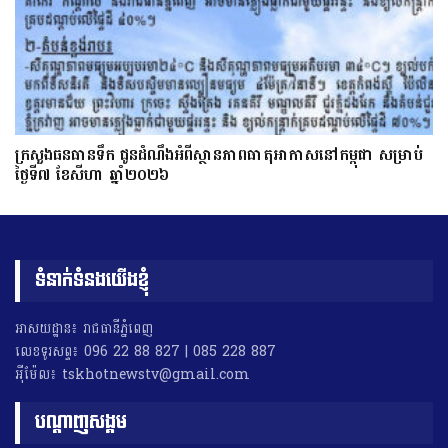
ក្រសួងធនធានទឹក ជូនដំណឹងអំពីស្ថានភាពធាតុអាកាសនៅកម្ពុជា សម្រាប់
ថ្ងៃទី៧ ខែសីហា ឆ្នាំ២០២៦
ទំនាក់ទំនងយើងខ្ញុំ
អាសយដ្ឋាន៖ រាជធានីភ្នំពេញ
លេខទូរសព្ទ៖ 096 22 88 827 | 085 228 887
អុីម៉ែល៖ tskhotnewstv@gmail.com
បណ្តាញសង្គម