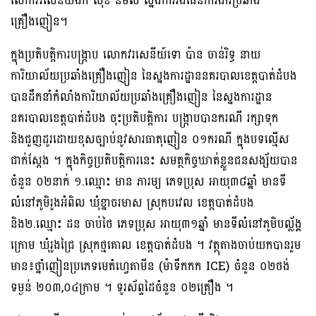
លោកវរសេនីយ៍ឯក សុខ និមល ស្នងការរងផែនការងារប្រឆាំង
គ្រឿងញៀន។
ក្នុងប្រតិបត្តិការបង្ក្រាប លោកវរសេនីយ៍ទោ ប៉ាន ចាន់រិទ្ធ នាយ
ការិយាល័យប្រឆាំងគ្រឿងញៀន នៃស្នងការដ្ឋាននគរបាលខេត្តបាត់ដំបង
បានដឹកនាំកំលាំងការិយាល័យប្រឆាំងគ្រឿងញៀន នៃស្នងការដ្ឋាន
នគរបាលខេត្តបាត់ដំបង ចុះប្រតិបត្តិការ បង្ក្រាបបានករណី រក្សាទុក
និងជួញដូរដោយខុសច្បាប់នូវសារធាតុញៀន ០១ករណី ក្នុងបទល្មើស
ជាក់ស្ដែង ។ ក្នុងកិច្ចប្រតិបត្តិការនេះ សមត្ថកិច្ចឃាត់ខ្លួនជនសង្ស័យបាន
ចំនួន ០២នាក់ ១.ឈ្មោះ មាន ភារម្យ ភេទប្រុស អាយុ៣៨ឆ្នាំ មានទី
លំនៅភូមិរូងអំពិល ឃុំខ្នាចរមាស ស្រុកបវេល ខេត្តបាត់ដំបង
និង២.ឈ្មោះ ដន ចាប់ថៃ ភេទប្រុស អាយុ៣១ឆ្នាំ មានទីលំនៅភូមិបល័្លង្គ
ក្រោម ឃុំរូងជ្រៃ ស្រុកថ្មគោល ខេត្តបាត់ដំបង ។ វត្ថុតាងចាប់យកបានរួម
មាន៖ថ្នាំញៀនប្រភេទមេតំហ្វេតាមីន (ម៉ាទឹកកក ICE) ចំនួន ០២ថង់
ទម្ងន់ ២០៣,០៤ក្រាម ។ ទូរស័ព្ទដៃចំនួន ០២គ្រឿង ។