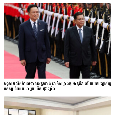
អង្គការលើកលែងទោសអន្តរជាតិ ដាក់សម្ពាធឲ្យអានុទីន លើកយកបញ្ហាសិទ្ធ
មនុស្ស និយាយជាមួយ មីន អ៊ុងឡាំង