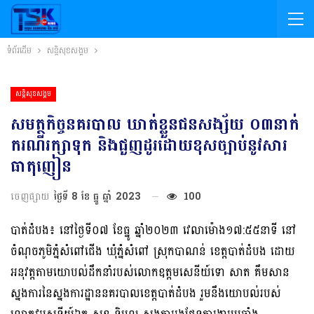
ទំព័រដើម
សន្តិសុខសង្គម
សន្តិសុខសង្គម
សមត្ថកិច្ចនគរបាល ឃាត់ខ្លួនជនសង្ស័យ ០៣នាក់
ករណីរក្សាទុក និងជួញដូរដោយខុសច្បាប់នូវសារ
ធាតុញៀន
ចេញផ្សាយ
ថ្ងៃទី 8 ខែ ធ្នូ ឆ្នាំ 2023
100
បាត់ដំបង៖ នៅថ្ងៃទី០៧ ខែធ្នូ ឆ្នាំ២០២៣ វេលាម៉ោង១៧:៥៥នាទី នៅ
ចំណុចភូមិភ្នំសំពៅជើង ឃុំភ្នំសំពៅ ស្រុកបាណន់ ខេត្តបាត់ដំបង ដោយ
អនុវត្តតាមយោបល់ដឹកនាំរបស់លោកឧត្តមសេនីយ៍ទោ សាត គឹមសាន
ស្នងការនៃស្នងការដ្ឋាននគរបាលខេត្តបាត់ដំបង រួមនឹងយោបល់របស់