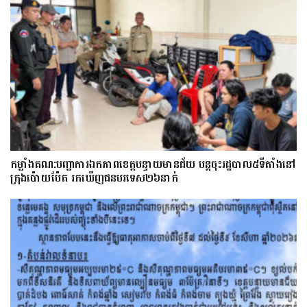
កម្លាំងគណ:បញ្ជាការឯកភាពខេត្តបន្ទាយមានជ័យ បន្តចុះរដ្ឋបាល៥ទីតាំងនៅ
ក្រុងប៉ោយប៉ែត រកឃើញជនបរទេស២៦នាក់