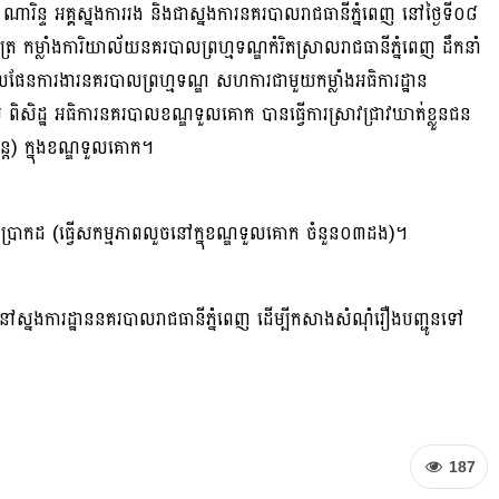
រិន្ទ អគ្គស្នងការរង និងជាស្នងការនគរបាលរាជធានីភ្នំពេញ នៅថ្ងៃទី០៨
្រ កម្លាំងការិយាល័យនគរបាលព្រហ្មទណ្ឌកំរិតស្រាលរាជធានីភ្នំពេញ ដឹកនាំ
ែនការងារនគរបាលព្រហ្មទណ្ឌ សហការជាមួយកម្លាំងអធិការដ្ឋាន
ិដ្ឋ អធិការនគរបាលខណ្ឌទួលគោក បានធ្វើការស្រាវជ្រាវឃាត់ខ្លួនជន
ន្ត) ក្នុងខណ្ឌទួលគោក។
នពិតប្រាកដ (ធ្វើសកម្មភាពលួចនៅក្នុខណ្ឌទួលគោក ចំនួន០៣ដង)។
ន នៅស្នងការដ្ឋាននគរបាលរាជធានីភ្នំពេញ ដើម្បីកសាងសំណុំរឿងបញ្ជូនទៅ
187