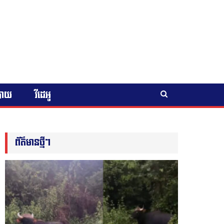
បាយ
វីដេអូ
ព័ត៌មានថ្មីៗ