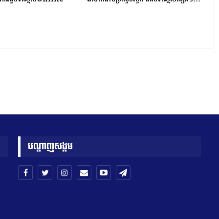
បណ្តាញសង្គម