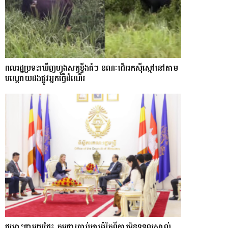
ពលរដ្ឋប្រទះឃេីញហ្វូងសត្វខ្ទីងធំៗ ខណៈ​ដើររកស៊ីស្មៅនៅតាម
បណ្តោយ​ដងផ្លូវអ្នកធ្វើដំណើរ
ជម្លោះជាមួយថៃ៖ កម្ពុជាប្រាប់អាម៉េរិកពីការមិនទទួលស្គាល់