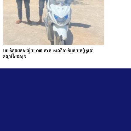
ឃាត់ខ្លួនជនសង្ស័យ ០៣ នាក់ ករណីធាក់ប្លន់យកម៉ូតូនៅ
ខណ្ឌសែនសុខ