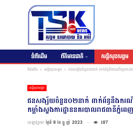
ទំព័រដើម
ព័ត៌មានជាតិ
សន្តិសុខសង្គម
ទំព័រដើម
សន្តិសុខសង្គម
ជនសង្ស័យចំនួន០២នាក់ ពាក់ព័ន្ធនឹងករណីលួចកាច់កញ្ច
សន្តិសុខសង្គម
ជនសង្ស័យចំនួន០២នាក់ ពាក់ព័ន្ធនឹងករណី
កម្លាំងស្នងការដ្ឋាននគរបាលរាជធានីភ្នំពេញ 
ចេញផ្សាយ
ថ្ងៃទី 8 ខែ ធ្នូ ឆ្នាំ 2023
187