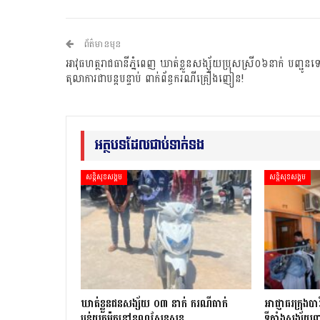
ព័ត៌មានមុន
អាវុធហត្ថរាជធានីភ្នំពេញ ឃាត់ខ្លួនសង្ស័យប្រុសស្រី០៦នាក់ បញ្ជូនទ
តុលាការជាបន្តបន្ទាប់ ពាក់ព័ន្ធករណីគ្រឿងញៀន!
អត្ថបទដែលជាប់ទាក់ទង
សន្តិសុខសង្គម
សន្តិសុខសង្គម
ឃាត់ខ្លួនជនសង្ស័យ ០៣ នាក់ ករណីធាក់
អាជ្ញាធរក្រុងបា
ប្លន់យកម៉ូតូនៅខណ្ឌសែនសុខ
ទីតាំងសង្ស័យ