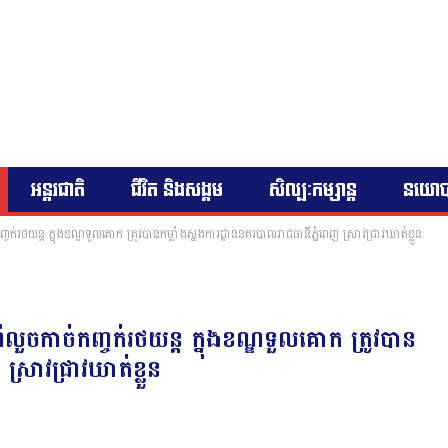
អន្តរជាតិ
ជីវិត និងសង្គម
សិល្បៈកម្សាន្ត
នយោ
ក់រថយន្ត ក្នុងខណ្ឌទួលគោក ត្រូវបានកម្លាំងស្នងការដ្ឋាននគរបាលរាជធានីភ្នំពេញ ស្រាវជ្រាវឃាត់ខ្លួន
លួចកាច់កញ្ចក់រថយន្ត ក្នុងខណ្ឌទួលគោក ត្រូវបាន
ស្រាវជ្រាវឃាត់ខ្លួន