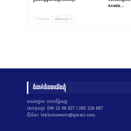
scam…
ព័ត៌មានមុន
ព័ត៌មានបន្ទាប់
ទំនាក់ទំនងយើងខ្ញុំ
អាសយដ្ឋាន៖ រាជធានីភ្នំពេញ
លេខទូរសព្ទ៖ 096 22 88 827 | 085 228 887
អុីម៉ែល៖ tskhotnewstv@gmail.com