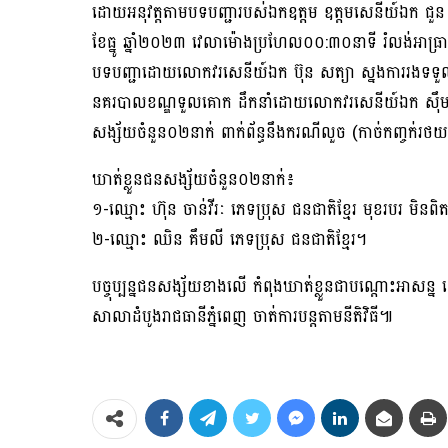
ដោយអនុវត្តតាមបទបញ្ជារបស់ឯកឧត្តម ឧត្តមសេនីយ៍ឯក ជួន ណា
ខែធ្នូ ឆ្នាំ២០២៣ វេលាម៉ោងប្រហែល០០:៣០នាទី រំលង់អាធ្រាត
បទបញ្ជាដោយលោកវរសេនីយ៍ឯក ប៊ុន សត្យា ស្នងការរងទទួលផ
នគរបាលខណ្ឌទួលគោក ដឹកនាំដោយលោកវរសេនីយ៍ឯក ស៊ឹម ពិស
សង្ស័យចំនួន០២នាក់ ពាក់ព័ន្ធនឹងករណីលួច (កាច់កញ្ចក់រថយ
ឃាត់ខ្លួនជនសង្ស័យចំនួន០២នាក់៖
១-ឈ្មោះ ហ៊ុន ចាន់វីរៈ ភេទប្រុស ជនជាតិខ្មែរ មុខរបរ មិ
២-ឈ្មោះ ឈិន គឹមលី ភេទប្រុស ជនជាតិខ្មែរ។
បច្ចុប្បន្នជនសង្ស័យខាងលើ កំពុងឃាត់ខ្លួនជាបណ្តោះអាសន្
សាលាដំបូងរាជធានីភ្នំពេញ ចាត់ការបន្តតាមនីតិវិធី៕