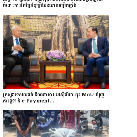
ចំពោះការកែប្រែខ្សែព្រំដែនដោយប្រើកម្លាំង
ក្រសួងទេសចរណ៍ និងធនាគារ អេស៊ីលីដា ចុះ MoU ជំរុញ
ការទូទាត់ e-Payment…