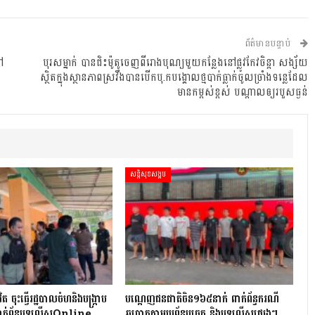
ព័ត៌មានបន្ទាប់
ៅ
បុរសម្នាក់ បានជិះម៉ូតូចេញពីរោងបុណ្យមួយកន្លែងនៅផ្លូវកែវចិន្តា សង្ស័យ
ស្ថិតក្នុងស្ថានភាពស្រវឹងបានបើកបុ.កបង្គោលថ្មបាក់ធ្លាក់ចូលច្រាំងទន្លេដែល
មានកម្ពស់ខ្ពស់ បណ្តាលឲ្យរបួសធ្ងន់
សន្តិសុខសង្គម
វិត ចុះធើ្វរដ្ឋបាលចំហនិងបង្ក្រាប
បណ្ដេញជនជាតិចិន១៦៥នាក់ ពាក់ព័ន្ធករណី
ពាក់ព័ន្ធបទល្មើសOnline
ឆបោកតាមប្រព័ន្ធបច្ចេក និងបទល្មើសផ្សេងៗ…