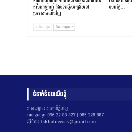
កម្ពុជាបណ្ដេញថៃ១៤នាក់ពាក់ព័ន្ធករណីឆបោក
សោកនាដកម្ម​នៅ​ស
តាមអនឡាញ និងបទល្មើសផ្សេងៗទៅ
មហាផ្ទៃ…
ប្រទេសកំណើតវិញ
ព័ត៌មានមុន
ព័ត៌មានបន្ទាប់
ទំនាក់ទំនងយើងខ្ញុំ
អាសយដ្ឋាន៖ រាជធានីភ្នំពេញ
លេខទូរសព្ទ៖ 096 22 88 827 | 085 228 887
អុីម៉ែល៖ tskhotnewstv@gmail.com