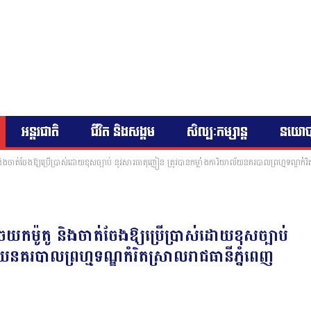
អន្តរជាតិ
ជីវិត និងសង្គម
សិល្បៈកម្សាន្ត
នយោ
ងចាត់ចែងឱ្យប្រើប្រាស់ដោយខុសច្បាប់ នូវសារធាតុញៀន ត្រូវបានកម្លាំងការិយាល័យនគរបាលព្រហ្មទណ្ឌកំរិតស
យកម៉ូតូ និងចាត់ចែងឱ្យប្រើប្រាស់ដោយខុសច្បាប់
យនគរបាលព្រហ្មទណ្ឌកំរិតស្រាលរាជធានីភ្នំពេញ