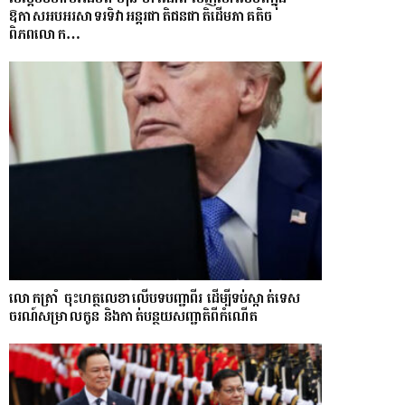
ឱកាសអបអរសាទរទិវាអន្តរជាតិជនជាតិដើមភាគតិច
ពិភពលោក…
លោក​ត្រាំ ចុះហត្ថលេខាលើបទបញ្ជាពីរ ដើម្បីទប់ស្កាត់ទេស​
ចរណ៍សម្រាលកូន និងកាត់បន្ថយសញ្ជាតិពីកំណើត