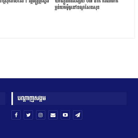
្រុក​វាល​វែង ៖ រដ្ឋមន្ត្រី​ក្រសួង
ឃាត់ខ្លួនជនសង្ស័យ ០៣ នាក់ ករណីធាក់
ប្លន់យកម៉ូតូនៅខណ្ឌសែនសុខ
បណ្តាញសង្គម