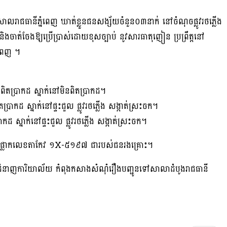
្រាលរាជធានីភ្នំពេញ ឃាត់ខ្លួនជនសង្ស័យចំនួន០៣នាក់ នៅចំណុចផ្លូវរថភ្លើង
ិងចាត់ចែងឱ្យប្រើប្រាស់ដោយខុសច្បាប់ នូវសារធាតុញៀន ប្រព្រឹត្តនៅ
ូនពេញ ។
នពិតប្រាកដ ស្នាក់នៅមិនពិតប្រាកដ។
រាកដ ស្នាក់នៅផ្ទះជួល ផ្លូវរថភ្លើង សង្កាត់ស្រះចក។
ាកដ ស្នាក់នៅផ្ទះជួល ផ្លូវរថភ្លើង សង្កាត់ស្រះចក។
ពាក់ផ្លាកលេខតាកែវ ១X-៥១៩៧ ជារបស់ជនរងគ្រោះ។
្លាំងជំនាញការិយាល័យ កំពុងកសាងសំណុំរឿងបញ្ជូនទៅសាលាដំបូងរាជធានី