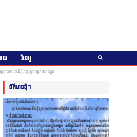
បាយ
វីដេអូ
្រាលរាជធានីភ្នំពេញ ស្រាវជ្រាវឃាត់ខ្លួន
ព័ត៌មានថ្មីៗ