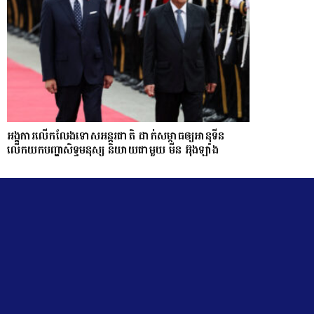
អង្គការលើកលែងទោសអន្តរជាតិ ដាក់សម្ពាធឲ្យអានុទីន
លើកយកបញ្ហាសិទ្ធមនុស្ស និយាយជាមួយ មីន អ៊ុងឡាំង