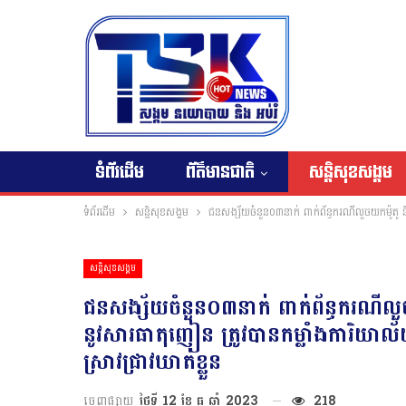
ទំព័រដើម
ព័ត៌មានជាតិ
សន្តិសុខសង្គម
ទំព័រដើម
សន្តិសុខសង្គម
ជនសង្ស័យចំនួន០៣នាក់ ពាក់ព័ន្ធករណីលួចយកម៉ូតូ និ
សន្តិសុខសង្គម
ជនសង្ស័យចំនួន០៣នាក់ ពាក់ព័ន្ធករណីលួច
នូវសារធាតុញៀន ត្រូវបានកម្លាំងការិយាល័
ស្រាវជ្រាវឃាត់ខ្លួន
ចេញផ្សាយ
ថ្ងៃទី 12 ខែ ធ្នូ ឆ្នាំ 2023
218