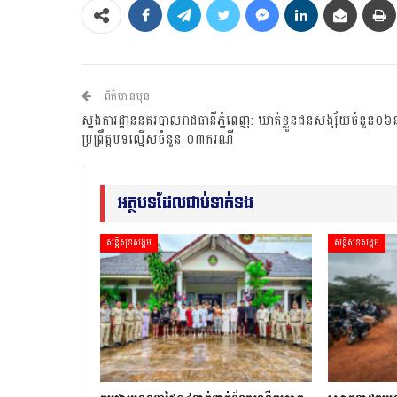
ព័ត៌មានមុន
ស្នងការដ្ឋាននគរបាលរាជធានីភ្នំពេញ: ឃាត់ខ្លួនជនសង្ស័យចំនួន០៦ន
ប្រព្រឹត្តបទល្មើសចំនួន ០៣ករណី
អត្ថបទដែលជាប់ទាក់ទង
សន្តិសុខសង្គម
សន្តិសុខសង្គម