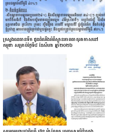
ក្រសួងធនធានទឹក ជូនដំណឹងអំពីស្ថានភាពធាតុអាកាសនៅ
កម្ពុជា សម្រាប់ថ្ងៃទី៨ ខែសីហា ឆ្នាំ២០២៦
សម្តេចមហាបវរធិបតី ហ៊ុន ម៉ាណែត ចេញសារលិខិតក្នុង