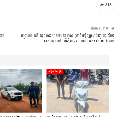
218
ព័ត៌មានបន្ទាប់
ាក់
បង្រ្កាបករណី លួចមានស្ថានទម្ងន់ទោស (កាច់កម៉ូតូប្រដាប់អាវុធ) យ៉ាង
សកម្មក្នុងរាជធានីភ្នំពេញ ចាប់ខ្លួនជនសង្ស័យ ២នាក់
សន្តិសុខសង្គម