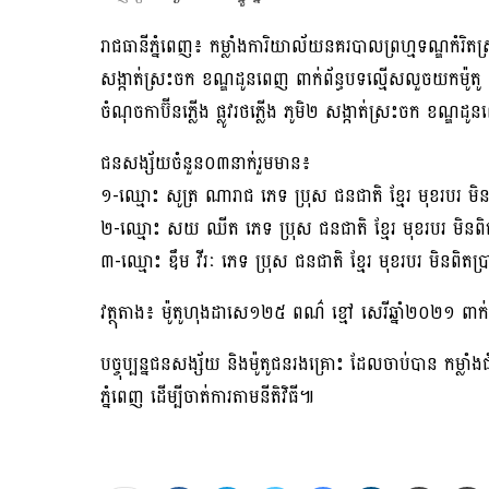
រាជធានីភ្នំពេញ៖ កម្លាំងការិយាល័យនគរបាលព្រហ្មទណ្ឌកំរិតស
សង្កាត់ស្រះចក ខណ្ឌដូនពេញ ពាក់ព័ន្ធបទល្មើសលួចយកម៉ូតូ ន
ចំណុចកាប៊ីនភ្លើង ផ្លូវរថភ្លើង ភូមិ២ សង្កាត់ស្រះចក ខណ្ឌដ
ជនសង្ស័យចំនួន០៣នាក់រួមមាន៖
១-ឈ្មោះ សូត្រ ណារាជ ភេទ ប្រុស ជនជាតិ ខ្មែរ មុខរបរ មិ
២-ឈ្មោះ សយ ឈីត ភេទ ប្រុស ជនជាតិ ខ្មែរ មុខរបរ មិនពិតប្
៣-ឈ្មោះ ឌឹម វីរៈ ភេទ ប្រុស ជនជាតិ ខ្មែរ មុខរបរ មិនពិតប្រ
វត្ថុតាង៖ ម៉ូតូហុងដាសេ១២៥ ពណ៌ ខ្មៅ សេរីឆ្នាំ២០២១ 
បច្ចុប្បន្នជនសង្ស័យ និងម៉ូតូជនរងគ្រោះ ដែលចាប់បាន កម
ភ្នំពេញ ដើម្បីចាត់ការតាមនីតិវិធី៕