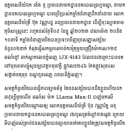
ឧត្តមសេនីយ៍ឯក ង៉េង ជួ ប្រធាននាយកដ្ឋាននគរបាលព្រហ្មទណ្ឌ, នាយក
ដ្ឋាននគរបាលព្រហ្មទណ្ឌ បានប្រើប្រាស់កម្លាំងជំនាញដឹកនាំដោយ លោក
ឧត្តមសេនីយ៍ត្រី ប៊ុត វណ្ណារដ្ឋ អនុប្រធាននាយកដ្ឋាន ដើម្បីចុះល្បាតតាម
ភូមិសាស្រ្តនេះ រហូតដល់ថ្ងៃទី០៩ ខែធ្នូ ឆ្នាំ២០២៣ វេលាម៉ោង ២០និង
១០នាទី កម្លាំងជំនាញយើងបានប្រទះឃើញមុខសញ្ញាសង្ស័យ
ចំនួន០២នាក់ កំពុងធ្វើសកម្មភាពកាច់ករម៉ូតូមួយគ្រឿងម៉ាកសេ១២៥
ពណ៌ខ្មៅ ពាក់ស្លាកលេខភ្នំពេញ 1JX-9143 ដែលជនរងគ្រោះបានចត
នៅមុខអាគារម្តុំសួនច្បារវត្តបទុមវត្តី ផ្លូវលេខ២៤៦ កែងផ្លូវសុធារស
សង្កាត់ចតុមុខ ខណ្ឌដូនពេញ រាជធានីភ្នំពេញ។
សមត្ថកិច្ចយើងបានធ្វើការឡោមព័ទ្ធ តែជនសង្ស័យបានដឹងខ្លួនហើយដក
អាវុធខ្លីមួយដើម ពណ៌ស ម៉ាក LLama Max-II បាញ់មកលើ
សមត្ថកិច្ចយើងបណ្តាលឲ្យ លោកឧត្តមសេនីយ៍ត្រី ប៊ុន វណ្ណារ័ត្ន អនុ
ប្រធាននាយកដ្ឋាននគរបាលព្រហ្មទណ្ឌ រងរបួសត្រង់ភ្លៅខាងឆ្វេង ក្រោយ
ពីបាញ់អស់គ្រាប់ជនសង្ស័យបានព្យាយាមរត់គេចខ្លួនតែត្រូវសមត្ថកិច្ចយើង