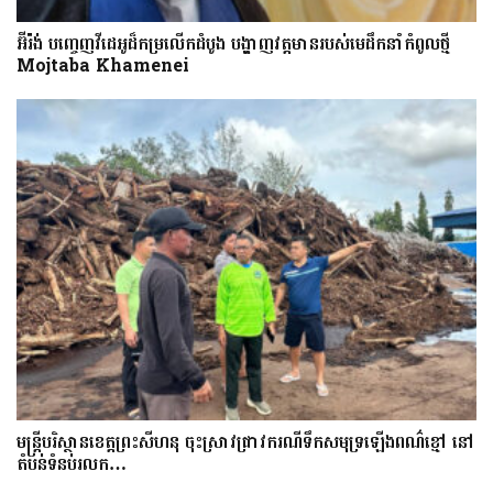
អ៊ីរ៉ង់ បញ្ចេញវីដេអូដ៏កម្រលើក​ដំបូង បង្ហាញ​វត្តមាន​​​របស់​​មេដឹកនាំកំពូលថ្មី
Mojtaba Khamenei
មន្រ្តីបរិស្ថានខេត្តព្រះសីហនុ ចុះស្រាវជ្រាវករណីទឹកសមុទ្រឡើងពណ៌ខ្មៅ នៅ
តំបន់ទំនប់រលក…