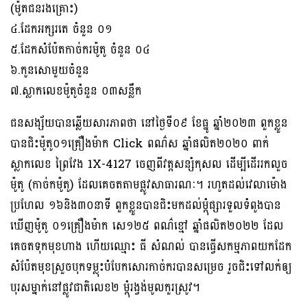
(ម៉ូតជនរងគ្រោះ)
៤.ដែកអក្សរតេ ចំនួន ០១
៥.ដែកសំប៉ែតកាច់ករម៉ូតូ ចំនួន ០៤
៦.កូនសោមួយចំនួន
៧.ស្លាកលេខម៉ូតូចំនួន ០៣សន្លឹក
ជនសង្ស័យបានឆ្លើយសារភាពថា នៅថ្ងៃទី០៩ ខែធ្នូ ឆ្នាំ២០២៣ ពួកខ្លួន
បានជិះម៉ូតូ០១គ្រឿងម៉ាក Click ពណ៌ស ឆ្នាំផលិត២០២០ ពាក់
ស្លាកលេខ ព្រៃវែង 1X-4127 ចេញពីវត្តសន្សំកុសល ដើម្បីដើររកលួច
ម៉ូតូ (កាច់កម៉ូតូ) ដែលគេចតតាមផ្លូវសាធារណៈ។ រហូតដល់វេលាម៉ោង
ប្រហែល ១៦និង៣០នាទី ពួកខ្លួនបានជិះមកដល់ម្ដុំផ្សារទួលទំពូងបាន
ឃើញម៉ូតូ ០១គ្រឿងម៉ាក សេ១២៥ ពណ៌ខ្មៅ ឆ្នាំផលិត២០២២ ដែល
គេចតទុកមុខហាង ហើយឈ្មោះ ធី សំណល់ បានធ្វើសកម្មភាពយកដែក
សំប៉ែតមុខស្រួចបុកទម្លុះបំបែកសោរកាច់ករបានសម្រេច រួចជិះទៅលក់ឲ្យ
បុរសម្នាក់នៅផ្លូវជាតិលេខ២ ម្ដុំរង្វង់មូលកួរស្រូវ។