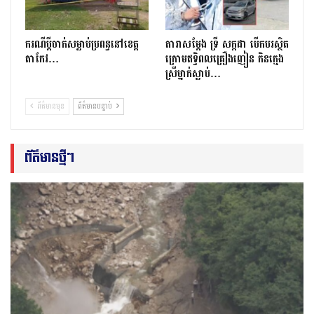
ករណីប្ដីចាក់សម្លាប់ប្រពន្ធនៅខេត្ត
តារាសម្ដែង ទ្រី សក្កដា បើកបរស្ថិត
តាកែវ…
ក្រោមឥទ្ធិពលគ្រឿងញៀន កិនក្មេង
ស្រីម្នាក់ស្លាប់…
ព័ត៌មានមុន
ព័ត៌មានបន្ទាប់
ព័ត៌មានថ្មីៗ