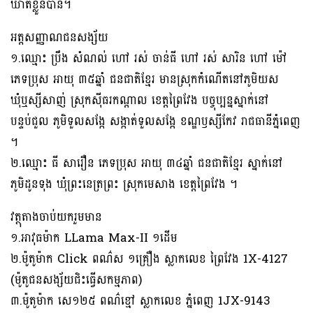
ឃាត់ខ្លួនបាន។
អត្តសញ្ញាណជនសង្ស័យ
១.ឈ្មោះ ប្រឹង សំណល់ ហៅ រស់ ចាន់ធី ហៅ រស់ សារិន ហៅ ម៉ៅ
ភេទប្រុស អាយុ ៣៥ឆ្នាំ ជនជាតិខ្មែរ មានស្រុកកំណើតនៅភូមិយស
ឃុំឬស្សីសាញ់ ស្រុកស៊ីធរកណ្តាល ខេត្តព្រៃវែង បច្ចុប្បន្នស្នាក់នៅ
បន្ទប់ជួល ភូមិទួលសង្កែ សង្កាត់ទួលសង្កែ ខណ្ឌឫស្សីកែវ រាជធានីភ្នំពេញ
។
២.ឈ្មោះ ធី សារឿន ភេទប្រុស អាយុ ៣៤ឆ្នាំ ជនជាតិខ្មែរ ស្នាក់នៅ
ភូមិដូនទុង ឃុំព្រះនេត្រព្រះ ស្រុកមេសាង ខេត្តព្រៃវែង ។
វត្ថុតាងចាប់យករួមមាន
១.អាវុធម៉ាក LLama Max-II ១ដើម
២.ម៉ូតូម៉ាក Click ពណ៌ស ១គ្រឿង ស្លាកលេខ ព្រៃវែង 1X-4127
(ម៉ូតូជនសង្ស័យជិះធ្វើសកម្មភាព)
៣.ម៉ូតូម៉ាក សេ១២៥ ពណ៌ខ្មៅ ស្លាកលេខ ភ្នំពេញ 1JX-9143