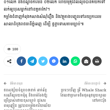
០១លើក និងខណ្ឌចំការមន ០២លើក ហើយម៉ូតូដែលលួចបានគឺយកទៅ
លក់ឲ្យបុរសម្នាក់នៅខេត្តតាកែវ។
កម្លាំងជំនាញកំពុងកសាងសំណុំរឿង និងវត្ថុតាងបញ្ជូនទៅអយ្យការអម
សាលាដំបូងរាជធានីភ្នំពេញ ដើម្បី ផ្តន្ទាទោសតាមច្បាប់៕
100
ព័ត៌មានមុន
ព័ត៌មានបន្ទាប់
ជនសង្ស័យចំនួន០៣នាក់ ពាក់ព័ន្ធ
ប្រទះឃើញ ត្រី Whale Shark
ករណីលួចយកម៉ូតូ និងចាត់ចែងឱ្យ
ដែល​ជាប្រភេទជិតផុតពូជ​មួយក្បាល​
ប្រើប្រាស់ដោយខុសច្បាប់ នូវសារ
នៅកោះរ៉ុង
ធាតុញៀន ត្រូវបានកម្លាំងការិយាល័យ