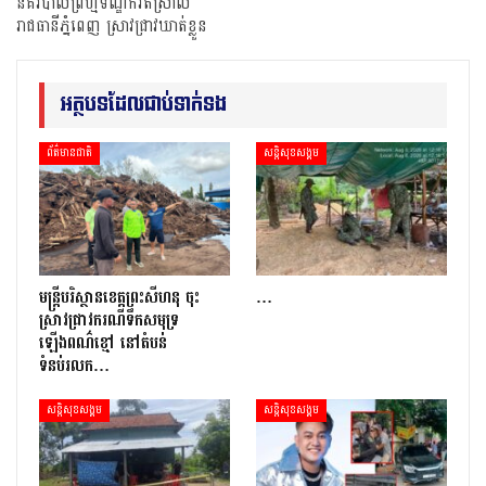
នគរបាលព្រហ្មទណ្ឌកំរិតស្រាល
រាជធានីភ្នំពេញ ស្រាវជ្រាវឃាត់ខ្លួន
អត្ថបទដែលជាប់ទាក់ទង
ព័ត៌មានជាតិ
សន្តិសុខសង្គម
មន្រ្តីបរិស្ថានខេត្តព្រះសីហនុ ចុះ
…
ស្រាវជ្រាវករណីទឹកសមុទ្រ
ឡើងពណ៌ខ្មៅ នៅតំបន់
ទំនប់រលក…
សន្តិសុខសង្គម
សន្តិសុខសង្គម