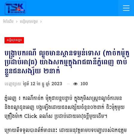
ទំព័រដើម
សន្តិសុខសង្គម
សន្តិសុខសង្គម
បង្រ្កាបករណី លួចមានស្ថានទម្ងន់ទោស (កាច់កម៉ូតូ
ប្រដាប់អាវុធ) យ៉ាងសកម្មក្នុងរាជធានីភ្នំពេញ ចាប់
ខ្លួនជនសង្ស័យ ២នាក់
ចេញផ្សាយ
ថ្ងៃទី 12 ខែ ធ្នូ ឆ្នាំ 2023
100
ភ្នំពេញ ៖ ករណីកាច់ក ម៉ូតូជាបន្តបន្ទាប់ ក្នុងភូមិសាស្រ្តខណ្ឌចំការមន
និងខណ្ឌដូនពេញ បង្កឡើងដោយជនសង្ស័យចំនួន០២នាក់ ជិះម៉ូតូមួយ
គ្រឿងម៉ាក Click ពណ៌ស ប្រដាប់ដោយអាវុធខ្លីមួយដើម។
ក្រោយពីទទួលបានព័ត៌មាននេះ ដោយអនុវត្តតាមបទបញ្ជារបស់ឯកឧត្តម