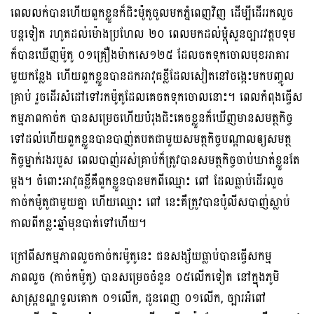
ពេលលក់បានហើយពួកខ្លួនក៏ជិះម៉ូតូចូលមកភ្នំពេញវិញ ដើម្បីដើររកលួច
បន្តទៀត រហូតដល់ម៉ោងប្រហែល ២០ ពេលមកដល់ម្ដុំសួនច្បារវត្តបទុម
ក៏បានឃើញម៉ូតូ ០១គ្រឿងម៉ាកសេ១២៥ ដែលចតទុកចោលមុខអាគារ
មួយកន្លែង ហើយពួកខ្លួនបានដកអាវុធខ្លីដែលសៀតនៅចង្កេះមកបញ្ចូល
គ្រាប់ រួចដើរសំដៅទៅរកម៉ូតូដែលគេចតទុកចោលនោះ។ ពេលកំពុងធ្វើស
កម្មភាពកាច់ក បានសម្រេចហើយបំរុងជិះគេចខ្លួនក៏ឃើញមានសមត្ថកិច្ច
ទៅដល់ហើយពួកខ្លួនបានបាញ់តបតជាមួយសមត្ថកិច្ចបណ្តាលឲ្យសមត្ថ
កិច្ចម្នាក់រងរបួស ពេលបាញ់អស់គ្រាប់ក៏ត្រូវបានសមត្ថកិច្ចចាប់ឃាត់ខ្លួនតែ
ម្តង។ ចំពោះអាវុធខ្លីគឺពួកខ្លួនបានមកពីឈ្មោះ ពៅ ដែលធ្លាប់ដើរលួច
កាច់កម៉ូតូជាមួយគ្នា ហើយឈ្មោះ ពៅ នេះគឺត្រូវបានប៉ូលីសបាញ់ស្លាប់
កាលពីកន្លះឆ្នាំមុនបាត់ទៅហើយ។
ក្រៅពីសកម្មភាពលួចកាច់ករម៉ូតូនេះ ជនសង្ស័យធ្លាប់បានធ្វើសកម្ម
ភាពលួច (កាច់កម៉ូតូ) បានសម្រេចចំនួន ០៥លើកទៀត នៅក្នុងភូមិ
សាស្រ្តខណ្ឌទួលគោក ០១លើក, ដូនពេញ ០១លើក, ច្បារអំពៅ