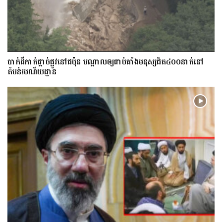
​បាក់​ដី​កាត់ផ្តាច់ផ្លូវ​​នៅជប៉ុន បណ្តាល​ឲ្យ​ជាប់​គាំង​​​មនុស្ស​ជិត​៤០០នាក់​នៅ
តំបន់រមណីយដ្ឋាន​