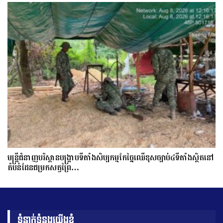
មន្ត្រីជំនាញបរិស្ថានបង្រ្កាបទីតាំងសិប្បកម្មកែច្នៃឈើខុសច្បាប់៤ទីតាំងស្ថិតនៅ
តំបន់ដែនជម្រកសត្វព្រៃ…
ទំនាក់ទំនងយើងខ្ញុំ