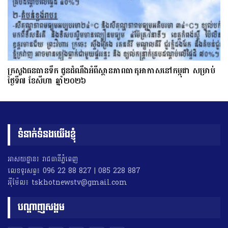
ក្រសួងធនធានទឹក ជូនដំណឹងអំពីស្ថានភាពធាតុអាកាសនៅកម្ពុជា សម្រាប់
ថ្ងៃទី៧ ខែសីហា ឆ្នាំ២០២៦
ទំនាក់ទំនងយើងខ្ញុំ
អាសយដ្ឋាន៖ រាជធានីភ្នំពេញ
លេខទូរសព្ទ៖ 096 22 88 827 | 085 228 887
អុីម៉ែល៖ tskhotnewstv@gmail.com
បណ្តាញសង្គម