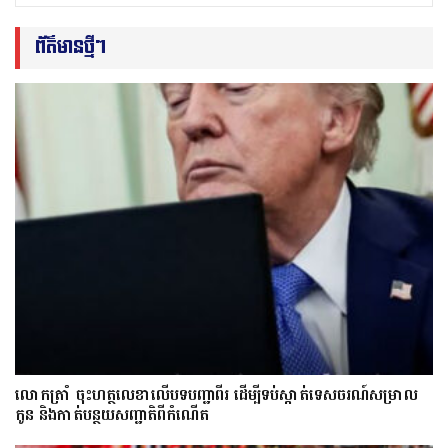
ព័ត៌មានថ្មីៗ
លោក​ត្រាំ ចុះហត្ថលេខាលើបទបញ្ជាពីរ ដើម្បីទប់ស្កាត់ទេស​ចរណ៍សម្រាល
កូន និងកាត់បន្ថយសញ្ជាតិពីកំណើត