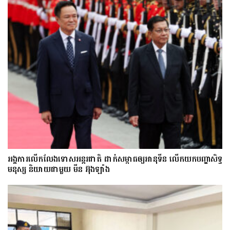
អង្គការលើកលែងទោសអន្តរជាតិ ដាក់សម្ពាធឲ្យអានុទីន លើកយកបញ្ហាសិទ្ធ
មនុស្ស និយាយជាមួយ មីន អ៊ុងឡាំង