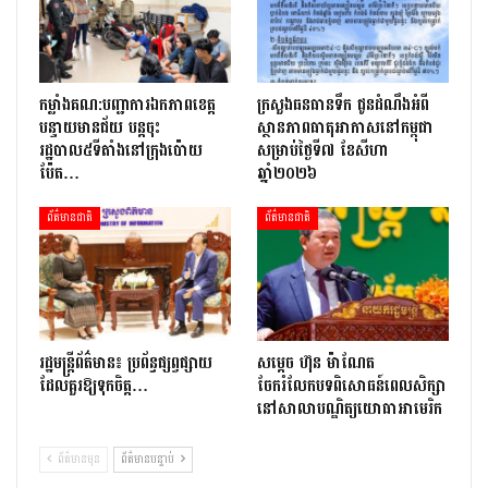
កម្លាំងគណ:បញ្ជាការឯកភាពខេត្ត
ក្រសួងធនធានទឹក ជូនដំណឹងអំពី
បន្ទាយមានជ័យ បន្តចុះ
ស្ថានភាពធាតុអាកាសនៅកម្ពុជា
រដ្ឋបាល៥ទីតាំងនៅក្រុងប៉ោយ
សម្រាប់ថ្ងៃទី៧ ខែសីហា
ប៉ែត…
ឆ្នាំ២០២៦
ព័ត៌មានជាតិ
ព័ត៌មានជាតិ
រដ្ឋមន្ត្រីព័ត៌មាន៖ ប្រព័ន្ធផ្សព្វផ្សាយ
សម្តេច ហ៊ុន ម៉ាណែត
ដែលគួរឱ្យទុកចិត្ត…
ចែករំលែកបទពិសោធន៍ពេលសិក្សា
នៅសាលាបណ្ឌិត្យ​យោ​ធា​អាមេរិក
ព័ត៌មានមុន
ព័ត៌មានបន្ទាប់