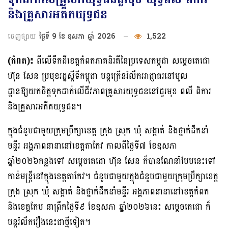
និងគ្រួសារអតីតយុទ្ធជន
ចេញផ្សាយ
ថ្ងៃទី 9 ខែ ឧសភា ឆ្នាំ 2026
1,522
(កំពត)៖
ពីលើទឹកដីខេត្តកំពតភាគនិរតីនៃប្រទេសកម្ពុជា សម្តេចតេជោ
ហ៊ុន សែន ប្រ​មុខ​​​រដ្ឋស្តីទីកម្ពុជា បន្តក្រើនរំលឹកអាជ្ញាធរនៅមូល
ដ្ឋានឱ្យយកចិត្តទុកដាក់លើជីវភាព​គ្រួ​សារ​យុទ្ធជននៅជួរមុខ ពលី ពិការ
និងគ្រួសារអតីតយុទ្ធជន។
ក្នុងជំនួបជាមួយក្រុមប្រឹក្សាខេត្ត ក្រុង ស្រុក ឃុំ សង្កាត់ និងថ្នាក់ដឹកនាំ
មន្ទីរ អង្គភាព​នានានៅខេត្តតាកែវ កាលពីថ្ងៃទី៧ ខែឧសភា
ឆ្នាំ២០២៦កន្លងទៅ សម្តេចតេជោ ហ៊ុន សែន ក៏បានណែនាំបែបនេះទៅ
កាន់មន្ត្រីនៅក្នុងខេត្តតាកែវ។ ជំនួបជាមួយក្នុងជំនួប​ជា​មួយ​ក្រុមប្រឹក្សាខេត្ត
ក្រុង ស្រុក ឃុំ សង្កាត់ និងថ្នាក់ដឹកនាំមន្ទីរ អង្គភាព​នានានៅ​ខេត្ត​កំពត
និងខេត្តកែប នាព្រឹកថ្ងៃទី៩ ខែឧសភា ឆ្នាំ២០២៦នេះ សម្តេចតេជោ ក៏
បន្តរំលឹក​រឿងនេះជាថ្មីទៀត។