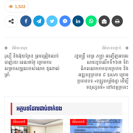
1,522
ព័ត៌មានមុន
ព័ត៌មានបន្ទាប់
រុស្ស៉ី និងអ៊ុយក្រែន ព្រមព្រៀងឈប់
រដ្ឋមន្ត្រី នេត្រ ភក្ត្រា អញ្ជើញអបអរ
បាញ់រយៈពេល៣ថ្ងៃ ក្រោមការ
សាទរខួបលើកទី១៦៣ ទិវា
សម្របសម្រួលរបស់លោក ដូណាល់
ពិភពលោកកាកបាទក្រហម និង
ត្រាំ
អឌ្ឍចន្ទក្រហម ៨ ឧសភា ក្រោម
ប្រធានបទ «បន្តរួមកម្លាំងគ្នា ដើម្បី
មនុស្សធម៌» នៅខេត្តក្រចេះ
អត្ថបទដែលជាប់ទាក់ទង
ព័ត៌មានជាតិ
ព័ត៌មានជាតិ