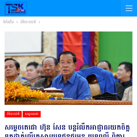
ទំព័រដើម
ព័ត៌មានជាតិ
ព័ត៌មានជាតិ
សម្តេចតេជោ
សម្តេចតេជោ ហ៊ុន សែន បន្តរំលឹកអាជ្ញាធរយកចិត្ត
ទុកដាក់លើគ្រួសារយុទ្ធជនជួរមុខ យុទ្ធពលី ពិការ