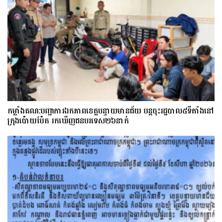
កម្លាំងគណ:បញ្ជាការឯកភាពខេត្តបន្ទាយមានជ័យ បន្តចុះរដ្ឋបាល៥ទីតាំងនៅ
ក្រុងប៉ោយប៉ែត រកឃើញជនបរទេស២៦នាក់