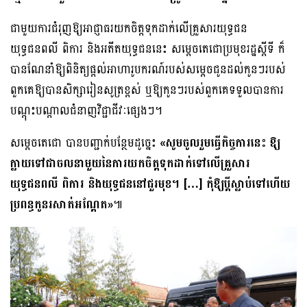
ជាមួយការជំរុញឱ្យអាជ្ញាធរយកចិត្តទុកដាក់លើគ្រួសារយុទ្ធជន
យុទ្ធជនពលី ពិការ និង​អតីតយុទ្ធជននេះ សម្តេចតេជោប្រមុខរដ្ឋស្តីទី ក៏
បានណែនាំឱ្យពិនិត្យផ្តល់អាហារូប​ករ​ណ៍របស់សម្តេចជូនដល់កូនៗរបស់
ពួកគេឱ្យបានសិក្សារៀនសូត្រខ្ពស់ ឬឱ្យកូនៗរបស់​ពួកគេទទួលបានការ
បណ្តុះបណ្តាលជំនាញវិជ្ជាជីវៈផ្សេងៗ។
សម្តេចតេជោ បានបញ្ជាក់បន្ថែមដូច្នេះ
«សូមចូលរួមធ្វើកិច្ចការនេះ ឱ្យ
ក្លាយទៅជាចល​នា​មួយ​នៃការយកចិត្តទុកដាក់​ទៅលើ​គ្រួ​សារ​
យុទ្ធជនពលី ពិការ និងយុទ្ធជននៅជួរមុខ។ […] កុំឱ្យប្តីស្លាប់ទៅហើយ
ប្រពន្ធកូនរសាត់អណ្តែត»
៕