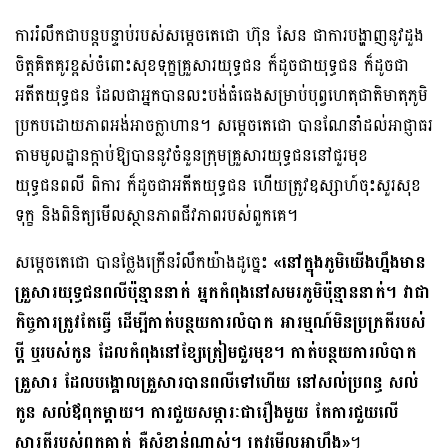
ការរំលឹកជាបន្តបន្ទាប់របស់សម្តេចតេជោ ហ៊ុន សែន ជាការបង្ហាញនូវដួង
ចិត្តគិតគូរ​ខ្ពស់​ចំពោះសុខទុក្ខគ្រួសារយុទ្ធជន ក៏ដូចជាយុទ្ធជន ក៏ដូចជា
អតីតយុទ្ធជន ដែលជាអ្នកបាន​លះ​បង់ធំធេងសម្រាប់បុព្វហេតុជាតិមាតុភូមិ
ប្រកបដោយភាពអង់អាចក្លាហាន។ សម្តេច​តេជោ បានណែនាំដល់អាជ្ញាធរ
តាមមូលដ្ឋានក្តាប់ឱ្យបាននូវចំនួនក្រុមគ្រួសារយុទ្ធ​ជន​នៅ​ជួរមុខ
យុទ្ធជនពលី ពិការ ក៏ដូចជាអតីតយុទ្ធជន ហើយត្រូវឧស្សាហ៍ចុះសួរសុខ
ទុក្ខ និង​ពិនិត្យមើលស្ថានភាពជីវភាពរបស់ពួកគេ។
សម្តេចតេជោ បានថ្លែងក្រើនរំលឹកយ៉ាងដូច្នេះ
«នៅក្នុងភូមិយើងហ្នឹងមាន
គ្រួសារ​យុទ្ធជន​ពលីប៉ុន្មាននាក់ អ្នកកំពុងនៅសមរភូមិ​ប៉ុន្មាន​នាក់។ វាជា
កិច្ចការត្រូវតែធ្វើ ដើម្បីកាត់​បន្ថយ​ការលំបាក អារម្មណ៍មិនប្រក្រតីរបស់
ប្តី ឬរបស់កូន ដែលកំពុងនៅខ្សែត្រៀមជួរ​មុខ។ កាត់បន្ថយការលំបាក
គ្រួសារ ដែលបង្គោល​គ្រួសារបានពលីទៅហើយ នៅសល់​ប្រពន្ធ សល់
កូន សល់ឪពុកម្តាយ។ ការជួយសម្ភារៈ​ជារឿងមួយ តែការជួយលើ
ស្មារតី​របស់ពួកគាត់ គឺសំខាន់ណាស់។ ត្រូវ​មើល​អាហ្នឹង»
។