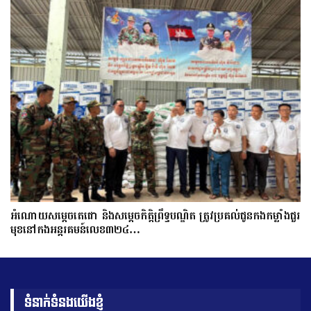
អំណោយសម្តេចតេជោ និងសម្តេចកិត្តិព្រឹទ្ធបណ្ឌិត ត្រូវប្រគល់ជូនកងកម្លាំងជួរ
មុខនៅកងអន្តរគមន៍លេខ៣២៤…
ទំនាក់ទំនងយើងខ្ញុំ