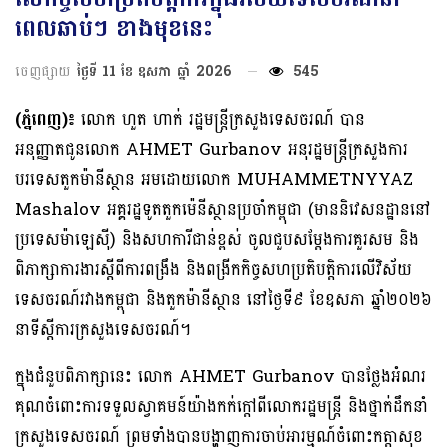
ពេលឆាប់ៗ ខាងមុខនេះ
ចេញផ្សាយ
ថ្ងៃទី 11 ខែ ឧសភា ឆ្នាំ 2026
545
(ភ្នំពេញ)៖
លោក ហួត ហាក់ រដ្ឋមន្ត្រីក្រសួងទេសចរណ៍ បាន
អនុញ្ញាតជូនលោក AHMET Gurbanov អនុរដ្ឋមន្ត្រីក្រសួងការ
បរទេសតួកម៉ានីស្ថាន អមដោយលោក MUHAMMETNYYAZ
Mashalov អគ្គរដ្ឋទូតតួកម៉េនីស្ថានប្រចាំកម្ពុជា (មាននិវេសនដ្ឋាននៅ
ប្រទេសម៉ាឡេស៊ី) និងសហការីជាន់ខ្ពស់ ចូលជួបសម្តែងការគួរសម និង
ពិភាក្សាការងារស្តីពីការពង្រឹង និងពង្រីកកិច្ចសហប្រតិបត្តិការលើវិស័យ
ទេសចរណ៍រវាងកម្ពុជា និងតួកម៉ានីស្ថាន នៅថ្ងៃទី៩ ខែឧសភា ឆ្នាំ២០២៦
នាទីស្តីការក្រសួងទេសចរណ៍។
ក្នុងជំនួបពិភាក្សានេះ លោក AHMET Gurbanov បានថ្លែងអំណរ
គុណចំពោះការទទួលស្វាគមន៍យ៉ាងកក់ក្តៅពីលោករដ្ឋមន្រ្តី និងថ្នាក់ដឹកនាំ
ក្រសួងទេសចរណ៍ ព្រមទាំងបានបង្ហាញការចាប់អារម្មណ៍ចំពោះកត្តាសុខ