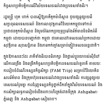
កិច្ចសហប្រតិបត្តិការលើវិស័យទេសចរណ៍រវាងប្រទេសទាំងពីរ។
រដ្ឋមន្ត្រី ហួត ហាក់ បានស្នើឱ្យភាគីតួកម៉ានីស្ថាន ជួយផ្សព្វផ្សាយពី
សក្តានុពលទេសចរណ៍ និងកាលានុវត្តភាពវិនិយោគកម្ពុជាទៅកាន់
ប្រជាជនតួកម៉ានីស្ថាន និងរួមចំណែកប្រយុទ្ធប្រឆាំងព័ត៌មានមិនពិតអំពី
កម្ពុជា ដោយបានបញ្ជាក់ថា កម្ពុជា ជាគោលដៅទេសចរណ៍ប្រកបដោយ
សុវត្ថិភាព សុខសន្តិភាព និងភាពកក់ក្តៅសម្រាប់ភ្ញៀវទេសចរអន្តរជាតិ។
ក្នុងឱកាសនេះដែរ ភាគីទាំងពីរបានពិភាក្សា និងផ្លាស់ប្តូរយោបល់ស៊ីជំរៅ
លើការពង្រឹង និងពង្រីកកិច្ចសហប្រតិបត្តិការទេសចរណ៍ទ្វេភាគី តាមរយៈ
ការរៀបចំដំណើរទស្សនកិច្ចសិក្សា (FAM Trip) សម្រាប់វិនិយោគិន
សារព័ត៌មាន និងក្រុមហ៊ុនទេសចរណ៍រវាងប្រទេសទាំងពីរ ការផ្សព្វផ្សាយ
ទេសចរណ៍រួមគ្នា ការជំរុញទស្សនកិច្ចថ្នាក់ដឹកនាំក្នុងវិស័យទេសចរណ៍ និង
ការសិក្សាលទ្ធភាពរៀបចំជើងហោះហើរត្រង់រវាងទីក្រុង Ashgabat-
ភ្នំពេញ និង Ashgabat-សៀមរាប។