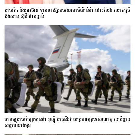
អាមេរិក និងអាស៊ាន ទាមទារឱ្យ​របបយោធាមីយ៉ាន់ម៉ា​ ដោះ​លែង​ លោកស្រី
អ៊ុងសាន ស៊ូជី ជា​បន្ទាន់
ចារកម្ម​អាមេរិក​ព្រមាន​ថា​ រុស្ស៊ី​ អាចនឹងវាយប្រហារប្រទេស​​ណា​តូ ​នៅ​ប៉ុន្មាន​
សប្តាហ៍​​ខាង​មុខ​​