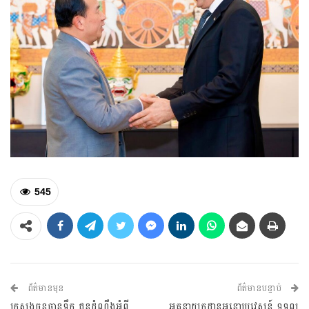
545
ព័ត៌មានមុន
ព័ត៌មានបន្ទាប់
ក្រសួងធនធានទឹក ជូនដំណឹងអំពី
អគ្គនាយកដ្ឋានអន្តោប្រវេសន៍ ទទួល