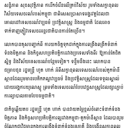
សន្តិភាព សុខសុវត្ថិភាព ការរីកចំរើនលើគ្រប់វិស័យ រួមទាំងសក្តានុពល
វិស័យទេសចរណ៍របស់កម្ពុជា ជាពិសេសប្រាសាទអង្គរវត្តដែលជា
គោលដៅទេសចរណ៍វប្បធម៌ ប្រវត្តិសាស្ត្រ និងធម្មជាតិ ដែលអាច
ទាក់ទាញភ្ញៀវទេសចរអន្តរជាតិបានកាន់តែច្រើន។
លោកបានគូសបញ្ជាក់ពី ការយកចិត្តទុកដាក់ក្នុងការពង្រឹងពង្រីកទំនាក់
ទំនងមិត្តភាព និងកិច្ចសហប្រតិបត្តិការរវាងប្រទេសទាំងពីរ ឱ្យកាន់តែជិត
ស្និទ្ធ និងវិស័យទេសចរណ៍បន្ថែមទៀត។ ទន្ទឹមនឹងនេះ លោកបាន
ជម្រាបជូន រដ្ឋមន្រ្តី ហួត ហាក់ អំពីសក្តានុពលទេសចរណ៍របស់តួកម៉ានី
ស្ថានដែលរួមមានបេតិកភណ្ឌវប្បធម៌ និងប្រវត្តិសាស្រ្តដែលទទួលស្គាល់
ដោយអង្គការយូណេស្កូ ព្រមទាំងទេសចរណ៍បែបវេជ្ជសាស្រ្តដែលផ្សារភ្ជាប់
ការព្យាបាលតាមបែបធម្មជាតិ។
ជាកិច្ចឆ្លើយតប រដ្ឋមន្ត្រី ហួត ហាក់ បានវាយតម្លៃខ្ពស់ចំពោះទំនាក់ទំនង
មិត្តភាព និងកិច្ចសហប្រតិបត្តិការល្អរវាងកម្ពុជា-តួកម៉ានីស្ថាន ដែលបានរួម
ចំណែកជាវិជ្ជមានក្នុងការពង្រឹងទំនាក់ទំនងទ្វេភាគី និងបង្កើនសក្តានុពល