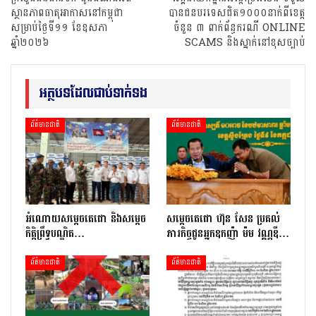
ស្ថានភាពធាតុអាកាសនៅកម្ពុជា
បានជនបរទេសជិត១០០០នាក់ពីខេត្ត
សម្រាប់ថ្ងៃទី១១ ខែឧសភា
ចំនួន ៣ ពាក់ព័ន្ធករណី ONLINE
ឆ្នាំ២០២៦
SCAMS និងស្នាក់នៅខុសច្បាប់
អត្ថបទដែលជាប់ទាក់ទង
ព័ត៌មានជាតិ
ព័ត៌មានជាតិ
អំណោយសម្តេចតេជោ និងសម្តេច
សម្តេចតេជោ ហ៊ុន សែន ប្រគល់
កិត្តិព្រឹទ្ធបណ្ឌិត…
ភារកិច្ចជូនអ្នកឧកញ៉ា ម៉ម វណ្ណឌី…
ព័ត៌មានជាតិ
ព័ត៌មានជាតិ