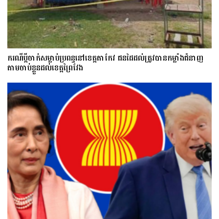
ករណីប្ដីចាក់សម្លាប់ប្រពន្ធនៅខេត្តតាកែវ ជនដៃដល់ត្រូវបានកម្លាំងជំនាញ
តាមចាប់ខ្លួនដល់ខេត្តព្រៃវែង