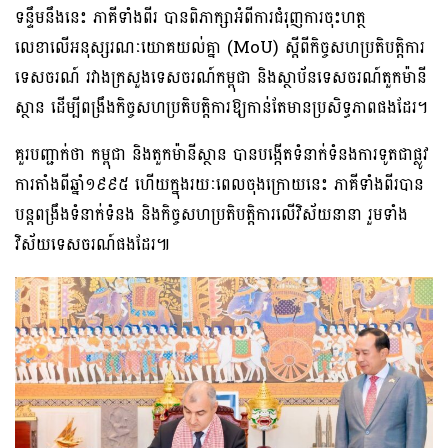
ទន្ទឹមនឹងនេះ ភាគីទាំងពីរ បានពិភាក្សាអំពីការជំរុញការចុះហត្ថ
លេខាលើអនុស្សរណៈយោគយល់គ្នា (MoU) ស្តីពីកិច្ចសហប្រតិបត្តិការ
ទេសចរណ៍ រវាងក្រសួងទេសចរណ៍កម្ពុជា និងស្ថាប័នទេសចរណ៍តួកម៉ានី
ស្ថាន ដើម្បីពង្រឹងកិច្ចសហប្រតិបត្តិការឱ្យកាន់តែមានប្រសិទ្ធភាពផងដែរ។
គួរបញ្ជាក់ថា កម្ពុជា និងតួកម៉ានីស្ថាន បានបង្កើតទំនាក់ទំនងការទូតជាផ្លូវ
ការតាំងពីឆ្នាំ១៩៩៥ ហើយក្នុងរយៈពេលចុងក្រោយនេះ ភាគីទាំងពីរបាន
បន្តពង្រឹងទំនាក់ទំនង និងកិច្ចសហប្រតិបត្តិការលើវិស័យនានា រួមទាំង
វិស័យទេសចរណ៍ផងដែរ៕