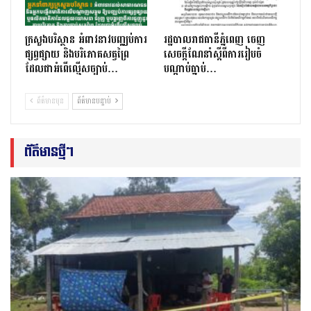
ក្រសួងបរិស្ថាន អំពាវនាវបញ្ឈប់ការ
រដ្ឋបាលរាជធានីភ្នំពេញ ចេញ
ផ្សព្វផ្សាយ និងបរិភោគសត្វព្រៃ
សេចក្ដីណែនាំស្ដីពីការរៀបចំ
ដែលជាអំពើល្មើសច្បាប់…
បណ្ដាប់ធ្នាប់…
ព័ត៌មានមុន
ព័ត៌មានបន្ទាប់
ព័ត៌មានថ្មីៗ