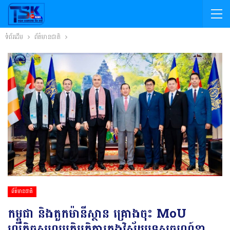
ទំព័រដើម
ព័ត៌មានជាតិ
ព័ត៌មានជាតិ
កម្ពុជា និងតួកម៉ានីស្ថាន គ្រោងចុះ MoU
លើកិច្ចសហប្រតិបត្តិការក្នុងវិស័យទេសចរណ៍នា