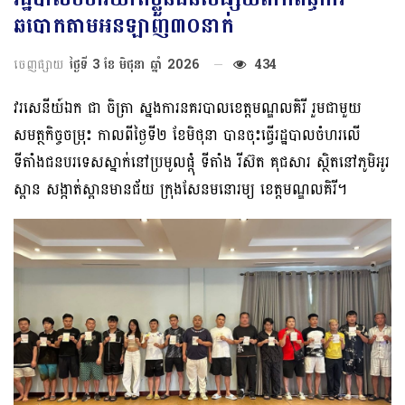
ឆបោកតាមអនឡាញ៣០នាក់
ចេញផ្សាយ
ថ្ងៃទី 3 ខែ មិថុនា ឆ្នាំ 2026
434
វរសេនីយ៍ឯក ជា ចិត្រា ស្នងការនគរបាលខេត្តមណ្ឌលគិរី រួមជាមួយ
សមត្ថកិច្ចចម្រុះ កាលពីថ្ងៃទី២ ខែមិថុនា បានចុះធ្វើរដ្ឋបាលចំហរលើ
ទីតាំងជនបរទេសស្នាក់នៅប្រមូលផ្ដុំ ទីតាំង រីស៊ត គុជសារ ស្ថិតនៅភូមិអូរ
ស្ពាន សង្កាត់ស្ពានមានជ័យ ក្រុងសែនមនោរម្យ ខេត្តមណ្ឌលគិរី។