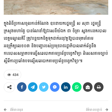
ក្នុងពិធីប្រកាសចូលកាន់តំណែង ឧបនាយករដ្ឋមន្ត្រី ស សុខា រដ្ឋមន្ត្រី
ក្រសួងមហាផ្ទៃ បានណែនាំឱ្យវរសេនីយ៍ឯក ជា ចិត្រា ស្នងការនគរបាល
ខេត្តមណ្ឌលគិរី ត្រូវបន្តយកចិត្តទុកដាក់អនុវត្តឱ្យបានមុតមាំតាម
អនុក្រឹត្យលេខ០៣ និងបញ្ជារបស់ប្រមុខរាជរដ្ឋាភិបាលពាក់ព័ន្ធនឹង
ការបោសសម្អាតបទល្មើសឆបោកតាមប្រព័ន្ធបច្ចេកវិទ្យា ពិសេសតាមច្បាប់
ស្ដីពីការប្រឆាំងបទល្មើសឆបោកតាមប្រព័ន្ធបច្ចេកវិទ្យា៕
434
ព័ត៌មានមុន
ព័ត៌មានបន្ទាប់