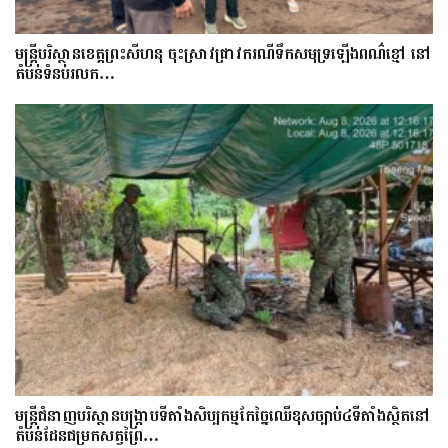
មន្រ្តីបរិស្ថានខេត្តព្រះសីហនុ ចុះស្រាវជ្រាវករណីទឹកសមុទ្រឡើងពណ៌ខ្មៅ នៅ
តំបន់ទំនប់រលក…
មន្ត្រីជំនាញបរិស្ថានបង្រ្កាបទីតាំងសិប្បកម្មកែច្នៃឈើខុសច្បាប់៤ទីតាំងស្ថិតនៅ
តំបន់ដែនជម្រកសត្វព្រៃ…