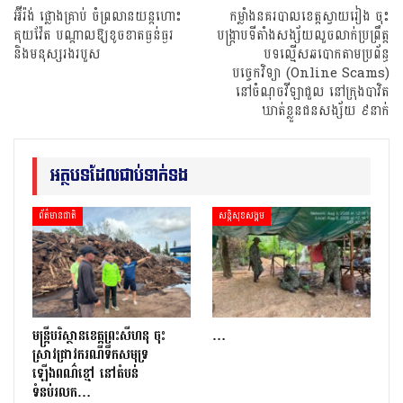
អ៊ីរ៉ង់ ផ្លោង​គ្រាប់​ ចំ​ព្រលាន​យន្តហោះ
កម្លាំងនគរបាល​ខេត្ត​ស្វាយរៀង​ ​ចុះ
គុយវ៉ែត បណ្ដាល​ឱ្យ​ខូចខាតធ្ងន់ធ្ងរ
បង្រ្កាបទីតាំងសង្ស័យលួចលាក់ប្រព្រឹត្ត
និង​មនុស្ស​រង​របួស
បទល្មើសឆបោកតាមប្រព័ន្ធ
បច្ចេកវិទ្យា (Online Scams)​
នៅចំណុច​វីឡា​ជួល​ នៅ​ក្រុង​បាវិត
ឃាត់ខ្លួនជនសង្ស័យ ៩នាក់
អត្ថបទដែលជាប់ទាក់ទង
ព័ត៌មានជាតិ
សន្តិសុខសង្គម
មន្រ្តីបរិស្ថានខេត្តព្រះសីហនុ ចុះ
…
ស្រាវជ្រាវករណីទឹកសមុទ្រ
ឡើងពណ៌ខ្មៅ នៅតំបន់
ទំនប់រលក…