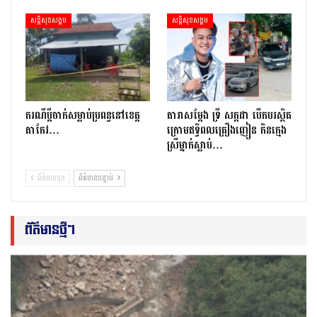
សន្តិសុខសង្គម
សន្តិសុខសង្គម
ករណីប្ដីចាក់សម្លាប់ប្រពន្ធនៅខេត្ត
តារាសម្ដែង ទ្រី សក្កដា បើកបរស្ថិត
តាកែវ…
ក្រោមឥទ្ធិពលគ្រឿងញៀន កិនក្មេង
ស្រីម្នាក់ស្លាប់…
ព័ត៌មានមុន
ព័ត៌មានបន្ទាប់
ព័ត៌មានថ្មីៗ