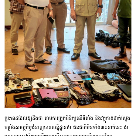
ប្រភពដដែលឱ្យដឹងថា តាមការត្រួតពិនិត្យលើទីតាំង និងវត្ថុតាងជាក់ស្តែង
កម្លាំងសមត្ថកិច្ចជំនាញបានសន្និដ្ឋានថា ជនជាតិចិនទាំង៣០នាក់នេះ ជា