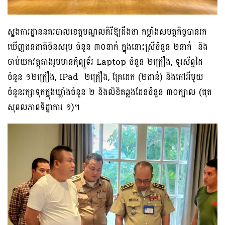
ស្នងការដ្ឋាននគរបាលខេត្តមណ្ឌលគិរីឱ្យដឹងថា កម្លាំងសមត្ថកិច្ចបានរក
ឃើញជនជាតិចិនសរុប ចំនួន ៣០នាក់ ក្នុងនោះស្រីចំនួន ២នាក់ និង
ចាប់យកវត្ថុតាងរួមមានកុំព្យូទ័រ Laptop ចំនួន ២គ្រឿង, ទូរស័ព្ទដៃ
ចំនួន ១២គ្រឿង, IPad ២គ្រឿង, គ្រែដេក (២ជាន់) និងកៅអីមួយ
ចំនួនរក្សាទុកក្នុងឃ្លាំងចំនួន ២ និងលិខិតឆ្លងដែនចំនួន ៣០ក្បាល (ផុត
សុពលភាពទិដ្ឋាការ ១)។