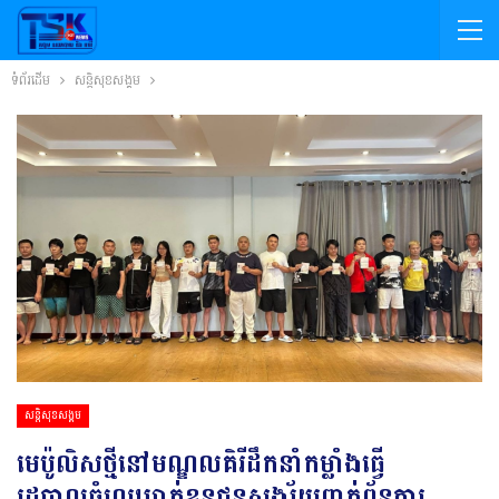
ទំព័រដើម
សន្តិសុខសង្គម
សន្តិសុខសង្គម
មេប៉ូលិសថ្មីនៅមណ្ឌលគិរីដឹកនាំកម្លាំងធ្វើ
រដ្ឋបាលចំហរឃាត់ខ្លួនជនសង្ស័យពាក់ព័ន្ធការ