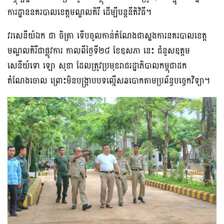
ការដ្ឋាននគរបាលខេត្តមណ្ឌលគិរី ដើម្បីបន្តនីតិវិធី។
វរសេនីយ៍ឯក ជា ចិត្រា ទើបចូលកាន់តំណែងជាស្នងការនគរបាលខេត្ត
មណ្ឌលគិរីជាផ្លូវការ កាលពីថ្ងៃទី២៨ ខែឧសភា នេះ ជំនួសឧត្ដម
សេនីយ៍ទោ ឡោ សុខា ដែលត្រូវប្រមុខរាជរដ្ឋាភិបាលកម្ពុជាដក
តំណែងចោល ព្រោះមិនបង្ក្រាបបទល្មើសឆបោកតាមប្រព័ន្ធបច្ចេកវិទ្យា។