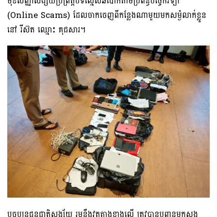
មុខសញ្ញាសង្ស័យប្រព្រឹត្តបទល្មើសឆបោកតាមប្រព័ន្ធបច្ចេកវិទ្យា
(Online Scams) ដែលចាកចេញពីកន្លែងណាមួយមកសម្ងំលាក់ខ្លួន
នៅ រីស៊ត ឈ្មោះ គុជសារ។
បច្ចុប្បន្នជនជាតិសង្ស័យ រួមនឹងវត្ថុតាងខាងលើ ត្រូវបានបញ្ជូនមកស្នង