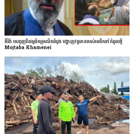
អ៊ីរ៉ង់ បញ្ចេញវីដេអូដ៏កម្រលើក​ដំបូង បង្ហាញ​វត្តមាន​​​របស់​​មេដឹកនាំកំពូលថ្មី
Mojtaba Khamenei