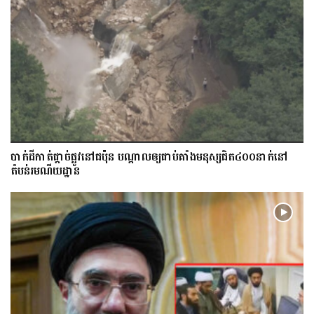
​បាក់​ដី​កាត់ផ្តាច់ផ្លូវ​​នៅជប៉ុន បណ្តាល​ឲ្យ​ជាប់​គាំង​​​មនុស្ស​ជិត​៤០០នាក់​នៅ
តំបន់រមណីយដ្ឋាន​