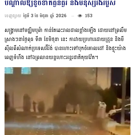
បណ្ដាល​ឱ្យ​ខូចខាតធ្ងន់ធ្ងរ និង​មនុស្ស​រង​របួស
ចេញផ្សាយ
ថ្ងៃទី 3 ខែ មិថុនា ឆ្នាំ 2026
153
សង្គ្រាមនៅមជ្ឈិមបូព៌ា កាន់តែឆេះរាលដាលខ្លាំងឡើង ដោយនៅព្រលឹម
ស្រាងៗ​នា​ថ្ងៃពុធ ទី​៣ ខែ​មិថុនា នេះ ការវាយប្រហារដោយដ្រូន និងមី
ស៊ីលពីសំណាក់ប្រទេសអ៊ីរ៉ង់ បានហោះទៅបុកចំគោលដៅ និងផ្ទុះយ៉ាង
ពេញទំហឹង នៅឯព្រលានយន្តហោះអន្តរជាតិគុយវ៉ែត។