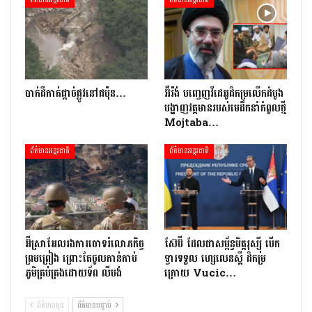
ព័ត៌មានអន្តរជាតិ
ព័ត៌មានអន្តរជាតិ
​បាក់​ដី​កាត់ផ្តាច់ផ្លូវ​​នៅជប៉ុន…
អ៊ីរ៉ង់ បញ្ចេញវីដេអូដ៏កម្រលើក​ដំបូង
បង្ហាញ​វត្តមាន​​​របស់​​មេដឹកនាំកំពូលថ្មី
Mojtaba…
ព័ត៌មានអន្តរជាតិ
ព័ត៌មានអន្តរជាតិ
អ៊ីស្រាអែលរង​ការ​ចោទ​​រំលោភកិច្ច
ស៊ែប៊ី​ ដែល​ជា​សម្ព័ន្ធមិត្តរុស្ស៊ី បើក​
ព្រមព្រៀង ព្រោះតែ​​ចូល​កាន់​កាប់​
ទ្វារទទួល​ ហ្សេលេនស្គី​​ ដ៏​កម្រ
ភូមិគ្រប់គ្រងដោយទ័ព លីបង់
ក្រោយ Vucic…
ព័ត៌មានមុន
ព័ត៌មានបន្ទាប់