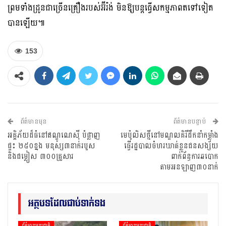
ព្រមទាំងដ្រូនជាច្រើនគ្រឿងរបស់អ៊ីរ៉ង់ មិនឱ្យបន្តធ្វើសកម្មភាពតទៅទៀត
បានឡើយ៕
153
ព័ត៌មានមុន
ព័ត៌មានបន្ទាប់
អគ្គិភ័យ​ដ៏​ធំ​នៅ​ឥណ្ឌូណេស៊ី ​​បំផ្លាញ​
មេប៉ូលិសថ្មីនៅមណ្ឌលគិរីដឹកនាំកម្លាំង
ផ្ទះ​​ ២៥០​ខ្នង ​មនុស្ស​៣នាក់​របួស​​
ធ្វើរដ្ឋបាលចំហរឃាត់ខ្លួនជនសង្ស័យ
និង​ជម្លៀស​ ៣០០គ្រួសារ​
ពាក់ព័ន្ធការឆបោក
តាមអនឡាញ៣០នាក់
អត្ថបទដែលជាប់ទាក់ទង