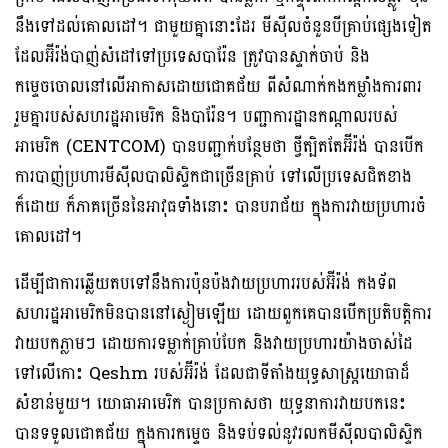
នឹងទៅ​ដល់គោលដៅ។ ជាមួយគ្នានោះដែរ មីស៊ីលចំនួនបីគ្រាប់ផ្សេងទៀត
ដែលអ៊ីរ៉ង់បាញ់សំដៅទៅប្រទេសបារ៉ែន ត្រូវបានស្ទាក់ចាប់ និង
កម្ទេចចោលនៅលើអាកាសដោយជោគជ័យ ពីសំណាក់កងកម្លាំងការពារ
រួមគ្នារបស់សហរដ្ឋអាមេរិក និងបារ៉ែន។ បញ្ជាការដ្ឋានកណ្តាលរបស់
អាមេរិក (CENTCOM) បានបញ្ជាក់បន្ថែមថា ថ្វីត្បិតតែអ៊ីរ៉ង់ បានបើក
ការបាញ់ប្រហារមីស៊ីលបាលិស្ទិកជាច្រើនគ្រាប់ ទៅលើប្រទេសជិតខាង
ក៏ដោយ ក៏​ភាគច្រើននៃអាវុធទាំងនោះ បានបរាជ័យ ក្នុងការវាយប្រហារចំ
គោលដៅ។
ដើម្បីជាការឆ្លើយតបទៅនឹងការប៉ុនប៉ងវាយប្រហាររបស់អ៊ីរ៉ង់ កងទ័ព
សហរដ្ឋអាមេរិកមិនបាននៅស្ងៀមឡើយ ដោយពួកគេបានបើកប្រតិបត្តិការ
វាយបកភ្លាមៗ ដោយការទម្លាក់គ្រាប់បែក និងវាយប្រហារយ៉ាងចាស់ដៃ
ទៅលើកោះ Qeshm របស់អ៊ីរ៉ង់ ដែលជាទីតាំងយុទ្ធសាស្ត្រយោធាដ៏
សំខាន់មួយ។ យោធាអាមេរិក បានប្រកាសថា យុទ្ធនាការវាយបកនេះ
បានទទួលជោគជ័យ ក្នុងការកម្ទេច និងទប់ទល់នូវរលកមីស៊ីលបាលិស្ទិក