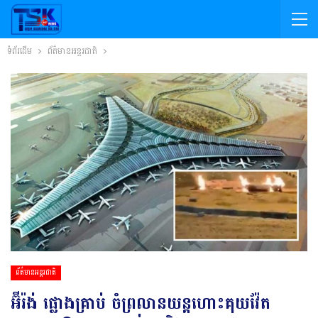
ទំព័រដើម
ព័ត៌មានអន្តរជាតិ
ព័ត៌មានអន្តរជាតិ
អ៊ីរ៉ង់ ផ្លោង​គ្រាប់​ ចំ​ព្រលាន​យន្តហោះគុយវ៉ែត