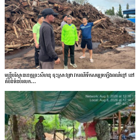
មន្រ្តីបរិស្ថានខេត្តព្រះសីហនុ ចុះស្រាវជ្រាវករណីទឹកសមុទ្រឡើងពណ៌ខ្មៅ នៅ
តំបន់ទំនប់រលក…