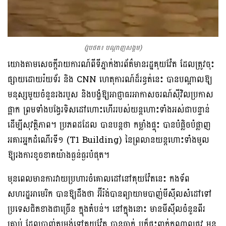
(រូបថត៖ បណ្ដាញ​សង្គម)
យោងតាមសេចក្ដី​រាយការណ៍ពីទីភ្នាក់ងារ​ព័ត៌មានរដ្ឋគុយវ៉ែត ដែល​ត្រូវ​ចុះ
ផ្សាយដោយ​រ៉យទ័រ និង CNN ហេតុការណ៍ដ៏រន្ធត់នេះ បានបណ្តាលឱ្យ
មនុស្សមួយចំនួនរងរបួស និងបង្ខំឱ្យអាជ្ញាធរអាកាសចរណ៍ស៊ីវិលប្រកាស
ផ្អាក ព្រមទាំងបង្វែរទិសដៅហោះហើររបស់យន្តហោះទាំងអស់ជាបន្ទាន់
ដើម្បីសុវត្ថិភាព។ ប្រភពដដែល បានបន្តថា កម្លាំងផ្ទុះ បានបំផ្លិចបំផ្លាញ
អគារអ្នកដំណើរទី១ (T1 Building) នៃព្រលានយន្តហោះទាំងមូល
ឱ្យរងការខូចខាតយ៉ាងធ្ងន់ធ្ងរបំផុត។
មុនពេលមានការវាយប្រហារចំគោលដៅនៅគុយវ៉ែតនេះ កងទ័ព
សហរដ្ឋអាមេរិក បានឱ្យដឹងថា អ៊ីរ៉ង់បានព្យាយាមបាញ់មីស៊ីលសំដៅទៅ
ប្រទេសជិតខាងជាច្រើន ក្នុងតំបន់។ នៅក្នុងនោះ មាន​មីស៊ីលចំនួនពីរ
គ្រាប់ ដែលបាញ់តម្រង់ទៅ​គុយវ៉ែត បានធ្លាក់ ឬក៏ផ្ទុះ​ពាក់កណ្តាលផ្លូវ មុន