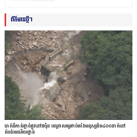
ព័ត៌មានថ្មីៗ
​បាក់​ដី​កាត់ផ្តាច់ផ្លូវ​​នៅជប៉ុន បណ្តាល​ឲ្យ​ជាប់​គាំង​​​មនុស្ស​ជិត​៤០០នាក់​នៅ
តំបន់រមណីយដ្ឋាន​