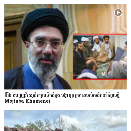
អ៊ីរ៉ង់ បញ្ចេញវីដេអូដ៏កម្រលើក​ដំបូង បង្ហាញ​វត្តមាន​​​របស់​​មេដឹកនាំកំពូលថ្មី
Mojtaba Khamenei