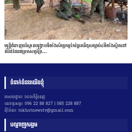
មន្ត្រីជំនាញបរិស្ថានបង្រ្កាបទីតាំងសិប្បកម្មកែច្នៃឈើខុសច្បាប់៤ទីតាំងស្ថិតនៅ
តំបន់ដែនជម្រកសត្វព្រៃ…
ទំនាក់ទំនងយើងខ្ញុំ
អាសយដ្ឋាន៖ រាជធានីភ្នំពេញ
លេខទូរសព្ទ៖ 096 22 88 827 | 085 228 887
អុីម៉ែល៖ tskhotnewstv@gmail.com
បណ្តាញសង្គម