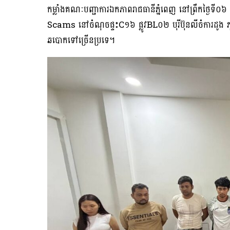
កម្លាំងគណៈបញ្ជាការឯកភាពរាជធានីភ្នំពេញ នៅព្រឹកថ្ងៃទី០៦ 
Scams នៅចំណុចផ្ទះC១៦ ផ្លូវBL០២ បុរីប៊ុនលីចំការដូង
ឆបោកទៅច្រើនប្រទេ។