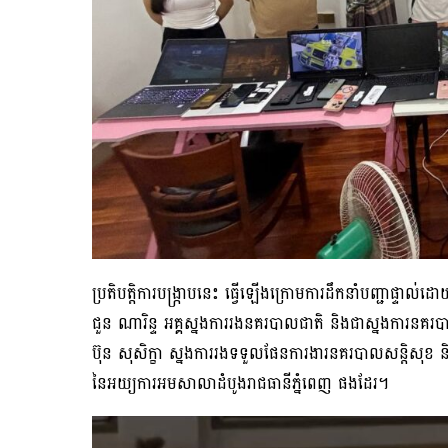
ប្រតិបត្តិការបង្ក្រាបនេះ ធ្វើឡើងក្រោមការដឹកនាំបញ្ជាផ
ជួន ណារិន្ទ អគ្គស្នងការរងនគរបាលជាតិ និងជាស្នងការនគរបា
ប៊ុន សុសិក្ខា ស្នងការរងទទួលផែនការងារនគរបាលសន្តិសុខ ន
នៃអយ្យការអមសាលាដំបូងរាជធានីភ្នំពេញ ផងដែរ។