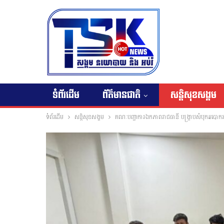
ទំព័រដើម
ព័ត៌មានជាតិ
សន្តិសុខសង្គម
ទំព័រដើម
សន្តិសុខសង្គម
គណៈបញ្ជាការឯកភាពរាជធានី បង្ក្រាបសំបុកឆបោ