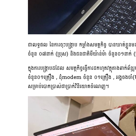
ជាលទ្ធផល នៃការចុះបង្ក្រាប កម្លាំងសមត្ថកិច្ច បានឃាត់ខ្លួ
ចំនួន ០៧នាក់ (ប្រុស) និងជនជាតិមីយ៉ាន់ម៉ា ចំនួន០១នាក់ (
ក្នុងការបង្ក្រាបដដែល សមត្ថកិច្ចធ្វើការដកហូតវត្ថុតាងពាក់ព
ចំនួន០១គ្រឿង , ដុំmodem ចំនួន ០១គ្រឿង , អង្គចងចាំ
សម្រាប់បោកប្រាស់ជាប្រាក់វិនិយោគចំណេញ។