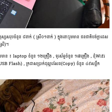
នមនុស្សសរុបចំនួន ៨នាក់ ( ស្រី០១នាក់ ) ក្នុងនោះរួមមាន ជនជាតិបង់ក្លាដេស
ស្រី)។
័ន្ធរួមមាន ៖ laptop ចំនួន ១២គ្រឿង , ទូរស័ព្ទចំនួន ១៧គ្រឿង , ដុំWifi
(USB Flash) , ក្រដាសប្រាក់ដុល្លារសែន(Copy) ចំនួន ៤៩សន្លឹក