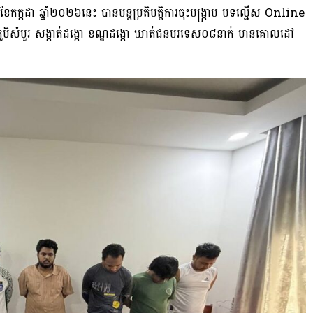
ខែកក្កដា ឆ្នាំ២០២៦នេះ បានបន្តប្រតិបត្តិការចុះបង្ក្រាប បទល្មើស Online
 ភូមិសំបួរ សង្កាត់ដង្កោ ខណ្ឌដង្កោ ឃាត់ជនបរទេស០៨នាក់ មានគោលដៅ