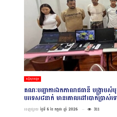
សន្តិសុខសង្គម
គណៈបញ្ជាការឯកភាពរាជធានី បង្ក្រាបស
បរទេស៨នាក់ មានគោលដៅបោកប្រាស់ទៅច
ចេញផ្សាយ
ថ្ងៃទី 6 ខែ កក្កដា ឆ្នាំ 2026
311