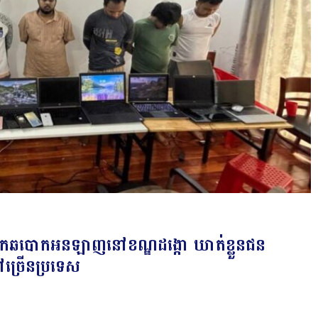
ំបុកឆបោកអនឡាញនៅខណ្ឌដង្កោ ឃាត់ខ្លួនជន
្រើនប្រទេស