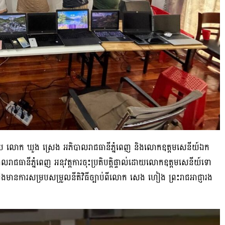
្ទាល់ដោយ លោក ឃួង ស្រេង អភិបាលរាជធានីភ្នំពេញ និងលោកឧត្តមសេនីយ៍ឯក
លរាជធានីភ្នំពេញ អនុវត្តការចុះប្រតិបត្តិផ្ទាល់ដោយលោកឧត្តមសេនីយ៍ទោ
ិងមានការសម្របសម្រួលនីតិវិធីច្បាប់ពីលោក សេង ហៀង ព្រះរាជអាជ្ញារង