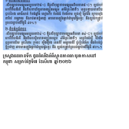
ក្រសួងធនធានទឹក ជូនដំណឹងអំពីស្ថានភាពធាតុអាកាសនៅ
កម្ពុជា សម្រាប់ថ្ងៃទី៧ ខែសីហា ឆ្នាំ២០២៦