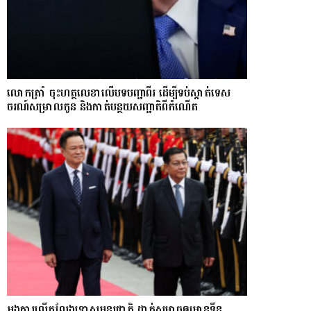
លោក​ត្រាំ ចុះហត្ថលេខាលើបទបញ្ជាពីរ ដើម្បីទប់ស្កាត់ទេស​
ចរណ៍សម្រាលកូន និងកាត់បន្ថយសញ្ជាតិពីកំណើត
អង្គការលើកលែងទោសអន្តរជាតិ ដាក់សម្ពាធឲ្យអានុទីន