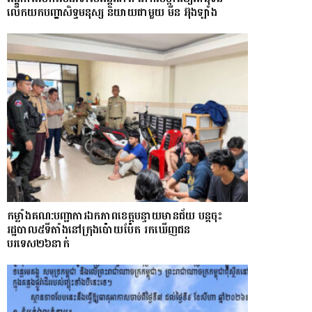
លើកយកបញ្ហាសិទ្ធមនុស្ស និយាយជាមួយ មីន អ៊ុងឡាំង
កម្លាំងគណ:បញ្ជាការឯកភាពខេត្តបន្ទាយមានជ័យ បន្តចុះ
រដ្ឋបាល៥ទីតាំងនៅក្រុងប៉ោយប៉ែត រកឃើញជន
បរទេស២៦នាក់