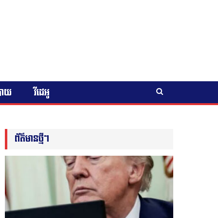
បាយ
វីដេអូ
ព័ត៌មានថ្មីៗ