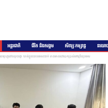
អន្តរជាតិ
ជីវិត និងសង្គម
សិល្បៈកម្សាន្ត
នយោ
កអនឡាញនៅខណ្ឌដង្កោ ឃាត់ខ្លួនជនបរទេស៨នាក់ មានគោលដៅបោកប្រាស់ទៅច្រើនប្រទេស