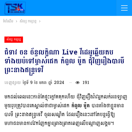
ទំព័រដើម
សិល្បៈកម្សាន្ត
សិល្បៈកម្សាន្ត
ជំទាវ ចន ច័ន្ទលក្ខិណា Live វីដេអូឆ្លើយតប
ទាំងយប់ទៅម្ចាស់ផេក កំពូល ម៉ូត ជុំវិញរឿងបារមី
ព្រះនាងឥន្រ្ទទេវី
ចេញផ្សាយ
ថ្ងៃទី 9 ខែ មករា ឆ្នាំ 2024
191
មកដល់ពេលនេះកាន់តែផ្ទុះក្តៅគគុកហើយ ជុំវិញរឿងរ៉ាវអ្នកលក់អនឡាញ
មួយរូបត្រូវបានគេស្គាល់ថាជាម្ចាស់ផេក
កំពូល ម៉ូត
បានតាំងថាខ្លួនមាន
បារមី ព្រះនាងឥន្រ្ទទេវី ចូលសណ្ឋិត ដែលរឿងនេះនៅតែបន្តធ្វើឱ្យ
មហាជនមានការវែកញែកគ្នាព្រោងព្រាតពេញលើបណ្តាញសង្គម។