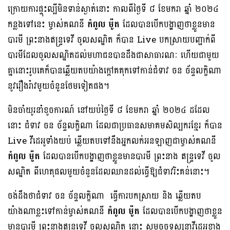
ក្រោយការផ្ទុះល្បីមិនទាន់ស្ងាត់នោះ កាលពីថ្ងៃទី ៨ ខែមករា ឆ្នាំ ២០២៤
កន្លងទៅនេះ ម្ចាស់គណនី
កំពូល ម៉ូត
ដែលបានបើកបង្ហាញថាខ្លួនមាន
បារមី ព្រះនាងឥន្រ្ទទេវី ចូលសណ្ឋិត ក៏បាន Live បកស្រាយបញ្ជាក់ពី
បារមីដែលចូលសណ្ឋិតដល់មហាជនបានដឹងជាសាធារណៈ ហើយជាមួយ
គ្នានោះរូបគេក៏បានឆ្លើយតបយ៉ាងក្តៅគគុកទៅកាន់ជំទាវ ចន ច័ន្ទលក្ខិណា
នូវរឿងរ៉ាវមួយចំនួនថែមទៀតផង។
មិនចាំយូរនាំខូចការណ៍ នៅយប់ថ្ងៃទី ៨ ខែមករា ឆ្នាំ ២០២៤ ដដែល
នោះ ជំទាវ ចន ច័ន្ទលក្ខិណា ដែលជាប្រធានសមាគមសិល្បករខ្មែរ ក៏បាន
Live វីដេអូទាំងយប់ ឆ្លើយតបទៅនឹងអ្នកលក់អនឡាញជាម្ចាស់គណនី
កំពូល ម៉ូត
ដែលបានបើកបង្ហាញថាខ្លួនមានបារមី ព្រះនាង ឥន្រ្ទទេវី ចូល
សណ្ឋិត ពីហេតុផលមួយចំនួនដែលឈានដល់ធ្វើឱ្យជំទាវរិះគន់នោះ។
ចង់ដឹងថាជំទាវ ចន ច័ន្ទលក្ខិណា ធ្វើការបកស្រាយ និង ឆ្លើយតប
យ៉ាងណាខ្លះទៅកាន់ម្ចាស់គណនី
កំពូល ម៉ូត
ដែលបានបើកបង្ហាញថាខ្លួន
មានបារមី ព្រះនាងឥន្រ្ទទេវី ចូលសណ្ឋិត នោះ សូមចុចទស្សនាវីដេអូខាង