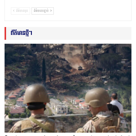
ព័ត៌មានមុន
ព័ត៌មានបន្ទាប់
ព័ត៌មានថ្មីៗ