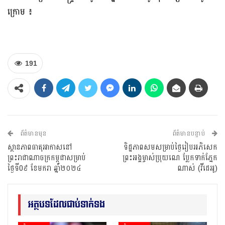
ក្រោម ៖
191
ព័ត៌មានមុន
ព័ត៌មានបន្ទាប់
ស្ថានភាពធាតុអាកាសនៅ
ទិដ្ឋភាពសមសម្រាប់ថ្ងៃរៀបអភិសេក
ព្រះរាជាណាចក្រកម្ពុជាសម្រាប់
ព្រះអង្គម្ចាស់ប្រុយណេ ប្លែកទាក់ភ្នែក
ថ្ងៃទី0៩ ខែមករា ឆ្នាំ២០២៤
ណាស់ (វីដេអូ)
អត្ថបទដែលជាប់ទាក់ទង