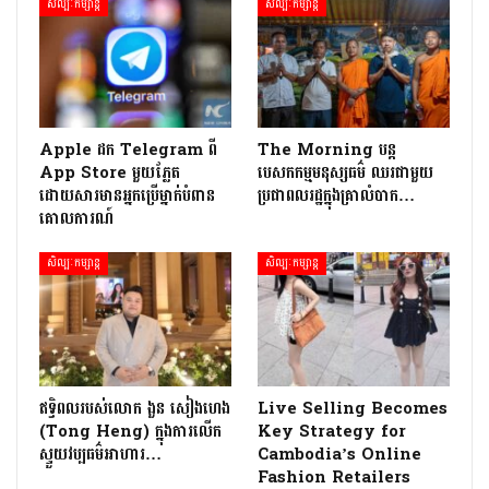
សិល្បៈកម្សាន្ត
សិល្បៈកម្សាន្ត
Apple ដក Telegram ពី
The Morning បន្ត
App Store មួយភ្លែត
បេសកកម្មមនុស្សធម៌ ឈរជាមួយ
ដោយសារមានអ្នកប្រើម្នាក់បំពាន
ប្រជាពលរដ្ឋក្នុងគ្រាលំបាក…
គោលការណ៍
សិល្បៈកម្សាន្ត
សិល្បៈកម្សាន្ត
ឥទ្ធិពលរបស់លោក ងួន សៀងហេង
Live Selling Becomes
(Tong Heng) ក្នុងការលើក
Key Strategy for
ស្ទួយវប្បធម៌អាហារ…
Cambodia’s Online
Fashion Retailers