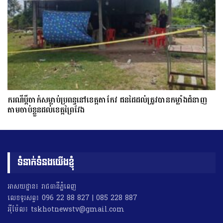
ករណីប្ដីចាក់សម្លាប់ប្រពន្ធនៅខេត្តតាកែវ ជនដៃដល់ត្រូវបានកម្លាំងជំនាញ
តាមចាប់ខ្លួនដល់ខេត្តព្រៃវែង
ទំនាក់ទំនងយើងខ្ញុំ
អាសយដ្ឋាន៖ រាជធានីភ្នំពេញ
លេខទូរសព្ទ៖ 096 22 88 827 | 085 228 887
អុីម៉ែល៖ tskhotnewstv@gmail.com