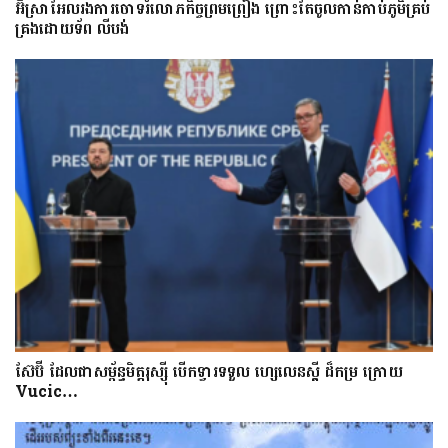
អ៊ីស្រាអែលរង​ការ​ចោទ​​រំលោភកិច្ចព្រមព្រៀង ព្រោះតែ​​ចូល​កាន់​កាប់​ភូមិគ្រប់
គ្រងដោយទ័ព លីបង់
ស៊ែប៊ី​ ដែល​ជា​សម្ព័ន្ធមិត្តរុស្ស៊ី បើក​ទ្វារទទួល​ ហ្សេលេនស្គី​​ ដ៏​កម្រ ក្រោយ
Vucic…