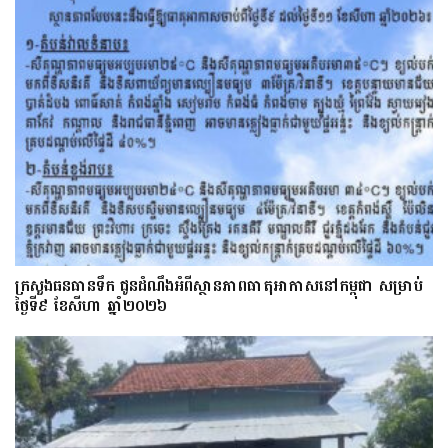
ក្រសួងធនធានទឹក ជូនដំណឹងអំពីស្ថានភាពធាតុអាកាសនៅកម្ពុជា សម្រាប់
ថ្ងៃទី៩ ខែសីហា ឆ្នាំ២០២៦