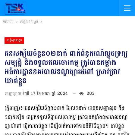
ទំព័រដើម
សន្តិសុខសង្គម
សន្តិសុខសង្គម
ជនសង្ស័យចំនួន០២នាក់ ពាក់ព័ន្ធករណីលួចទ្រព្យ
សម្បត្តិ និងទទួលផលចោរកម្ម ត្រូវបានកម្លាំង
អធិការដ្ឋាននគរបាលខណ្ឌច្បារអំពៅ ស្រាវជ្រាវ
ឃាត់ខ្លួន
ចេញផ្សាយ
ថ្ងៃទី 17 ខែ មករា ឆ្នាំ 2024
203
(ភ្នំពេញ)៖ ជនសង្ស័យចំនួន២នាក់ ដែល១នាក់ ជាមុខសញ្ញាលួច និង
១នាក់ទៀត ជាអ្នកទទួលទិញផលចោរកម្ម ត្រូវបានកម្លាំងនគរបាលខណ្ឌ
ច្បារអំពៅ ធ្វើការចាប់ខ្លួន ដើម្បីចាត់ការទៅតាមនីតិវិធីច្បាប់។ ចាប់ខ្លួន