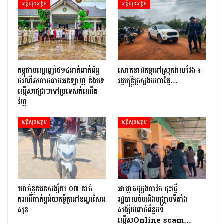
សន្តិសុខសង្គម
សន្តិសុខសង្គម
កម្ពុជាបណ្ដេញថៃ១៤នាក់ពាក់ព័ន្ធ
សោកនាដកម្ម​នៅ​ស្រុក​វាល​វែង ៖
ករណីឆបោកតាមអនឡាញ និងបទ
រដ្ឋមន្ត្រី​ក្រសួងមហាផ្ទៃ…
ល្មើសផ្សេងៗទៅប្រទេសកំណើត
វិញ
សន្តិសុខសង្គម
សន្តិសុខសង្គម
ឃាត់ខ្លួនជនសង្ស័យ ០៣ នាក់
អាជ្ញាធរក្រុងបាវិត ចុះធើ្វ
ករណីធាក់ប្លន់យកម៉ូតូនៅខណ្ឌសែន
រដ្ឋបាលចំហនិងបង្ក្រាបទីតាំង
សុខ
សង្ស័យពាក់ព័ន្ធបទ
ល្មើសOnline scam…