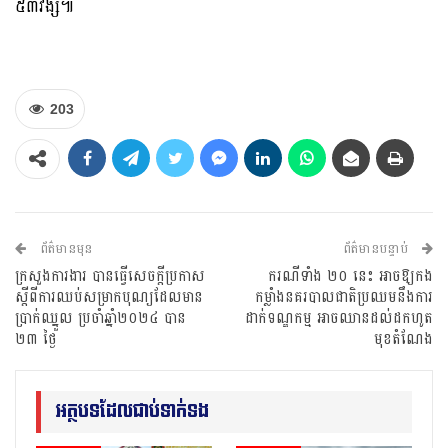
៥៣វង្ស៕
203
ព័ត៌មានមុន
ព័ត៌មានបន្ទាប់
ក្រសួងការងារ បានធ្វើសេចក្តីប្រកាស
ករណីទាំង ២០ នេះ អាចឱ្យកង
ស្តីពីការឈប់សម្រាកបុណ្យដែលមាន
កម្លាំងនគរបាលជាតិប្រឈមនឹងការ
ប្រាក់ឈ្នួល​ ប្រចាំឆ្នាំ២០២៤ បាន​
ដាក់ទណ្ឌកម្ម អាចឈានដល់ដកហូត
២៣ ថ្ងៃ
មុខតំណែង
អត្ថបទដែលជាប់ទាក់ទង