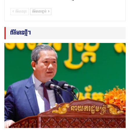
ព័ត៌មានមុន
ព័ត៌មានបន្ទាប់
ព័ត៌មានថ្មីៗ