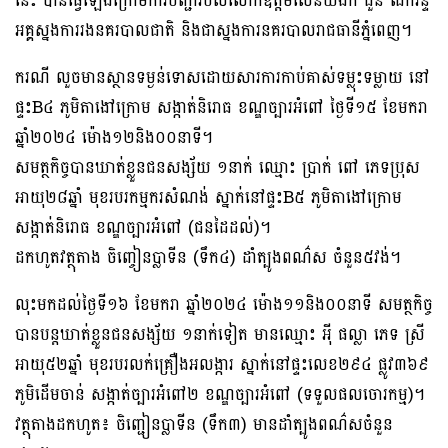
នេះ បានធ្វើឡើងក្រោមការបញ្ជារបស់លោកឧត្តមសេនីយ៍ឯក ជួន ណារិន្ទ
អគ្គស្នងការរងនគរបាលជាតិ និងជាស្នងការនគរបាលរាជធានីភ្នំពេញ។
ករណី លួចមានស្ថានទម្ងន់ទោសដោយសារការកាប់គាស់ទម្លុះទម្លាយ នៅ
ផ្ទះB៤ ភូមិតាងៅក្រោម សង្កាត់និរោធ ខណ្ឌច្បារអំពៅ ថ្ងៃទី១៥ ខែមករា
ឆ្នាំ២០២៤ ម៉ោង១២និង០០នាទី។
សមត្ថកិច្ចបានឃាត់ខ្លួនជនសង្ស័យ ១នាក់ ឈ្មោះ ប្រាក់ ពៅ ភេទប្រុស
អាយុ២៨ឆ្នាំ មុខរបរកម្មករសំណង់ ស្នាក់នៅផ្ទះB៥ ភូមិតាងៅក្រោម
សង្កាត់និរោធ ខណ្ឌច្បារអំពៅ (ជនដៃដល់)។
ដកហូតវត្ថុតាង ចិញ្ចៀនប្លាទីន (ទឹក៤) ដាំត្បូងពណ៌ស ចំនួន៥វង់។
លុះមកដល់ថ្ងៃទី១៦ ខែមករា ឆ្នាំ២០២៤ ម៉ោង១១និង០០នាទី សមត្ថកិច្ច
បានបន្តឃាត់ខ្លួនជនសង្ស័យ ១នាក់ទៀត មានឈ្មោះ អ៉ី ផល្លា ភេទ ស្រី
អាយុ៥២ឆ្នាំ មុខរបរលក់គ្រឿងអលង្ការ ស្នាក់នៅផ្ទះលេខ២៩៤ ផ្លូវ៣៦៩
ភូមិដើមចាន់ សង្កាត់ច្បារអំពៅ២ ខណ្ឌច្បារអំពៅ (ទទួលផលចោរកម្ម)។
វត្ថុតាងដកហូត៖ ចិញ្ជៀនប្លាទីន (ទឹក៣) មានដាំត្បូងពណ៌សចំនួន