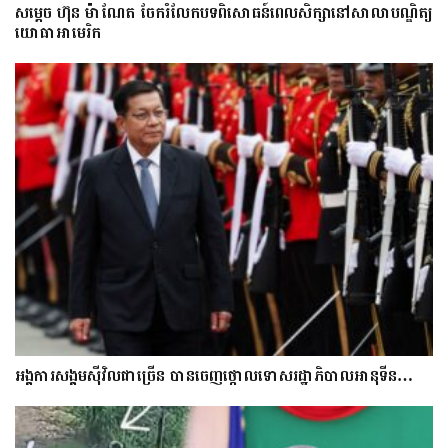
សម្តេច ហ៊ុន ម៉ាណែត ចែករំលែកបទពិសោធន៍ពេលសិក្សានៅសាលាបណ្ឌិត្យ​
យោ​ធា​អាមេរិក
អង្គការសង្គមស៊ីវិលជាច្រើន បានចេញថ្កោលទោសរដ្ឋាភិបាលអានុទីន…