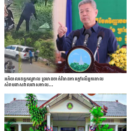
អភិបាលខេត្តកណ្ដាល ព្រមានចាត់វិធានការក្ដៅលើអ្នកចោល
សំរាមពាសវាលពាសកាល…