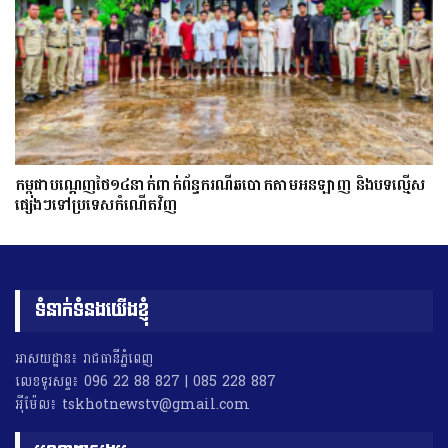
កម្ពុជាបណ្ដេញថៃ១៤នាក់ពាក់ព័ន្ធករណីឆបោកតាមអនឡាញ និងបទល្មើស
ផ្សេងៗទៅប្រទេសកំណើតវិញ
ទំនាក់ទំនងយើងខ្ញុំ
អាសយដ្ឋាន៖ រាជធានីភ្នំពេញ
លេខទូរសព្ទ៖ 096 22 88 827 | 085 228 887
អុីម៉ែល៖ tskhotnewstv@gmail.com