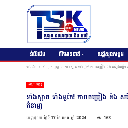
ទំព័រដើម
ព័ត៌មានជាតិ
សន្តិសុខសង្គម
ទំព័រដើម
សិល្បៈកម្សាន្ត
ទាំងស្អាត ទាំងពូកែ! តារាចម្រៀង និង សម្តែងល្បីៗ ៥
សិល្បៈកម្សាន្ត
ទាំងស្អាត ទាំងពូកែ! តារាចម្រៀង និង សម្ត
ជំនាញ
ចេញផ្សាយ
ថ្ងៃទី 17 ខែ មករា ឆ្នាំ 2024
168