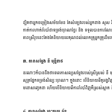
ដ្បិតថាអ្នកចម្រៀងសម័យមែន តែសំឡេងរបស់អ្នកនាង សួស វ
កាត់ការហាត់រាំរបាំជាទម្រង់បុរាណខ្មែរ និង ទទួលបានការណែន
តារាស្រីរូបនេះតែងតែនិយាយអរគុណដល់លោកគ្រូអ្នកគ្រូដើមរ
៣. តារាសម្ដែង នី មុន្នីនាថ
នរណាៗក៏បានដឹងថាទេពកោសល្យសម្ដែងរបស់ស្រីស្រស់ នី មុន្ន
សូត្រផ្នែកទម្រង់សិល្បៈបុរាណ។ ក្នុងនោះ បើនិយាយពីតួអង្គវ
មនោសញ្ចេតនា ហើយបើនិយាយពីការរាំរបាំវិញគឺស្រស់ស្អាត 
៤. តារាសម្ដែង ព្រះកាយ ច័ន្ទ