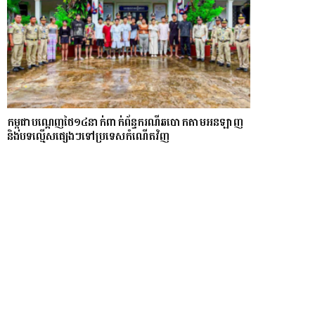
កម្ពុជាបណ្ដេញថៃ១៤នាក់ពាក់ព័ន្ធករណីឆបោកតាមអនឡាញ
និងបទល្មើសផ្សេងៗទៅប្រទេសកំណើតវិញ