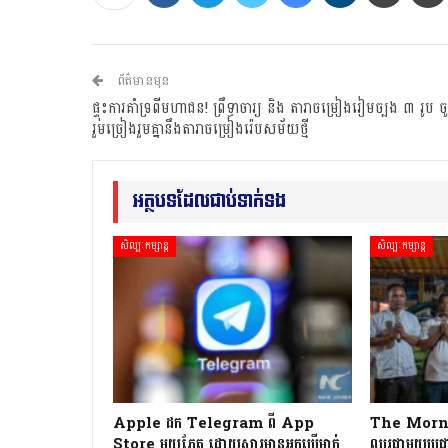
ព័ត៌មានមុន
ផ្ទុះការគាំទ្រពីមហាជន! ព្រឹទ្ធាចារ្យ និង តារាចម្រៀងរៀមច្បង ៣ រូប 
រួមច្រៀងរួមគ្នានឹងតារាចម្រៀងរ៉េបសម័យថ្មី
អត្ថបទដែលជាប់ទាក់ទង
សិល្បៈកម្សាន្ត
សិល្បៈកម្សាន្ត
Apple ដក Telegram ពី App
The Morning
Store មួយភ្លែត ដោយសារមានអ្នកប្រើម្នាក់
ឈរជាមួយប្រជា