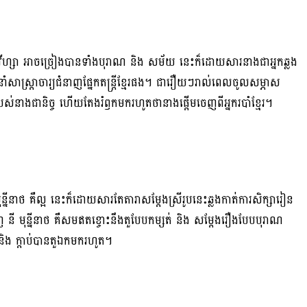
ីហ្សា អាចច្រៀងបានទាំងបុរាណ និង សម័យ នេះក៏ដោយសារនាងជាអ្នកឆ្លង
ាំសាស្ត្រាចារ្យជំនាញផ្នែកតន្រ្តីខ្មែរផង។ ជារឿយៗរាល់ពេលចូលសម្ភាស
បស់នាងជានិច្ច ហើយតែងរំឭកមករហូតថានាងផ្តើមចេញពីអ្នករបាំខ្មែរ។
ីនាថ គឺល្អ នេះក៏ដោយសារតែតារាសម្ដែងស្រីរូបនេះឆ្លងកាត់ការសិក្សារៀន
ិញ នី មុន្នីនាថ គឺសមឥតខ្ចោះនឹងតួបែបកម្សត់ និង សម្ដែងរឿងបែបបុរាណ
និង ក្តាប់បានតួឯកមករហូត។