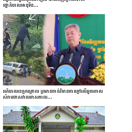
រដ្ឋាភិបាលអានុទីន…
អភិបាលខេត្តកណ្ដាល ព្រមានចាត់វិធានការក្ដៅលើអ្នកចោល
សំរាមពាសវាលពាសកាល…