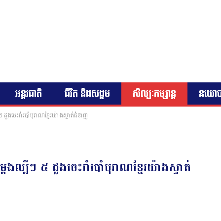
អន្តរជាតិ
ជីវិត និងសង្គម
សិល្បៈកម្សាន្ត
នយោ
 ដួងចេះរាំរបាំបុរាណខ្មែរយ៉ាងស្ទាត់ជំនាញ
ែងល្បីៗ ៥ ដួងចេះរាំរបាំបុរាណខ្មែរយ៉ាងស្ទាត់