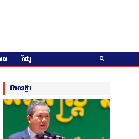
បាយ
វីដេអូ
ព័ត៌មានថ្មីៗ