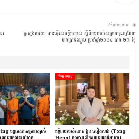
ព័ត៌មានបន្ទាប់
ចូល
ក្រសួងការងារ បានធ្វើសេចក្តីប្រកាស ស្តីពីការឈប់សម្រាកបុណ្យដែល
មានប្រាក់ឈ្នួល​ ប្រចាំឆ្នាំ២០២៤ បាន​ ២៣ ថ្ងៃ
សិល្បៈកម្សាន្ត
 បន្តបេសកកម្មមនុស្សធម៌
ឥទ្ធិពលរបស់លោក ងួន សៀងហេង (Tong
ពលរដ្ឋក្នុងគ្រាលំបាក…
Heng) ក្នុងការលើកស្ទួយវប្បធម៌អាហារ…