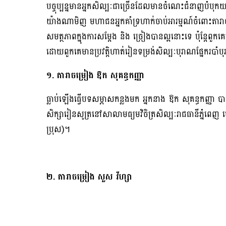
បច្ចុប្បន្នមានអ្នកសិល្បៈជាច្រើនដែលមានចំណេះជំនាញបំបុ
យ៉ាងណាមិញ មហាជនអ្នកគាំទ្រហាក់ចាប់អារម្មណ៍ចំពោះតារាចម
សមត្ថភាពក្នុងការសម្តែង និង ច្រៀងបានល្អនោះទេ ប៉ុន្តែពួ
ដោយពួកគេមានប្រវត្តិហាត់រៀនទម្រង់សិល្បៈបុរាណផ្នែករបាំ
១. តារាចម្រៀង ឱក សុគន្ធកញ្ញា
ធ្លាប់ឡើងធ្វើបទសម្ភាសកន្លងមក អ្នកនាង ឱក សុគន្ធកញ្ញា បា
សិក្សារៀនសូត្រនៅសាលាមធ្យមវិចិត្រសិល្បៈរាជធានីភ្នំព
ប្រុស)។
២. តារាចម្រៀង សួស វីហ្សា