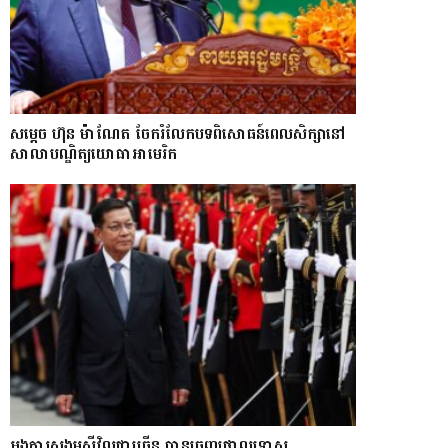
សម្តេច ហ៊ុន ម៉ាណែត ចែករំលែកបទពិសោធន៍ពេលសិក្សានៅ
សាលាបណ្ឌិត្យ​យោ​ធា​អាមេរិក
អង្គការសង្គមស៊ីវិលជាច្រើន បានចេញថ្កោលទោស