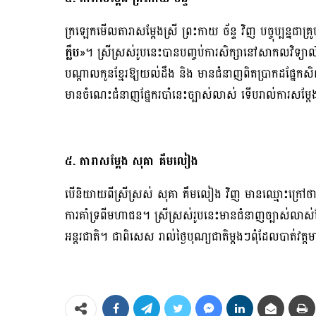
ក្រឡេកមើលតារាសម្ដែងស្រី ព្រះកាយ ច័ន្ទ វិញ បច្ចុប្បន្នជាគ្
ក្លឹប
»។ ស្រីស្រស់រូបនេះបានបញ្ចប់ការសិក្សានៅសាកលវិទ្យាល័យភ
បណ្ដាលកូនខ្មែរឱ្យយល់ដឹង និង មានជំនាញពិតប្រាកដផ្នែកសិល្
មានចំណេះជំនាញផ្នែករបាំនេះច្បាស់លាស់ ទើបរាល់ការស
៥. តារាសម្ដែង សុគា គឹមលៀង
បើនិយាយពីស្រីស្រស់ សុគា គឹមលៀង វិញ មានឈ្មោះក្រៅថ
ការគាំទ្រពីមហាជន។ ស្រីស្រស់រូបនេះមានជំនាញច្បាស់លាស់ផ្នែក
អន្តរជាតិ។ ជាពិសេស រាល់ថ្ងៃបុណ្យជាតិម្តងៗពុំដែលបាត់វត្