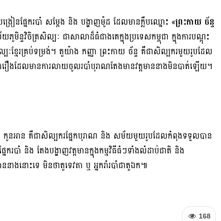
រូបង្រៀនផ្នែករបាំ សម្ដែង និង បង្ហាញម៉ូដ ដែលមានក្លឹបឈ្នោះ «
ព្រះកាយ ច័ន្ទ
ូមិន្ទវិចិត្រសិល្បៈ ជាសាលាដ៏ធំជាងគេក្នុងប្រទេសកម្ពុជា ក្នុងការបណ្ដុះ
បៈខ្មែរគ្រប់ទម្រង់។ តួយ៉ាង កញ្ញា ព្រះកាយ ច័ន្ទ គឺជាសិល្បករមួយរូបដែល
ម្ដែងរឿងដែលមានការលាយចូលរបាំបុរាណតែងមានវត្តមាននាងមិនបាត់ឡើយ។
ា កូនអាន គឺជាសិល្បករផ្នែកបុរាណ និង សម័យមួយរូបដែលកំពុងទទួលបាន
របាំ និង តែងបង្ហាញវត្តមានក្នុងកម្មវិធីធំៗទាំងលំដាប់ជាតិ និង
តមាននាងនោះទេ មិនថាតួទេវតា ឬ អ្នករាំរបាំជាតួឯក៕
168