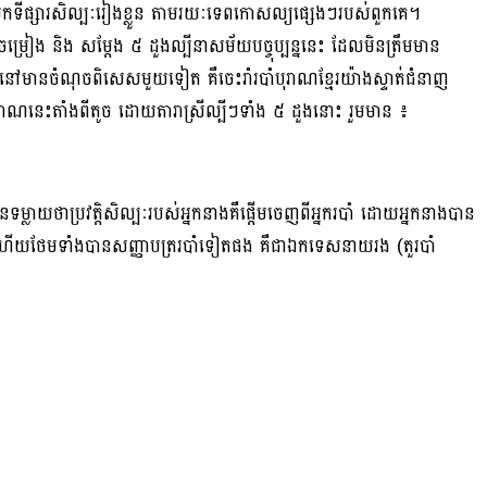
កយកទីផ្សារសិល្បៈរៀងខ្លួន តាមរយៈទេពកោសល្យផ្សេងៗរបស់ពួកគេ។
្រៀង និង សម្ដែង ៥ ដួងល្បីនាសម័យបច្ចុប្បន្ននេះ ដែលមិនត្រឹមមាន
កគេនៅមានចំណុចពិសេសមួយទៀត គឺចេះរាំរបាំបុរាណខ្មែរយ៉ាងស្ទាត់ជំនាញ
បុរាណនេះតាំងពីតូច ដោយតារាស្រីល្បីៗទាំង ៥ ដួងនោះ រួមមាន ៖
នទម្លាយថាប្រវត្តិសិល្បៈរបស់អ្នកនាងគឺផ្តើមចេញពីអ្នករបាំ ដោយអ្នកនាងបាន
េញ ហើយថែមទាំងបានសញ្ញាបត្ររបាំទៀតផង គឺជាឯកទេសនាយរង (តួរបាំ