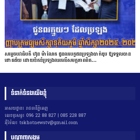
សម្តេចបវរធិបតី ហ៊ុន ម៉ាណែត ជូនពរបេក្ខជនប្រឡងបាក់ឌុប ឱ្យទទួលបាន
ជោគជ័យ ដោយខិតខំប្រឡងឈរលើសមត្ថភាពពិត…
ទំនាក់ទំនងយើងខ្ញុំ
អាសយដ្ឋាន៖ រាជធានីភ្នំពេញ
លេខទូរសព្ទ៖ 096 22 88 827 | 085 228 887
អុីម៉ែល៖ tskhotnewstv@gmail.com
បណ្តាញសង្គម