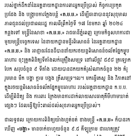
របស់ថ្នាក់ដឹកនាំនៃអគ្គនាយកដ្ឋានការពារអ្នកប្រើប្រាស់ កិច្ចការប្រកួត
ប្រជែង និង បង្រ្កាបការក្លែងបន្លំ «
ក.ប.ប.
» ដើម្បីធានាបាននូវសុខុមាល
ភាពជូនដល់ប្រជាពលរដ្ឋ កាលពីព្រឹកថ្ងៃទី ១៧ ខែមករា ឆ្នាំ ២០២៤
កន្លងទៅ មន្ត្រីនៃសាខា «
ក.ប.ប.
» រាជធានីភ្នំពេញ ក្រោមកិច្ចសហការជា
មួយមន្ត្រីបច្ចេកទេស នៃនាយកដ្ឋានមន្ទីរពិសោធន៍ នៃអគ្គនាយកដ្ឋាន
«
ក.ប.ប.
» និង អាជ្ញាធរដែនដីបាននាំយករថយន្តពិសោធន៍ចល័តផ្នែកម្ហូប
អាហារ ចុះត្រួតពិនិត្យទីតាំងលក់គ្រឿងសមុទ្រ នៅលើផ្លូវ ៥៩៨ ត្រឡោក
បែក សរុបចំនួន ៩ ទីតាំង ដោយបានដកយកគំរូសំណាកចំនួន ២២ គំរូ
រួមមាន មឹក បង្គា ក្តាម បង្កង ត្រីសមុទ្រ។ល។ មកធ្វើតេស្ត និង វិភាគនៅ
ក្នុងរថយន្តពិសោធន៍ចល័តផ្នែកម្ហូបអាហារ របស់អគ្គនាយកដ្ឋាន ក.ប.ប.
ដើម្បីពិនិត្យ និង ការពារ ក្រែងមានការដាក់លាយសារធាតុគីមីហាមឃាត់
ផ្សេងៗ ដែលធ្វើឱ្យប៉ះពាល់ដល់សុខភាពអ្នកប្រើប្រាស់។
ជាលទ្ធផល ក្រោយការពិនិត្យយ៉ាងហ្មត់ចត់ ខាងមន្រ្តី «
ក.ប.ប
» ក៏បានរក
ឃើញ «
បង្គា
» មានចាក់ចាហួយចំនួន ៩.៥ គីឡូក្រាម ជាហេតុត្រូវ