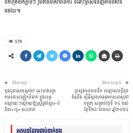
ដកហូតយកភ្លាមៗ រួមទាំងចាត់វិធានការ ចំពោះម្ចាស់ទំនិញតាមនីតិវិធី
ផងដែរ៕
176
ព័ត៌មានមុន
ព័ត៌មានបន្ទាប់
ចូលរួមសោកស្តាយ! ឆេះរោងចក្រ
ក្រសួងធនធានទឹក ចេញសេចក្ដីជូន
កាត់ដេរសម្លៀកបំពាក់ ក្នុងខេត្ត
ដំណឹង ស្ដីពីស្ថានភាពអាកាសធាតុនៅ
កណ្ដាល បណ្ដាលឱ្យស្ត្រីម្នាក់ស្លា»-ប់
កម្ពុជា សម្រាប់ថ្ងៃទី ១៤ ដល់
និងរ»-បួ»-ស៤នាក់
ថ្ងៃទី២០ ខែមករា ឆ្នាំ២០២៤
អត្ថបទដែលជាប់ទាក់ទង