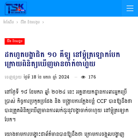
ទំព័រដើម
ជីវិត និងសង្គម
ជីវិត និងសង្គម
ដកហូតបង្គាជិត ១០ គីឡូ នៅម្ដុំត្រឡោកបែក
ក្រោយពិនិត្យឃើញមានចាក់ចាហួយ
ចេញផ្សាយ
ថ្ងៃទី 18 ខែ មករា ឆ្នាំ 2024
176
នៅថ្ងៃទី ១៨ ខែមករា ឆ្នាំ ២០២៤ នេះ អគ្គនាយកដ្ឋានការពារអ្នកប្រើ
ប្រាស់ កិច្ចការប្រកួតប្រជែង និង បង្រ្កាបការក្លែងបន្លំ CCF បានឱ្យដឹងថា
បានត្រួតពិនិត្យឃើញមានការលក់ដូរនូវបង្គាចាក់ចាហួយ នៅម្ដុំត្រឡោក
បែក។
យោងតាមការបង្ហោះជាព័ត៌មានបានឱ្យដឹងថា ក្រោមការចង្អុលបង្ហាញ