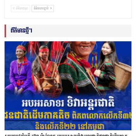
ព័ត៌មានមុន
ព័ត៌មានបន្ទាប់
ព័ត៌មានថ្មីៗ