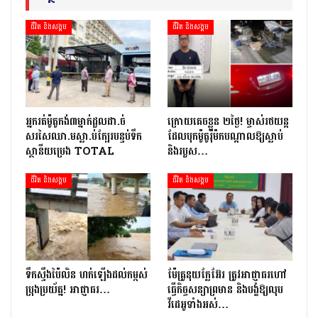
ជីវិត និងសង្គម
ជីវិត និងសង្គម
អ្នក​រត់​ម៉ូតូកង់៣​​ម្នាក់​ដួល​ដា.ច់​
ក្រោយ​គេចខ្លួន ២​ថ្ងៃ​! ម្ចាស់​រថយន្ត​
សរសៃឈា.ម​ស្លា.ប់​ក្បែរ​បន្ទប់ទឹក​
ដែល​បុក​ម៉ូតូ​រ៉ឺ​ម៉ក​បណ្តាល​ឱ្យ​ស្លាប់
ស្ថានីយ​ប្រេង ​TOTAL
និង​របួស…
ជីវិត និងសង្គម
ជីវិត និងសង្គម
ទឹកស្ទឹងប៉ៃលិន ហក់ឡើងដល់កម្ពស់
ម៉ែគ្រូនុយក្លែអ៊ែរ ត្រូវអាជ្ញាធរហៅ
ប្រុងប្រយ័ត្ន! អាជ្ញាធរ…
ធ្វើកិច្ចសន្យាព្រមាន និងបង្ខំឱ្យលុប
វីដេអូទាំងអស់…