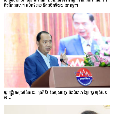
សម្តេចបវរធិបតី ហ៊ុន ម៉ាណែត អបអរសាទរទិវាអន្តរជាតិជនជាតិដើមភាគ
តិចពិភពលោក លើកទី៣២ និងលើកទី២២ នៅកម្ពុជា
រដ្ឋមន្ត្រីក្រសួងព័ត៌មាន៖ កុងតឺន័រ និងលួសបន្លា មិនមែនជាខ្សែបន្ទាត់ព្រំដែន
ទេ…