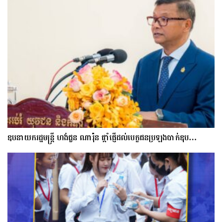
ឧបនាយករដ្ឋមន្ត្រី ហង់ជួន ណារ៉ុន ផ្តាំផ្ញើដល់បេក្ខជនប្រឡងបាក់ឌុប…